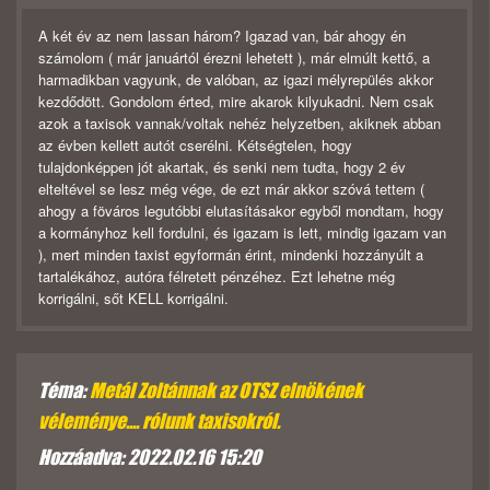
A két év az nem lassan három? Igazad van, bár ahogy én
számolom ( már januártól érezni lehetett ), már elmúlt kettő, a
harmadikban vagyunk, de valóban, az igazi mélyrepülés akkor
kezdődött. Gondolom érted, mire akarok kilyukadni. Nem csak
azok a taxisok vannak/voltak nehéz helyzetben, akiknek abban
az évben kellett autót cserélni. Kétségtelen, hogy
tulajdonképpen jót akartak, és senki nem tudta, hogy 2 év
elteltével se lesz még vége, de ezt már akkor szóvá tettem (
ahogy a föváros legutóbbi elutasításakor egyből mondtam, hogy
a kormányhoz kell fordulni, és igazam is lett, mindig igazam van
), mert minden taxist egyformán érint, mindenki hozzányúlt a
tartalékához, autóra félretett pénzéhez. Ezt lehetne még
korrigálni, sőt KELL korrigálni.
Téma:
Metál Zoltánnak az OTSZ elnökének
véleménye.... rólunk taxisokról.
Hozzáadva: 2022.02.16 15:20