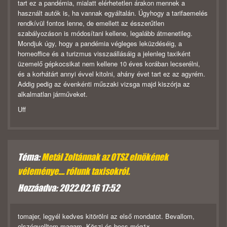
tart ez a pandémia, mialatt elérhetetlen árakon mennek a
használt autók is, ha vannak egyáltalán. Úgyhogy a tarifaemelés
rendkívül fontos lenne, de emellett az ésszerűtlen
szabályozáson is módosítani kellene, legalább átmenetileg.
Mondjuk úgy, hogy a pandémia végleges leküzdéséig, a
homeoffice és a turizmus visszaállásáig a jelenleg taxiként
üzemelő gépkocsikat nem kellene 10 éves korában lecserélni,
és a korhátárt annyi évvel kitolni, ahány évet tart ez az agyrém.
Addig pedig az évenkénti műszaki vizsga majd kiszórja az
alkalmatlan járműveket.
Uff
Téma:
Metál Zoltánnak az OTSZ elnökének
véleménye.... rólunk taxisokról.
Hozzáadva: 2022.02.16 17:52
tomajer, legyél kedves kitörölni az első mondatot. Bevallom,
elszégyelltem magam. Köszi és bocs még1x.