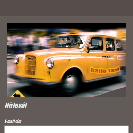
Hírlevél
E-mail cím
*