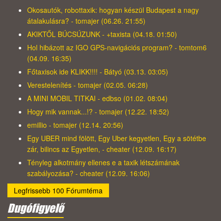
Okosautók, robottaxik: hogyan készül Budapest a nagy
átalakulásra? - tomajer (06.26. 21:55)
AKIKTŐL BÚCSÚZUNK - +taxista (04.18. 01:50)
Hol hibázott az IGO GPS-navigációs program? - tomtom6
(04.09. 16:35)
Főtaxisok ide KLIKK!!!! - Bátyó (03.13. 03:05)
Verestelenítés - tomajer (02.05. 06:28)
A MINI MOBIL TITKAI - edbso (01.02. 08:04)
Hogy mik vannak...!? - tomajer (12.22. 18:52)
emillio - tomajer (12.14. 20:56)
Egy UBER mind fölött, Egy Uber kegyetlen, Egy a sötétbe
zár, bilincs az Egyetlen, - cheater (12.09. 16:17)
Tényleg alkotmány ellenes e a taxik létszámának
szabályozása? - cheater (12.09. 16:06)
Legfrissebb 100 Fórumtéma
Dugófigyelő