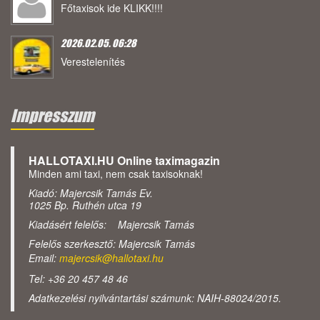
Főtaxisok ide KLIKK!!!!
2026.02.05. 06:28
Verestelenítés
Impresszum
HALLOTAXI.HU Online taximagazin
Minden ami taxi, nem csak taxisoknak!
Kiadó: Majercsik Tamás Ev.
1025 Bp. Ruthén utca 19
Kiadásért felelős: Majercsik Tamás
Felelős szerkesztő: Majercsik Tamás
Email:
majercsik@hallotaxi.hu
Tel: +36 20 457 48 46
Adatkezelési nyilvántartási számunk: NAIH-88024/2015.