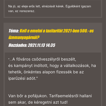
Na jó, az eleje erős lett, elnézését kérek. Egyébként igazam
van, ez nonszensz.
Téma:
Kell e emelni a taxitarifát 2021-ben 500.- os
üzemanyagárnál?
Hozzáadva: 2021.11.13 14:35
A főváros
csődveszélyről beszélt
,
"...
és
kampányt
indított, hogy a vállalkozások, ha
tehetik, önkéntes alapon fizessék be az
iparűzési adót."
Van bőr a pofájukon. Tarifaemelésről hallani
sem akar, de kéregetni azt tud!