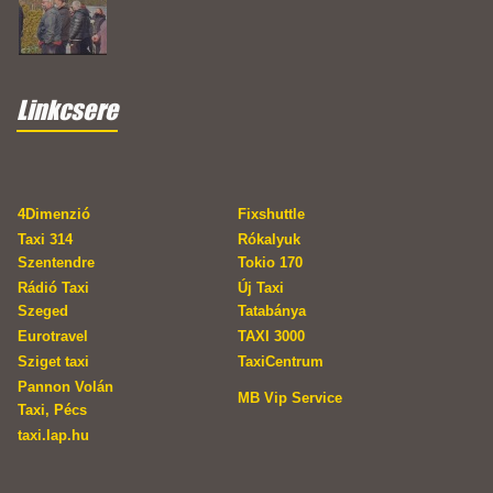
Linkcsere
4Dimenzió
Fixshuttle
Taxi 314
Rókalyuk
Szentendre
Tokio 170
Rádió Taxi
Új Taxi
Szeged
Tatabánya
Eurotravel
TAXI 3000
Sziget taxi
TaxiCentrum
Pannon Volán
MB Vip Service
Taxi, Pécs
taxi.lap.hu