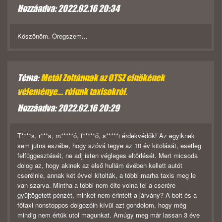
Hozzáadva: 2022.02.16 20:34
Köszönöm. Öregszem...
Téma:
Metál Zoltánnak az OTSZ elnökének
véleménye.... rólunk taxisokról.
Hozzáadva: 2022.02.16 20:29
T****s, r***s, m*****ó, f*****ő, s*****i érdekvédők! Az egyiknek
sem jutna eszébe, hogy szóvá tegye az 10 év kitolását, esetleg
felfüggesztését, ne adj isten végleges eltörlését. Mert micsoda
dolog az, hogy akinek az első hullám évében kellett autót
cserélnie, annak két évvel kitolták, a többi marha taxis meg le
van szarva. Mintha a többi nem élte volna fel a cserére
gyüjtögetett pénzét, minket nem érintett a járvány? A bolt és a
főtaxi nonstoppos dolgozóin kívül azt gondolom, hogy még
mindig nem értük utol magunkat. Amúgy meg már lassan 3 éve