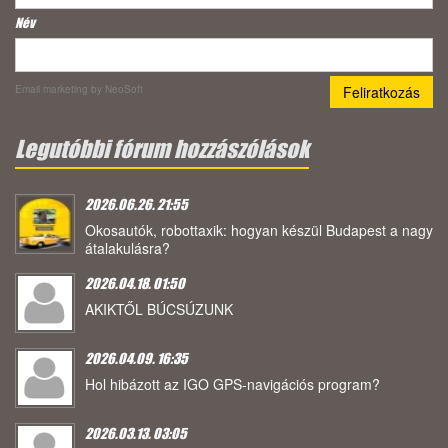
Név
Email marketing
by NeoSoft
Legutóbbi fórum hozzászólások
2026.06.26. 21:55
Okosautók, robottaxik: hogyan készül Budapest a nagy
átalakulásra?
2026.04.18. 01:50
AKIKTŐL BÚCSÚZUNK
2026.04.09. 16:35
Hol hibázott az IGO GPS-navigációs program?
2026.03.13. 03:05