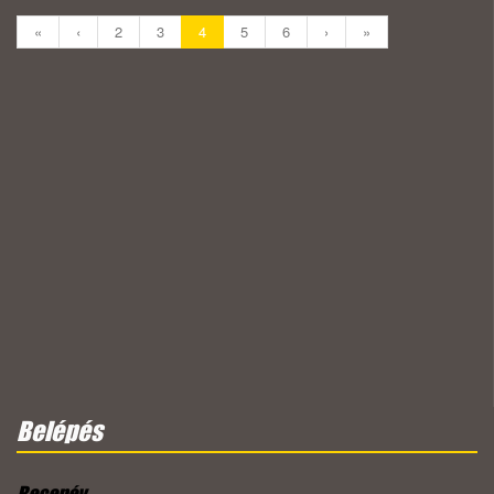
«
‹
2
3
4
5
6
›
»
Belépés