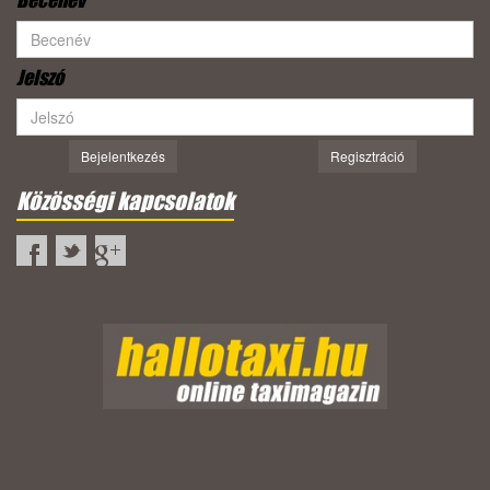
Becenév
Jelszó
Bejelentkezés
Regisztráció
Közösségi kapcsolatok