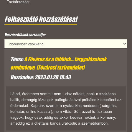
Taxitársaság:
Felhasználó hozzászólásai
Hozzászólások sorrendje:
Téma:
A Főváros és a többiek... tárgyalásainak
eredménye. (Fővárosi taxirendelet)
Hozzáadva: 2023.01.29 18:43
Látod, érdemben semmit nem tudsz cáfolni, csak a szokásos
ballib, demagóg lózungok puffogtatásával próbálod kisebbíteni az
érdemeket. Kaptunk szart is a nyakunkba rendesen ( sárgítás,
korhatár, online kassza ), nem vitás. Sőt, azzal is tisztában
vagyok, hogy csak addig és akkor kedvez nekünk a kormány,
ameddig ez a dilettáns banda uralkodik a szemétdombon.