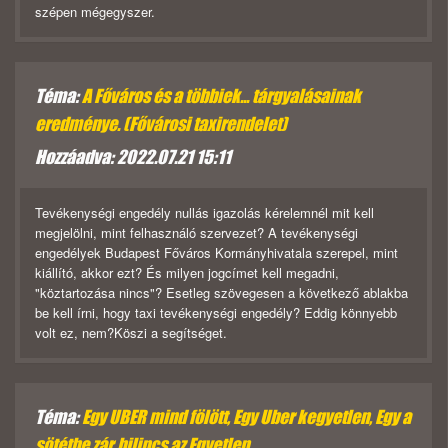
szépen mégegyszer.
Téma:
A Főváros és a többiek... tárgyalásainak
eredménye. (Fővárosi taxirendelet)
Hozzáadva: 2022.07.21 15:11
Tevékenységi engedély nullás igazolás kérelemnél mit kell
megjelölni, mint felhasználó szervezet? A tevékenységi
engedélyek Budapest Főváros Kormányhivatala szerepel, mint
kiállító, akkor ezt? És milyen jogcímet kell megadni,
"köztartozása nincs"? Esetleg szövegesen a következő ablakba
be kell írni, hogy taxi tevékenységi engedély? Eddig könnyebb
volt ez, nem?Köszi a segítséget.
Téma:
Egy UBER mind fölött, Egy Uber kegyetlen, Egy a
sötétbe zár, bilincs az Egyetlen,