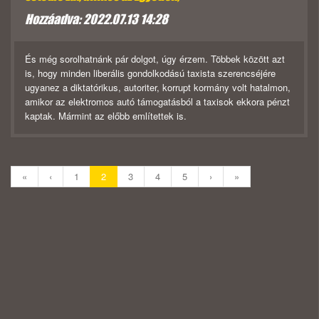
Hozzáadva: 2022.07.13 14:28
És még sorolhatnánk pár dolgot, úgy érzem. Többek között azt
is, hogy minden liberális gondolkodású taxista szerencséjére
ugyanez a diktatórikus, autoriter, korrupt kormány volt hatalmon,
amikor az elektromos autó támogatásból a taxisok ekkora pénzt
kaptak. Mármint az előbb említettek is.
«
‹
1
2
3
4
5
›
»