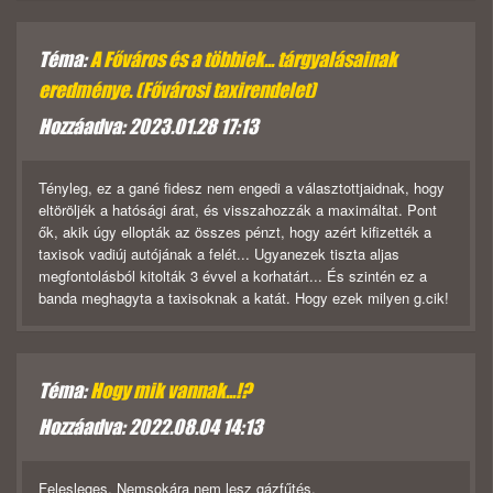
Téma:
A Főváros és a többiek... tárgyalásainak
eredménye. (Fővárosi taxirendelet)
Hozzáadva: 2023.01.28 17:13
Tényleg, ez a gané fidesz nem engedi a választottjaidnak, hogy
eltöröljék a hatósági árat, és visszahozzák a maximáltat. Pont
ők, akik úgy ellopták az összes pénzt, hogy azért kifizették a
taxisok vadiúj autójának a felét... Ugyanezek tiszta aljas
megfontolásból kitolták 3 évvel a korhatárt... És szintén ez a
banda meghagyta a taxisoknak a katát. Hogy ezek milyen g.cik!
Téma:
Hogy mik vannak...!?
Hozzáadva: 2022.08.04 14:13
Felesleges. Nemsokára nem lesz gázfűtés.