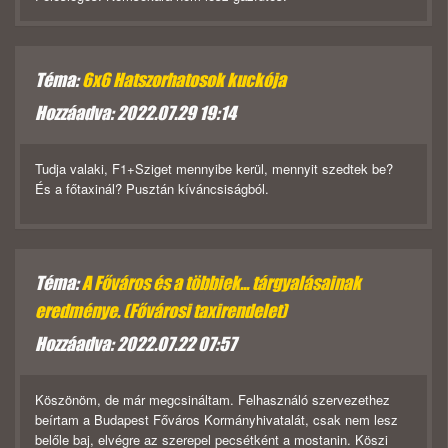
Téma:
6x6 Hatszorhatosok kuckója
Hozzáadva: 2022.07.29 19:14
Tudja valaki, F1+Sziget mennyibe kerül, mennyit szedtek be?
És a főtaxinál? Pusztán kíváncsiságból.
Téma:
A Főváros és a többiek... tárgyalásainak
eredménye. (Fővárosi taxirendelet)
Hozzáadva: 2022.07.22 07:57
Köszönöm, de már megcsináltam. Felhasználó szervezethez
beírtam a Budapest Főváros Kormányhivatalát, csak nem lesz
belőle baj, elvégre az szerepel pecsétként a mostanin. Köszi