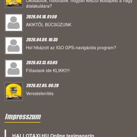
Okosautók, robottaxik: hogyan készül Budapest a nagy
átalakulásra?
2026.04.18. 01:50
AKIKTŐL BÚCSÚZUNK
2026.04.09. 16:35
Hol hibázott az IGO GPS-navigációs program?
2026.03.13. 03:05
Főtaxisok ide KLIKK!!!!
2026.02.05. 06:28
Verestelenítés
Impresszum
HALLOTAXI.HU Online taximagazin