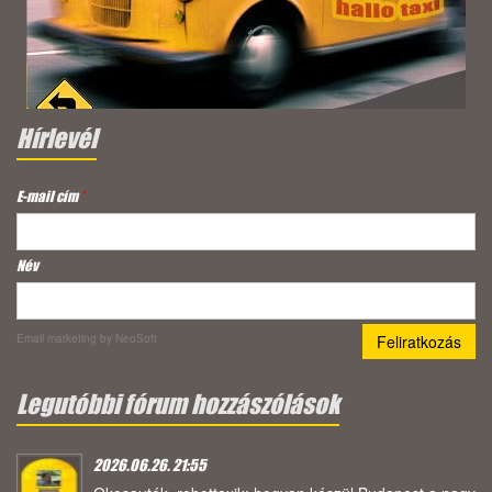
Hírlevél
E-mail cím
*
Név
Email marketing
by NeoSoft
Legutóbbi fórum hozzászólások
2026.06.26. 21:55