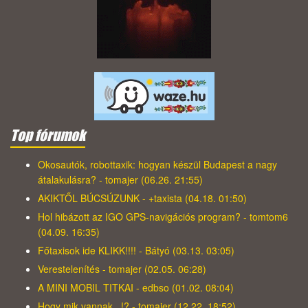
Top fórumok
Okosautók, robottaxik: hogyan készül Budapest a nagy
átalakulásra? - tomajer (06.26. 21:55)
AKIKTŐL BÚCSÚZUNK - +taxista (04.18. 01:50)
Hol hibázott az IGO GPS-navigációs program? - tomtom6
(04.09. 16:35)
Főtaxisok ide KLIKK!!!! - Bátyó (03.13. 03:05)
Verestelenítés - tomajer (02.05. 06:28)
A MINI MOBIL TITKAI - edbso (01.02. 08:04)
Hogy mik vannak...!? - tomajer (12.22. 18:52)