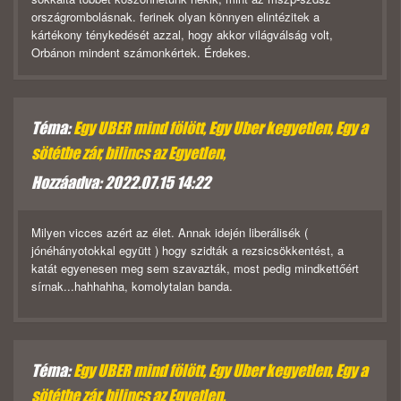
országrombolásnak. ferinek olyan könnyen elintézitek a
kártékony ténykedését azzal, hogy akkor világválság volt,
Orbánon mindent számonkértek. Érdekes.
Téma:
Egy UBER mind fölött, Egy Uber kegyetlen, Egy a
sötétbe zár, bilincs az Egyetlen,
Hozzáadva: 2022.07.15 14:22
Milyen vicces azért az élet. Annak idején liberálisék (
jónéhányotokkal együtt ) hogy szidták a rezsicsökkentést, a
katát egyenesen meg sem szavazták, most pedig mindkettőért
sírnak...hahhahha, komolytalan banda.
Téma:
Egy UBER mind fölött, Egy Uber kegyetlen, Egy a
sötétbe zár, bilincs az Egyetlen,