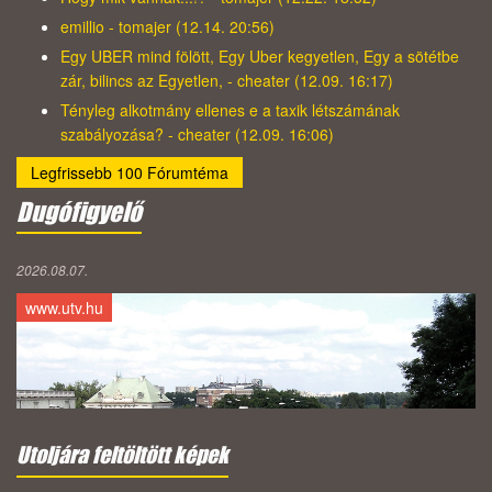
emillio - tomajer (12.14. 20:56)
Egy UBER mind fölött, Egy Uber kegyetlen, Egy a sötétbe
zár, bilincs az Egyetlen, - cheater (12.09. 16:17)
Tényleg alkotmány ellenes e a taxik létszámának
szabályozása? - cheater (12.09. 16:06)
Legfrissebb 100 Fórumtéma
Dugófigyelő
2026.08.07.
www.utv.hu
Utoljára feltöltött képek