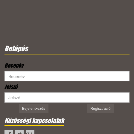
Belépés
Becenév
Jelszó
Bejelentkezés
Regisztráció
Közösségi kapcsolatok