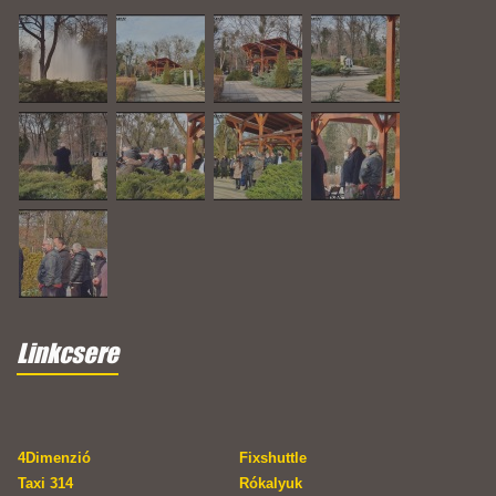
Linkcsere
4Dimenzió
Fixshuttle
Taxi 314
Rókalyuk