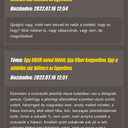
Hozzáadva: 2022.07.16 12:54
Újságíró vagy, miért nem teszed fel nekik a kérdést, hogy ez
hogy? Akár írásban is, vagy válaszolnak, vagy nem, de
megpróbáltad.
Téma:
Egy UBER mind fölött, Egy Uber kegyetlen, Egy a
sötétbe zár, bilincs az Egyetlen,
Hozzáadva: 2022.07.16 12:51
Szerintem a szavazóik jelentős része tudatában van a dolognak,
persze. Csakhogy a jelenlegi ellenzékkel szemben olyan szintű
undort, hányingert és megvetést érez, amely mellett minden, a
fidesz kormány által vétett hiba, bűn, becsapás jelentéktelennek
tünik. Innen a sokadik ⅔, nem azért, mert annyira szeretik a
szavazók a fideszt. Amellett azért sokaknak sok jót is tett,
sokkalta többet köszönhetünk nekik, mint az mszp-szdsz