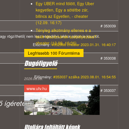
Egy UBER mind fölött, Egy Uber
kegyetlen, Egy a sötétbe zár,
bilincs az Egyetlen, - cheater
(12.09. 16:17)
# 353039
Tényleg alkotmány ellenes e a
gy rögzíthető( nem lesz engedély), akkor rakjon le kauciót.
taxik létszámának szabályozása? -
cheater (12.09. 16:06)
Előzmény:
#352966 cheater 2023.01.31. 16:40:17
Legfrissebb 100 Fórumtéma
# 353038
Dugófigyelő
Előzmény:
#353037 szálka 2023.08.01. 16:54:55
2026.08.08.
www.utv.hu
# 353037
vő ígérete mennyire tesz vakká a
Utoljára feltöltött képek