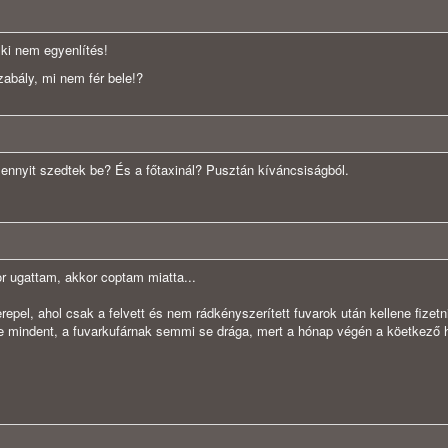
 ki nem egyenlítés!
abály, mi nem fér bele!?
ennyit szedtek be? És a főtaxinál? Pusztán kíváncsiságból.
 ugattam, akkor coptam miatta...
repel, ahol csak a felvett és nem rádkényszerített fuvarok után kellene fizetn
e mindent, a fuvarkufárnak semmi se drága, mert a hónap végén a köetkező h