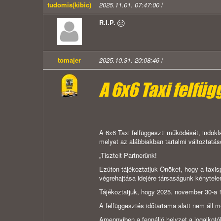
tudomis(kibic)
2025.11.01. 07:47:00
/
R.I.P.
tomajer
2025.10.31. 20:08:46
/
A 6x6 Taxi felfü
A 6x6 Taxi felfüggeszti működését, indoklá
melyet az alábbiakban tartalmi változtatá
„
Tisztelt Partnerünk!
Ezúton tájékoztatjuk Önöket, hogy a taxi
végrehajtása idejére társaságunk kénytele
Tájékoztatjuk, hogy 2025. november 30-a 
A felfüggesztés időtartama alatt nem áll 
Amennyiben a fennálló helyzet a jogalkotók