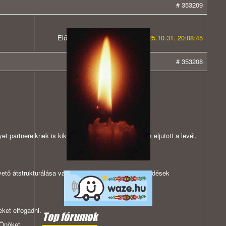
# 353209
Előzmény:
#353208 tomajer 2025.10.31. 20:08:45
# 353208
 partnereiknek is kiküldtek. A Magyar Jelenhez is eljutott a levél,
vető átstrukturálása vált szükségessé. Ezen intézkedések
ket elfogadni.
Top fórumok
 Önöket.