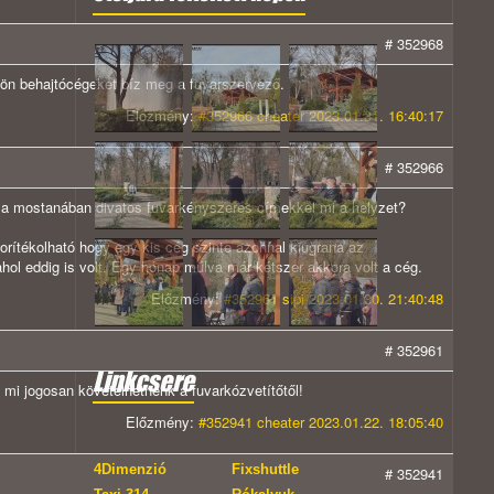
# 352968
dön behajtócégeket bíz meg a fuvarszervező.
Előzmény:
#352966 cheater 2023.01.31. 16:40:17
# 352966
kor a mostanában divatos fuvarkényszeres címekkel mi a helyzet?
rítékolható hogy egy kis cég szinte azonnal kiugrana az
ol eddig is volt. Egy hónap múlva már kétszer akkora volt a cég.
Előzmény:
#352961 sipi 2023.01.30. 21:40:48
# 352961
Linkcsere
 mi jogosan követelhetnénk a fuvarkózvetítőtől!
Előzmény:
#352941 cheater 2023.01.22. 18:05:40
4Dimenzió
Fixshuttle
# 352941