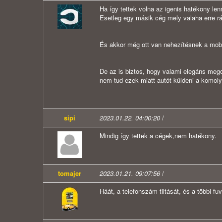
Ha így tettek volna az igenis hatékony le
Esetleg egy másik cég mely valaha erre rá
És akkor még ott van nehezítésnek a mobi
De az is biztos, hogy valami elegáns mego
nem tud ezek miatt autót küldeni a komoly
sipi
2023.01.22. 04:00:20
/
Mindig így tettek a cégek,nem hatékony.
tomajer
2023.01.21. 09:07:56
/
Háát, a telefonszám tiltását, és a többi f