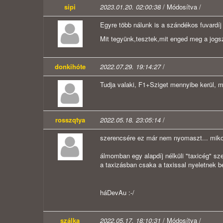
sipi
2023.01.20. 02:00:38
/ Módosítva /
Egyre több nálunk is a szándékos fuvardíj
Mit tegyünk,tesztek,mit enged meg a jogsz
donkihóte
2022.07.29. 19:14:27
/
Tudja valaki, F1+Sziget mennyibe kerül, m
rosszqtya
2022.05.18. 23:05:14
/
szerencsére ez már nem nyomaszt... mikor
álmomban egy alapdíj nélküli "taxicég" sze
a taxizásban csaka a taxissal nyeletnek b
háDevAu :-/
szálka
2022.05.17. 18:10:31
/ Módosítva /