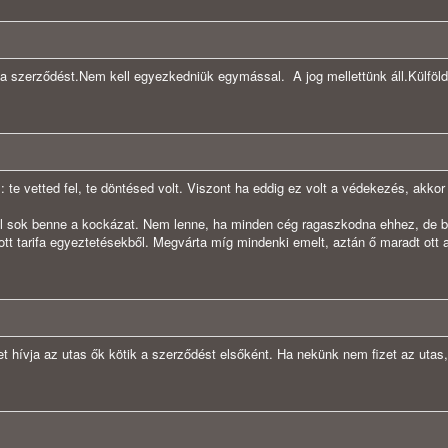
a szerződést.Nem kell egyezkedniük egymással. A jog mellettünk áll.Külföl
z: te vetted fel, te döntésed volt. Viszont ha eddig ez volt a védekezés, ak
túl sok benne a kockázat. Nem lenne, ha minden cég ragaszkodna ehhez, de bo
 tarifa egyeztetésekből. Megvárta míg mindenki emelt, aztán ő maradt ott ah
t hívja az utas ők kötik a szerződést elsőként. Ha nekünk nem fizet az utas,