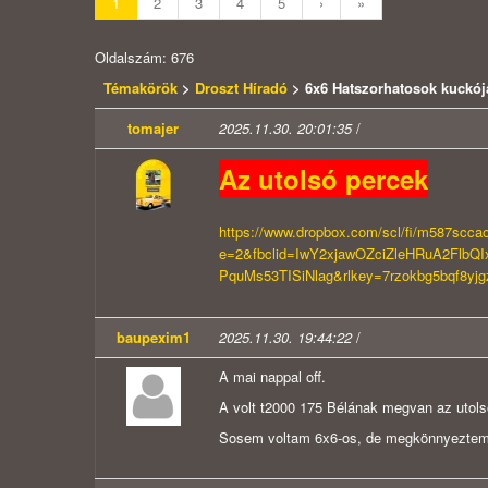
1
2
3
4
5
›
»
Oldalszám: 676
Témakörök
>
Droszt Híradó
> 6x6 Hatszorhatosok kuckój
tomajer
2025.11.30. 20:01:35
/
Az utolsó percek
https://www.dropbox.com/scl/fi/m587scc
e=2&fbclid=IwY2xjawOZciZleHRuA2Flb
PquMs53TISiNlag&rlkey=7rzokbg5bqf8yjg
baupexim1
2025.11.30. 19:44:22
/
A mai nappal off.
A volt t2000 175 Bélának megvan az utols
Sosem voltam 6x6-os, de megkönnyezte