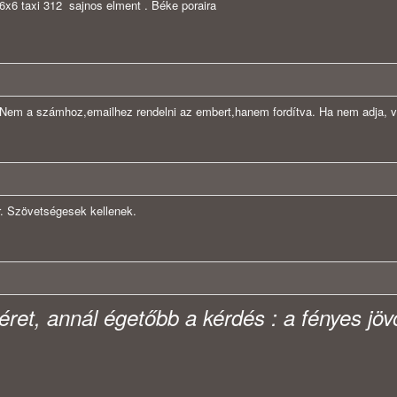
t 6x6 taxi 312 sajnos elment . Béke poraira
! Nem a számhoz,emailhez rendelni az embert,hanem fordítva. Ha nem adja, va
. Szövetségesek kellenek.
éret, annál égetőbb a kérdés : a fényes jö