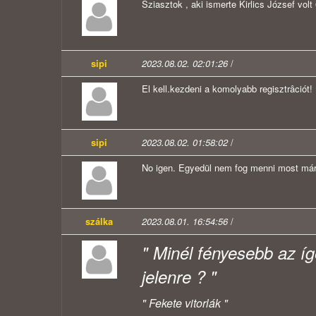
Sziasztok , aki ismerte Kirlics József vol
sipi
2023.08.02. 02:01:26
/
El kell.kezdeni a komolyabb regisztrâciót
sipi
2023.08.02. 01:58:02
/
No igen. Egyedül nem fog menni most már
szálka
2023.08.01. 16:54:56
/
" Minél fényesebb az íg
jelenre ? "
" Fekete vitorlák "