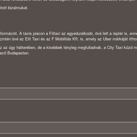
tott bizalmukat.
rmációt. A taxis piacon a Főtaxi az egyeduralkodó, övé lett a reptér is, enn
intén övé az Elit Taxi és az F Mobilitás Kft. is, amely az Uber márkáját itth
az ügy hátterében, de a kisebbek tényleg megfulladnak, a City Taxi küzd még,
vező Budapesten.