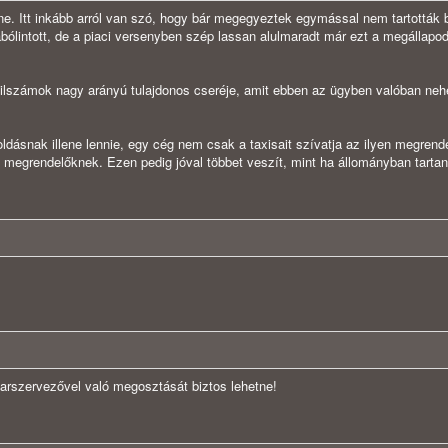
nne. Itt inkább arról van szó, hogy bár megegyeztek egymással nem tartották 
bólintott, de a piaci versenyben szép lassan alulmaradt már ezt a megállapo
lszámok nagy arányú tulajdonos cseréje, amit ebben az ügyben valóban nehé
ldásnak illene lennie, egy cég nem csak a taxisait szívatja az ilyen megren
 megrendelőknek. Ezen pedig jóval többet veszít, mint ha állományban tartan
uvarszervezővel való megosztását biztos lehetne!