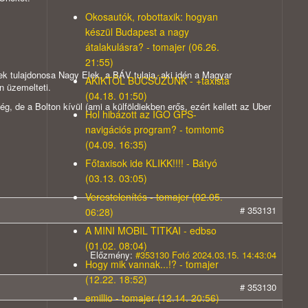
Okosautók, robottaxik: hogyan
készül Budapest a nagy
átalakulásra? - tomajer (06.26.
21:55)
ek tulajdonosa Nagy Elek, a BÁV tulaja, aki idén a Magyar
AKIKTŐL BÚCSÚZUNK - +taxista
on üzemelteti.
(04.18. 01:50)
 de a Bolton kívül (ami a külföldiekben erős, ezért kellett az Uber
Hol hibázott az IGO GPS-
navigációs program? - tomtom6
(04.09. 16:35)
Főtaxisok ide KLIKK!!!! - Bátyó
(03.13. 03:05)
Verestelenítés - tomajer (02.05.
# 353131
06:28)
A MINI MOBIL TITKAI - edbso
(01.02. 08:04)
Előzmény:
#353130 Fotó 2024.03.15. 14:43:04
Hogy mik vannak...!? - tomajer
(12.22. 18:52)
# 353130
emillio - tomajer (12.14. 20:56)