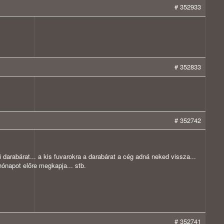
# 352933
# 352833
# 352742
i darabárat... a kis fuvarokra a darabárat a cég adná neked vissza...
ónapot előre megkapja... stb.
# 352741