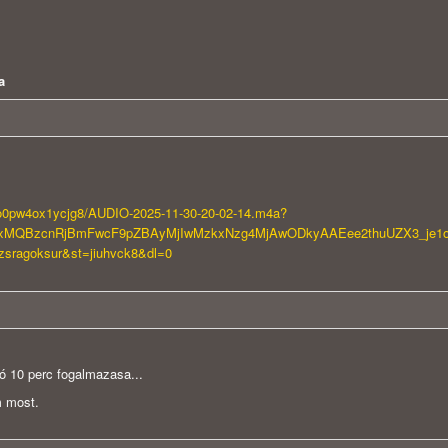
a
ao0pw4ox1ycjg8/AUDIO-2025-11-30-20-02-14.m4a?
QIxMQBzcnRjBmFwcF9pZBAyMjIwMzkxNzg4MjAwODkyAAEee2thuUZX3_je1oI
zsragoksur&st=jiuhvck8&dl=0
ó 10 perc fogalmazasa...
m most.