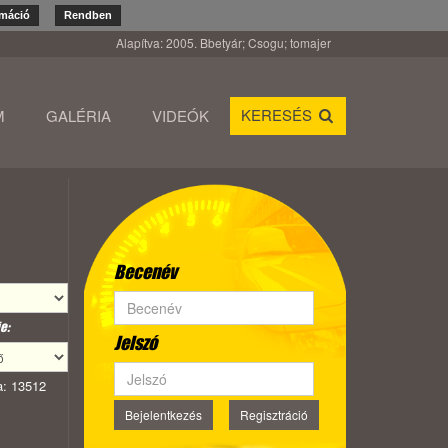
rmáció
Rendben
Alapítva: 2005. Bbetyár; Csogu; tomajer
KERESÉS
M
GALÉRIA
VIDEÓK
Becenév
e:
Jelszó
: 13512
Bejelentkezés
Regisztráció