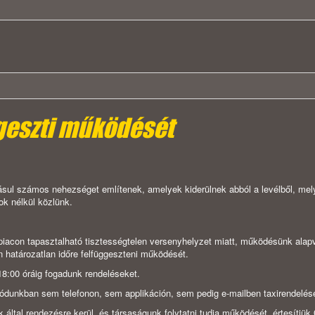
ggeszti működését
sul számos nehezséget említenek, amelyek kiderülnek abból a levélből, melyet
sok nélkül közlünk.
spiacon tapasztalható tisztességtelen versenyhelyzet miatt, működésünk alap
n határozatlan időre felfüggeszteni működését.
18:00 óráig fogadunk rendeléseket.
módunkban sem telefonon, sem applikáción, sem pedig e-mailben taxirendelése
 által rendezésre kerül, és társaságunk folytatni tudja működését, értesítjük