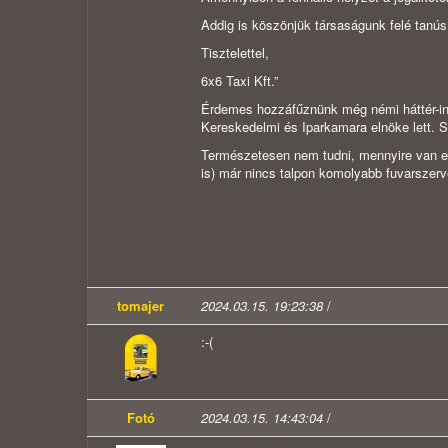
Addig is köszönjük társaságunk felé tanúsí
Tisztelettel,
6x6 Taxi Kft.
”
Érdemes hozzáfűznünk még némi háttér-info
Kereskedelmi és Iparkamara elnöke lett. Sz
Természetesen nem tudni, mennyire van ez 
is) már nincs talpon komolyabb fuvarszer
tomajer
2024.03.15. 19:23:38
/
:-(
Fotó
2024.03.15. 14:43:04
/