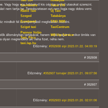
Taxi 314
Rókalyuk
be. Vagy hogy egy feltörekvő kis cég így próbál utasokat szerezni.
Szentendre
Tokio 170
dást nem tartja be. Természetesen ezt nem fogja nagy dobra verni.
Rádió Taxi
Új Taxi
Szeged
Tatabánya
z mindkét fél szempontjából megfelelően kezelni.
Eurotravel
TAXI 3000
Sziget taxi
TaxiCentrum
Pannon Volán
delők állományban tartásával, hanem saját magát is, mikor ömlés van
MB Vip Service
Taxi, Pécs
a olyan megrendelőt aki néha fizet, néha nem.
taxi.lap.hu
Előzmény:
#352938 sipi 2023.01.22. 04:00:19
# 352938
Előzmény:
#352937 tomajer 2023.01.21. 09:07:56
# 352937
Előzmény:
#352933 sipi 2023.01.20. 02:01:06