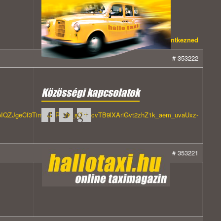
A hozzászóláshoz be kell jelentkezned
# 353222
Közösségi kapcsolatok
QZJgeCf3TimdfJ8RB7a_sOdi_cvTB9lXAriGvt2zhZ1k_aem_uvaUxz-
# 353221