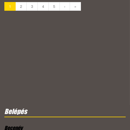
1
2
3
4
5
›
»
Belépés
Becenév