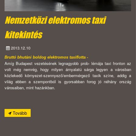
Nemzetközi elektromos taxi
kitekintés
2013.12.10
Bruttó bhutáni boldog elektromos taxiflotta -
Amíg Budapest vezetésének legnagyobb prob- lémája taxi fronton az
volt még nemrég, hogy milyen árnyalatú sárga legyen a városban
közlekedő környezet-szennyező/embermérgező taxik színe, addig a
világ ebben a szempontból is gyorsabban forog jó néhány ország
városaiban, mint hazánkban.
Tovább