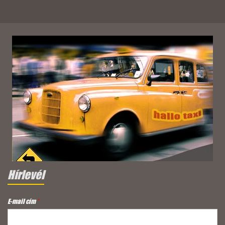
Hírlevél
E-mail cím
*