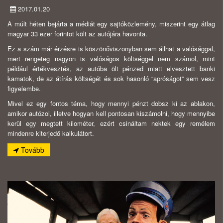
2017.01.20
A múlt héten bejárta a médiát egy sajtóközlemény, miszerint egy átlag
magyar 33 ezer forintot költ az autójára havonta.
Ez a szám már érzésre is köszönőviszonyban sem állhat a valósággal,
mert rengeteg nagyon is valóságos költséggel nem számol, mint
például értékvesztés, az autóba ölt pénzed miatt elvesztett banki
kamatok, de az átírás költségét és sok hasonló “apróságot” sem vesz
figyelembe.
Mivel ez egy fontos téma, hogy mennyi pénzt dobsz ki az ablakon,
amikor autózol, illetve hogyan kell pontosan kiszámolni, hogy mennyibe
kerül egy megtett kilométer, ezért csináltam nektek egy remélem
mindenre kiterjedő kalkulátort.
Tovább