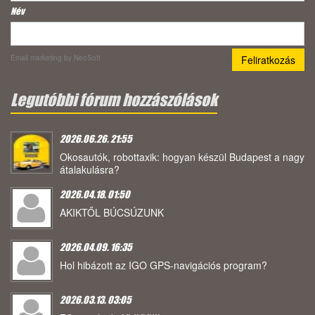
Név
Email marketing
by NeoSoft
Legutóbbi fórum hozzászólások
2026.06.26. 21:55
Okosautók, robottaxik: hogyan készül Budapest a nagy
átalakulásra?
2026.04.18. 01:50
AKIKTŐL BÚCSÚZUNK
2026.04.09. 16:35
Hol hibázott az IGO GPS-navigációs program?
2026.03.13. 03:05