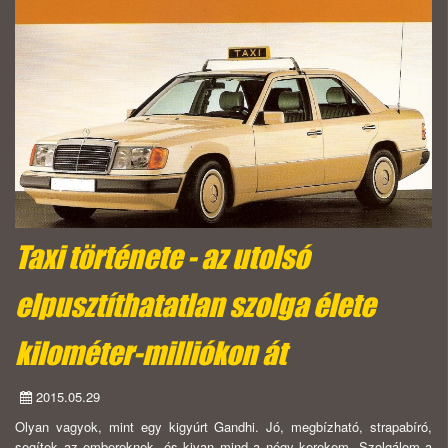
Taxi története - az utolsó
elpusztíthatatlan szolga élete
kilométer-milliókon át
2015.05.29
Olyan vagyok, mint egy kigyúrt Gandhi. Jó, megbízható, strapabíró,
segítek az embereknek, és kivan mind a négy kerekem. Szolgálom a