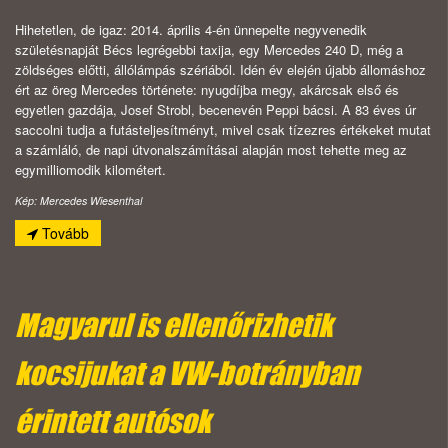
Hihetetlen, de igaz: 2014. április 4-én ünnepelte negyvenedik
születésnapját Bécs legrégebbi taxija, egy Mercedes 240 D, még a
zöldséges előtti, állólámpás szériából. Idén év elején újabb állomáshoz
ért az öreg Mercedes története: nyugdíjba megy, akárcsak első és
egyetlen gazdája, Josef Strobl, becenevén Peppi bácsi. A 83 éves úr
saccolni tudja a futásteljesítményt, mivel csak tízezres értékeket mutat
a számláló, de napi útvonalszámításai alapján most tehette meg az
egymilliomodik kilométert.
Kép: Mercedes Wiesenthal
Tovább
Magyarul is ellenőrizhetik
kocsijukat a VW-botrányban
érintett autósok