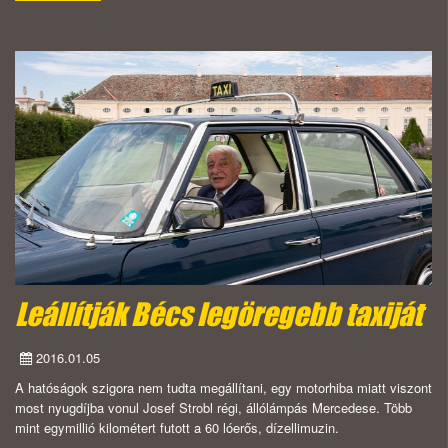
Leállítják Bécs legöregebb taxiját
2016.01.05
A hatóságok szigora nem tudta megállítani, egy motorhiba miatt viszont
most nyugdíjba vonul Josef Strobl régi, állólámpás Mercedese. Több
mint egymillió kilométert futott a 60 lóerős, dízellimuzin.