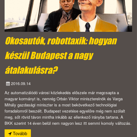
Okosautók, robottaxik: hogyan
készül Budapest a nagy
átalakulásra?
2016.09.14
Az automatizálódó városi közlekedés előszele már megcsapta a
magyar kormányt is, nemrég Orbán Viktor miniszterelnök és Varga
Mihály gazdasági miniszter is a most bekövetkező technológiai
forradalomról beszélt. Budapest vezetése egyelőre még nem szólalt
meg, sőt rövid távon mintha inkább az ellenkező irányba tartana. A
BKK szerint 14 éven belül nem nagyon lesz itt semmi komoly változás.
Tovább