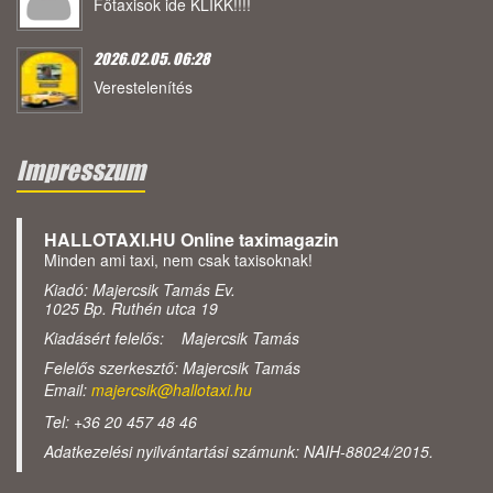
Főtaxisok ide KLIKK!!!!
2026.02.05. 06:28
Verestelenítés
Impresszum
HALLOTAXI.HU Online taximagazin
Minden ami taxi, nem csak taxisoknak!
Kiadó: Majercsik Tamás Ev.
1025 Bp. Ruthén utca 19
Kiadásért felelős: Majercsik Tamás
Felelős szerkesztő: Majercsik Tamás
Email:
majercsik@hallotaxi.hu
Tel: +36 20 457 48 46
Adatkezelési nyilvántartási számunk: NAIH-88024/2015.