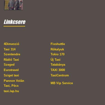
Linkcsere
4Dimenzió
Fixshuttle
Taxi 314
Rókalyuk
Szentendre
Tokio 170
Rádió Taxi
Új Taxi
Szeged
Tatabánya
Eurotravel
TAXI 3000
Sziget taxi
TaxiCentrum
Pannon Volán
MB Vip Service
Taxi, Pécs
taxi.lap.hu