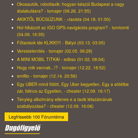
Okosautók, robottaxik: hogyan készül Budapest a nagy
átalakulásra? - tomajer (06.26. 21:55)
AKIKTŐL BÚCSÚZUNK - +taxista (04.18. 01:50)
Hol hibázott az IGO GPS-navigációs program? - tomtom6
(04.09. 16:35)
Főtaxisok ide KLIKK!!!! - Bátyó (03.13. 03:05)
Verestelenítés - tomajer (02.05. 06:28)
A MINI MOBIL TITKAI - edbso (01.02. 08:04)
Hogy mik vannak...!? - tomajer (12.22. 18:52)
emillio - tomajer (12.14. 20:56)
Egy UBER mind fölött, Egy Uber kegyetlen, Egy a sötétbe
zár, bilincs az Egyetlen, - cheater (12.09. 16:17)
Tényleg alkotmány ellenes e a taxik létszámának
szabályozása? - cheater (12.09. 16:06)
Legfrissebb 100 Fórumtéma
Dugófigyelő