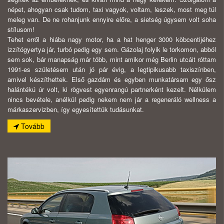
népet, ahogyan csak tudom, taxi vagyok, voltam, leszek, most meg túl
meleg van. De ne rohanjunk ennyire előre, a sietség úgysem volt soha
stílusom!
Tehet erről a hiába nagy motor, ha a hat henger 3000 köbcentijéhez
izzítógyertya jár, turbó pedig egy sem. Gázolaj folyik le torkomon, abból
sem sok, bár manapság már több, mint amikor még Berlin utcáit róttam
1991-es születésem után jó pár évig, a legtipikusabb taxiszínben,
amivel készíthettek. Első gazdám és egyben munkatársam egy ősz
halántékú úr volt, ki rögvest egyenrangú partnerként kezelt. Nélkülem
nincs bevétele, anélkül pedig nekem nem jár a regeneráló wellness a
márkaszervizben, így egyesítettük tudásunkat.
Tovább