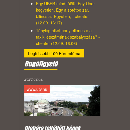
Egy UBER mind fölött, Egy Uber
kegyetlen, Egy a sötétbe zár,
bilincs az Egyetlen, - cheater
(12.09. 16:17)
Tényleg alkotmány ellenes e a
taxik létszámának szabályozása? -
cheater (12.09. 16:06)
Legfrissebb 100 Fórumtéma
Dugófigyelő
2026.08.08.
www.utv.hu
Utoljára feltöltött képek