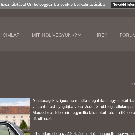
k használatával Ön beleegyezik a cookie-k alkalmazásába.
További info
CÍMLAP
MIT, HOL VEGYÜNK?
HÍREK
FÓRU
20
A hatóságok szigora nem tudta megállítani, egy motorhiba
viszont most nyugdíjba vonul Josef Strobl régi, állólámpás
Mercedese. Több mint egymillió kilométert futott a 60 lóerő
dízellimuzin.
Hihetetlen, de igaz: 2014. április 4-én ünnepelte negyvene