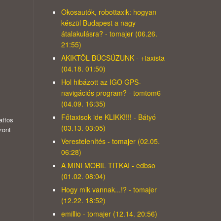
Okosautók, robottaxik: hogyan
készül Budapest a nagy
átalakulásra? - tomajer (06.26.
21:55)
AKIKTŐL BÚCSÚZUNK - +taxista
(04.18. 01:50)
Hol hibázott az IGO GPS-
navigációs program? - tomtom6
(04.09. 16:35)
Főtaxisok ide KLIKK!!!! - Bátyó
attos
(03.13. 03:05)
zont
Verestelenítés - tomajer (02.05.
06:28)
A MINI MOBIL TITKAI - edbso
(01.02. 08:04)
Hogy mik vannak...!? - tomajer
(12.22. 18:52)
emillio - tomajer (12.14. 20:56)