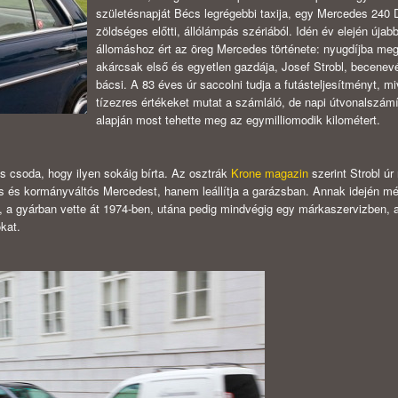
születésnapját Bécs legrégebbi taxija, egy Mercedes 240 
zöldséges előtti, állólámpás szériából. Idén év elején újab
állomáshoz ért az öreg Mercedes története: nyugdíjba meg
akárcsak első és egyetlen gazdája, Josef Strobl, becenev
bácsi. A 83 éves úr saccolni tudja a futásteljesítményt, m
tízezres értékeket mutat a számláló, de napi útvonalszámí
alapján most tehette meg az egymilliomodik kilométert.
is csoda, hogy ilyen sokáig bírta. Az osztrák
Krone magazin
szerint Strobl úr
etős és kormányváltós Mercedest, hanem leállítja a garázsban. Annak idején m
ban, a gyárban vette át 1974-ben, utána pedig mindvégig egy márkaszervizben, 
kat.