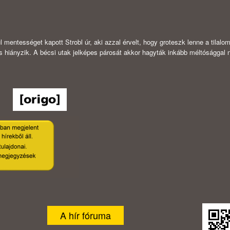
l mentességet kapott Strobl úr, aki azzal érvelt, hogy groteszk lenne a tilalo
a is hiányzik. A bécsi utak jelképes párosát akkor hagyták inkább méltósággal 
A hír fóruma