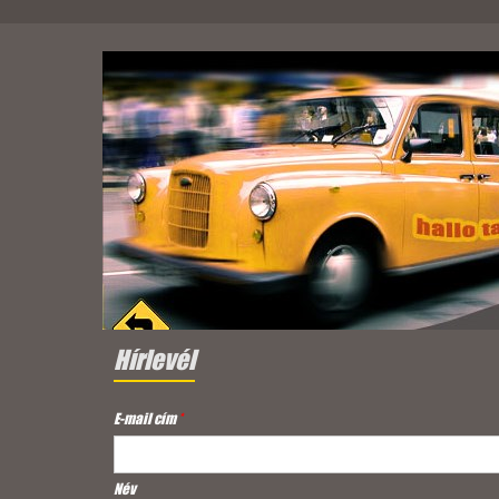
Hírlevél
E-mail cím
*
Név