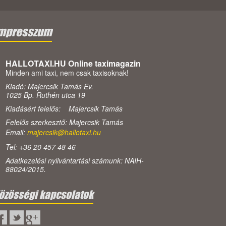
mpresszum
HALLOTAXI.HU Online taximagazin
Minden ami taxi, nem csak taxisoknak!
Kiadó: Majercsik Tamás Ev.
1025 Bp. Ruthén utca 19
Kiadásért felelős: Majercsik Tamás
Felelős szerkesztő: Majercsik Tamás
Email:
majercsik@hallotaxi.hu
Tel: +36 20 457 48 46
Adatkezelési nyilvántartási számunk: NAIH-
88024/2015.
özösségi kapcsolatok