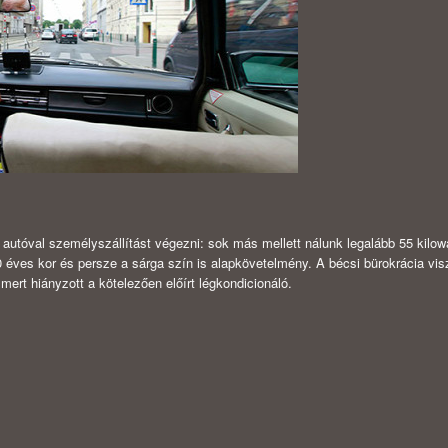
n autóval személyszállítást végezni: sok más mellett nálunk legalább 55 kilow
 éves kor és persze a sárga szín is alapkövetelmény. A bécsi bürokrácia vis
ert hiányzott a kötelezően előírt légkondicionáló.