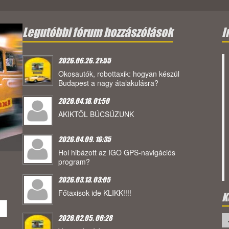
Legutóbbi fórum hozzászólások
I
2026.06.26. 21:55
Okosautók, robottaxik: hogyan készül
Budapest a nagy átalakulásra?
2026.04.18. 01:50
AKIKTŐL BÚCSÚZUNK
2026.04.09. 16:35
Hol hibázott az IGO GPS-navigációs
program?
2026.03.13. 03:05
Főtaxisok ide KLIKK!!!!
K
2026.02.05. 06:28