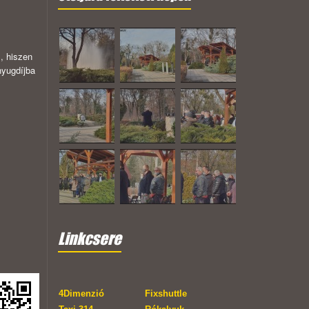
m, hiszen
nyugdíjba
Linkcsere
4Dimenzió
Fixshuttle