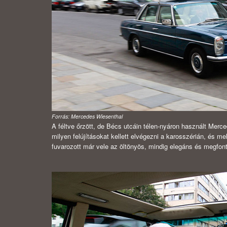
Forrás: Mercedes Wiesenthal
A féltve őrzött, de Bécs utcáin télen-nyáron használt Merce
milyen felújításokat kellett elvégezni a karosszérián, és me
fuvarozott már vele az öltönyös, mindig elegáns és megfonto