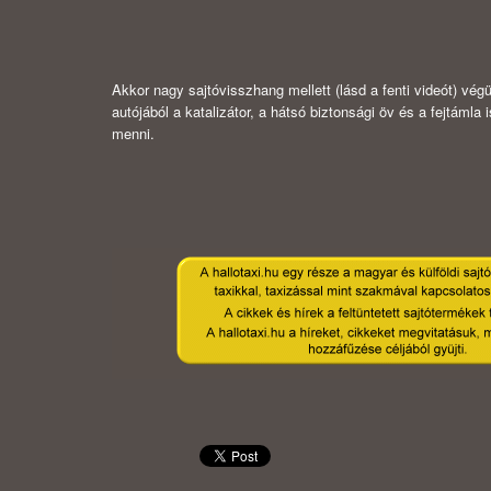
Akkor nagy sajtóvisszhang mellett (lásd a fenti videót) végü
autójából a katalizátor, a hátsó biztonsági öv és a fejtáml
menni.