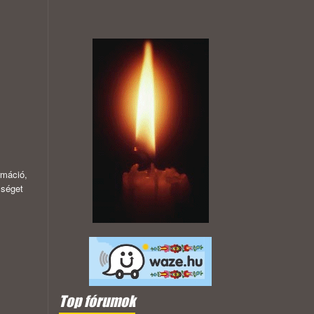
rmáció,
sséget
Top fórumok