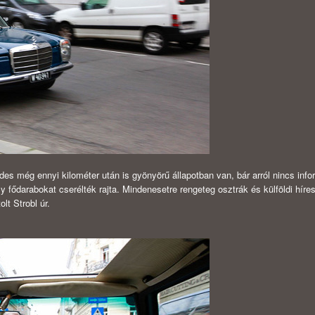
des még ennyi kilométer után is gyönyörű állapotban van, bár arról nincs info
ly fődarabokat cserélték rajta. Mindenesetre rengeteg osztrák és külföldi híre
lt Strobl úr.