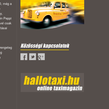
D, még a
b
y,
én Peppi
ivel csak
tásai
Közösségi kapcsolatok
 rengeteg
ég
a