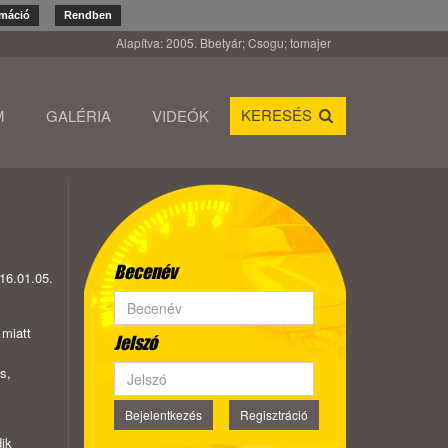
rmáció
Rendben
Alapítva: 2005. Bbetyár; Csogu; tomajer
KERESÉS
M
GALÉRIA
VIDEÓK
Becenév
16.01.05.
 miatt
Jelszó
s,
Bejelentkezés
Regisztráció
dik