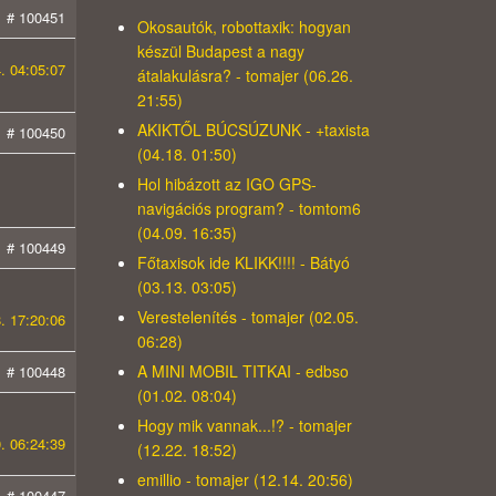
# 100451
Okosautók, robottaxik: hogyan
készül Budapest a nagy
. 04:05:07
átalakulásra? - tomajer (06.26.
21:55)
AKIKTŐL BÚCSÚZUNK - +taxista
# 100450
(04.18. 01:50)
Hol hibázott az IGO GPS-
navigációs program? - tomtom6
(04.09. 16:35)
# 100449
Főtaxisok ide KLIKK!!!! - Bátyó
(03.13. 03:05)
Verestelenítés - tomajer (02.05.
. 17:20:06
06:28)
A MINI MOBIL TITKAI - edbso
# 100448
(01.02. 08:04)
Hogy mik vannak...!? - tomajer
. 06:24:39
(12.22. 18:52)
emillio - tomajer (12.14. 20:56)
# 100447