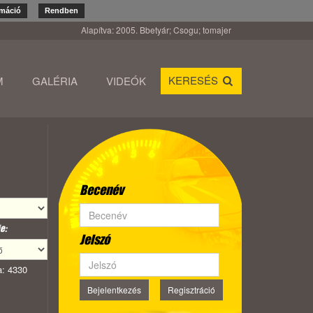
rmáció
Rendben
Alapítva: 2005. Bbetyár; Csogu; tomajer
KERESÉS
M
GALÉRIA
VIDEÓK
Becenév
e:
Jelszó
: 4330
Bejelentkezés
Regisztráció