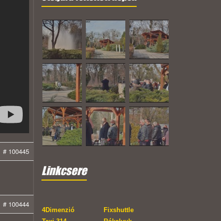
# 100445
Linkcsere
# 100444
4Dimenzió
Fixshuttle