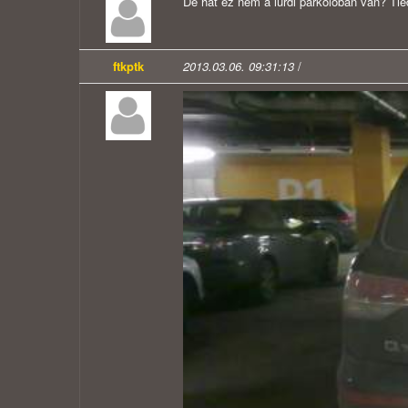
De hát ez nem a lurdi parkolóban van? Tie
ftkptk
2013.03.06. 09:31:13
/