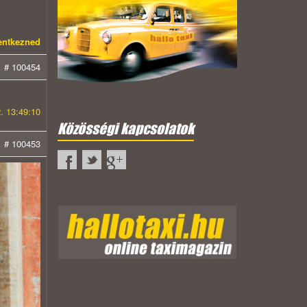
lentkezned
# 100454
. 13:49:10
Közösségi kapcsolatok
# 100453