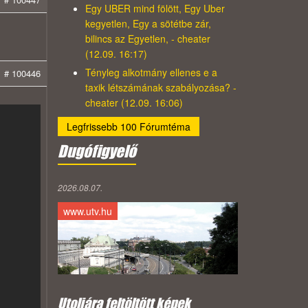
Egy UBER mind fölött, Egy Uber
kegyetlen, Egy a sötétbe zár,
bilincs az Egyetlen, - cheater
(12.09. 16:17)
Tényleg alkotmány ellenes e a
# 100446
taxik létszámának szabályozása? -
cheater (12.09. 16:06)
Legfrissebb 100 Fórumtéma
Dugófigyelő
2026.08.07.
www.utv.hu
Utoljára feltöltött képek