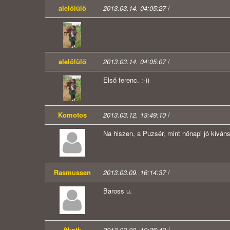
alelölülő
2013.03.14. 04:05:27
/
alelölülő
2013.03.14. 04:05:07
/
Első ferenc. :-))
Komotos
2013.03.12. 13:49:10
/
Na hiszen, a Puzsér, mint nőnapi jó kiváns
Rasmussen
2013.03.09. 16:14:37
/
Baross u.
ftkptk
2013.03.08. 19:26:43
/