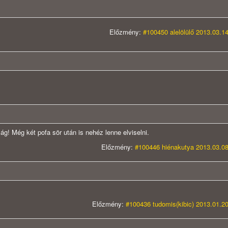
Előzmény:
#100450 alelölülő 2013.03.14
ág! Még két pofa sör után is nehéz lenne elviselni.
Előzmény:
#100446 hiénakutya 2013.03.08
Előzmény:
#100436 tudomis(kibic) 2013.01.20