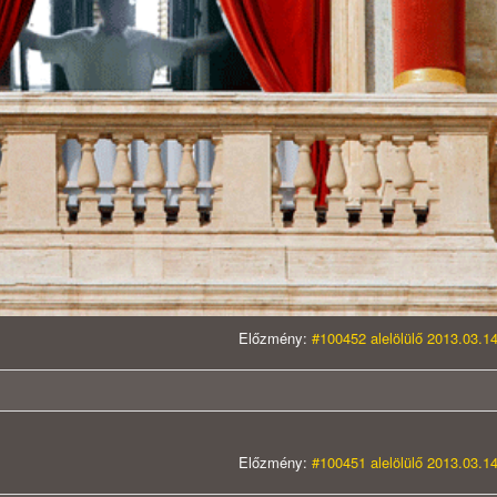
Előzmény:
#100452 alelölülő 2013.03.14
Előzmény:
#100451 alelölülő 2013.03.14