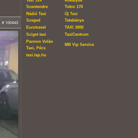
Taxi 314
Rókalyuk
Szentendre
Tokio 170
Rádió Taxi
Új Taxi
Szeged
Tatabánya
# 100443
Eurotravel
TAXI 3000
Sziget taxi
TaxiCentrum
Pannon Volán
MB Vip Service
Taxi, Pécs
taxi.lap.hu