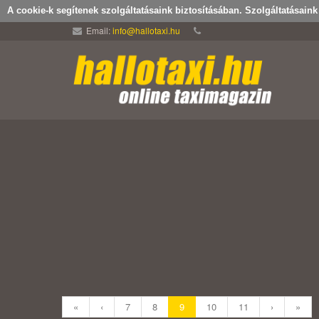
A cookie-k segítenek szolgáltatásaink biztosításában. Szolgáltatásain
Email:
info@hallotaxi.hu
«
‹
7
8
9
10
11
›
»