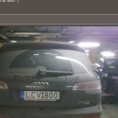
d az autó? :)