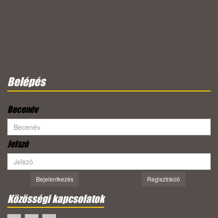
Belépés
Becenév
Jelszó
Bejelentkezés
Regisztráció
Közösségi kapcsolatok