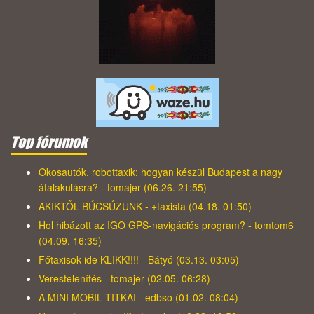
Top fórumok
Okosautók, robottaxik: hogyan készül Budapest a nagy
átalakulásra? - tomajer (06.26. 21:55)
AKIKTŐL BÚCSÚZUNK - +taxista (04.18. 01:50)
Hol hibázott az IGO GPS-navigációs program? - tomtom6
(04.09. 16:35)
Főtaxisok ide KLIKK!!!! - Bátyó (03.13. 03:05)
Verestelenítés - tomajer (02.05. 06:28)
A MINI MOBIL TITKAI - edbso (01.02. 08:04)