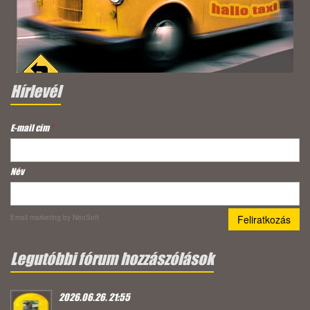
Hírlevél
E-mail cím
*
Név
Email marketing
by NeoSoft
Legutóbbi fórum hozzászólások
2026.06.26. 21:55