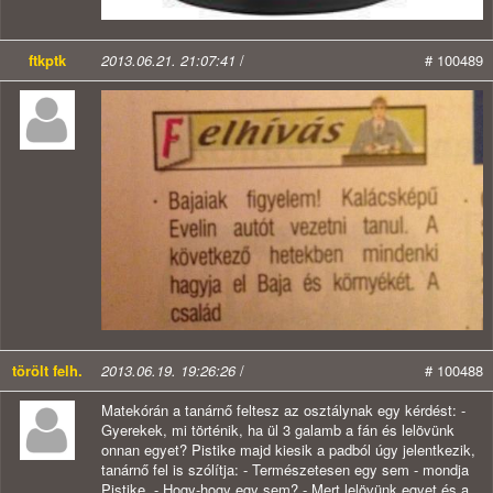
ftkptk
2013.06.21. 21:07:41
/
# 100489
törölt felh.
2013.06.19. 19:26:26
/
# 100488
Matekórán a tanárnő feltesz az osztálynak egy kérdést: -
Gyerekek, mi történik, ha ül 3 galamb a fán és lelövünk
onnan egyet? Pistike majd kiesik a padból úgy jelentkezik,
tanárnő fel is szólítja: - Természetesen egy sem - mondja
Pistike. - Hogy-hogy egy sem? - Mert lelövünk egyet és a