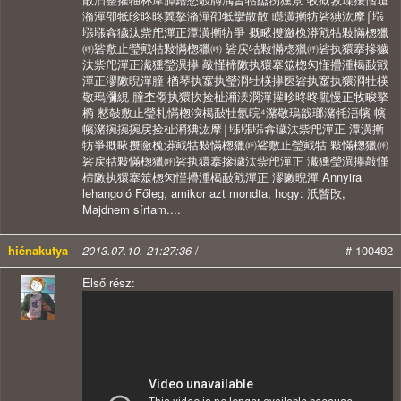
潃潬卲牴昣昸昸䔬摮潃潬卲牴攣散散 㬩潢摲牥硰猠汯摩⌠㙣
㙣㙣搻獩汰祡戺潬正潭潢摲牥爭 摡畩㩳瀲㭸漭戭牯敤慲楤獵
㈺硰敷止瑩戭牯敤慲楤獵㈺ 硰戻牯敤慲楤獵㈺硰执獧搴摻獩
汰祡戺潬正瀻獯瑩潩㩮 敲慬楴敶执獧搴筮楤灳慬㩹湩楬敮戭
潬正漻敶晲潬朣 楢琴执㝧执瑩浻牡楧㩮㔱硰执㝧执獧浻牡楧
敬瑦瀰絸 朣杢㑳执獧扻捡杫潲湵潣潬㩲昣昸昸㬸慢正牧畯摮
椭 慭敧敷止瑩札慲楤湥楬敮牡氬晥⁴潴敬瑦戠瑯潴牦浯㡦 㡦
㡦潴捥捥捥戻捡杫潲猠汯摩⌠㙣㙣㙣搻獩汰祡戺潬正 潭潢摲
牥爭摡畩㩳瀲㭸漭戭牯敤慲楤獵㈺硰敷止瑩戭牯 敤慲楤獵㈺
硰戻牯敤慲楤獵㈺硰执獧搴摻獩汰祡戺潬正 瀻獯瑩潩㩮敲慬
楴敶执獧搴筮楤灳慬㩹湩楬敮戭潬正 漻敶晲潬 Annyira
lehangoló Főleg, amikor azt mondta, hogy: 汦睯攺,
Majdnem sírtam....
hiénakutya
2013.07.10. 21:27:36
/
# 100492
Első rész: