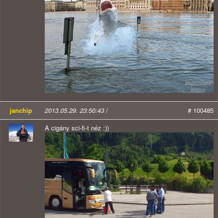
janchip
2013.05.29. 23:50:43
/
# 100485
A cigány sci-fi-t néz :))