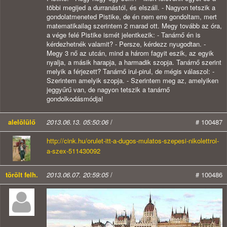
többi megijed a durranástól, és elszáll. - Nagyon tetszik a
gondolatmeneted Pistike, de én nem erre gondoltam, mert
matematikailag szerintem 2 marad ott. Megy tovább az óra,
a vége felé Pistike ismét jelentkezik: - Tanárnő én is
kérdezhetnék valamit? - Persze, kérdezz nyugodtan. -
Megy 3 nő az utcán, mind a három fagyit eszik, az egyik
nyalja, a másik harapja, a harmadik szopja. Tanárnő szerint
melyik a férjezett? Tanárnő irul-pirul, de mégis válaszol: -
Szerintem amelyik szopja. - Szerintem meg az, amelyiken
jeggyűrű van, de nagyon tetszik a tanárnő
gondolkodásmódja!
alelölülő
2013.06.13. 05:50:06
/
# 100487
http://cink.hu/orulet-itt-a-dugos-mulatos-szepesi-nikolettrol-
a-szex-511430092
törölt felh.
2013.06.07. 20:59:05
/
# 100486