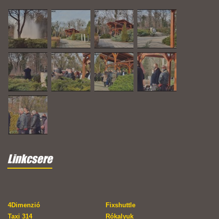
Linkcsere
4Dimenzió
Fixshuttle
Taxi 314
Rókalyuk