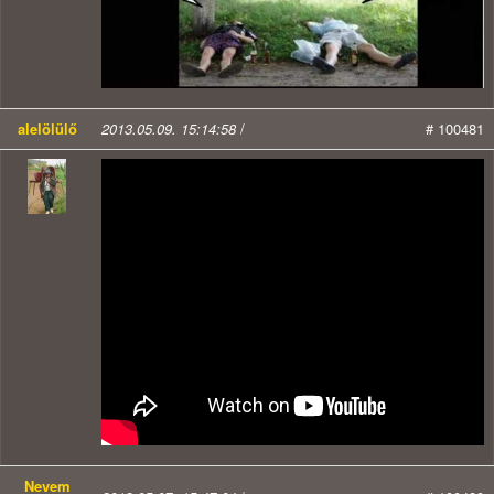
alelölülő
2013.05.09. 15:14:58
/
# 100481
Nevem