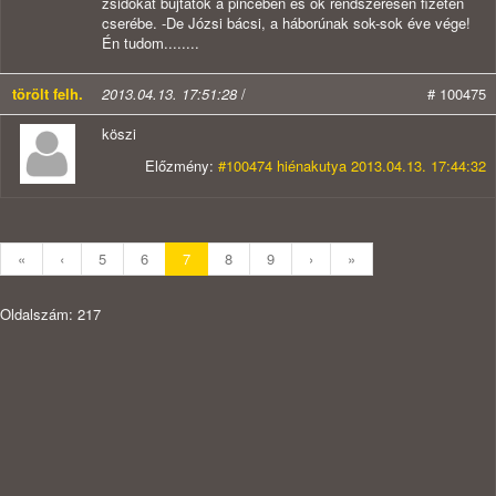
zsidókat bujtatok a pincében és ők rendszeresen fizeten
cserébe. -De Józsi bácsi, a háborúnak sok-sok éve vége!
Én tudom........
törölt felh.
2013.04.13. 17:51:28
/
# 100475
köszi
Előzmény:
#100474 hiénakutya 2013.04.13. 17:44:32
«
‹
5
6
7
8
9
›
»
Oldalszám: 217