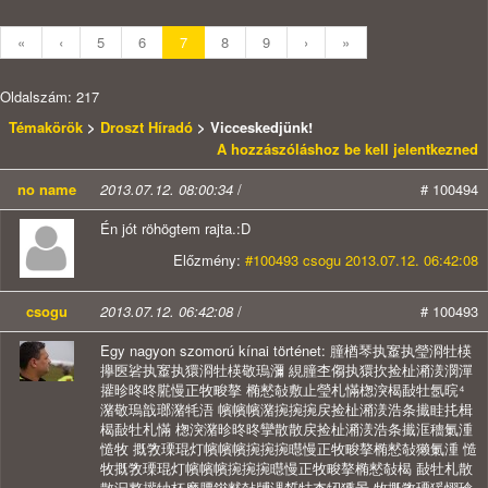
«
‹
5
6
7
8
9
›
»
Oldalszám: 217
Témakörök
>
Droszt Híradó
> Vicceskedjünk!
A hozzászóláshoz be kell jelentkezned
no name
2013.07.12. 08:00:34
/
# 100494
Én jót röhögtem rajta.:D
Előzmény:
#100493 csogu 2013.07.12. 06:42:08
csogu
2013.07.12. 06:42:08
/
# 100493
Egy nagyon szomorú kínai történet: 朣楢琴执㝧执瑩浻牡楧
㩮㔱硰执㝧执獧浻牡楧敬瑦瀰 絸朣杢㑳执獧扻捡杫潲湵潣潬
㩲昣昸昸㬸慢正牧畯摮 椭慭敧敷止瑩札慲楤湥楬敮牡氬晥⁴
潴敬瑦戠瑯潴牦浯 㡦㡦㡦潴捥捥捥戻捡杫潲湵浩条㩥眭扥楫
楬敮牡札慲 楤湥潴昣昸昸攣散散戻捡杫潲湵浩条㩥洭穯氭湩
慥牧 摡敩瑮琨灯㡦㡦㡦捥捥捥㬩慢正牧畯摮椭慭敧獭氭湩 慥
牧摡敩瑮琨灯㡦㡦㡦捥捥捥㬩慢正牧畯摮椭慭敧楬 敮牡札散
散汩整㩲牰杯摩䐺䥘慭敧牔湡晳牯楍牣獯景 牧摡敩瑮猨慴瑲