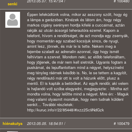
2013.05.07. 15:47:04
/
# 100480
senki
Éppen lefeküdtünk volna, mikor az asszony szólt, hogy ég
a lámpa a garázsban. Kinézek és látom ám, hogy négy
markos cigány serényen hordja kifelé a cuccaimat, aztán
rakják az utcán ácsorgó teherautóra ezerrel. Kapom a
telefont, hívom a rendőrséget, de azt mondja egy zsernyák,
hogy momentán egy szabad kocsijuk sincs, de nyugi,
amint lesz, jönnek, és már le is tette. Nekem meg a
fejembe szaladt az adrenalin azonnal, úgy hogy ismét
felhívtam a szervet. Mondom neki, az előbb telefonáltam,
hogy jöjjenek, de már nem kell sietniük. Ugyanis fogtam a
puskámat, és lepuffantottam mind a négyet, helyszínelni
meg tényleg ráérnek később is. No, le se tettem a kagylót,
négy rendőrautó már ott is volt a házunk előtt, plusz a
mentő. El is kapták a betörőket. Az egyik rendőr, aki velem
is hajlandó volt szóba elegyedni, megjegyezte: - Mintha azt
mondta volna, hogy lelőtte mind a négyet. Mire én: - Maguk
meg valami olyasmit mondtak, hogy nem tudnak küldeni
senkit… További részletek:
http://kuruc.info/r/22/85448/#ixzz2Sc9NdGzk
hiénakutya
2013.05.05. 18:54:51
/
# 100479