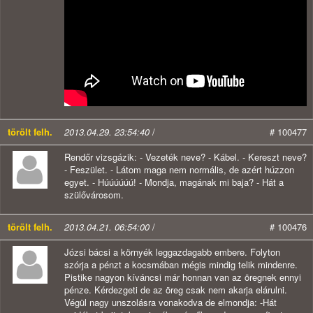
törölt felh.
2013.04.29. 23:54:40
/
# 100477
Rendőr vizsgázik: - Vezeték neve? - Kábel. - Kereszt neve?
- Feszület. - Látom maga nem normális, de azért húzzon
egyet. - Húúúúúú! - Mondja, magának mi baja? - Hát a
szülővárosom.
törölt felh.
2013.04.21. 06:54:00
/
# 100476
Józsi bácsi a környék leggazdagabb embere. Folyton
szórja a pénzt a kocsmában mégis mindig telik mindenre.
Pistike nagyon kíváncsi már honnan van az öregnek ennyi
pénze. Kérdezgeti de az öreg csak nem akarja elárulni.
Végül nagy unszolásra vonakodva de elmondja: -Hát