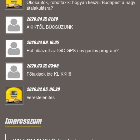
Okosautók, robottaxik: hogyan készül Budapest a nagy
átalakulásra?
2026.04.18. 01:50
AKIKTŐL BÚCSÚZUNK
2026.04.09. 16:35
Hol hibázott az IGO GPS-navigációs program?
2026.03.13. 03:05
Főtaxisok ide KLIKK!!!!
2026.02.05. 06:28
Verestelenítés
Impresszum