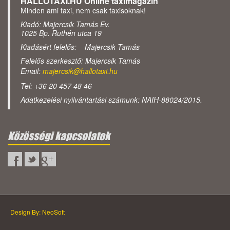
HALLOTAXI.HU Online taximagazin
Minden ami taxi, nem csak taxisoknak!
Kiadó: Majercsik Tamás Ev.
1025 Bp. Ruthén utca 19
Kiadásért felelős: Majercsik Tamás
Felelős szerkesztő: Majercsik Tamás
Email:
majercsik@hallotaxi.hu
Tel: +36 20 457 48 46
Adatkezelési nyilvántartási számunk: NAIH-88024/2015.
Közösségi kapcsolatok
Design By: NeoSoft