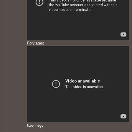
Folytatás:
tizennégy