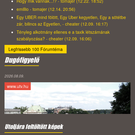
Hogy mik vannak...!? - tomajer (12.22. 18:52)
emillio - tomajer (12.14. 20:56)
Egy UBER mind fölött, Egy Uber kegyetlen, Egy a sötétbe
zár, bilincs az Egyetlen, - cheater (12.09. 16:17)
Tényleg alkotmány ellenes e a taxik létszámának
szabályozása? - cheater (12.09. 16:06)
Legfrissebb 100 Fórumtéma
Dugófigyelő
2026.08.09.
www.utv.hu
Utoljára feltöltött képek