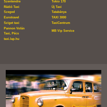
Szentendre
Tokio 170
Rádió Taxi
Új Taxi
Szeged
Tatabánya
Eurotravel
TAXI 3000
Sziget taxi
TaxiCentrum
Pannon Volán
MB Vip Service
Taxi, Pécs
taxi.lap.hu