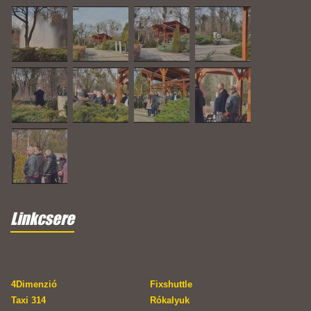
Linkcsere
4Dimenzió
Fixshuttle
Taxi 314
Rókalyuk