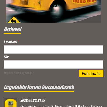
Hírlevél
E-mail cím
*
Név
Email marketing
by NeoSoft
Legutóbbi fórum hozzászólások
2026.06.26. 21:55
Okosautók, robottaxik: hogyan készül Budapest a nagy