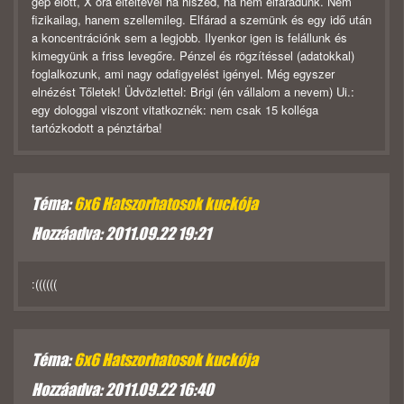
gép előtt, X óra elteltével ha hiszed, ha nem elfáradunk. Nem
fizikailag, hanem szellemileg. Elfárad a szemünk és egy idő után
a koncentrációnk sem a legjobb. Ilyenkor igen is felállunk és
kimegyünk a friss levegőre. Pénzel és rögzítéssel (adatokkal)
foglalkozunk, ami nagy odafigyelést igényel. Még egyszer
elnézést Tőletek! Üdvözlettel: Brigi (én vállalom a nevem) Ui.:
egy dologgal viszont vitatkoznék: nem csak 15 kolléga
tartózkodott a pénztárba!
Téma:
6x6 Hatszorhatosok kuckója
Hozzáadva: 2011.09.22 19:21
:((((((
Téma:
6x6 Hatszorhatosok kuckója
Hozzáadva: 2011.09.22 16:40