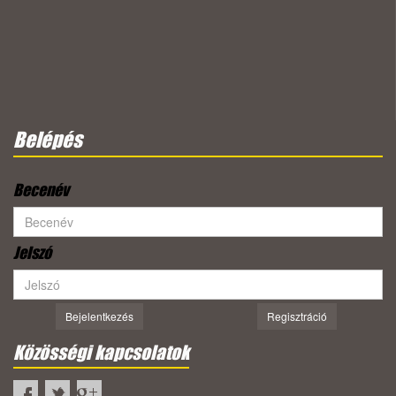
Belépés
Becenév
Jelszó
Bejelentkezés
Regisztráció
Közösségi kapcsolatok