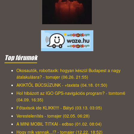
Top fórumok
Okosautók, robottaxik: hogyan készül Budapest a nagy
átalakulásra? - tomajer (06.26. 21:55)
AKIKTŐL BÚCSÚZUNK - +taxista (04.18. 01:50)
Hol hibázott az IGO GPS-navigációs program? - tomtom6
(04.09. 16:35)
Főtaxisok ide KLIKK!!!! - Bátyó (03.13. 03:05)
Verestelenítés - tomajer (02.05. 06:28)
A MINI MOBIL TITKAI - edbso (01.02. 08:04)
Hogy mik vannak...!? - tomajer (12.22. 18:52)