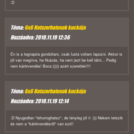
:D
Téma:
6x6 Hatszorhatosok kuckója
Hozzáadva: 2010.11.19 12:36
Én is a tegnapira gondoltam, csak lusta voltam lapozni. Akkor is
jól van megírva, ha fikázás, ha nem:)ezt be kell látni... Pedig
nem kárörvendés! Bocs:))))) azért szeretlek!!!!
Téma:
6x6 Hatszorhatosok kuckója
Hozzáadva: 2010.11.19 12:14
:D Nyugodtan "lehurroghatsz", de tényleg jól ír :))) Nekem tetszik
és nem a "kárörvendésről" van szó!!