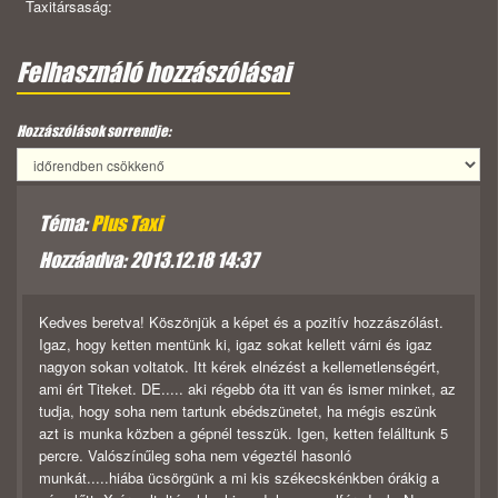
Taxitársaság:
Felhasználó hozzászólásai
Hozzászólások sorrendje:
Téma:
Plus Taxi
Hozzáadva: 2013.12.18 14:37
Kedves beretva! Köszönjük a képet és a pozitív hozzászólást.
Igaz, hogy ketten mentünk ki, igaz sokat kellett várni és igaz
nagyon sokan voltatok. Itt kérek elnézést a kellemetlenségért,
ami ért Titeket. DE..... aki régebb óta itt van és ismer minket, az
tudja, hogy soha nem tartunk ebédszünetet, ha mégis eszünk
azt is munka közben a gépnél tesszük. Igen, ketten felálltunk 5
percre. Valószínűleg soha nem végeztél hasonló
munkát.....hiába ücsörgünk a mi kis székecskénkben órákig a