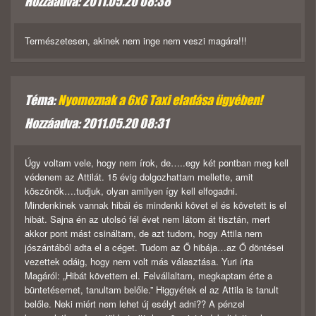
Hozzáadva: 2011.05.20 08:38
Természetesen, akinek nem inge nem veszi magára!!!
Téma:
Nyomoznak a 6x6 Taxi eladása ügyében!
Hozzáadva: 2011.05.20 08:31
Úgy voltam vele, hogy nem írok, de…..egy két pontban meg kell
védenem az Attilát. 15 évig dolgozhattam mellette, amit
köszönök….tudjuk, olyan amilyen így kell elfogadni.
Mindenkinek vannak hibái és mindenki követ el és követett is el
hibát. Sajna én az utolsó fél évet nem látom át tisztán, mert
akkor pont mást csináltam, de azt tudom, hogy Attila nem
jószántából adta el a céget. Tudom az Ő hibája…az Ő döntései
vezettek odáig, hogy nem volt más választása. Yuri írta
Magáról: „Hibát követtem el. Felvállaltam, megkaptam érte a
büntetésemet, tanultam belőle.” Higgyétek el az Attila is tanult
belőle. Neki miért nem lehet új esélyt adni?? A pénzel