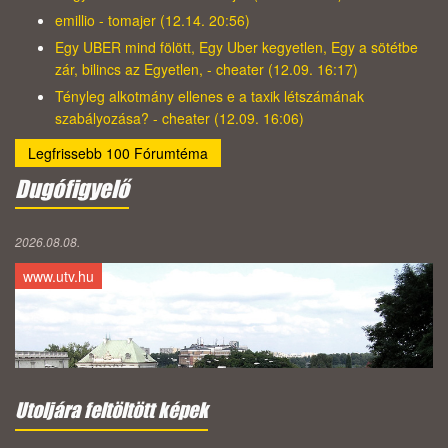
emillio - tomajer (12.14. 20:56)
Egy UBER mind fölött, Egy Uber kegyetlen, Egy a sötétbe
zár, bilincs az Egyetlen, - cheater (12.09. 16:17)
Tényleg alkotmány ellenes e a taxik létszámának
szabályozása? - cheater (12.09. 16:06)
Legfrissebb 100 Fórumtéma
Dugófigyelő
2026.08.08.
www.utv.hu
Utoljára feltöltött képek