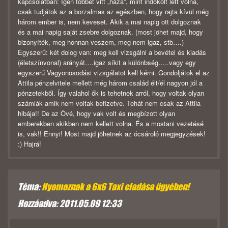
kapcsolatban: Igen többet vitt „haza”, mint indokolt lett volna,
csak tudjátok az a borzalmas az egészben, hogy rajta kívül még
három ember is, nem keveset. Akik a mai napig ott dolgoznak
és a mai napig saját zsebre dolgoznak. (most jöhet majd, hogy
bizonyíték, meg honnan veszem, meg nem igaz, stb….)
Egyszerű: két dolog van: meg kell vizsgálni a bevétel és kiadás
(életszínvonal) arányát….igaz síkit a különbség…..vagy egy
egyszerű Vagyonosodási vizsgálatot kell kérni. Gondoljátok el az
Attila pénzelvitele mellett még három család élt/él nagyon jól a
pénzetekből. Így valahol ők is tehetnek arról, hogy voltak olyan
számlák amik nem voltak befizetve. Tehát nem csak az Attila
hibája!! De az Övé, hogy vak volt és megbízott olyan
emberekben akikben nem kellett volna. És a mostani vezetésé
is, vak!! Ennyi! Most majd jöhetnek az ócsároló megjegyzések!
:) Hajrá!
Téma:
Nyomoznak a 6x6 Taxi eladása ügyében!
Hozzáadva: 2011.05.09 12:33