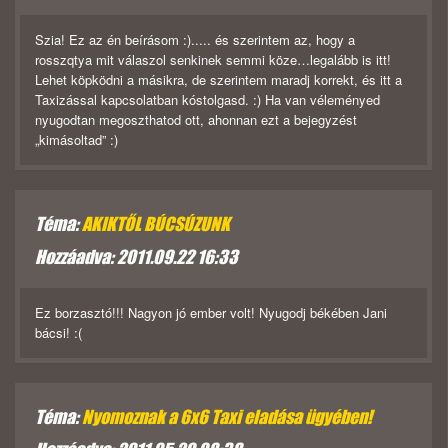
Szia! Ez az én beírásom :)..... és szerintem az, hogy a
rosszqtya mit válaszol senkinek semmi köze…legalább is itt!
Lehet köpködni a másikra, de szerintem maradj korrekt, és itt a
Taxizással kapcsolatban kóstolgasd. :) Ha van véleményed
nyugodtan megoszthatod ott, ahonnan ezt a bejegyzést
„kimásoltad” :)
Téma:
AKIKTŐL BÚCSÚZUNK
Hozzáadva: 2011.09.22 16:33
Ez borzasztó!!! Nagyon jó ember volt! Nyugodj békében Jani
bácsi! :(
Téma:
Nyomoznak a 6x6 Taxi eladása ügyében!