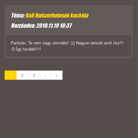
Téma:
6x6 Hatszorhatosok kuckója
Hozzáadva: 2010.11.19 10:37
Partizán, Te nem vagy normális! :))) Nagyon tetszik amit írsz!!!
:D Így tovább!!!!!
1
2
3
›
»