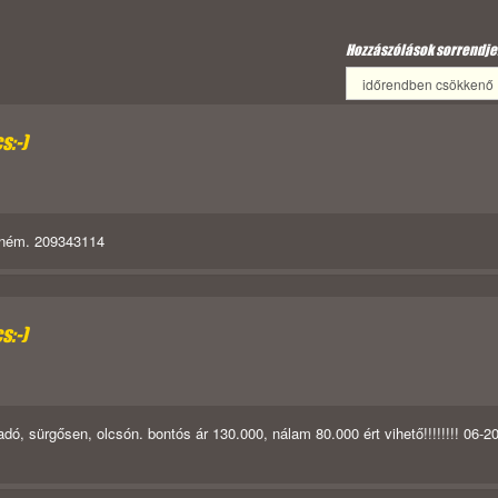
Hozzászólások sorrendje
s:-)
zném. 209343114
s:-)
dó, sürgősen, olcsón. bontós ár 130.000, nálam 80.000 ért vihető!!!!!!!! 06-20