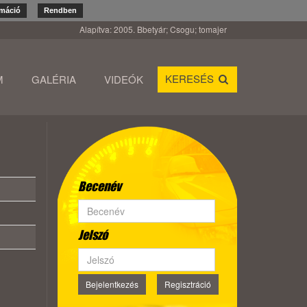
rmáció
Rendben
Alapítva: 2005. Bbetyár; Csogu; tomajer
KERESÉS
M
GALÉRIA
VIDEÓK
Becenév
Jelszó
Bejelentkezés
Regisztráció