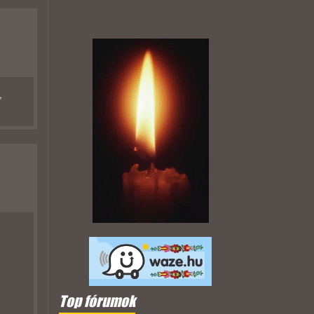
,
Top fórumok