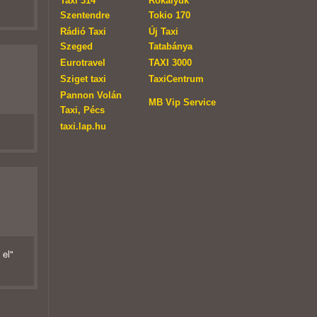
Taxi 314
Rókalyuk
Szentendre
Tokio 170
Rádió Taxi
Új Taxi
Szeged
Tatabánya
Eurotravel
TAXI 3000
Sziget taxi
TaxiCentrum
Pannon Volán
MB Vip Service
Taxi, Pécs
taxi.lap.hu
 el"