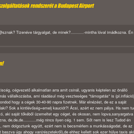
szolgáltatások rendszerét a Budapest Airport
sznak? Tizenéve tárgyalgat, de minek?...........-mintha lóval imádkozna. Én
n!
cég, cégvezető alkalmatlan arra amit csinál, ugyanis képtelen az önálló
ás vállalkozásba, ami ráadásul még veszteséges "támogatás" is (pl.infláció)
ondod hogy a cégek 30-40-90 napra fizetnek. Már elnézést, de ez a saját
laki? Sok a kintlévőség=emelj kauciót?! Ácsi, azért ez nem pálya. Ha nem tu
zó, aki saját tőkéből üzemeltet egy céget, és okosan, nem lopva,sanyargatva
zna, de,de,de...........még nincs ilyen cég. 1 sem. Sőt nem is lesz Tudod én
, nem dolgoztunk együtt, ezért nem is becsmérlem a munkásságodat, de az
t baszva úgy ahogy van(részetekről),de ehhez kellett sok ezer hülye taxis aki