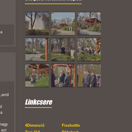
 a
,arról
Linkcsere
d
 a
 nagy
4Dimenzió
Fixshuttle
 ezt