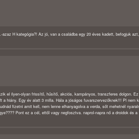
....-azaz H kategógia?! Az jó, van a családba egy 20 éves kadett, befogjuk azt, 
k el ilyen-olyan frissítő, hűsítő, akciós, kampányos, transzferes dolgon. Ez
ft a hiány. Egy év alatt 3 milla. Hála a jóságos fuvarszervezőknek!!! Pl nem 
nád fizetni amit kell, nem lenne elhanyagolva a verda, sőt mehetnél nyaraln
ugye???? Pont ez a cél, ettől vagy negfosztva. naprol-napra nő a droidok és a