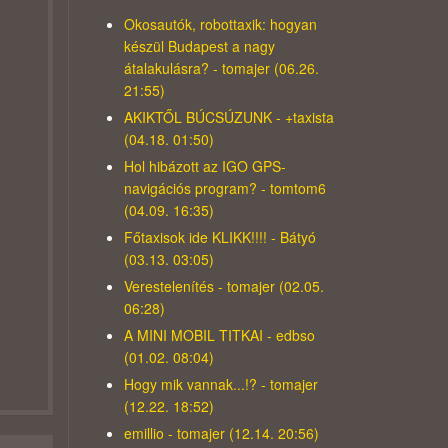
Okosautók, robottaxik: hogyan
készül Budapest a nagy
átalakulásra? - tomajer (06.26.
21:55)
AKIKTŐL BÚCSÚZUNK - +taxista
(04.18. 01:50)
Hol hibázott az IGO GPS-
navigációs program? - tomtom6
(04.09. 16:35)
Főtaxisok ide KLIKK!!!! - Bátyó
(03.13. 03:05)
Verestelenítés - tomajer (02.05.
06:28)
A MINI MOBIL TITKAI - edbso
(01.02. 08:04)
Hogy mik vannak...!? - tomajer
(12.22. 18:52)
emillio - tomajer (12.14. 20:56)