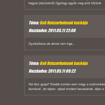
hagyta (részünkről) Úgyhogy együk meg amit főztünk
Téma:
6x6 Hatszorhatosok kuckója
Hozzáadva: 2011.05.11 22:08
Gyurka!bocs,de akinel nem inge...
Téma:
6x6 Hatszorhatosok kuckója
Hozzáadva: 2011.05.11 09:22
Hol élsz gyapi? Kisebb szinten sem megy a számonkérés.
dumával!, de rajtam, rajtad mindent bevasalnak. éljen 