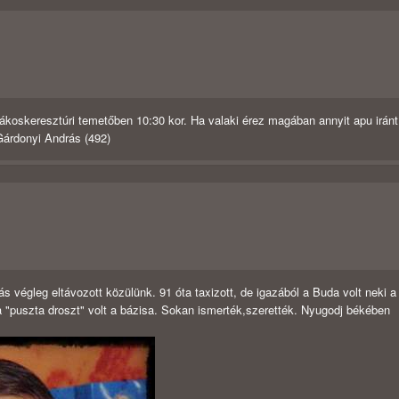
koskeresztúri temetőben 10:30 kor. Ha valaki érez magában annyit apu iránt
 Gárdonyi András (492)
égleg eltávozott közülünk. 91 óta taxizott, de igazából a Buda volt neki a
 a "puszta droszt" volt a bázisa. Sokan ismerték,szerették. Nyugodj békében