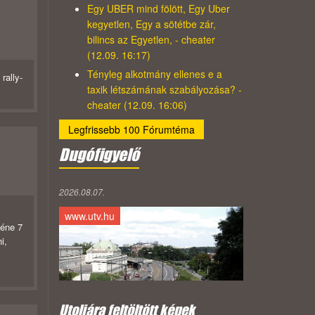
Egy UBER mind fölött, Egy Uber
kegyetlen, Egy a sötétbe zár,
bilincs az Egyetlen, - cheater
(12.09. 16:17)
Tényleg alkotmány ellenes e a
rally-
taxik létszámának szabályozása? -
cheater (12.09. 16:06)
Legfrissebb 100 Fórumtéma
Dugófigyelő
2026.08.07.
www.utv.hu
kéne 7
i,
Utoljára feltöltött képek