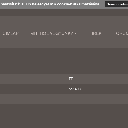
k használatával Ön beleegyezik a cookie-k alkalmazásába.
További info
CÍMLAP
MIT, HOL VEGYÜNK?
HÍREK
FÓRU
TE
peti493