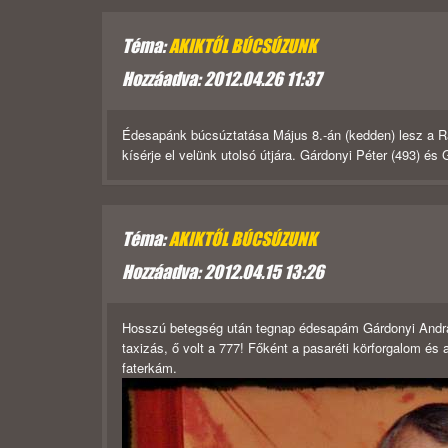
Téma:
AKIKTŐL BÚCSÚZUNK
Hozzáadva: 2012.04.26 11:37
Édesapánk búcsúztatása Május 8.-án (kedden) lesz a Rá
kísérje el velünk utolsó útjára. Gárdonyi Péter (493) és
Téma:
AKIKTŐL BÚCSÚZUNK
Hozzáadva: 2012.04.15 13:26
Hosszú betegség után tegnap édesapám Gárdonyi András v
taxizás, ő volt a 777! Főként a pasaréti körforgalom és
faterkám.