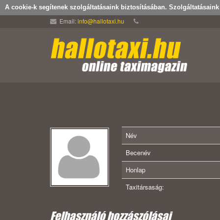
A cookie-k segítenek szolgáltatásaink biztosításában. Szolgáltatásain
Email:
info@hallotaxi.hu
Név
Becenév
Honlap
Taxitársaság:
Felhasználó hozzászólásai