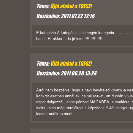
Téma:
Újjá alakul a TGFSZ!
Hozzáadva: 2011.07.22 12:16
E kategória A kategória....homogén kategória.............
ban is H, akkor itt is jó lesz!!!!!!!!!!!!!!!!!
Téma:
Újjá alakul a TGFSZ!
Hozzáadva: 2011.06.28 13:24
Arról nem beszélve, hogy a havi bevételed kb40%-a veszi
konkrét esetben annál aki csinál 650-et, ott durván 250e
napot dolgozzál, lenne pénzed MAGADRA, a családra, tud
sielni, talán még tartalékod is képződne!!! Jól hangzik 
kiadott autók száma!