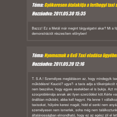
Téma:
Gyökeresen átalakítja a ferihegyi taxi 
Hozzáadva: 2011.05.30 15:35
Bazzz! Ez a Metál már megint tárgyalgatni akar? Mi a f@
demonstrációt részesítem előnyben!
Téma:
Nyomoznak a 6x6 Taxi eladása ügyébe
Hozzáadva: 2011.05.20 12:16
T. S.A.! Személyes meglátásom az, hogy mindegyik taxis
működésre! Kaució? ugye?- a taxis adja a tőkeinjekcót m
nem beszélve, hogy egyes esetekben el is bukja. Azt m
szocproblémája annak aki ilyen szerződést köt.Kérte va
önállóan működni, abba kell hagyni. Ha lenne 1 vállalko
taxisokat, hülyére keresi magát, hidd el senki nem anyá
személyesen nem ismerlek, soha még nem találkoztunk
általánosságban elmondható, hogy ez az egész jól el let