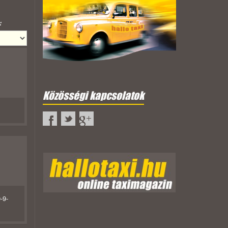
:
Közösségi kapcsolatok
-9-