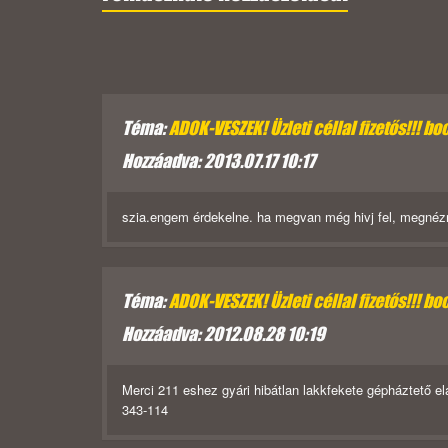
Téma:
ADOK-VESZEK! Üzleti céllal fizetős!!! boc
Hozzáadva: 2013.07.17 10:17
szia.engem érdekelne. ha megvan még hivj fel, megné
Téma:
ADOK-VESZEK! Üzleti céllal fizetős!!! boc
Hozzáadva: 2012.08.28 10:19
Merci 211 eshez gyári hibátlan lakkfekete gépháztető ela
343-114