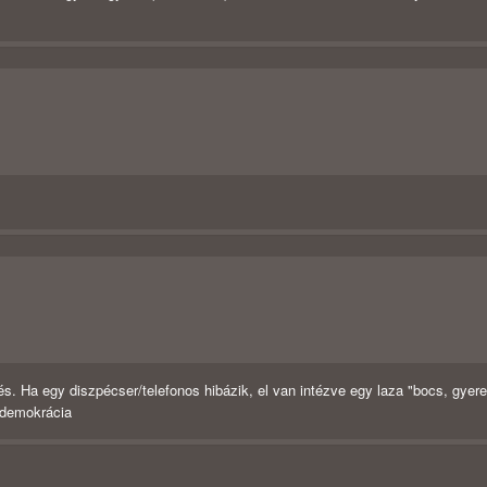
 Ha egy diszpécser/telefonos hibázik, el van intézve egy laza "bocs, gyere
a demokrácia