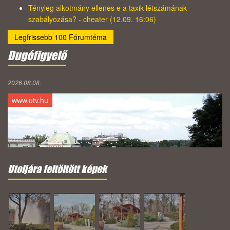
Tényleg alkotmány ellenes e a taxik létszámának
szabályozása? - cheater (12.09. 16:06)
Legfrissebb 100 Fórumtéma
Dugófigyelő
2026.08.08.
www.utv.hu
Utoljára feltöltött képek