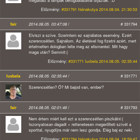
megállást a lámpák berugdalásával díjazták. :D
Előzmény:
#331791 hiénakutya 2014.08.04. 21:30:53
fair
2014.08.05. 03:47:08
/
# 331794
Elviszi a szíve. Szerintem ez sajnálatos esemény. Ezért
szerencsétlen. Sajnálom. Az életével fog fizetni azért, mert
értelmetlen dologban lelte meg az elismerést. Mit hagy
maga után? Semmit:(
Előzmény:
#331771 luxbela 2014.08.05. 02:35:44
luxbela
2014.08.05. 02:35:44
/
# 331771
Szerencsétlen? Ő? Mi bajod van, ember?
fair
2014.08.05. 02:01:46
/
# 331793
Nem értem miért kell ezt a szerencsétlen piszkálni:(
Iszonyatosan dagadt + rettenetesen megerőlteti szívét a
sporttal, nyugdíjra már nem lesz gondja. Elég baj ez neki.
Előzmény:
#331784 hiénakutya 2014.08.04. 18:59:47