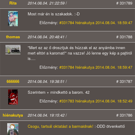
Rita
2014.08.04. 21:22:59
/
# 331789
Most már én is szakadok. :-D
Előzmény:
#331784 hiénakutya 2014.08.04. 18:59:47
thomas
2014.08.04. 20:48:41
/
# 331788
"Mert ez az ő drosztjuk és húzzak el az anyámba innen
mert eltöri a karomat!" na vazze! Jó lenne egy kép a pajtiról
is....
Előzmény:
#331784 hiénakutya 2014.08.04. 18:59:47
666666
2014.08.04. 19:38:51
/
# 331787
Szerintem + mindkettö a barom. 42
Előzmény:
#331783 hiénakutya 2014.08.04. 18:52:49
hiénakutya
2014.08.04. 19:15:42
/
# 331786
Csogu, tartsál oktatást a barmaidnak!
:-DDD ötvenkettő