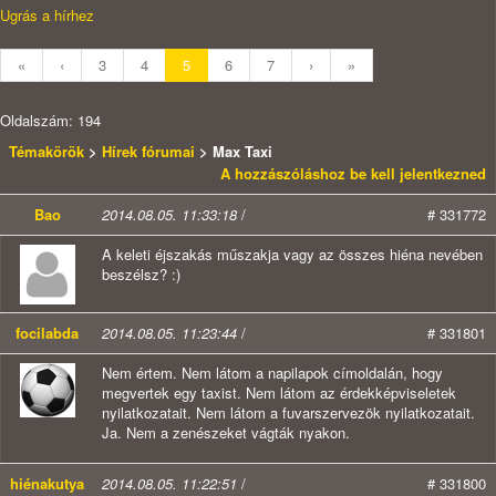
Ugrás a hírhez
«
‹
3
4
5
6
7
›
»
Oldalszám: 194
Témakörök
>
Hírek fórumai
> Max Taxi
A hozzászóláshoz be kell jelentkezned
Bao
2014.08.05. 11:33:18
/
# 331772
A keleti éjszakás műszakja vagy az összes hiéna nevében
beszélsz? :)
focilabda
2014.08.05. 11:23:44
/
# 331801
Nem értem. Nem látom a napilapok címoldalán, hogy
megvertek egy taxist. Nem látom az érdekképviseletek
nyilatkozatait. Nem látom a fuvarszervezök nyilatkozatait.
Ja. Nem a zenészeket vágták nyakon.
hiénakutya
2014.08.05. 11:22:51
/
# 331800