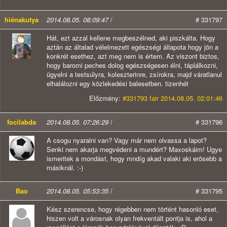
hiénakutya
2014.08.05. 08:09:47
/
# 331797
Hát, ezt azzal kellene megbeszélned, aki piszkálta. Hogy
aztán az általad vélelmezett egészségi állapota hogy jön a
konkrét esethez, azt meg nem is értem. Az viszont biztos,
hogy baromi peches dolog egészségesen élni, táplálkozni,
ügyelni a testsúlyra, koleszterinre, zsírokra, majd váratlanul
elhalálozni egy közlekedési balesetben. tizenhét
Előzmény:
#331793 fair 2014.08.05. 02:01:46
focilabda
2014.08.05. 07:26:29
/
# 331796
A csogu nyaralni van? Vagy már nem olvassa a lapot?
Senki nem akarja megvédeni a mundért? Maxoskáim! Ugye
ismeritek a mondást, hogy mndíg akad valaki aki erösebb a
másiknál. :-)
Bao
2014.08.05. 05:53:35
/
# 331795
Kész szerencse, hogy régebben nem történt hasonló eset,
hiszen volt a városnak olyan frekventált pontja is, ahol a