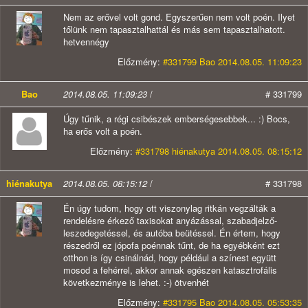
Nem az erővel volt gond. Egyszerűen nem volt poén. Ilyet
tőlünk nem tapasztalhattál és más sem tapasztalhatott.
hetvennégy
Előzmény:
#331799 Bao 2014.08.05. 11:09:23
Bao
2014.08.05. 11:09:23
/
# 331799
Úgy tűnik, a régi csibészek emberségesebbek... :) Bocs,
ha erős volt a poén.
Előzmény:
#331798 hiénakutya 2014.08.05. 08:15:12
hiénakutya
2014.08.05. 08:15:12
/
# 331798
Én úgy tudom, hogy ott viszonylag ritkán vegzálták a
rendelésre érkező taxisokat anyázással, szabadjelző-
leszedegetéssel, és autóba beütéssel. Én értem, hogy
részedről ez jópofa poénnak tűnt, de ha egyébként ezt
otthon is így csinálnád, hogy például a színest együtt
mosod a fehérrel, akkor annak egészen katasztrofális
következménye is lehet. :-) ötvenhét
Előzmény:
#331795 Bao 2014.08.05. 05:53:35