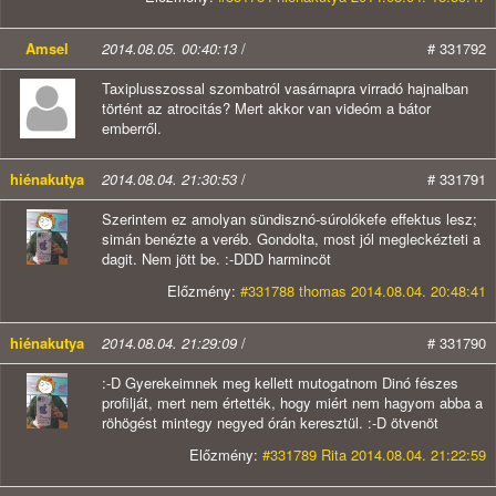
Amsel
2014.08.05. 00:40:13
/
# 331792
Taxiplusszossal szombatról vasárnapra virradó hajnalban
történt az atrocitás? Mert akkor van videóm a bátor
emberről.
hiénakutya
2014.08.04. 21:30:53
/
# 331791
Szerintem ez amolyan sündisznó-súrolókefe effektus lesz;
simán benézte a veréb. Gondolta, most jól megleckézteti a
dagit. Nem jött be. :-DDD harmincöt
Előzmény:
#331788 thomas 2014.08.04. 20:48:41
hiénakutya
2014.08.04. 21:29:09
/
# 331790
:-D Gyerekeimnek meg kellett mutogatnom Dinó fészes
profilját, mert nem értették, hogy miért nem hagyom abba a
röhögést mintegy negyed órán keresztül. :-D ötvenöt
Előzmény:
#331789 Rita 2014.08.04. 21:22:59