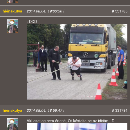
hiénakutya
2014.08.04. 19:03:30
/
# 331785
:-DDD
hiénakutya
2014.08.04. 18:59:47
/
# 331784
Aki esetleg nem értené, Őt kóstolta be az idióta: :-D