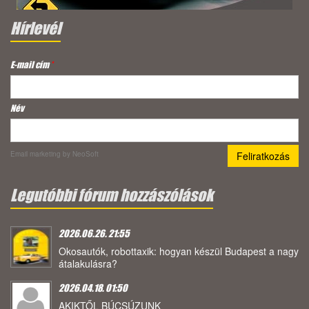
Hírlevél
E-mail cím
*
Név
Email marketing
by NeoSoft
Legutóbbi fórum hozzászólások
2026.06.26. 21:55
Okosautók, robottaxik: hogyan készül Budapest a nagy
átalakulásra?
2026.04.18. 01:50
AKIKTŐL BÚCSÚZUNK