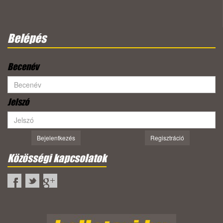
Belépés
Becenév
Jelszó
Bejelentkezés
Regisztráció
Közösségi kapcsolatok