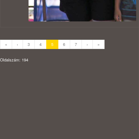
«
‹
3
4
5
6
7
›
»
Oldalszám: 194