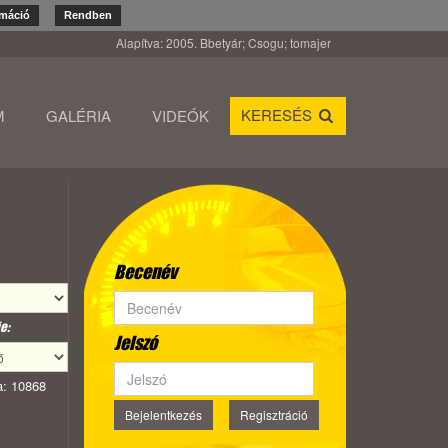
rmáció
Rendben
Alapítva: 2005. Bbetyár; Csogu; tomajer
KERESÉS
M
GALÉRIA
VIDEÓK
Becenév
e:
Jelszó
: 10868
Bejelentkezés
Regisztráció