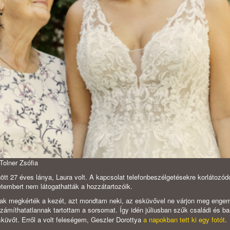
Tolner Zsófia
ött 27 éves lánya, Laura volt. A kapcsolat telefonbeszélgetésekre korlátozódo
letembert nem látogathatták a hozzátartozóik.
k megkérték a kezét, azt mondtam neki, az esküvővel ne várjon meg enge
zámíthatatlannak tartottam a sorsomat. Így idén júliusban szűk családi és bar
sküvőt. Erről a volt feleségem, Geszler Dorottya
a napokban tett ki egy fotót
.