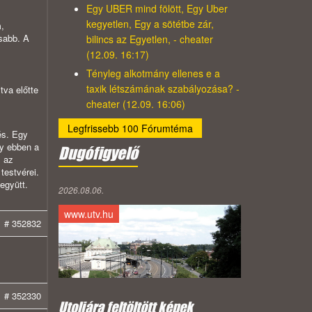
Egy UBER mind fölött, Egy Uber
kegyetlen, Egy a sötétbe zár,
m,
sabb. A
bilincs az Egyetlen, - cheater
(12.09. 16:17)
Tényleg alkotmány ellenes e a
taxik létszámának szabályozása? -
tva előtte
cheater (12.09. 16:06)
Legfrissebb 100 Fórumtéma
és. Egy
gy ebben a
Dugófigyelő
, az
testvérei.
 együtt.
2026.08.06.
www.utv.hu
# 352832
# 352330
Utoljára feltöltött képek