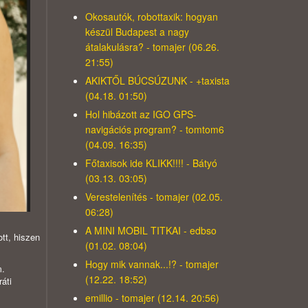
Okosautók, robottaxik: hogyan
készül Budapest a nagy
átalakulásra? - tomajer (06.26.
21:55)
AKIKTŐL BÚCSÚZUNK - +taxista
(04.18. 01:50)
Hol hibázott az IGO GPS-
navigációs program? - tomtom6
(04.09. 16:35)
Főtaxisok ide KLIKK!!!! - Bátyó
(03.13. 03:05)
Verestelenítés - tomajer (02.05.
06:28)
A MINI MOBIL TITKAI - edbso
tt, hiszen
(01.02. 08:04)
Hogy mik vannak...!? - tomajer
m.
(12.22. 18:52)
áti
emillio - tomajer (12.14. 20:56)