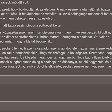
a rácsok mögött volt.
ik azért, hogy boldoguljanak az életben. A nagy esemény után eljöttek hozzá
az ott készült fényképeket és videókat is. Az ő boldogsága mindennél fonto
gy én nem vehettem részt az esküvőn.
 miatt Laura pszichológus segítséget kérte.
s közgazdásznak tanult. Két diplomája van, három nyelven beszél, ki volt nyi
 az álmai szertefoszlottak. Itthon maradt, támogatta a családot. Ott volt az
leg amiatt, hogy a kisfiát becsukták.
 pedig jó lenne, hiszen a családomnak is gondot jelent ez a nagy áremelked
e leálltak a beruházásokkal, hogy visszafogják a költségeket. Szerencse, ho
gilag segít. Így köszöni meg, hogy támogattam őt. Hogy Laura ilyen jólelkű
ának a legfontosabb dolog a családja, az édesanyja, az élő nagyszülei és a 
tárgyalásra, sőt, az elsőre Dorci is elkísérte, pedig tizenéve nem vagyunk már