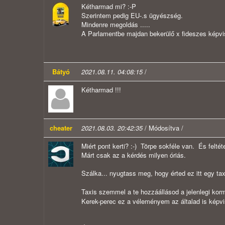
Kétharmad mi? :-P
Szerintem pedig EU-.s ügyészség.
Mindenre megoldás .....
A Parlamentbe majdan bekerülő x fideszes képvis
Bátyó
2021.08.11. 04:08:15
/
Kétharmad !!!
cheater
2021.08.03. 20:42:35
/ Módosítva /
Miért pont kerti? :-) Törpe sokféle van. És fel
Márt csak az a kérdés milyen óriás.
Szálka... nyugtass meg, hogy érted ez itt egy t
Taxis szemmel a te hozzáállásod a jelenlegi ko
Kerek-perec ez a véleményem az általad is képvise