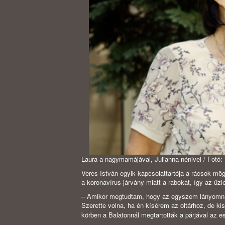
Laura a nagymamájával, Julianna nénivel / Fotó: 
Veres István egyik kapcsolattartója a rácsok mög
a koronavírus-járvány miatt a rabokat, így az üz
– Amikor megtudtam, hogy az egyszem lányomna
Szerette volna, ha én kísérem az oltárhoz, de kis
körben a Balatonnál megtartották a párjával az e