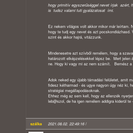
hogy primitív egyszerűséggel nevet írjak azért, h
is tudsz valami tuti gyalázatosat írni.
Ez nekem világos volt akkor mikor már leírtam. 
hogy te tudj egy nevet és azt pocskondiázhasd. V
szint és akkor hajrá, vitázzunk.
Mindenesetre azt szívből remélem, hogy a szava
határozott elképzelésekkel lépsz be. Mert jelen á
ne. Hogy ki vagy mi az nem számít. Bemész a 
Adok neked egy újabb támadási felületet, amit m
fidesz kétharmad - és ugye nagyon úgy néz ki, ho
stratégiai megállapodásoknak.
Ehhez még az sem kell, hogy az ellenzék nyerjen,
leb@szol, de ha igen remélem addigra kiderül te -
szálka
2021.08.02. 22:49:16
/