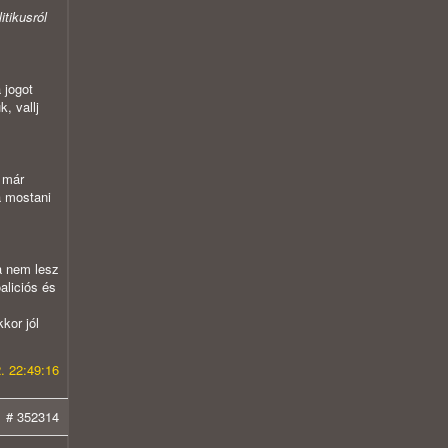
itikusról
 jogot
, vallj
 már
a mostani
a nem lesz
aliciós és
kor jól
. 22:49:16
# 352314