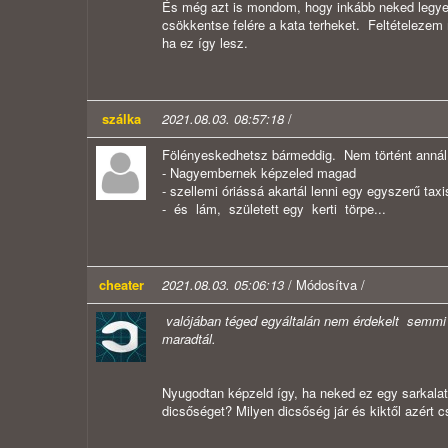
És még azt is mondom, hogy inkább neked legyen 
csökkentse felére a kata terheket. Feltételezem
ha ez így lesz.
szálka
2021.08.03. 08:57:18
/
Fölényeskedhetsz bármeddig. Nem történt anná
- Nagyembernek képzeled magad
- szellemi óriássá akartál lenni egy egyszerű ta
- és lám, született egy kerti törpe...
cheater
2021.08.03. 05:06:13
/ Módosítva /
valójában téged egyáltalán nem érdekelt semmi
maradtál.
Nyugodtan képzeld így, ha neked ez egy sarkalato
dicsőséget? Milyen dicsőség jár és kiktől azért