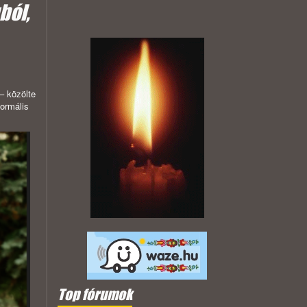
ból,
– közölte
normális
Top fórumok