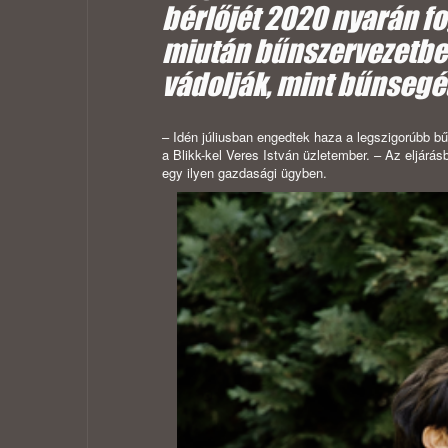
bérlőjét 2020 nyarán fo
miután bűnszervezetben
vádolják, mint bűnsegé
– Idén júliusban engedtek haza a legszigorúbb bűn
a Blikk-kel Veres István üzletember. – Az eljár
egy ilyen gazdasági ügyben.