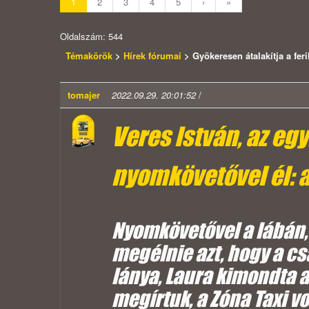
1
2
3
4
5
›
»
Oldalszám: 544
Témakörök
>
Hírek fórumai
> Gyökeresen átalakítja a fer
tomajer
2022.09.29. 20:01:52
/
Veres István, az eg
nyomkövetővel él: a 
Nyomkövetővel a lábán, 
megélnie azt, hogy a cs
lánya, Laura kimondta a
megírtuk, a Zóna Taxi vo