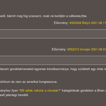
elő, bármit meg fog szavazni, csak ne kerüljön a célkeresztbe.
Előzmény:
#352328 Bátyó 2021.08.11
Előzmény:
#352312 tomajer 2021.08.01
tételezem gondolatmeneted egyenes következménye, hogy született egy óriás i
axisfórum és nem az amerikai kongresszus.
rmányhoz ilyen
"Mit adtak nekünk a rómaiak?"
kategóriának gondolom a Brian é
lt jelenlegi trendről.