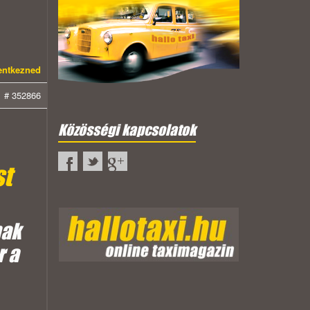
lentkezned
# 352866
Közösségi kapcsolatok
st
nak
r a