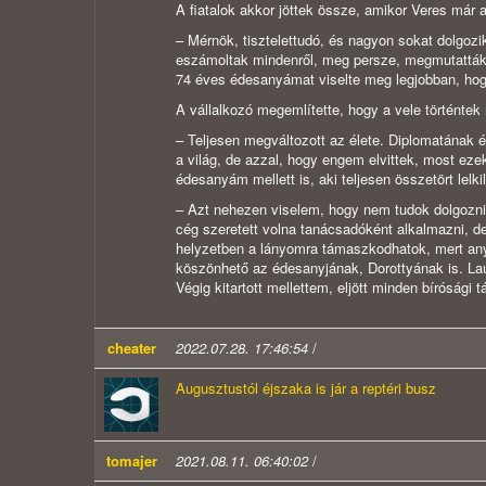
A fiatalok akkor jöttek össze, amikor Veres már 
– Mérnök, tisztelettudó, és nagyon sokat dolgoz
eszámoltak mindenről, meg persze, megmutatták 
74 éves édesanyámat viselte meg legjobban, ho
A vállalkozó megemlítette, hogy a vele történtek
– Teljesen megváltozott az élete. Diplomatának é
a világ, de azzal, hogy engem elvittek, most ezek
édesanyám mellett is, aki teljesen összetört lelki
– Azt nehezen viselem, hogy nem tudok dolgozni,
cég szeretett volna tanácsadóként alkalmazni, d
helyzetben a lányomra támaszkodhatok, mert anya
köszönhető az édesanyjának, Dorottyának is. Laur
Végig kitartott mellettem, eljött minden bírósági 
cheater
2022.07.28. 17:46:54
/
Augusztustól éjszaka is jár a reptéri busz
tomajer
2021.08.11. 06:40:02
/