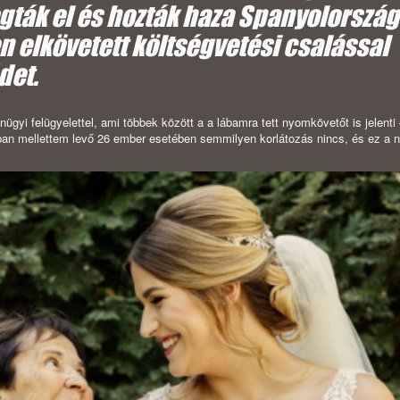
gták el és hozták haza Spanyolország
 elkövetett költségvetési csalással
det.
ügyi felügyelettel, ami többek között a a lábamra tett nyomkövetőt is jelenti 
ásban mellettem levő 26 ember esetében semmilyen korlátozás nincs, és ez a 