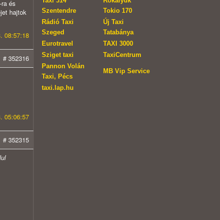
Taxi 314
Rókalyuk
-ra és
Szentendre
Tokio 170
jet hajtok
Rádió Taxi
Új Taxi
Szeged
Tatabánya
. 08:57:18
Eurotravel
TAXI 3000
Sziget taxi
TaxiCentrum
# 352316
Pannon Volán
MB Vip Service
Taxi, Pécs
taxi.lap.hu
. 05:06:57
# 352315
lul