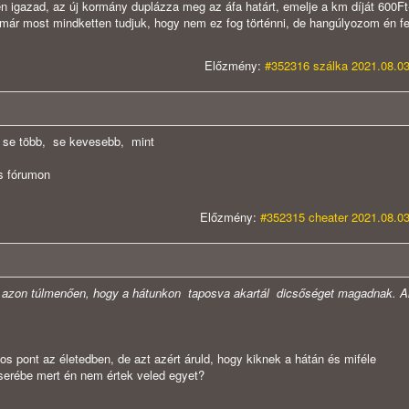
igazad, az új kormány duplázza meg az áfa határt, emelje a km díját 600Ft
 már most mindketten tudjuk, hogy nem ez fog történni, de hangúlyozom én fe
Előzmény:
#352316 szálka 2021.08.03
l se több, se kevesebb, mint
xis fórumon
Előzmény:
#352315 cheater 2021.08.03
 azon túlmenően, hogy a hátunkon taposva akartál dicsőséget magadnak.
A
s pont az életedben, de azt azért áruld, hogy kiknek a hátán és miféle
 cserébe mert én nem értek veled egyet?