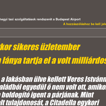
ihegyi taxi szolgáltatások rendszerét a Budapest Airport
A hozzászóláshoz be kell je
ykor sikeres üzletember
lánya tartja el a volt milliárdo
a lakásban ülve kellett Veres István
aládból egyedül ő nem volt ott, amiko
 boldogító igent a párjának. Mint
lt tulajdonosát, a Citadella egykori