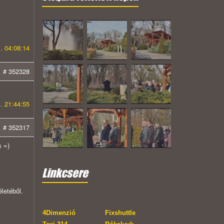
. 04:08:14
# 352328
. 21:44:55
# 352317
s =)
Linkcsere
letéből.
4Dimenzió
Fixshuttle