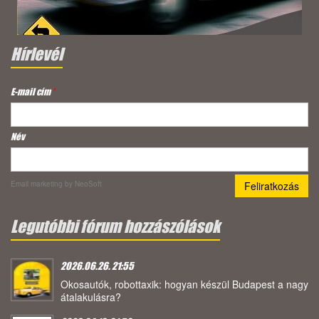
Hírlevél
E-mail cím
*
Név
Email marketing
by NeoSoft
Legutóbbi fórum hozzászólások
2026.06.26. 21:55
Okosautók, robottaxik: hogyan készül Budapest a nagy
átalakulásra?