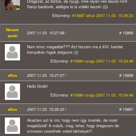
Öregszel, az biztos, de nyugi, mire olyan vén leszel mint
Sanyi barátunk, addigra te is vidéki leszel:-))))
Előzmény:
#15887 attus 2007.11.03. 15:26:33
Nevem
2007.11.03. 15:27:08
/
# 15889
senki
Nem bírsz magaddal??? Azt hiszem ma a XIII. kerület
környékén fogok dolgozni:-)))
Előzmény:
#15886 csogu 2007.11.03. 15:24:48
attus
2007.11.03. 15:27:07
/
# 15888
Helló főnök!
Előzmény:
#15886 csogu 2007.11.03. 15:24:48
attus
2007.11.03. 15:26:33
/
# 15887
Akartam azt is írni, hogy nem úgy imerlek, de most
megelőztél! A másik, meg: lehet, hogy öregszem de
szivesen cserélnék veled lakhelyet!!!