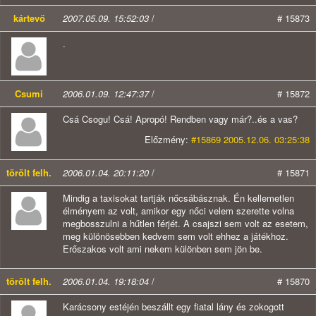
kártevő
2007.05.09. 15:52:03
/
# 15873
.
Csumi
2006.01.09. 12:47:37
/
# 15872
Csá Csogu! Csá! Apropó! Rendben vagy már?..és a vas?
Előzmény:
#15869 2005.12.06. 03:25:38
törölt felh.
2006.01.04. 20:11:20
/
# 15871
Mindig a taxisokat tartják nőcsábásznak. Én kellemetlen
élményem az volt, amikor egy nőci velem szerette volna
megbosszulni a hűtlen férjét. A csajszi sem volt az esetem,
meg különösebben kedvem sem volt ehhez a játékhoz.
Erőszakos volt ami nekem különben sem jön be.
törölt felh.
2006.01.04. 19:18:04
/
# 15870
Karácsony estéjén beszállt egy fiatal lány és zokogott