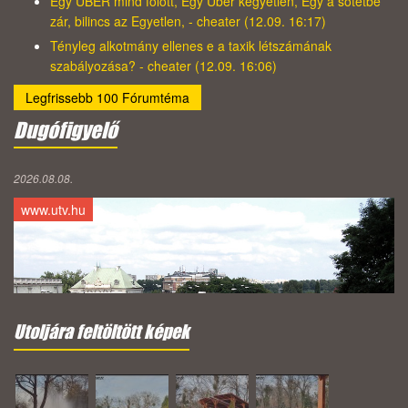
Egy UBER mind fölött, Egy Uber kegyetlen, Egy a sötétbe
zár, bilincs az Egyetlen, - cheater (12.09. 16:17)
Tényleg alkotmány ellenes e a taxik létszámának
szabályozása? - cheater (12.09. 16:06)
Legfrissebb 100 Fórumtéma
Dugófigyelő
2026.08.08.
www.utv.hu
Utoljára feltöltött képek