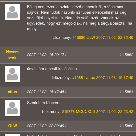
Főleg nem ezen a szinten lévő emberektől, szánalmas
sajnos! Nem tudok hasonló szituban elképzelni más cég
vezetőjét egyet sem. Nem ide való, azért vannak az
ügyvédek, hogy ezt megoldják, na meg a tárgyalóasztal, ha
megy.
Előzmény:
#15880 OLW 2007.11.02. 22:32:49
Nevem
2007.11.03. 15:20:17
/
# 15882
senki
üdvözlöm a pesti kollégát:-))
Előzmény:
#15881 attus 2007.11.03. 15:17:45
attus
2007.11.03. 15:17:45
/
# 15881
Szerintem többen...
Előzmény:
#15878 MCCCXCII 2007.11.02. 22:23:42
OLW
2007.11.02. 22:32:49
/
# 15880