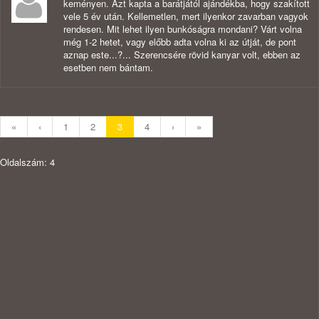
keményen. Azt kapta a barátjától ajándékba, hogy szakított
vele 5 év után. Kellemetlen, mert ilyenkor zavarban vagyok
rendesen. Mit lehet ilyen bunkóságra mondani? Várt volna
még 1-2 hetet, vagy előbb adta volna ki az útját, de pont
aznap este...?... Szerencsére rövid kanyar volt, ebben az
esetben nem bántam.
«
‹
1
2
3
4
›
»
Oldalszám: 4