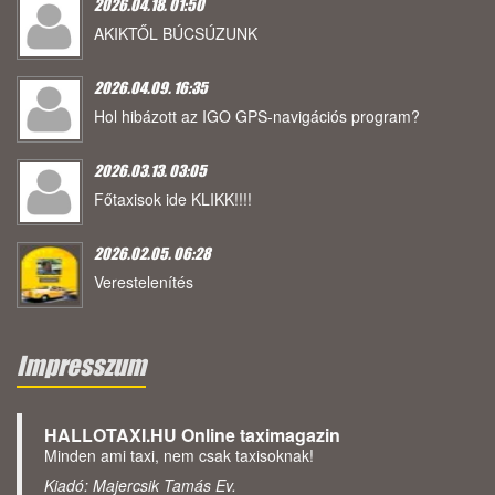
2026.04.18. 01:50
AKIKTŐL BÚCSÚZUNK
2026.04.09. 16:35
Hol hibázott az IGO GPS-navigációs program?
2026.03.13. 03:05
Főtaxisok ide KLIKK!!!!
2026.02.05. 06:28
Verestelenítés
Impresszum
HALLOTAXI.HU Online taximagazin
Minden ami taxi, nem csak taxisoknak!
Kiadó: Majercsik Tamás Ev.