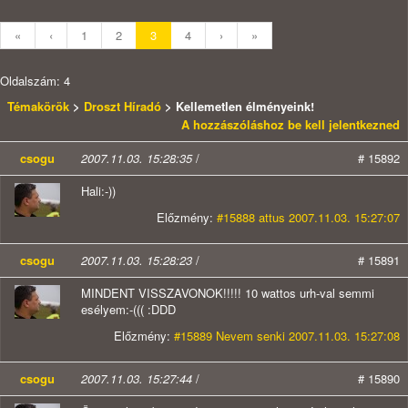
«
‹
1
2
3
4
›
»
Oldalszám: 4
Témakörök
>
Droszt Híradó
> Kellemetlen élményeink!
A hozzászóláshoz be kell jelentkezned
csogu
2007.11.03. 15:28:35
/
# 15892
Hali:-))
Előzmény:
#15888 attus 2007.11.03. 15:27:07
csogu
2007.11.03. 15:28:23
/
# 15891
MINDENT VISSZAVONOK!!!!! 10 wattos urh-val semmi
esélyem:-((( :DDD
Előzmény:
#15889 Nevem senki 2007.11.03. 15:27:08
csogu
2007.11.03. 15:27:44
/
# 15890