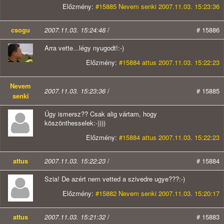
Előzmény:
#15885 Nevem senki 2007.11.03. 15:23:36
csogu
2007.11.03. 15:24:48
/
# 15886
Arra vette...légy nyugodt!:-)
Előzmény:
#15884 attus 2007.11.03. 15:22:23
Nevem
2007.11.03. 15:23:36
/
# 15885
senki
Úgy ismersz?? Csak alig vártam, hogy
köszönthesselek:-))))
Előzmény:
#15884 attus 2007.11.03. 15:22:23
attus
2007.11.03. 15:22:23
/
# 15884
Szia! De azért nem vetted a szivedre ugye???:-)
Előzmény:
#15882 Nevem senki 2007.11.03. 15:20:17
attus
2007.11.03. 15:21:32
/
# 15883