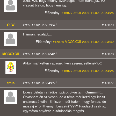
Szia. Azt, hogy mennyi szükséges, nem tudhatjuk. Az
viszont biztos, hogy nem így.
Előzmény:
#15877 attus 2007.11.02. 20:54:25
OLW
2007.11.02. 22:31:24
/
# 15879
Hárman. legalább...
Előzmény:
#15878 MCCCXCII 2007.11.02. 22:23:42
MCCCXCII
2007.11.02. 22:23:42
/
# 15878
Akkor már ketten vagyunk ilyen szerencsétlenek?:-))
Előzmény:
#15877 attus 2007.11.02. 20:54:25
attus
2007.11.02. 20:54:25
/
# 15877
Egész délután a rádiós topicot olvastam! Grrrrrrrrrrrr...
Olvasnám én szivesen, de a téma már kezd egy kicsit
unalmassá válni! Elhiszem, sőt tudom, hogy fontos, de
muszáj erről itt ennyit beszélni????? Ráadásul csak az
egymásra anyázás,a sárdobálás megy!:(