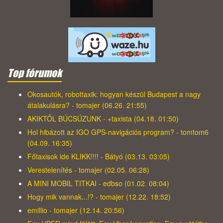
Top fórumok
Okosautók, robottaxik: hogyan készül Budapest a nagy
átalakulásra? - tomajer (06.26. 21:55)
AKIKTŐL BÚCSÚZUNK - +taxista (04.18. 01:50)
Hol hibázott az IGO GPS-navigációs program? - tomtom6
(04.09. 16:35)
Főtaxisok ide KLIKK!!!! - Bátyó (03.13. 03:05)
Verestelenítés - tomajer (02.05. 06:28)
A MINI MOBIL TITKAI - edbso (01.02. 08:04)
Hogy mik vannak...!? - tomajer (12.22. 18:52)
emillio - tomajer (12.14. 20:56)