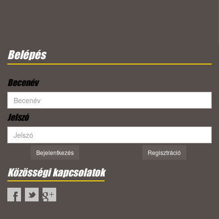
Belépés
Becenév
Jelszó
Bejelentkezés
Regisztráció
Közösségi kapcsolatok