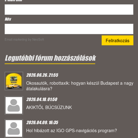
Név
Email marketing
by NeoSoft
Legutóbbi fórum hozzászólások
2026.06.26. 21:55
Okosautók, robottaxik: hogyan készül Budapest a nagy
átalakulásra?
2026.04.18. 01:50
AKIKTŐL BÚCSÚZUNK
2026.04.09. 16:35
Hol hibázott az IGO GPS-navigációs program?