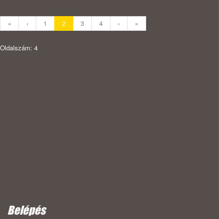
«
‹
1
2
3
4
›
»
Oldalszám: 4
Belépés