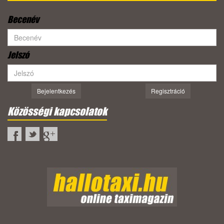
Becenév
Jelszó
Bejelentkezés
Regisztráció
Közösségi kapcsolatok