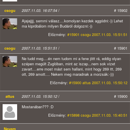
csogu
2007.11.03. 16:07:54
/
# 15902
Ajajajjjj, semmi válasz....komolyan kezdek aggódni:-)) Lehet
ma kipróbálom milyen Budáról dolgozni:-))
Előzmény:
#15901 csogu 2007.11.03. 15:51:51
csogu
2007.11.03. 15:51:51
/
# 15901
Ne tudd meg....én nem tudom mi a fene jött rá, eddig olyan
szépen megült Zuglóban, mint az iszap...nem sok vizet
zavart....erre most mást sem hallani, mint hogy 269 itt, 269
ott, 269 amott.... Nekem meg maradnak a morzsák:-)))
Előzmény:
#15900 attus 2007.11.03. 15:50:12
attus
2007.11.03. 15:50:12
/
# 15900
Mostanában??? :D
Előzmény:
#15898 csogu 2007.11.03. 15:40:51
Nevem