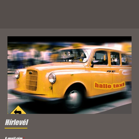
Hírlevél
E-mail cím
*