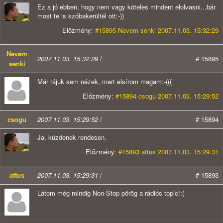
Ez a jó ebben, hogy nem vagy köteles mindent elolvasni...bár
most te is szóbakerültél ott:-))
Előzmény:
#15895 Nevem senki 2007.11.03. 15:32:29
Nevem
2007.11.03. 15:32:29
/
# 15895
senki
Már rájuk sem nézek, mert elsírom magam:-(((
Előzmény:
#15894 csogu 2007.11.03. 15:29:52
csogu
2007.11.03. 15:29:52
/
# 15894
Ja, küzdenek rendesen.
Előzmény:
#15893 attus 2007.11.03. 15:29:31
attus
2007.11.03. 15:29:31
/
# 15893
Látom még mindig Non-Stop pörög a rádiós topic!:(