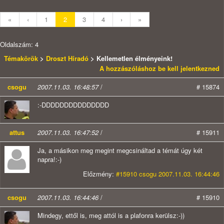
«
‹
1
2
3
4
›
»
Oldalszám: 4
Témakörök
>
Droszt Híradó
> Kellemetlen élményeink!
A hozzászóláshoz be kell jelentkezned
csogu
2007.11.03. 16:48:57
/
# 15874
:-DDDDDDDDDDDDDDD
attus
2007.11.03. 16:47:52
/
# 15911
Ja, a másikon meg megint megcsináltad a témát úgy két
napra!:-)
Előzmény:
#15910 csogu 2007.11.03. 16:44:46
csogu
2007.11.03. 16:44:46
/
# 15910
Mindegy, ettől is, meg attól is a plafonra kerülsz:-))