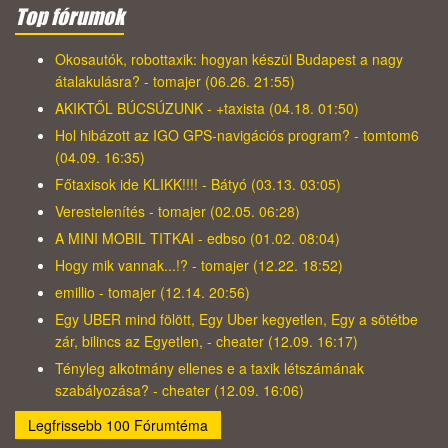
Top fórumok
Okosautók, robottaxik: hogyan készül Budapest a nagy
átalakulásra? - tomajer (06.26. 21:55)
AKIKTŐL BÚCSÚZUNK - +taxista (04.18. 01:50)
Hol hibázott az IGO GPS-navigációs program? - tomtom6
(04.09. 16:35)
Főtaxisok ide KLIKK!!!! - Bátyó (03.13. 03:05)
Verestelenítés - tomajer (02.05. 06:28)
A MINI MOBIL TITKAI - edbso (01.02. 08:04)
Hogy mik vannak...!? - tomajer (12.22. 18:52)
emillio - tomajer (12.14. 20:56)
Egy UBER mind fölött, Egy Uber kegyetlen, Egy a sötétbe
zár, bilincs az Egyetlen, - cheater (12.09. 16:17)
Tényleg alkotmány ellenes e a taxik létszámának
szabályozása? - cheater (12.09. 16:06)
Legfrissebb 100 Fórumtéma