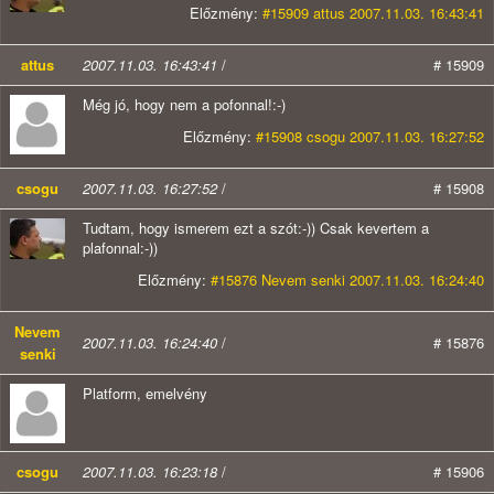
Előzmény:
#15909 attus 2007.11.03. 16:43:41
attus
2007.11.03. 16:43:41
/
# 15909
Még jó, hogy nem a pofonnal!:-)
Előzmény:
#15908 csogu 2007.11.03. 16:27:52
csogu
2007.11.03. 16:27:52
/
# 15908
Tudtam, hogy ismerem ezt a szót:-)) Csak kevertem a
plafonnal:-))
Előzmény:
#15876 Nevem senki 2007.11.03. 16:24:40
Nevem
2007.11.03. 16:24:40
/
# 15876
senki
Platform, emelvény
csogu
2007.11.03. 16:23:18
/
# 15906