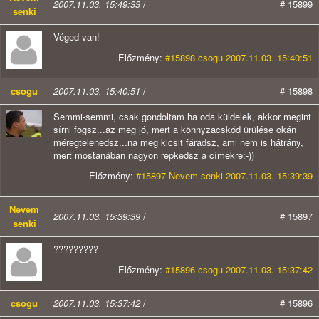
2007.11.03. 15:49:33
/
# 15899
senki
Véged van!
Előzmény:
#15898 csogu 2007.11.03. 15:40:51
csogu
2007.11.03. 15:40:51
/
# 15898
Semmi-semmi, csak gondoltam ha oda küldelek, akkor megint
sírni fogsz...az meg jó, mert a könnyzacskód ürülése okán
méregtelenedsz...na meg kicsit fáradsz, ami nem is hátrány,
mert mostanában nagyon repkedsz a címekre:-))
Előzmény:
#15897 Nevem senki 2007.11.03. 15:39:39
Nevem
2007.11.03. 15:39:39
/
# 15897
senki
?????????
Előzmény:
#15896 csogu 2007.11.03. 15:37:42
csogu
2007.11.03. 15:37:42
/
# 15896