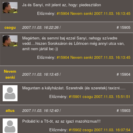
Ja és Sanyi, mit jelent az, hogy: piedesztálon
Előzmény:
#15904 Nevem senki 2007.11.03. 16:13:45
csogu
2007.11.03. 16:22:26
/
# 15905
Megértem, és semmi baj ezzel Sanyi, nehogy szívedre
vedd....hiszen Soroksáron és Lőrincen még annyi utca van,
amit nem jártál be:-))
Előzmény:
#15904 Nevem senki 2007.11.03. 16:13:45
Nevem
2007.11.03. 16:13:45
/
# 15904
senki
Meguntam a kályházást. Szeretnék (és szeretek) taxizni.....
Előzmény:
#15901 csogu 2007.11.03. 15:51:51
attus
2007.11.03. 16:12:40
/
# 15903
Próbáld ki a T5-öt, az az igazi mazohizmus!!!
Előzmény:
#15902 csogu 2007.11.03. 16:07:54