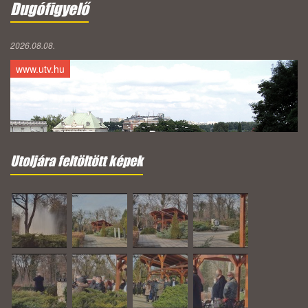
Dugófigyelő
2026.08.08.
www.utv.hu
Utoljára feltöltött képek