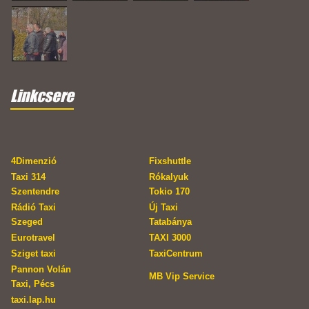
Linkcsere
4Dimenzió
Fixshuttle
Taxi 314
Rókalyuk
Szentendre
Tokio 170
Rádió Taxi
Új Taxi
Szeged
Tatabánya
Eurotravel
TAXI 3000
Sziget taxi
TaxiCentrum
Pannon Volán
MB Vip Service
Taxi, Pécs
taxi.lap.hu