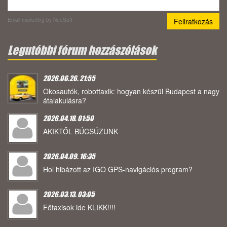
Email marketing
by NeoSoft
Legutóbbi fórum hozzászólások
2026.06.26. 21:55
Okosautók, robottaxik: hogyan készül Budapest a nagy
átalakulásra?
2026.04.18. 01:50
AKIKTŐL BÚCSÚZUNK
2026.04.09. 16:35
Hol hibázott az IGO GPS-navigációs program?
2026.03.13. 03:05
Főtaxisok ide KLIKK!!!!