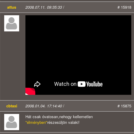
attus
2008.07.11. 09:35:33
/
# 15918
cbtaxi
2008.01.04. 17:14:40
/
# 15875
Hát csak óvatosan,nehogy kellemetlen
"élményben"
részesüljön valaki!