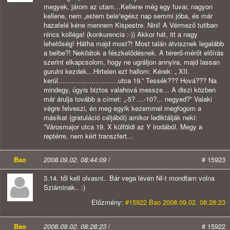
megyek, járom az utam…Kellene még egy fuvar, nagyon
kellene, nem „estem bele”egész nap semmi jóba, és már
hazafelé kéne mennem Kispestre. Nini! A Vérmező tutiban
nincs kolléga! (konkurencia :-)) Akkor hát, itt a nagy
lehetőség! Hátha majd most?! Most talán átvisznek legalább
a belbe?! Nekilátok a fészkelődésnek. A térerő-mérőt előírás
szerint elkapcsolom, hogy ne ugráljon annyira, majd lassan
gurulni kezdek…Hirtelen ezt hallom: Kérek: „ XII.
kerül………………………utca 19.” Tessék??? Hová??? Na
mindegy, úgyis biztos valahová messze… A diszi közben
már árulja tovább a címet: „-5? …-10?... negyed?” Valaki
végre felveszi, én meg egyik kezemmel megfogom a
másikat (gratuláció céljából) amikor lediktálják neki:
”Városmajor utca 19. X külföldi az Y irodából. Megy a
reptérre, nem kért transzfert…
Bao
2008.09.02. 08:44:09
/
# 15923
3.14. től kell olvasni.. Bár vega lévén NI-t mondtam volna
Sziáminak.. :)
Előzmény:
#15922 Bao 2008.09.02. 08:28:23
Bao
2008.09.02. 08:28:23
/
# 15922