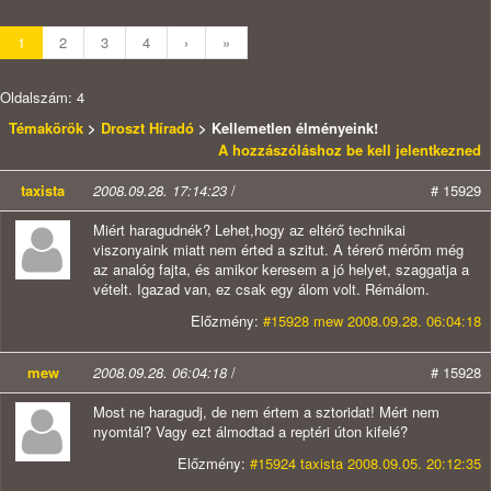
1
2
3
4
›
»
Oldalszám: 4
Témakörök
>
Droszt Híradó
> Kellemetlen élményeink!
A hozzászóláshoz be kell jelentkezned
taxista
2008.09.28. 17:14:23
/
# 15929
Miért haragudnék? Lehet,hogy az eltérő technikai
viszonyaink miatt nem érted a szitut. A térerő mérőm még
az analóg fajta, és amikor keresem a jó helyet, szaggatja a
vételt. Igazad van, ez csak egy álom volt. Rémálom.
Előzmény:
#15928 mew 2008.09.28. 06:04:18
mew
2008.09.28. 06:04:18
/
# 15928
Most ne haragudj, de nem értem a sztoridat! Mért nem
nyomtál? Vagy ezt álmodtad a reptéri úton kifelé?
Előzmény:
#15924 taxista 2008.09.05. 20:12:35