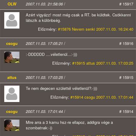
OLW
2007.11.03. 21:58:06
/
# 15917
Azért vigyázz! most még csak a RT. be küldtek. Csökkenni
látszik a különbség.
Előzmény:
#15876 Nevem senki 2007.11.03. 16:24:40
csogu
2007.11.03. 17:05:21
/
# 15916
:-DDDDDD ....véletlenül...:-)))
Előzmény:
#15915 attus 2007.11.03. 17:03:25
attus
2007.11.03. 17:03:25
/
# 15915
Te nem degecen születtél véletlenül?:-)))
Előzmény:
#15914 csogu 2007.11.03. 17:01:44
csogu
2007.11.03. 17:01:44
/
# 15914
Mire arra a 3 kamu hsz-re ellapoz, addigra vége a
szombatnak:-))