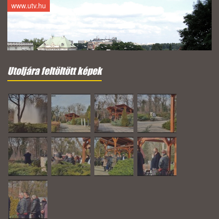
www.utv.hu
Utoljára feltöltött képek