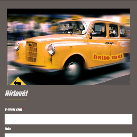
Hírlevél
E-mail cím
*
Név