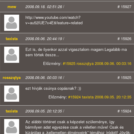
mew
2008.09.18. 02:51:28
/
# 15927
http://www.youtube.com/watch?
v=au52IUE7x4E&feature=related
taxista
2008.09.06. 20:44:19
/
# 15926
Ezt is, de ilyenkor azzal vigasztalom magam:Legalább ma
sem törtek össze...
Előzmény:
#15925 rosszqtya 2008.09.06. 00:03:16
rosszqtya
2008.09.06. 00:03:16
/
# 15925
ezt hívják csúnya copásnak? :))
Előzmény:
#15924 taxista 2008.09.05. 20:12:35
taxista
2008.09.05. 20:12:35
/
# 15924
Az alábbi történet csak a képzelet szüleménye, így
bármilyen adat egyezése csak a véletlen műve! Csak és
kizárólag a „kellemetlen élményeink” témához íródott! Jövök-