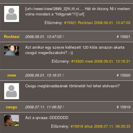
[url=/news/view/2889_3]Itt,itt,ni.... Hát én bizony NI-t mertem
volna mondani a "hölgynek"!!![/url]
Előzmény:
#15921 Rocktaxi 2008.09.01. 13:47:03
Rocktaxi
2008.09.01. 13:47:03
/
# 15921
Azt amikor egy szexre kiéhezett 120 kilós amazon akarta
csogut megerőszakolni? :-))
Előzmény:
#15920 mew 2008.09.01. 13:16:31
mew
2008.09.01. 13:16:31
/
# 15920
Csogu megtámadásának történetét hol lehet elolvasni?
csogu
2008.07.11. 11:06:52
/
# 15919
Azt a qrvaaa:-DDDDDDD
Előzmény:
#15918 attus 2008.07.11. 09:35:33