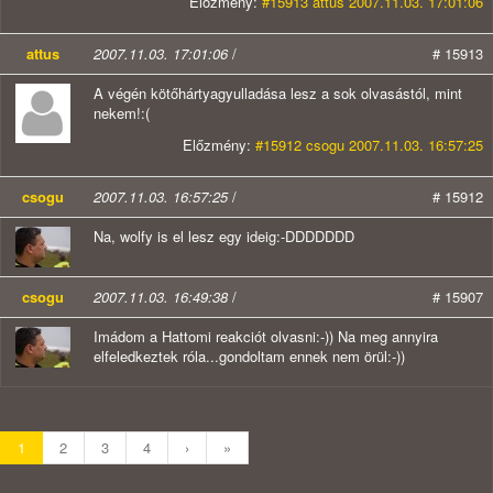
Előzmény:
#15913 attus 2007.11.03. 17:01:06
attus
2007.11.03. 17:01:06
/
# 15913
A végén kötőhártyagyulladása lesz a sok olvasástól, mint
nekem!:(
Előzmény:
#15912 csogu 2007.11.03. 16:57:25
csogu
2007.11.03. 16:57:25
/
# 15912
Na, wolfy is el lesz egy ideig:-DDDDDDD
csogu
2007.11.03. 16:49:38
/
# 15907
Imádom a Hattomi reakciót olvasni:-)) Na meg annyira
elfeledkeztek róla...gondoltam ennek nem örül:-))
1
2
3
4
›
»