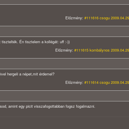
Előzmény:
#111616 csogu 2009.04.29
isztelték. Én tisztelem a kollégát: uff :-))
Előzmény:
#111615 kombálynos 2009.04.29
ivel hergeli a népet,mit érdemel?
Előzmény:
#111614 csogu 2009.04.29
ásod, amint egy picit visszafogottabban fogsz fogalmazni.