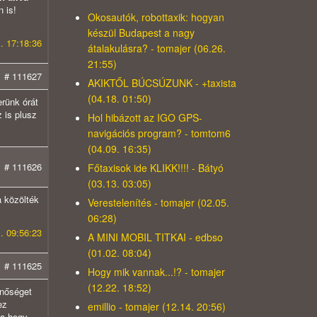
 is!
Okosautók, robottaxik: hogyan
készül Budapest a nagy
. 17:18:36
átalakulásra? - tomajer (06.26.
21:55)
# 111627
AKIKTŐL BÚCSÚZUNK - +taxista
(04.18. 01:50)
erünk órát
z is plusz
Hol hibázott az IGO GPS-
navigációs program? - tomtom6
(04.09. 16:35)
# 111626
Főtaxisok ide KLIKK!!!! - Bátyó
(03.13. 03:05)
a közölték
Verestelenítés - tomajer (02.05.
06:28)
. 09:56:23
A MINI MOBIL TITKAI - edbso
(01.02. 08:04)
# 111625
Hogy mik vannak...!? - tomajer
(12.22. 18:52)
inőséget
ez
emillio - tomajer (12.14. 20:56)
va,hogy