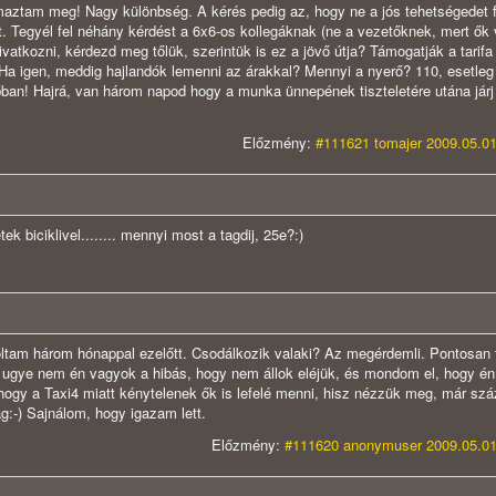
maztam meg! Nagy különbség. A kérés pedig az, hogy ne a jós tehetségedet f
yél fel néhány kérdést a 6x6-os kollegáknak (ne a vezetőknek, mert ők 
ivatkozni, kérdezd meg tőlük, szerintük is ez a jövő útja? Támogatják a tarifa
a igen, meddig hajlandók lemenni az árakkal? Mennyi a nyerő? 110, esetleg
obban! Hajrá, van három napod hogy a munka ünnepének tiszteletére utána jár
Előzmény:
#111621 tomajer 2009.05.01
tek biciklivel........ mennyi most a tagdij, 25e?:)
oltam három hónappal ezelőtt. Csodálkozik valaki? Az megérdemli. Pontosan 
De ugye nem én vagyok a hibás, hogy nem állok eléjük, és mondom el, hogy én
ogy a Taxi4 miatt kénytelenek ők is lefelé menni, hisz nézzük meg, már szá
g:-) Sajnálom, hogy igazam lett.
Előzmény:
#111620 anonymuser 2009.05.01