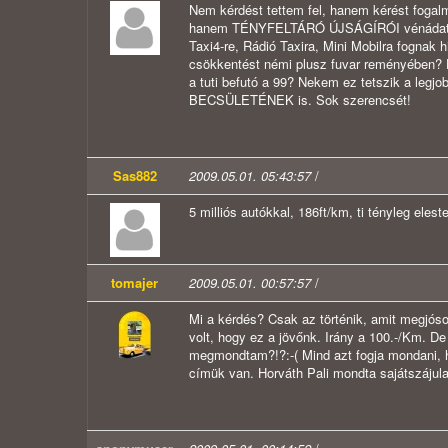
Nem kérdést tettem fel, hanem kérést fogal
hanem TÉNYFELTÁRÓ ÚJSÁGÍRÓI vénádat. Teg
Taxi4-re, Rádió Taxira, Mini Mobilra fognak h
csökkentést némi plusz fuvar reményében? H
a tuti befutó a 99? Nekem ez tetszik a legj
BECSÜLETÉNEK is. Sok szerencsét!
Sas882
2009.05.01. 05:43:57
/
5 milliós autókkal, 186ft/km, ti tényleg eleste
tomajer
2009.05.01. 00:57:57
/
Mi a kérdés? Csak az történik, amit megjós
volt, hogy ez a jövőnk. Irány a 100.-/Km. 
megmondtam?!?:-( Mind azt fogja mondani, h
címük van. Horváth Pali mondta sajátszájula