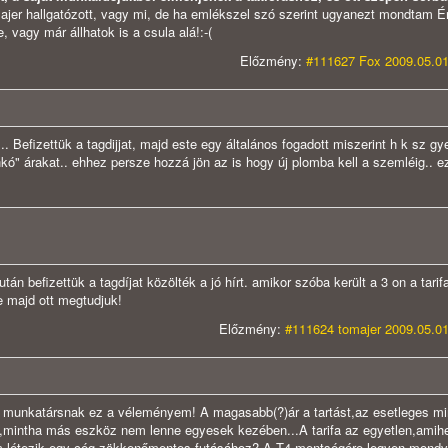
er hallgatózott, vagy mi, de ha emlékszel szó szerint ugyanezt mondtam Én
, vagy már állhatok is a csula alá!:-(
Előzmény:
#111627 Fox 2009.05.01
. Befizettük a tagdijjat, majd este egy általános fogadott miszerint h k sz gy
ankó" árakat.. ehhez persze hozzá jön az is hogy új plomba kell a szemléig.. e
n befizettük a tagdíjat közölték a jó hírt. amikor szóba került a 3 on a tarif
e majd ott megtudjuk!
Előzmény:
#111624 tomajer 2009.05.01
 munkatársnak ez a véleményem! A magasabb(?)ár a tartást,az esetleges m
an,mintha más eszköz nem lenne egyesek kezében...A tarifa az egyetlen,amih
em létezik,egy cég zökkenőmentes futásához? A T4 mentségére legyen mond