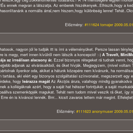
e!És ennek megvan a látszatja. Az emberek hiszékenyek..Elhiszik,hogy a k
szehasonlítanánk a normális árral,nem hiszem,hogy különbség lenne! Tehát..Ol
Előzmény:
#111624 tomajer 2009.05.01
atosok, nagyon jól le tudják itt is írni a véleményüket. Persze lassan tényle
e is megy, mert innen kívülről nem látszik a koncepció! :-)
A Travelt, MiniMo
iája az irreálisan alacsony ár.
Ezzel bizonyos rétegeket rá tudnak venni, ho
 lejjebb adjanak az elvárásaikból, és őket hívják. Megjegyzem, (mivel voltam 
pártolnak ilyenkor oda, akiket a hátunk közepére nem kívánunk, ha normális
n tartása, aki elért egy bizonyos szolgáltatási színvonalat, megszerzett egy e
 érdeke, hogy
leárazza magát
Az Ákcijós árura, valahogy mindig gyanakodva 
k a kollégáknak azért, hogy a saját hat hétezer forintjukér, a saját munkaid
rbaállva szemenköpjék magukat. Tehát nem tudom mivel veszik rá őket, így 
rre én is kíváncsi lennék. Brrr... kicsit zavaros lettem már megint. Elfelejte
Előzmény:
#111623 anonymuser 2009.05.01