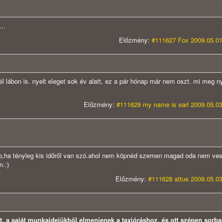
..
Előzmény:
#111627 Fox 2009.05.01
fél lábon is. nyelt eleget sok év alatt, ez a pár hónap már nem oszt. mi meg n
Előzmény:
#111629 my name is earl 2009.05.03
obb,ha tényleg kis időről van szó.ahol nem köpnéd szemen magad oda nem ves
n.:)
Előzmény:
#111628 attus 2009.05.03
ért, a saját munkaidejükből elmenjenek a taxióráshoz, és ott szépen sorba