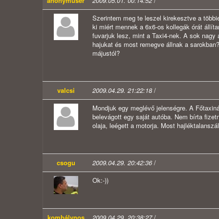
anonymuser
2009.05.01. 00:14:52
/
Szerintem meg te leszel kirekesztve a többie
ki miért mennek a 6x6-os kollegák órát állíta
fuvarjuk lesz, mint a Taxi4-nek. A sok nagy 
hajukat és most remegve állnak a sarokban? 
májustól?
valcsi
2009.04.29. 21:22:18
/
Mondjuk egy meglévő jelenségre. A Főtaxinál 
belevágott egy saját autóba. Nem bírta fizetni
olaja, leégett a motorja. Most hajléktalanszál
csogu
2009.04.29. 20:42:36
/
Ok:-))
kombálynos
2009.04.29. 20:38:27
/