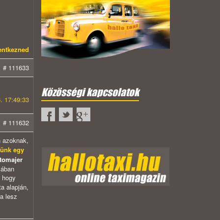
lentkezned
# 111633
Közösségi kapcsolatok
. 17:49:33
# 111632
en azoknak,
künk egy
 tomajer
gyában
, hogy
a alapján,
ra lesz