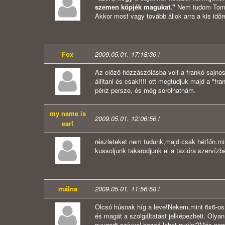
szemen köpjék magukat."
Nem tudom Tomaj
Akkor most vagy tovább állok arra a kis időre
Fox
2009.05.01. 17:18:36
/
Az elöző hózzászólásba volt a frankó sajnos.
állitani és csak!!!! ott megtudjuk majd a "fr
pénz persze, és még sorolhatnám.
my name is
2009.05.01. 12:06:56
/
earl
részleteket nem tudunk,majd csak hétfőn.miutá
kussoljunk takarodjunk el a taxióra szervízb
málna
2009.05.01. 11:56:58
/
Olcsó húsnak híg a leve!Nekem,mint 6x6-os
és magát a szolgáltatást jelképezheti. Oly
nyugodt szívvel hozzá lehet nyúlni?Más n