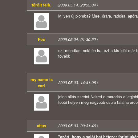
törölt felh.
2009.05.14. 20:53:34
/
Milyen új plomba? Mire, órára, rádióra, ajtóra.
Fox
2009.05.04. 01:30:52
/
ezt mondtam neki én is.. ezt a kis időt már 
tovább
my name is
2009.05.03. 14:41:08
/
earl
jelen állás szerint Neked a maradás a legj
többi helyen még nagyobb csula találna arco
attus
2009.05.03. 00:31:46
/
"azért, hogy a saját hat hétezer forintjuk