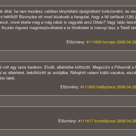
k által, ha nem kezdesz valóban tényfeltáró újságíróként funkcionálni, és ne
ni hétfőtől! Bizonyára ott most bizakodó a hangulat, hogy a fél tarifával (126) 
arcot, mivel etette meg a még náluk is nagyobb arcú Orbán? Vagy talán leüvöl
Azután rögvest meginterjúvolhatod a te főnöködet is mennyi lesz a Tele5 tari
Előzmény:
#111609 tomajer 2009.04.29
volt egy taxis barátom. Elvált, albérletbe költözött. Megszűnt a Főtaxinál a 
 az albérletet, beköltözött az autójába. Ráhajtott valami kiálló vacakra, elszál
lón lakik.
Előzmény:
#111603 hobbytaxis 2009.04.29
Előzmény:
#111617 kombálynos 2009.04.29