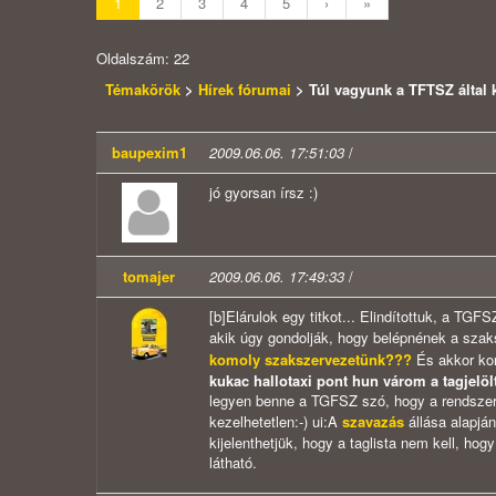
1
2
3
4
5
›
»
Oldalszám: 22
Témakörök
>
Hírek fórumai
> Túl vagyunk a TFTSZ által 
baupexim1
2009.06.06. 17:51:03
/
jó gyorsan írsz :)
tomajer
2009.06.06. 17:49:33
/
[b]Elárulok egy titkot... Elindítottuk, a TGF
akik úgy gondolják, hogy belépnének a szaks
komoly szakszervezetünk???
És akkor kon
kukac hallotaxi pont hun várom a tagjelölt
legyen benne a TGFSZ szó, hogy a rendszer 
kezelhetetlen:-) ui:A
szavazás
állása alapjá
kijelenthetjük, hogy a taglista nem kell, ho
látható.