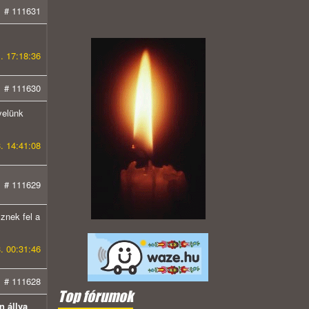
# 111631
. 17:18:36
# 111630
yelünk
. 14:41:08
# 111629
znek fel a
. 00:31:46
# 111628
Top fórumok
n állva