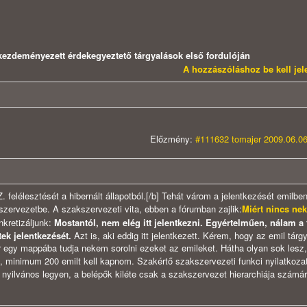
kezdeményezett érdekegyeztető tárgyalások első fordulóján
A hozzászóláshoz be kell je
Előzmény:
#111632 tomajer 2009.06.06
SZ. felélesztését a hibernált állapotból.[/b] Tehát várom a jelentkezését emilb
zervezetbe. A szakszervezeti vita, ebben a fórumban zajlik:
Miért nincs ne
kretizáljunk:
Mostantól, nem elég itt jelentkezni. Egyértelműen, nálam a
ek jelentkezését.
Azt is, aki eddig itt jelentkezett. Kérem, hogy az emil tár
egy mappába tudja nekem sorolni ezeket az emileket. Hátha olyan sok lesz
n, minimum 200 emilt kell kapnom. Szakértő szakszervezeti funkci nyilatkozat
gy nyilvános legyen, a belépők kiléte csak a szakszervezet hierarchiája számá