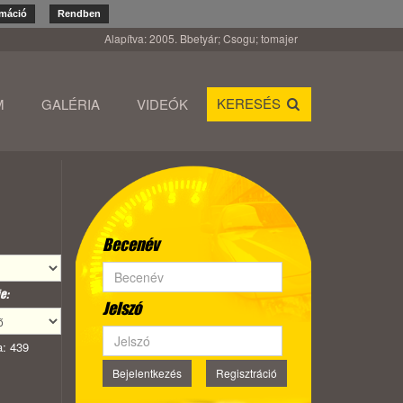
rmáció
Rendben
Alapítva: 2005. Bbetyár; Csogu; tomajer
KERESÉS
M
GALÉRIA
VIDEÓK
Becenév
e:
Jelszó
: 439
Bejelentkezés
Regisztráció