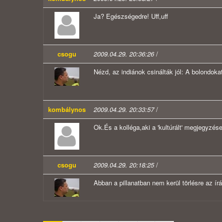
Ja? Egészségedre! Uff,uff
csogu
2009.04.29. 20:36:26
/
Nézd, az indiánok csinálták jól: A bolondokat t
kombálynos
2009.04.29. 20:33:57
/
Ok.És a kolléga,aki a 'kultúrált' megjegyzése
csogu
2009.04.29. 20:18:25
/
Abban a pillanatban nem kerül törlésre az ír