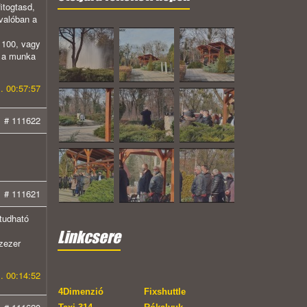
itogtasd,
valóban a
 100, vagy
j a munka
. 00:57:57
# 111622
# 111621
tudható
Linkcsere
zezer
. 00:14:52
4Dimenzió
Fixshuttle