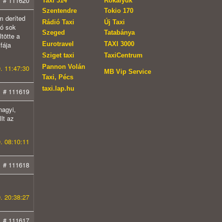
# 111620
Taxi 314
Rókalyuk
Szentendre
Tokio 170
m deríted
Rádió Taxi
Új Taxi
jó sok
Szeged
Tatabánya
tötte a
Eurotravel
TAXI 3000
fája
Sziget taxi
TaxiCentrum
Pannon Volán
. 11:47:30
MB Vip Service
Taxi, Pécs
taxi.lap.hu
# 111619
hagyi,
lt az
. 08:10:11
# 111618
. 20:38:27
# 111617