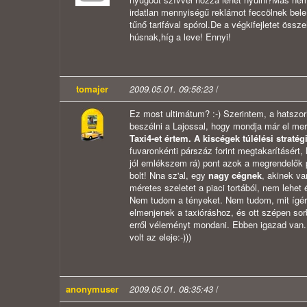
irdatlan mennyiségű reklámot feccölnek bel
tűnő tarifával spórol.De a végkifejletet ös
húsnak,híg a leve! Ennyi!
tomajer
2009.05.01. 09:56:23
/
Ez most ultimátum? :-) Szerintem, a hatszorh
beszélni a Lajossal, hogy mondja már el merr
Taxi4-et értem. A kiscégek túlélési stratég
fuvaronkénti párszáz forint megtakarításért,
jól emlékszem rá) pont azok a megrendelők 
bolt! Nna sz'al, egy
nagy cégnek
, akinek va
méretes szeletet a piaci tortából, nem lehet
Nem tudom a tényeket. Nem tudom, mit ígérne
elmenjenek a taxióráshoz, és ott szépen so
erről véleményt mondani. Ebben igazad van. E
volt az eleje:-)))
anonymuser
2009.05.01. 08:35:43
/