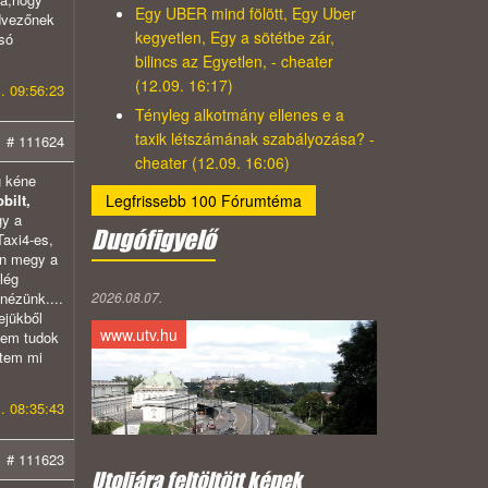
Egy UBER mind fölött, Egy Uber
edvezőnek
kegyetlen, Egy a sötétbe zár,
csó
bilincs az Egyetlen, - cheater
(12.09. 16:17)
. 09:56:23
Tényleg alkotmány ellenes e a
taxik létszámának szabályozása? -
# 111624
cheater (12.09. 16:06)
g kéne
Legfrissebb 100 Fórumtéma
bilt,
gy a
Dugófigyelő
Taxi4-es,
an megy a
lég
2026.08.07.
nézünk....
ejükből
www.utv.hu
nem tudok
ttem mi
. 08:35:43
# 111623
Utoljára feltöltött képek