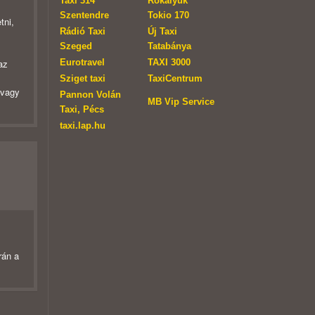
Taxi 314
Rókalyuk
Szentendre
Tokio 170
tni,
Rádió Taxi
Új Taxi
Szeged
Tatabánya
Eurotravel
TAXI 3000
az
Sziget taxi
TaxiCentrum
 vagy
Pannon Volán
MB Vip Service
Taxi, Pécs
taxi.lap.hu
rán a