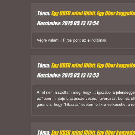
Téma:
Egy UBER mind fölött, Egy Uber kegyetlen,
Hozzáadva: 2015.05.13 13:54
Végre valami ! Piros pont az elindítónak!
Téma:
Egy UBER mind fölött, Egy Uber kegyetlen,
Hozzáadva: 2015.05.13 13:53
Arról nem isszóltam még, hogy itt igazából a jelenségge
az "uber mintájú utazásszervezés, fuvarozás, kórház st
garancia, hogy "hibázás" esetén törlik a vétkeseket a ren
Téma:
Egy UBER mind fölött, Egy Uber kegyetlen,