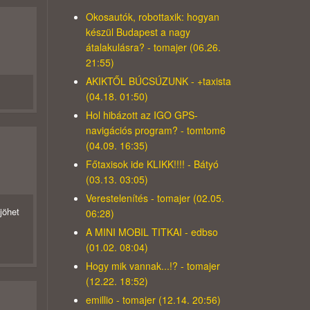
Okosautók, robottaxik: hogyan
készül Budapest a nagy
átalakulásra? - tomajer (06.26.
21:55)
AKIKTŐL BÚCSÚZUNK - +taxista
(04.18. 01:50)
Hol hibázott az IGO GPS-
navigációs program? - tomtom6
(04.09. 16:35)
Főtaxisok ide KLIKK!!!! - Bátyó
(03.13. 03:05)
Verestelenítés - tomajer (02.05.
jöhet
06:28)
A MINI MOBIL TITKAI - edbso
(01.02. 08:04)
Hogy mik vannak...!? - tomajer
(12.22. 18:52)
emillio - tomajer (12.14. 20:56)