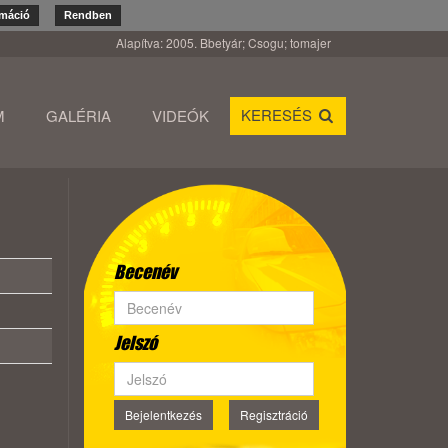
rmáció
Rendben
Alapítva: 2005. Bbetyár; Csogu; tomajer
KERESÉS
M
GALÉRIA
VIDEÓK
Becenév
Jelszó
Bejelentkezés
Regisztráció