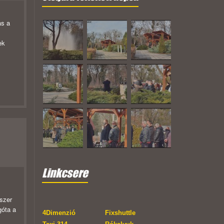
as a
ek
Linkcsere
tszer
góta a
4Dimenzió
Fixshuttle