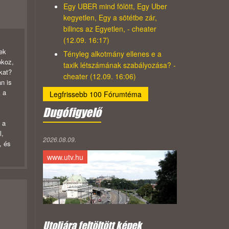
Egy UBER mind fölött, Egy Uber
kegyetlen, Egy a sötétbe zár,
bilincs az Egyetlen, - cheater
(12.09. 16:17)
ek
Tényleg alkotmány ellenes e a
okoz,
taxik létszámának szabályozása? -
okat?
cheater (12.09. 16:06)
n is
k a
Legfrissebb 100 Fórumtéma
Dugófigyelő
 a
l,
2026.08.09.
, és
www.utv.hu
Utoljára feltöltött képek