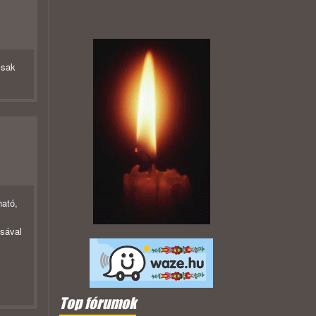
csak
ható,
ásával
Top fórumok