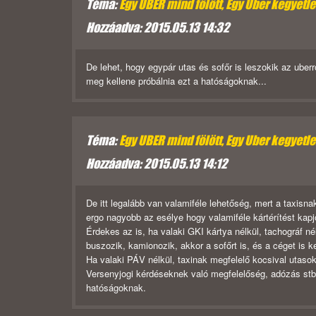
Téma:
Egy UBER mind fölött, Egy Uber kegyetlen,
Hozzáadva: 2015.05.13 14:32
De lehet, hogy egypár utas és sofőr is leszokik az uberr
meg kellene próbálnia ezt a hatóságoknak...
Téma:
Egy UBER mind fölött, Egy Uber kegyetlen,
Hozzáadva: 2015.05.13 14:12
De itt legalább van valamiféle lehetőség, mert a taxisn
ergo nagyobb az esélye hogy valamiféle kártérítést kapj
Érdekes az is, ha valaki GKI kártya nélkül, tachográf n
buszozik, kamionozik, akkor a sofőrt is, és a céget is 
Ha valaki PÁV nélkül, taxinak megfelelő kocsival utasok
Versenyjogi kérdéseknek való megfelelőség, adózás stb
hatóságoknak.