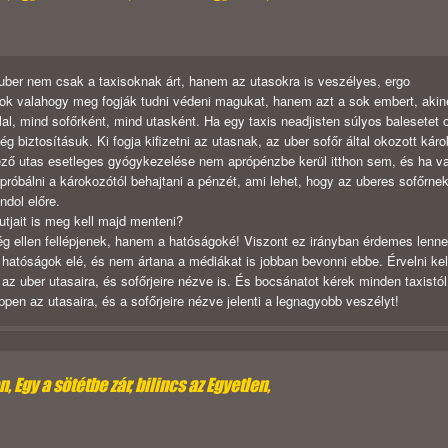
z uber nem csak a taxisoknak árt, hanem az utasokra is veszélyes, ergo
ok valahogy meg fogják tudni védeni magukat, hanem azt a sok embert, akin
lal, mind sofőrként, mind utasként. Ha egy taxis neadjisten súlyos balesetet 
ég biztosításuk. Ki fogja kifizetni az utasnak, az uber sofőr által okozott kár
ező utas esetleges gyógykezelése nem aprópénzbe kerül itthon sem, és ha va
a próbálni a károkozótól behajtani a pénzét, ami lehet, hogy az uberes sofőrne
ndol előre.
tjait is meg kell majd menteni?
ég ellen fellépjenek, hanem a hatóságoké! Viszont ez irányban érdemes lenne
a hatóságok elé, és nem ártana a médiákat is jobban bevonni ebbe. Érvelni kel
 uber utasaira, és sofőrjeire nézve is. És bocsánatot kérek minden taxistól
n az utasaira, és a sofőrjeire nézve jelenti a legnagyobb veszélyt!
 Egy a sötétbe zár, bilincs az Egyetlen,