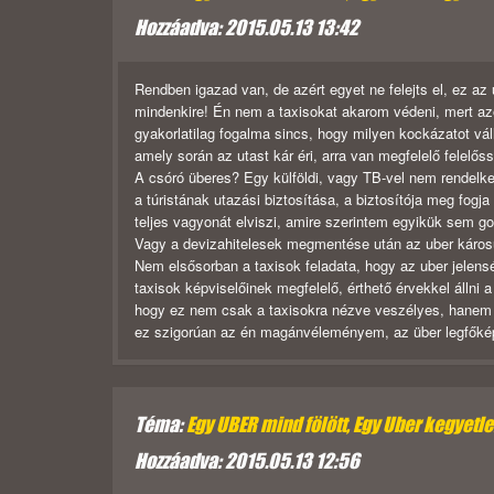
Hozzáadva: 2015.05.13 13:42
Rendben igazad van, de azért egyet ne felejts el, ez a
mindenkire! Én nem a taxisokat akarom védeni, mert az
gyakorlatilag fogalma sincs, hogy milyen kockázatot vál
amely során az utast kár éri, arra van megfelelő felelőss
A csóró überes? Egy külföldi, vagy TB-vel nem rendelk
a túristának utazási biztosítása, a biztosítója meg fogj
teljes vagyonát elviszi, amire szerintem egyikük sem go
Vagy a devizahitelesek megmentése után az uber károsu
Nem elsősorban a taxisok feladata, hogy az uber jelens
taxisok képviselőinek megfelelő, érthető érvekkel állni 
hogy ez nem csak a taxisokra nézve veszélyes, hanem az
ez szigorúan az én magánvéleményem, az über legfőképpe
Téma:
Egy UBER mind fölött, Egy Uber kegyetlen,
Hozzáadva: 2015.05.13 12:56