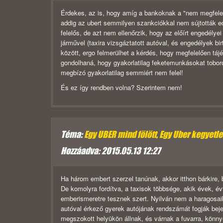
Érdekes, az is, hogy amíg a bankoknak a "nem megfelelő t
addig az ubert semmilyen szankciókkal nem sújtották edd
felelős, de azt nem ellenőrzik, hogy az előírt engedélyei
járművel (taxira vizsgáztatott autóval, és engedélyek bi
között, ergo felmerülhet a kérdés, hogy megfelelően tájék
gondolhaná, hogy gyakorlatilag feketemunkásokat toboroz
megbízó gyakorlatilag semmiért nem felel!
És ez így rendben volna? Szerintem nem!
Téma:
Egy UBER mind fölött, Egy Uber kegyetlen,
Hozzáadva: 2015.05.13 12:27
Ha három embert szerzel tanúnak, akkor itthon bárkire, b
De komolyra fordítva, a taxisok többsége, akik évek, é
emberismeretre tesznek szert. Nyilván nem a haragosaika
autóval érkező gyerek autójának rendszámát fogják bejel
megszokott helyükön állnak, és várnak a fuvarra, könn