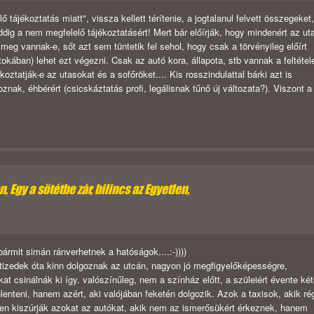
ájékoztatás miatt", vissza kellett térítenie, a jogtalanul felvett összegeket,
ig a nem megfelelő tájékoztatásért! Mert bár előírják, hogy mindenért az ut
 meg vannak-e, sőt azt sem tüntetik fel sehol, hogy csak a törvényileg előírt
rtokában) lehet ezt végezni. Csak az autó kora, állapota, stb vannak a feltétel
oztatják-e az utasokat és a sofőröket.... Kis rosszindulattal bárki azt is
nak, éhbérért (csicskáztatás profi, legálisnak tűnő új változata?). Viszont a
 Egy a sötétbe zár, bilincs az Egyetlen,
ármit simán ránverhetnek a hatóságok....:-))))
vtizedek óta kinn dolgoznak az utcán, nagyon jó megfigyelőképességre,
t csinálnák ki így. valószínűleg, nem a színház előtt, a szüleiért évente ké
enteni, hanem azért, aki valójában feketén dolgozik. Azok a taxisok, akik ré
yen kiszúrják azokat az autókat, akik nem az ismerősükért érkeznek, hanem