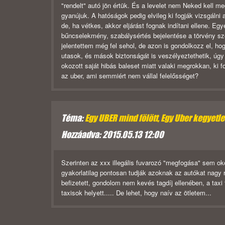
"rendelt" autó jön értük. És a levelet nem Neked kell me
gyanújuk. A hatóságok pedig elvileg ki fogják vizsgálni 
de, ha vétkes, akkor eljárást fognak indítani ellene. Eg
bűncselekmény, szabálysértés bejelentése a törvény szer
jelentettem még fel sehol, de azon is gondolkozz el, 
utasok, és mások biztonságát is veszélyeztethetik, úgy
okozott saját hibás baleset miatt valaki megrokkan, ki f
az uber, ami semmiért nem vállal felelősséget?
Téma:
Egy UBER mind fölött, Egy Uber kegyetlen,
Hozzáadva: 2015.05.13 12:00
Szerinten az xxx illegális fuvarozó "megfogása" sem 
gyakorlatilag pontosan tudják azoknak az autókat nagy 
befizetett, gondolom nem kevés tagdíj ellenében, a taxi
taxisok helyett..... De lehet, hogy naív az ötletem...