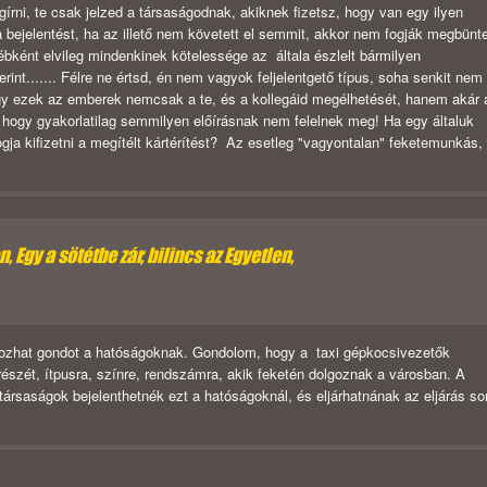
gírni, te csak jelzed a társaságodnak, akiknek fizetsz, hogy van egy ilyen
a bejelentést, ha az illető nem követett el semmit, akkor nem fogják megbünte
yébként elvileg mindenkinek kötelessége az általa észlelt bármilyen
int....... Félre ne értsd, én nem vagyok feljelentgető típus, soha senkit nem
hogy ezek az emberek nemcsak a te, és a kollegáid megélhetését, hanem akár 
 hogy gyakorlatilag semmilyen előírásnak nem felelnek meg! Ha egy általuk
ogja kifizetni a megítélt kártérítést? Az esetleg "vagyontalan" feketemunkás,
 Egy a sötétbe zár, bilincs az Egyetlen,
okozhat gondot a hatóságoknak. Gondolom, hogy a taxi gépkocsivezetők
részét, ítpusra, színre, rendszámra, akik feketén dolgoznak a városban. A
 társaságok bejelenthetnék ezt a hatóságoknál, és eljárhatnának az eljárás so