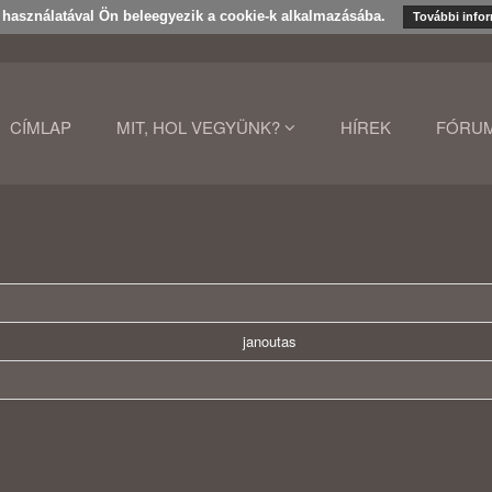
k használatával Ön beleegyezik a cookie-k alkalmazásába.
További info
CÍMLAP
MIT, HOL VEGYÜNK?
HÍREK
FÓRU
janoutas