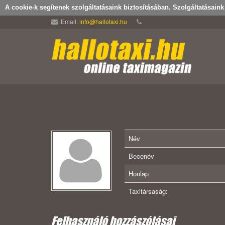
A cookie-k segítenek szolgáltatásaink biztosításában. Szolgáltatásain
Email:
info@hallotaxi.hu
Név
Becenév
Honlap
Taxitársaság:
Felhasználó hozzászólásai