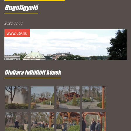
Dugófigyelő
2026.08.06.
www.utv.hu
Utoljára feltöltött képek