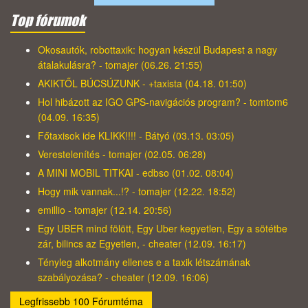
Top fórumok
Okosautók, robottaxik: hogyan készül Budapest a nagy
átalakulásra? - tomajer (06.26. 21:55)
AKIKTŐL BÚCSÚZUNK - +taxista (04.18. 01:50)
Hol hibázott az IGO GPS-navigációs program? - tomtom6
(04.09. 16:35)
Főtaxisok ide KLIKK!!!! - Bátyó (03.13. 03:05)
Verestelenítés - tomajer (02.05. 06:28)
A MINI MOBIL TITKAI - edbso (01.02. 08:04)
Hogy mik vannak...!? - tomajer (12.22. 18:52)
emillio - tomajer (12.14. 20:56)
Egy UBER mind fölött, Egy Uber kegyetlen, Egy a sötétbe
zár, bilincs az Egyetlen, - cheater (12.09. 16:17)
Tényleg alkotmány ellenes e a taxik létszámának
szabályozása? - cheater (12.09. 16:06)
Legfrissebb 100 Fórumtéma