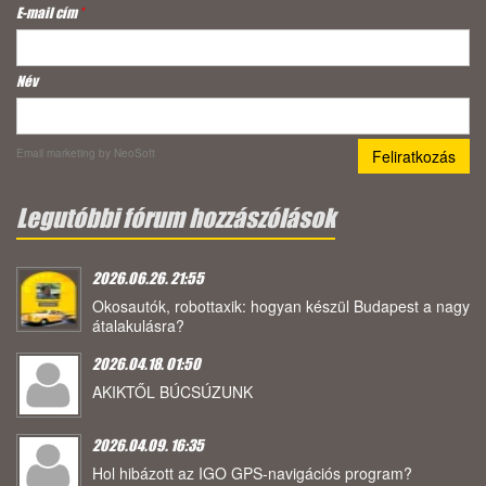
E-mail cím
*
Név
Email marketing
by NeoSoft
Legutóbbi fórum hozzászólások
2026.06.26. 21:55
Okosautók, robottaxik: hogyan készül Budapest a nagy
átalakulásra?
2026.04.18. 01:50
AKIKTŐL BÚCSÚZUNK
2026.04.09. 16:35
Hol hibázott az IGO GPS-navigációs program?