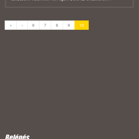
«
‹
6
7
8
9
10
Belépés