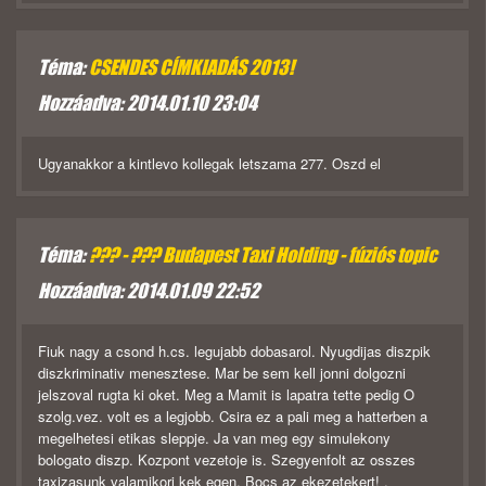
Téma:
CSENDES CÍMKIADÁS 2013!
Hozzáadva: 2014.01.10 23:04
Ugyanakkor a kintlevo kollegak letszama 277. Oszd el
Téma:
??? - ??? Budapest Taxi Holding - fúziós topic
Hozzáadva: 2014.01.09 22:52
Fiuk nagy a csond h.cs. legujabb dobasarol. Nyugdijas diszpik
diszkriminativ menesztese. Mar be sem kell jonni dolgozni
jelszoval rugta ki oket. Meg a Mamit is lapatra tette pedig O
szolg.vez. volt es a legjobb. Csira ez a pali meg a hatterben a
megelhetesi etikas sleppje. Ja van meg egy simulekony
bologato diszp. Kozpont vezetoje is. Szegyenfolt az osszes
taxizasunk valamikori kek egen. Bocs az ekezetekert! .