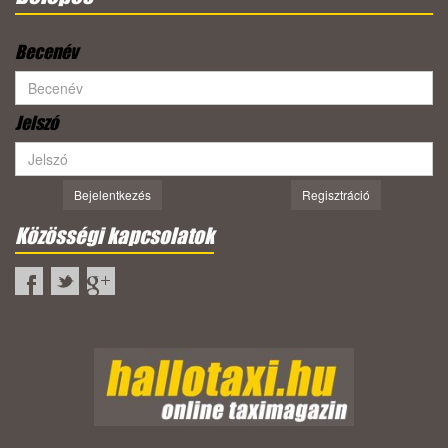
Becenév
Jelszó
Bejelentkezés
Regisztráció
Közösségi kapcsolatok