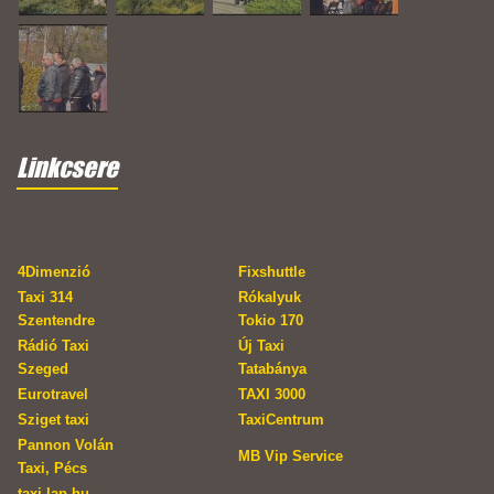
Linkcsere
4Dimenzió
Fixshuttle
Taxi 314
Rókalyuk
Szentendre
Tokio 170
Rádió Taxi
Új Taxi
Szeged
Tatabánya
Eurotravel
TAXI 3000
Sziget taxi
TaxiCentrum
Pannon Volán
MB Vip Service
Taxi, Pécs
taxi.lap.hu