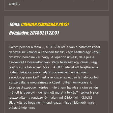
alapján.
Téma:
CSENDES CÍMKIADÁS 2013!
Hozzáadva: 2014.01.11 23:31
Három perccel a tábla..., a GPS jel ott is van a határhoz közel
de taxisunk valahol a közelben tutizik, vagy esetleg egy közeli
droszton beülösre vàr. Vagy. A léparton urh-zik, de a jele a
frekventàlt Roosevelten van. Vagy felelvesz egy cimet, vagy
ráközvetít a tab egyet. Más... A GPS jeledet ott felejtheted a
blahán, kikapcsolva a helyhozzáférésben, ehhez még
segédprogi sem kell' mert a rendszer az uccsó látható pontot
konzerválja te meg elmész a közeli tutiba nyomkorászni.
Esetleg diszpécseri kérdés - miért nem haladsz a címre? -én
már ott is vagyok! - de nem ott mutat a térkép? - akkor biztos
leszakadtam a rendszerről, nálam min98den jól működik!
Bizonyíts be hogy nem mond igazat, hiszen időmèrő nincs,
etikàstérkép nincs!