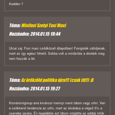
Kedden 7
Téma:
Mixifoxi Szotyi Taxi Maxi
Hozzáadva: 2014.01.15 19:44
Utcai zaj: Foxi maxi csődközeli állapotban! Foxigórék cáfoljanak,
mert ez így egész hihető. Sokba volt a minősítés a droidok meg
nem hozzák a lét.
Téma:
Az örökzöld politika újra!!! (csak itt!!) :D
Hozzáadva: 2014.01.15 19:27
Komàromigroup arra kiváncsi mennyi ment tabon vagy urhn. Van
e csökkenő tendencia az urhn, mert az elvárása a végső 5% a
csendes javára. Én legalábbis ezt látom mögötte az eddigi infók