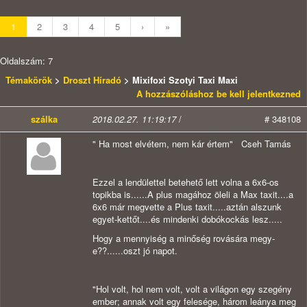
1
2
3
4
5
›
»
Oldalszám: 7
Témakörök
>
Droszt Híradó
> Mixifoxi Szotyi Taxi Maxi
A hozzászóláshoz be kell jelentkezned
szálka
2018.02.27. 11:19:17
/
# 348108
" Ha most elvétem, nem kár értem" Cseh Tamás
Ezzel a lendülettel betehető lett volna a 6x6-os
topikba is......A plus magához öleli a Max taxit....a
6x6 már megvette a Plus taxit.....aztán alszunk
egyet-kettőt....és mindenki dobókockás lesz.....
Hogy a mennyiség a minőség rovására megy-
e??......oszt jó napot.
"Hol volt, hol nem volt, volt a világon egy szegény
ember; annak volt egy felesége, három leánya meg