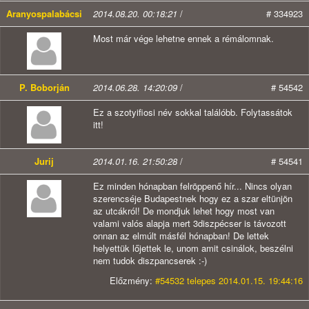
Aranyospalabácsi
2014.08.20. 00:18:21
/
# 334923
Most már vége lehetne ennek a rémálomnak.
P. Boborján
2014.06.28. 14:20:09
/
# 54542
Ez a szotyifiosi név sokkal találóbb. Folytassátok
itt!
Jurij
2014.01.16. 21:50:28
/
# 54541
Ez minden hónapban felröppenő hír... Nincs olyan
szerencséje Budapestnek hogy ez a szar eltünjön
az utcákról! De mondjuk lehet hogy most van
valami valós alapja mert 3diszpécser is távozott
onnan az elmúlt másfél hónapban! De lettek
helyettük lőjettek le, unom amit csinálok, beszélni
nem tudok diszpancserek :-)
Előzmény:
#54532 telepes 2014.01.15. 19:44:16