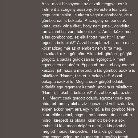
Azok most bizonyosan az aszalt meggyet eszik.
Felment a szegény asszony, kereste a leányait,
hogy nem találta, le akarta vágni a gömböcöt, de a
gömböc ezt is bekapta. A szegény ember csak
várta, csak várta őket, hogy nem jöttek, gondolta,
tán valami baj van, felment ez is. Amint közel ment
a kis gömböchöz, ez elkiáltotta magát: "Hamm,
téged is bekaplak!" Azzal bekapta ezt is, de a rossz
kócmadzag már az öt embert nem bírta meg,
leszakadt a kis gömböc. Elkezdett görögni, görgött-
görgött, a padlás grádicsán is legörgött, kiment
egyenesen az utcára. Éppen ott ment el egy csomó
kaszás, jött haza a mezőről, a kis gömböc azokra is
rákiáltott: "Hamm, titeket is bekaplak!" Azzal
bekapta ezeket is. Megint csak görgött odább;
előtalált egy regement katonát, azokra is rákiáltott:
"Hamm, titeket is bekaplak!" Azzal bekapta ezeket
is. Megint csak görgött odább, egyszer csak egy
hídra ért, amely alól a víz egészen ki volt száradva,
éppen akkor ment arra egy hintó, a kis gömböc félre
akart előle ugrani, hogy el ne tapossa, de leesett a
hídról, kirepedt az oldala, kiömlött belőle a sok
ember, ki-ki a maga dolgára ment, a kis gömböc
meg ott maradt kirepedve. Ha a kis gömböc ki
nem repedt volna, az én mesém is tovább tartott