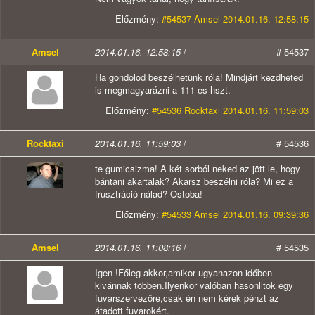
Előzmény:
#54537 Amsel 2014.01.16. 12:58:15
Amsel
2014.01.16. 12:58:15
/
# 54537
Ha gondolod beszélhetünk róla! Mindjárt kezdheted
is megmagyarázni a 111-es hszt.
Előzmény:
#54536 Rocktaxi 2014.01.16. 11:59:03
Rocktaxi
2014.01.16. 11:59:03
/
# 54536
te gumicsizma! A két sorból neked az jött le, hogy
bántani akartalak? Akarsz beszélni róla? Mi ez a
frusztráció nálad? Ostoba!
Előzmény:
#54533 Amsel 2014.01.16. 09:39:36
Amsel
2014.01.16. 11:08:16
/
# 54535
Igen !Főleg akkor,amikor ugyanazon időben
kivánnak többen.Ilyenkor valóban hasonlitok egy
fuvarszervezőre,csak én nem kérek pénzt az
átadott fuvarokért.