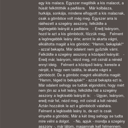
egy kis malaca. Egyszer megölték a kis malacot, a
húsát felkötötték a padlásra. Már kolbásza,
hurkája, sonkája, mindene elfogyott a kis malacnak,
csak a gömböce volt még meg. Egyszer arra is
ráéhezett a szegény asszony, felküldte a
legöregebb leányát a padlásra: - Eredj leányom,
hozd le azt a kis gömböcöt, főzzük meg. Felment
a legöregebbik leány érte; amint le akarta vágni,
elkiáltotta magát a kis gömböc: "Hamm, bekaplak!"
- azzal bekapta. Már odalent nem győzték várni.
Felküldte a szegény asszony a középső leányát: -
Eredj már, leányom, nézd meg, mit csinál a nénéd
ennyi ideig. Felment a középső leány, kereste a
nénjét, s hogy nem találta, le akarta vágni a
gömböcöt. De a gömböc megint elkiáltotta magát:
"Hamm, téged is bekaplak!" - azzal bekapta ezt is.
Már odalent sehogy se tudták elgondolni, hogy mért
nem jön az a két leány, felküldte hát a szegény
asszony a legkisebb leányát is: - Ugyan, leányom,
eredj már fel, nézd meg, mit csinál a két nénéd.
Aztán hozzátok le azt a gömböcöt valahára.
Felment a legkisebb leány is, de ezt is csak
elnyelte a gömböc. Már a két öreg sehogy se tudta
mire vélni a dolgot. - No, apjuk - mondja a szegény
asszony -, már látom, magamnak kell felmennem.