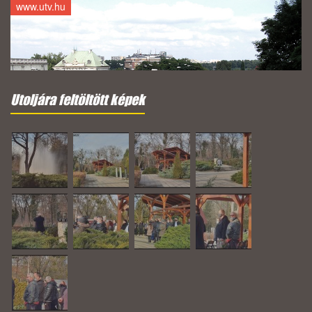
www.utv.hu
Utoljára feltöltött képek