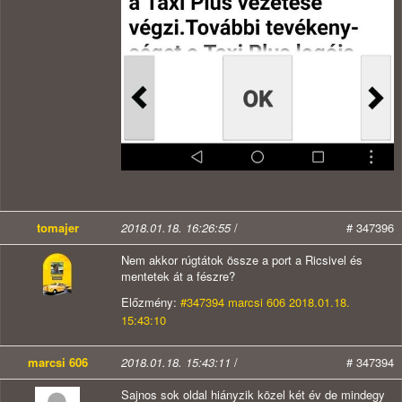
tomajer
2018.01.18. 16:26:55
/
# 347396
Nem akkor rúgtátok össze a port a Ricsivel és
mentetek át a fészre?
Előzmény:
#347394 marcsi 606 2018.01.18.
15:43:10
marcsi 606
2018.01.18. 15:43:11
/
# 347394
Sajnos sok oldal hiányzik közel két év de mindegy