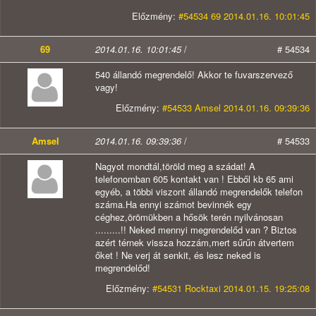
Előzmény:
#54534 69 2014.01.16. 10:01:45
69
2014.01.16. 10:01:45
/
# 54534
540 állandó megrendelő! Akkor te fuvarszervező
vagy!
Előzmény:
#54533 Amsel 2014.01.16. 09:39:36
Amsel
2014.01.16. 09:39:36
/
# 54533
Nagyot mondtál,töröld meg a szádat! A
telefonomban 605 kontakt van ! Ebből kb 65 ami
egyéb, a többi viszont állandó megrendelők telefon
száma.Ha ennyi számot bevinnék egy
céghez,örömükben a hősök terén nyilvánosan
.........!! Neked mennyi megrendelőd van ? Biztos
azért térnek vissza hozzám,mert sűrűn átvertem
őket ! Ne verj át senkit, és lesz neked is
megrendelőd!
Előzmény:
#54531 Rocktaxi 2014.01.15. 19:25:08