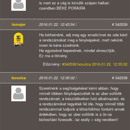
is mert ez a cég is kimúlik szépen halkan
csendben.BÉKE PORAIRA
tomajer
2016.01.22. 12:43:54
/
# 342539
Ha kérhetnénk, adj meg egy emailcímet és oda kérd
a rendszámokat meg a fényképeket, mert nekünk
innen le kéne szednünk.
Ha egyesével beperelnek, mindet elveszítjük.
Ez ma a törvény.
Előzmény:
#342538 boxutca 2016.01.22. 12:35:02
boxutca
2016.01.22. 12:35:02
/
# 342538
Szeretnénk a segítségeteket kérni abban, hogy
minnél többen fényképezzétek le az uber sofőrök
rendszámait, a készülékeiken futó alkalmazást, és
a rendszámokat tegyétek fel ide, hogy minnél több
rendszámmal tudjunk a bitosítókhoz fordulni annak
érdekében, hogy az uber sofőrök is a 3x-os
biztosítást fizessék. /az esély = ség nevében!/