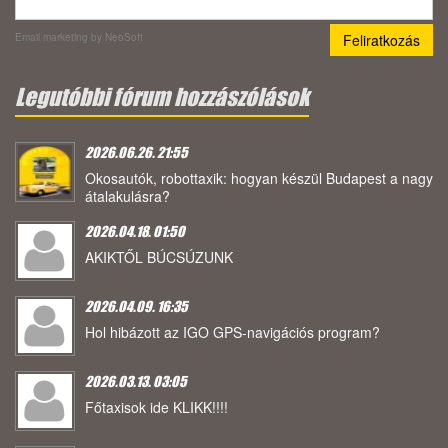
Email marketing
by NeoSoft
Legutóbbi fórum hozzászólások
2026.06.26. 21:55
Okosautók, robottaxik: hogyan készül Budapest a nagy
átalakulásra?
2026.04.18. 01:50
AKIKTŐL BÚCSÚZUNK
2026.04.09. 16:35
Hol hibázott az IGO GPS-navigációs program?
2026.03.13. 03:05
Főtaxisok ide KLIKK!!!!