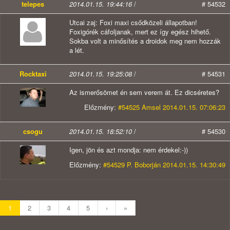
telepes
2014.01.15. 19:44:16
/
# 54532
Utcai zaj: Foxi maxi csődközeli állapotban!
Foxigórék cáfoljanak, mert ez így egész hihető.
Sokba volt a minősítés a droidok meg nem hozzák
a lét.
Rocktaxi
2014.01.15. 19:25:08
/
# 54531
Az ismerősömet én sem verem át. Ez dicséretes?
Előzmény:
#54525 Amsel 2014.01.15. 07:06:23
csogu
2014.01.15. 18:52:10
/
# 54530
Igen, jön és azt mondja: nem érdekel:-))
Előzmény:
#54529 P. Boborján 2014.01.15. 14:30:49
1
2
3
4
5
›
»