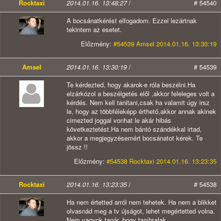
Rocktaxi
2014.01.16. 13:48:27
/
# 54540
A bocsánatkérést elfogadom. Ezzel lezártnak
tekintem az esetet.
Előzmény:
#54539 Amsel 2014.01.16. 13:30:19
Amsel
2014.01.16. 13:30:19
/
# 54539
Te kérdezted, hogy akarok-e róla beszélni.Ha
elzárkózol a beszélgetés elől ,akkor feleleges volt a
kérdés. Nem kell tanitani,csak ha valamit úgy irsz
le, hogy az többféleképp érthető,akkor annak akinek
cimezted joggal vonhat le akár hibás
következtetést.Ha nem bántó szándékkal irtad,
akkor a megjegyzésemért bocsánatot kérek. Te
jössz !!
Előzmény:
#54538 Rocktaxi 2014.01.16. 13:23:35
Rocktaxi
2014.01.16. 13:23:35
/
# 54538
Ha nem értetted arról nem tehetek. Ha nem a blikket
olvasnád meg a tv újságot, lehet megértetted volna.
Nem vagyok tanár, hogy tanítsalak.