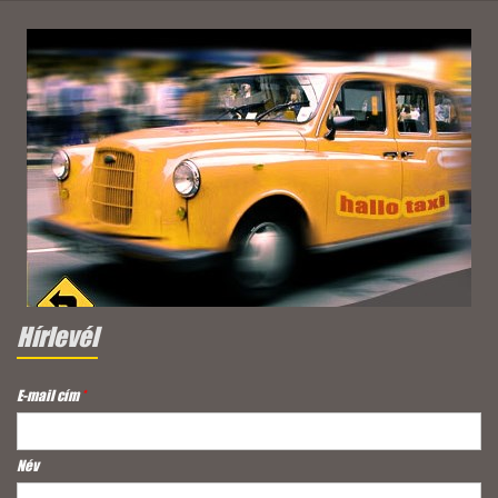
Hírlevél
E-mail cím
*
Név