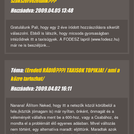
szakszervezetünk???
Hozzáadva: 2009.04.05 13:48
Gratulálunk Pali, hogy egy 2 éve íródott hozzászólásra sikerült
válaszolni. Ebből is látszik, hogy micsoda gyorsaságban
intéződnek itt a taxisügyek. A FODESZ lapról (www.fodesz.hu)
már ne is beszéljünk...
Téma:
(Eredeti RÁDIÓ???) TAXISOK TOPIKJA! / ami a
közre tartozhat/
Hozzáadva: 2009.04.02 16:11
Nanana! Állítom Neked, hogy itt a netezők közül körülbelül a
fele,(köztük jómagam is) már nyíltan, önként, önmagát és a
véleményét vállallva ment be a 600-hoz, vagy a Csabához, és
mondta el a problémáit élő egyenes adásban. Mivel változás
nem történt, egy alternatíva maradt: eljöttünk. Maradtak azok