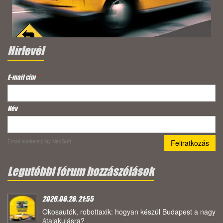
Hírlevél
E-mail cím
*
Név
Email marketing
by NeoSoft
Legutóbbi fórum hozzászólások
2026.06.26. 21:55
Okosautók, robottaxik: hogyan készül Budapest a nagy
átalakulásra?