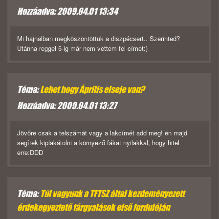
Hozzáadva: 2009.04.01 13:34
Mi hajnalban megköszöntöttük a diszpécsert.. Szerinted?
Utánna reggel 5-ig már nem vettem fel címet:)
Téma:
Lehet hogy Április elseje van?
Hozzáadva: 2009.04.01 13:27
Jövőre csak a telszámát vagy a lakcímét add meg! én majd
segítek kiplakátolni a környező fákat nyilakkal, hogy hitel
erre:DDD
Téma:
Túl vagyunk a TFTSZ által kezdeményezett
érdekegyeztető tárgyalások első fordulóján