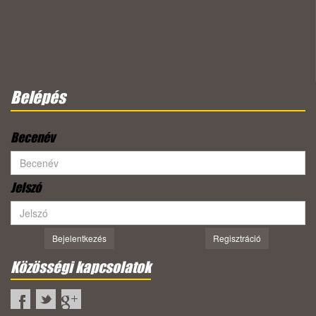
Belépés
Becenév
Jelszó
Bejelentkezés
Regisztráció
Közösségi kapcsolatok