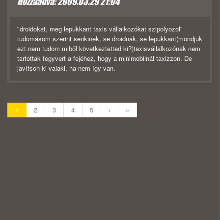
Hozzáadva: 2009.03.29 21:04
"droidokat, meg lepukkant taxis vállalkozókat szipolyozol"
tudomásom szerint senkinek, se droidnak, se lepukkant(mondjuk
ezt nem tudom miből következtetted ki?)taxisvállalkozónak nem
tartottak fegyvert a fejéhez, hogy a minimobilnál taxizzon. De
javítson ki valaki, ha nem így van.
1
2
3
4
5
›
»