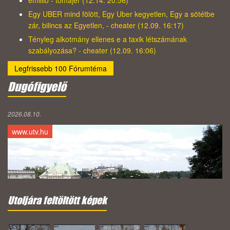
emillio - tomajer (12.14. 20:56)
Egy UBER mind fölött, Egy Uber kegyetlen, Egy a sötétbe
zár, bilincs az Egyetlen, - cheater (12.09. 16:17)
Tényleg alkotmány ellenes e a taxik létszámának
szabályozása? - cheater (12.09. 16:06)
Legfrissebb 100 Fórumtéma
Dugófigyelő
2026.08.10.
www.utv.hu
Utoljára feltöltött képek