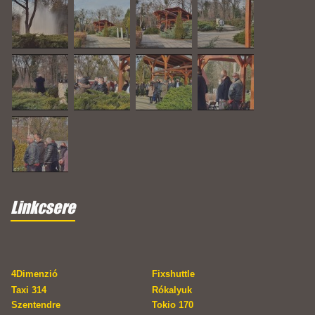
Linkcsere
4Dimenzió
Fixshuttle
Taxi 314
Rókalyuk
Szentendre
Tokio 170