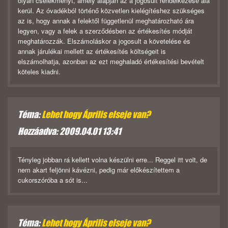
olyan cselekményt, amely alapján az a jogosult rendelkezése alá
kerül. Az óvadékból történő közvetlen kielégítéshez szükséges
az is, hogy annak a felektől függetlenül meghatározható ára
legyen, vagy a felek a szerződésben az értékesítés módját
meghatározzák. Elszámoláskor a jogosult a követelése és
annak járulékai mellett az értékesítés költségeit is
elszámolhatja, azonban az ezt meghaladó értékesítési bevételt
köteles kiadni.
Téma:
Lehet hogy Április elseje van?
Hozzáadva: 2009.04.01 13:41
Tényleg jobban rá kellett volna készülni erre... Reggel itt volt, de
nem akart feljönni kávézni, pedig már előkészítettem a
cukorszóróba a sót is...
Téma:
Lehet hogy Április elseje van?