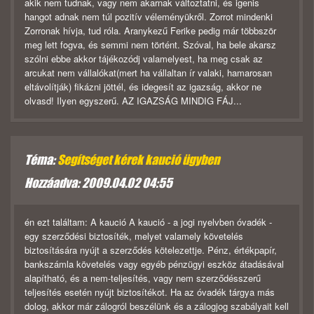
akik nem tudnak, vagy nem akarnak változtatni, és igenis
hangot adnak nem túl pozitív véleményükről. Zorrot mindenki
Zorronak hívja, tud róla. Aranykezű Ferike pedig már többször
meg lett fogva, és semmi nem történt. Szóval, ha bele akarsz
szólni ebbe akkor tájékozódj valamelyest, ha meg csak az
arcukat nem vállalókat(mert ha vállaltan ír valaki, hamarosan
eltávolítják) fikázni jöttél, és idegesít az igazság, akkor ne
olvasd! Ilyen egyszerű.
AZ IGAZSÁG MINDIG FÁJ...
Téma:
Segítséget kérek kaució ügyben
Hozzáadva: 2009.04.02 04:55
én ezt találtam: A kaució A kaució - a jogi nyelvben óvadék -
egy szerződési biztosíték, melyet valamely követelés
biztosítására nyújt a szerződés kötelezettje. Pénz, értékpapír,
bankszámla követelés vagy egyéb pénzügyi eszköz átadásával
alapítható, és a nem-teljesítés, vagy nem szerződésszerű
teljesítés esetén nyújt biztosítékot. Ha az óvadék tárgya más
dolog, akkor már zálogról beszélünk és a zálogjog szabályait kell