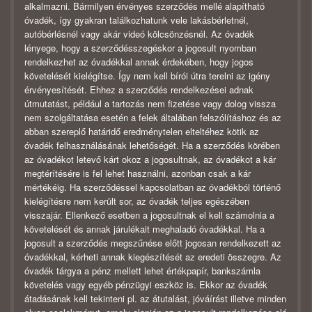
alkalmazni. Bármilyen érvényes szerződés mellé alapítható
óvadék, így gyakran találkozhatunk vele lakásbérletnél,
autóbérlésnél vagy akár videó kölcsönzésnél. Az óvadék
lényege, hogy a szerződésszegéskor a jogosult nyomban
rendelkezhet az óvadékkal annak érdekében, hogy jogos
követelését kielégítse. Így nem kell bírói útra terelni az igény
érvényesítését. Ehhez a szerződés rendelkezései adnak
útmutatást, például a tartozás nem fizetése vagy dolog vissza
nem szolgáltatása esetén a felek általában felszólításhoz és az
abban szereplő határidő eredménytelen elteltéhez kötik az
óvadék felhasználásának lehetőségét. Ha a szerződés körében
az óvadékot letevő kárt okoz a jogosultnak, az óvadékot a kár
megtérítésére is fel lehet használni, azonban csak a kár
mértékéig. Ha szerződéssel kapcsolatban az óvadékból történő
kielégítésre nem került sor, az óvadék teljes egészében
visszajár. Ellenkező esetben a jogosultnak el kell számolnia a
követelését és annak járulékait meghaladó óvadékkal. Ha a
jogosult a szerződés megszűnése előtt jogosan rendelkezett az
óvadékkal, kérheti annak kiegészítését az eredeti összegre. Az
óvadék tárgya a pénz mellett lehet értékpapír, bankszámla
követelés vagy egyéb pénzügyi eszköz is. Ekkor az óvadék
átadásának kell tekinteni pl. az átutalást, jóváírást illetve minden