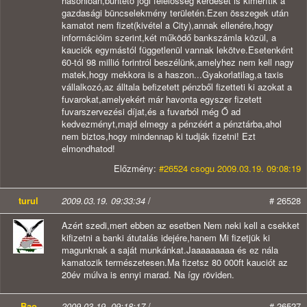
hasonlóan,büntető jogi felelősség kérdését is kimerítik a
gazdasági büncselekmény területén.Ezen összegek után
kamatot nem fizet(kivétel a City),annak ellenére,hogy
információim szerint,két működő bankszámla közül, a
kauciók egymástól függetlenül vannak lekötve.Esetenként
60-tól 98 millió forintról beszélünk,amelyhez nem kell nagy
matek,hogy mekkora is a haszon...Gyakorlatilag,a taxis
vállalkozó,az álltala befizetett pénzből fizetteti ki azokat a
fuvarokat,amelyekért már havonta egyszer fizetett
fuvarszervezési díjat,és a fuvarból még Ő ad
kedvezményt,majd elmegy a pénzéért a pénztárba,ahol
nem biztos,hogy mindennap ki tudják fizetni! Ezt
elmondhatod!
Előzmény:
#26524 csogu 2009.03.19. 09:08:19
turul
2009.03.19. 09:33:34
/
# 26528
Azért szedi,mert ebben az esetben Nem neki kell a csekket
kifizetni a banki átutalás idejére,hanem Mi fizetjük ki
magunknak a saját munkánkat.Jaaaaaaaaa és ez nála
kamatozik természetesen.Ma fizetsz 80 000ft kauciót az
20év múlva is ennyi marad. Na így röviden.
Bao
2009.03.19. 09:18:17
/
# 26527