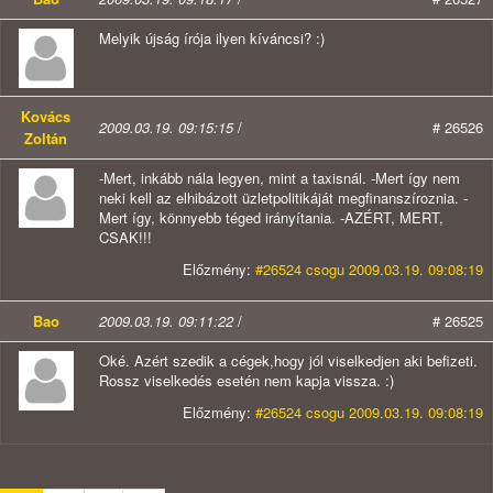
Melyik újság írója ilyen kíváncsi? :)
Kovács
2009.03.19. 09:15:15
/
# 26526
Zoltán
-Mert, inkább nála legyen, mint a taxisnál. -Mert így nem
neki kell az elhibázott üzletpolitikáját megfinanszíroznia. -
Mert így, könnyebb téged irányítania. -AZÉRT, MERT,
CSAK!!!
Előzmény:
#26524 csogu 2009.03.19. 09:08:19
Bao
2009.03.19. 09:11:22
/
# 26525
Oké. Azért szedik a cégek,hogy jól viselkedjen aki befizeti.
Rossz viselkedés esetén nem kapja vissza. :)
Előzmény:
#26524 csogu 2009.03.19. 09:08:19