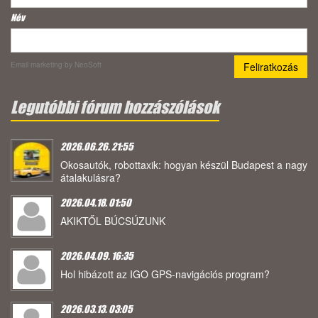
Név
Email marketing
by NeoSoft
Legutóbbi fórum hozzászólások
2026.06.26. 21:55
Okosautók, robottaxik: hogyan készül Budapest a nagy
átalakulásra?
2026.04.18. 01:50
AKIKTŐL BÚCSÚZUNK
2026.04.09. 16:35
Hol hibázott az IGO GPS-navigációs program?
2026.03.13. 03:05