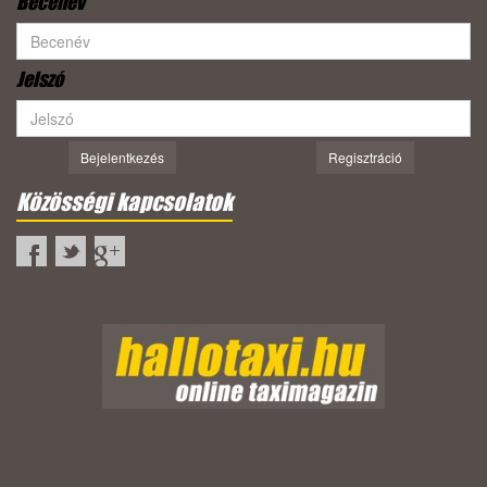
Becenév
Jelszó
Bejelentkezés
Regisztráció
Közösségi kapcsolatok