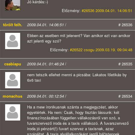
Jó kérdés:-)
Előzmény:
#26536 2009.04.01. 14:06:51
törölt felh.
2009.04.01. 14:06:51
/
# 26536
Ebben az esetben mit jelenent? Van amikor ezt van amikor
azt jelenti egy szó?
Előzmény:
#26522 csogu 2009.03.19. 09:04:48
csabiapu
2009.04.01. 01:46:24
/
# 26535
nem tetszik ellehet menni a picsába: Lakatos főetikás by
6x6 taxi
monachus
2009.04.01. 00:12:54
/
# 26534
Ha a mew íronikusnak szánta a megjegyzést, akkor
egyetértek. Ha nem: Csak, hogy tisztán lássunk: két
finanszírozásában független vállakozásról van szó, a
fuvarszervező iroda és a taxis vállakozó. A fuvarszervező
iroda jó pénzért(!) fuvart szervez a taxisnak, azaz
szolgáltat. A taxis alvállalkozóként (erről hál'istennek