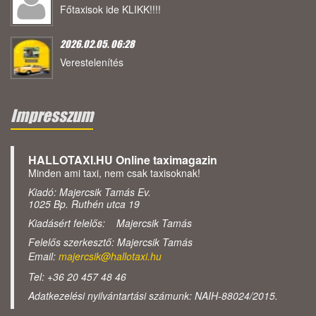
Főtaxisok ide KLIKK!!!!
2026.02.05. 06:28
Verestelenítés
Impresszum
HALLOTAXI.HU Online taximagazin
Minden ami taxi, nem csak taxisoknak!
Kiadó: Majercsik Tamás Ev.
1025 Bp. Ruthén utca 19
Kiadásért felelős: Majercsik Tamás
Felelős szerkesztő: Majercsik Tamás
Email:
majercsik@hallotaxi.hu
Tel: +36 20 457 48 46
Adatkezelési nyilvántartási számunk: NAIH-88024/2015.