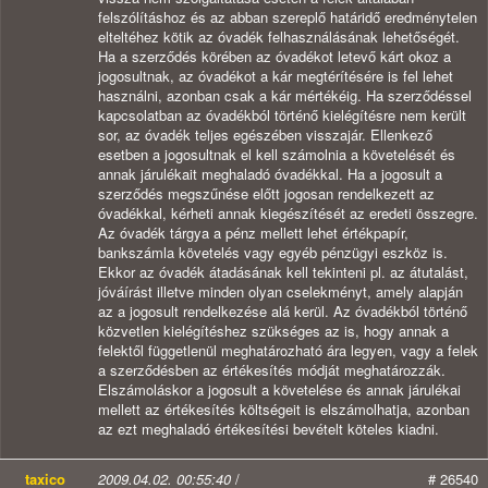
felszólításhoz és az abban szereplő határidő eredménytelen
elteltéhez kötik az óvadék felhasználásának lehetőségét.
Ha a szerződés körében az óvadékot letevő kárt okoz a
jogosultnak, az óvadékot a kár megtérítésére is fel lehet
használni, azonban csak a kár mértékéig. Ha szerződéssel
kapcsolatban az óvadékból történő kielégítésre nem került
sor, az óvadék teljes egészében visszajár. Ellenkező
esetben a jogosultnak el kell számolnia a követelését és
annak járulékait meghaladó óvadékkal. Ha a jogosult a
szerződés megszűnése előtt jogosan rendelkezett az
óvadékkal, kérheti annak kiegészítését az eredeti összegre.
Az óvadék tárgya a pénz mellett lehet értékpapír,
bankszámla követelés vagy egyéb pénzügyi eszköz is.
Ekkor az óvadék átadásának kell tekinteni pl. az átutalást,
jóváírást illetve minden olyan cselekményt, amely alapján
az a jogosult rendelkezése alá kerül. Az óvadékból történő
közvetlen kielégítéshez szükséges az is, hogy annak a
felektől függetlenül meghatározható ára legyen, vagy a felek
a szerződésben az értékesítés módját meghatározzák.
Elszámoláskor a jogosult a követelése és annak járulékai
mellett az értékesítés költségeit is elszámolhatja, azonban
az ezt meghaladó értékesítési bevételt köteles kiadni.
taxico
2009.04.02. 00:55:40
/
# 26540