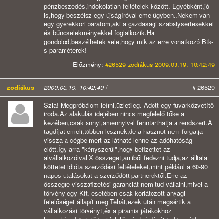
pénzbeszedés,indokolatlan feltételek között. Egyébként,jó
is,hogy beszélsz egy újságíróval eme ügyben..Nekem van
egy gyerekkori barátom,aki a gazdasági szabálysértésekkel
és bűncselekményekkel foglalkozik.Ha
gondolod,beszélhetek vele,hogy mik az erre vonatkozó Btk-
s paraméterek!
Előzmény:
#26529 zodiákus 2009.03.19. 10:42:49
zodiákus
2009.03.19. 10:42:49
/
# 26529
Szia! Megpróbálom leírni,üzletileg. Adott egy fuvarközvetítő
iroda.Az alakulás idejében nincs megfelelő tőke a
kezében,csak annyi,amennyivel fenntarthatja a rendszert.A
tagdíjat emeli,többen lesznek,de a hasznot nem forgatja
vissza a cégbe,mert az látható lenne az adóhatóság
előtt.Így arra "kényszerül",hogy befizettet az
alvállalkozóival X összeget,amiből fedezni tudja,az álltala
köttetet idióta szerződési feltételeket,mint például a 60-90
napos utalásokat a szerződött partnerektől.Erre az
összegre visszafizetési garanciát nem tud vállalni,mivel a
törvény egy Kft. esetében csak korlátozott anyagi
felelőséget állapít meg.Tehát,ezek után megsértik a
vállalkozási törvényt,és a piramis játékokhoz