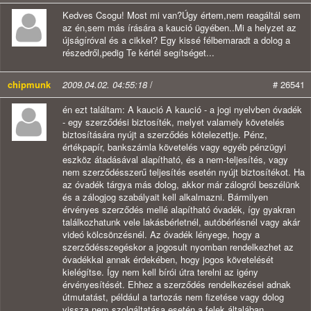
Kedves Csogu! Most mi van?Úgy értem,nem reagáltál sem
az én,sem más írására a kaució ügyében..Mi a helyzet az
újságíróval és a cikkel? Egy kissé félbemaradt a dolog a
részedről,pedig Te kértél segítséget...
chipmunk
2009.04.02. 04:55:18
/
# 26541
én ezt találtam: A kaució A kaució - a jogi nyelvben óvadék
- egy szerződési biztosíték, melyet valamely követelés
biztosítására nyújt a szerződés kötelezettje. Pénz,
értékpapír, bankszámla követelés vagy egyéb pénzügyi
eszköz átadásával alapítható, és a nem-teljesítés, vagy
nem szerződésszerű teljesítés esetén nyújt biztosítékot. Ha
az óvadék tárgya más dolog, akkor már zálogról beszélünk
és a zálogjog szabályait kell alkalmazni. Bármilyen
érvényes szerződés mellé alapítható óvadék, így gyakran
találkozhatunk vele lakásbérletnél, autóbérlésnél vagy akár
videó kölcsönzésnél. Az óvadék lényege, hogy a
szerződésszegéskor a jogosult nyomban rendelkezhet az
óvadékkal annak érdekében, hogy jogos követelését
kielégítse. Így nem kell bírói útra terelni az igény
érvényesítését. Ehhez a szerződés rendelkezései adnak
útmutatást, például a tartozás nem fizetése vagy dolog
vissza nem szolgáltatása esetén a felek általában