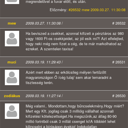
megrendelővel a fuvar elött, és után.
Előzmény:
#26532 mew 2009.03.27. 11:30:08
mew
2009.03.27. 11:30:08
/
# 26532
Ha beviszed a csekket, azonnal kifizeti a pénztáros az 980
vagy 1600 Ft-os csekkjeidet, az jól esik mi?! Azt elfelejted,
hogy neki még nem fizet a cég, de te már markolhatod az
ezreket. A szemtelen taxisa!
muci
2009.03.19. 11:29:43
/
# 26531
Azért mert ebben az erkölcsileg mélyen fertőzőtt
magyarországon Ő /cég tulaj/ sem akar lemaradni a
tisztesség terén.
zodiákus
2009.03.19. 11:27:14
/
# 26530
Még valami.. Mondottam,hogy bűncselekmény.Hogy miért?
Mert egy Kft. jogilag csak 3 millióig vállalhat azonnali
kifizetési kötelezettséget.Ha megszűnik,az átlag 80-90
millió forintból csak 3 millát csenget ki!A többiért lehet
kilincselni a bíróságon évekig! Indokolatlan