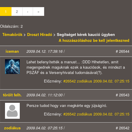
1
2
›
»
Oldalszám: 2
Témakörök
>
Droszt Híradó
> Segítséget kérek kaució ügyben
A hozzászóláshoz be kell jelentkezned
iceman
2009.04.12. 17:39:16
/
# 26544
Lehet befenyítették a manust... :DDD Hihetetlen, amit
megengednek maguknak ezek a kauciósok, és mindezt a
PSZÁF és a Versenyhivatal tudomásával(?).
Előzmény:
#26542 zodiákus 2009.04.02. 07:25:15
törölt felh.
2009.04.02. 11:12:00
/
# 26543
Persze tudod hogy van megkérte egy jújságíró.
Előzmény:
#26542 zodiákus 2009.04.02. 07:25:15
zodiákus
2009.04.02. 07:25:15
/
# 26542