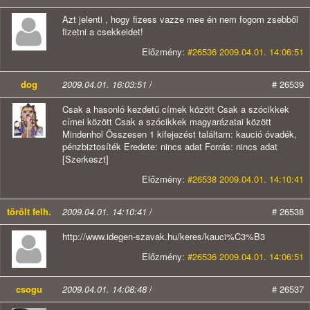
Azt jelenti , hogy fizess vazze mee én nem fogom zsebből
fizetni a csekkeidet!
Előzmény:
#26536 2009.04.01. 14:06:51
dog
2009.04.01. 16:03:51
/
# 26539
Csak a hasonló kezdetű címek között Csak a szócikkek
címei között Csak a szócikkek magyarázatai között
Mindenhol Összesen 1 kifejezést találtam: kaució óvadék,
pénzbiztosíték Eredete: nincs adat Forrás: nincs adat
[Szerkeszt]
Előzmény:
#26538 2009.04.01. 14:10:41
törölt felh.
2009.04.01. 14:10:41
/
# 26538
http://www.idegen-szavak.hu/keres/kauci%C3%B3
Előzmény:
#26536 2009.04.01. 14:06:51
csogu
2009.04.01. 14:08:48
/
# 26537