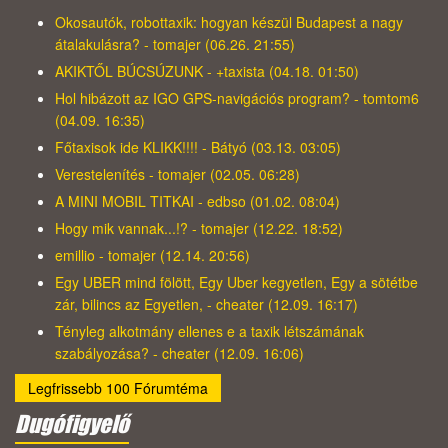
Okosautók, robottaxik: hogyan készül Budapest a nagy
átalakulásra? - tomajer (06.26. 21:55)
AKIKTŐL BÚCSÚZUNK - +taxista (04.18. 01:50)
Hol hibázott az IGO GPS-navigációs program? - tomtom6
(04.09. 16:35)
Főtaxisok ide KLIKK!!!! - Bátyó (03.13. 03:05)
Verestelenítés - tomajer (02.05. 06:28)
A MINI MOBIL TITKAI - edbso (01.02. 08:04)
Hogy mik vannak...!? - tomajer (12.22. 18:52)
emillio - tomajer (12.14. 20:56)
Egy UBER mind fölött, Egy Uber kegyetlen, Egy a sötétbe
zár, bilincs az Egyetlen, - cheater (12.09. 16:17)
Tényleg alkotmány ellenes e a taxik létszámának
szabályozása? - cheater (12.09. 16:06)
Legfrissebb 100 Fórumtéma
Dugófigyelő