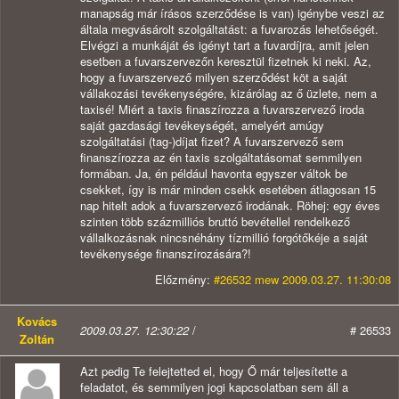
manapság már írásos szerződése is van) igénybe veszi az
általa megvásárolt szolgáltatást: a fuvarozás lehetőségét.
Elvégzi a munkáját és igényt tart a fuvardíjra, amit jelen
esetben a fuvarszervezőn keresztül fizetnek ki neki. Az,
hogy a fuvarszervező milyen szerződést köt a saját
vállakozási tevékenységére, kizárólag az ő üzlete, nem a
taxisé! Miért a taxis finaszírozza a fuvarszervező iroda
saját gazdasági tevékeységét, amelyért amúgy
szolgáltatási (tag-)díjat fizet? A fuvarszervező sem
finanszírozza az én taxis szolgáltatásomat semmilyen
formában. Ja, én például havonta egyszer váltok be
csekket, így is már minden csekk esetében átlagosan 15
nap hitelt adok a fuvarszervező irodának. Röhej: egy éves
szinten több százmilliós bruttó bevétellel rendelkező
vállalkozásnak nincsnéhány tízmillió forgótőkéje a saját
tevékenysége finanszírozására?!
Előzmény:
#26532 mew 2009.03.27. 11:30:08
Kovács
2009.03.27. 12:30:22
/
# 26533
Zoltán
Azt pedig Te felejtetted el, hogy Ő már teljesítette a
feladatot, és semmilyen jogi kapcsolatban sem áll a