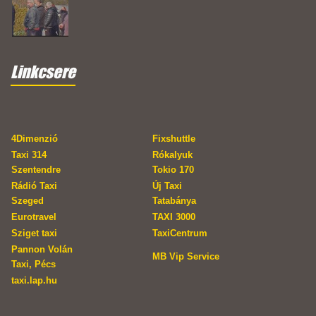
Linkcsere
4Dimenzió
Fixshuttle
Taxi 314
Rókalyuk
Szentendre
Tokio 170
Rádió Taxi
Új Taxi
Szeged
Tatabánya
Eurotravel
TAXI 3000
Sziget taxi
TaxiCentrum
Pannon Volán
MB Vip Service
Taxi, Pécs
taxi.lap.hu