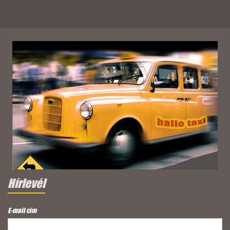
Hírlevél
E-mail cím
*