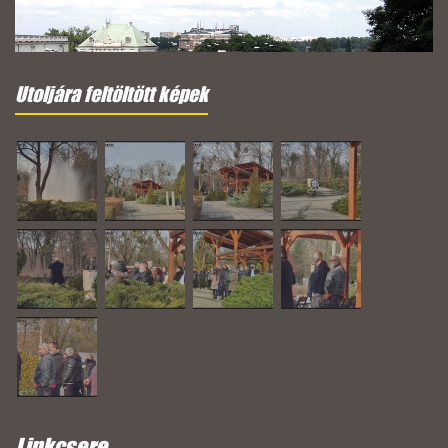
Utoljára feltöltött képek
Linkcsere