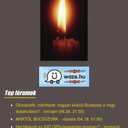
Top fórumok
Okosautók, robottaxik: hogyan készül Budapest a nagy
átalakulásra? - tomajer (06.26. 21:55)
AKIKTŐL BÚCSÚZUNK - +taxista (04.18. 01:50)
Hol hibázott az IGO GPS-navigációs program? - tomtom6