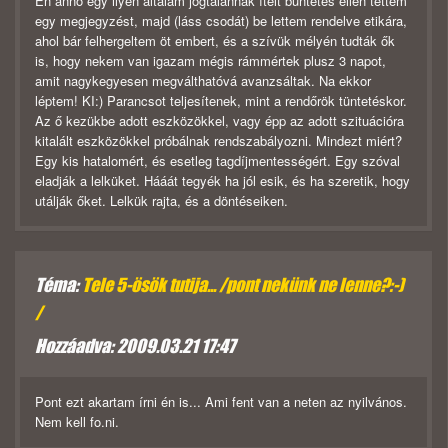
Én anno egy ilyen általam jogtalannak ítélt büntetés ellen tettem
egy megjegyzést, majd (láss csodát) be lettem rendelve etikára,
ahol bár felhergeltem öt embert, és a szívük mélyén tudták ők
is, hogy nekem van igazam mégis rámmértek plusz 3 napot,
amit nagykegyesen megválthatóvá avanzsáltak. Na ekkor
léptem! KI:) Parancsot teljesítenek, mint a rendőrök tüntetéskor.
Az ő kezükbe adott eszközökkel, vagy épp az adott szituációra
kitalált eszközökkel próbálnak rendszabályozni. Mindezt miért?
Egy kis hatalomért, és esetleg tagdíjmentességért. Egy szóval
eladják a lelküket. Hááát tegyék ha jól esik, és ha szeretik, hogy
utálják őket. Lelkük rajta, és a döntéseiken.
Téma:
Tele 5-ösök tutija... /pont nekünk ne lenne?:-)
/
Hozzáadva: 2009.03.21 17:47
Pont ezt akartam írni én is... Ami fent van a neten az nyilvános.
Nem kell fo.ni.