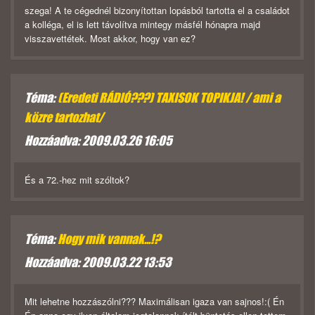
szega! A te cégednél bizonyítottan lopásból tartotta el a családot
a kolléga, el is lett távolítva mintegy másfél hónapra majd
visszavettétek. Most akkor, hogy van ez?
Téma:
(Eredeti RÁDIÓ???) TAXISOK TOPIKJA! / ami a
közre tartozhat/
Hozzáadva: 2009.03.26 16:05
És a 72.-hez mit szóltok?
Téma:
Hogy mik vannak...!?
Hozzáadva: 2009.03.22 13:53
Mit lehetne hozzászólni??? Maximálisan igaza van sajnos!:( Én