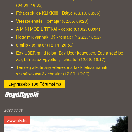
(04.09. 16:35)
Főtaxisok ide KLIKK!!!! - Bátyó (03.13. 03:05)
Verestelenítés - tomajer (02.05. 06:28)
A MINI MOBIL TITKAI - edbso (01.02. 08:04)
Hogy mik vannak...!? - tomajer (12.22. 18:52)
emillio - tomajer (12.14. 20:56)
Egy UBER mind fölött, Egy Uber kegyetlen, Egy a sötétbe
zár, bilincs az Egyetlen, - cheater (12.09. 16:17)
Tényleg alkotmány ellenes e a taxik létszámának
szabályozása? - cheater (12.09. 16:06)
Legfrissebb 100 Fórumtéma
Dugófigyelő
2026.08.09.
www.utv.hu