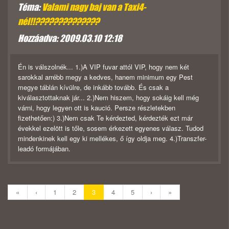
Téma:
Valami nagy baj van a Taxi4-
nél!!??????????????
Hozzáadva: 2009.03.10 12:18
Én is válszolnék... 1.)A VIP fuvar attól VIP, hogy nem két
sarokkal arrébb megy a kedves, hanem minimum egy Pest
megye táblán kívülre, de inkább tovább. És csak a
kiválasztottaknak jár... 2.)Nem hiszem, hogy sokáig kell még
várni, hogy legyen ott is kaució. Persze részletekben
fizethetően:) 3.)Nem csak Te kérdezted, kérdezték ezt már
évekkel ezelött is tőle, sosem érkezett egyenes válasz. Tudod
mindenkinek kell egy ki mellékes, ő így oldja meg. 4.)Transzfer-
leadó formájában.
«
‹
1
2
3
4
5
›
»