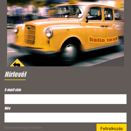
Hírlevél
E-mail cím
*
Név
Email marketing
by NeoSoft