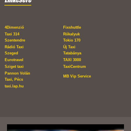
4Dimenzió
Fixshuttle
Taxi 314
Rókalyuk
Szentendre
Tokio 170
Rádió Taxi
Új Taxi
Szeged
Tatabánya
Eurotravel
TAXI 3000
Sziget taxi
TaxiCentrum
Pannon Volán
MB Vip Service
Taxi, Pécs
taxi.lap.hu