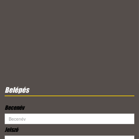
Belépés
Becenév
Jelszó