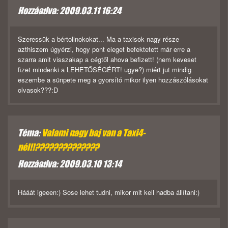
Hozzáadva: 2009.03.11 16:24
Szeressük a bértollnokokat... Ma a taxisok nagy része
azthiszem úgyérzi, hogy pont eleget befektetett már erre a
szarra amit visszakap a cégtől ahova befizett! (nem keveset
fizet mindenki a LEHETŐSÉGÉRT! ugye?) miért jut mindig
eszembe a sünpete meg a gyorsító mikor ilyen hozzászólásokat
olvasok???:D
Téma:
Valami nagy baj van a Taxi4-
nél!!??????????????
Hozzáadva: 2009.03.10 13:14
Hááát igeeen:) Sose lehet tudni, mikor mit kell hadba állítani:)