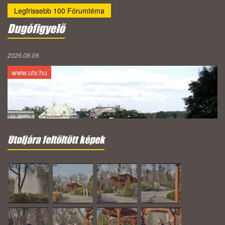
Legfrissebb 100 Fórumtéma
Dugófigyelő
2026.08.09.
www.utv.hu
Utoljára feltöltött képek