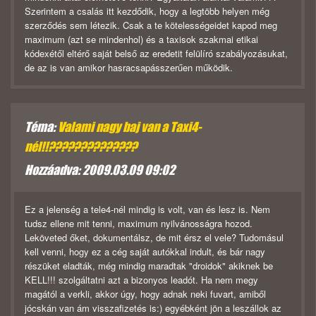
Szerintem a csalás itt kezdődik, hogy a legtöbb helyen még
szerződés sem létezik. Csak a te kötelességeidet kapod meg
maximum (azt se mindenhol) és a taxisok szakmai etikai
kódexétől eltérő saját belső az eredetit felülíró szabályozásukat,
de az is van amikor hasracsapásszerűen működik.
Téma:
Valami nagy baj van a Taxi4-
nél!!??????????????
Hozzáadva: 2009.03.09 09:02
Ez a jelenség a tele4-nél mindig is volt, van és lesz is. Nem
tudsz ellene mit tenni, maximum nyilvánosságra hozod.
Leköveted őket, dokumentálsz, de mit érsz el vele? Tudomásul
kell venni, hogy ez a cég saját autókkal indult, és bár nagy
részüket eladták, még mindig maradtak "droidok" akiknek be
KELL!!! szolgáltatni azt a bizonyos leadót. Ha nem megy
magától a verkli, akkor úgy, hogy adnak neki fuvart, amiből
jócskán van ám visszafizetés is:) egyébként jön a leszállok az