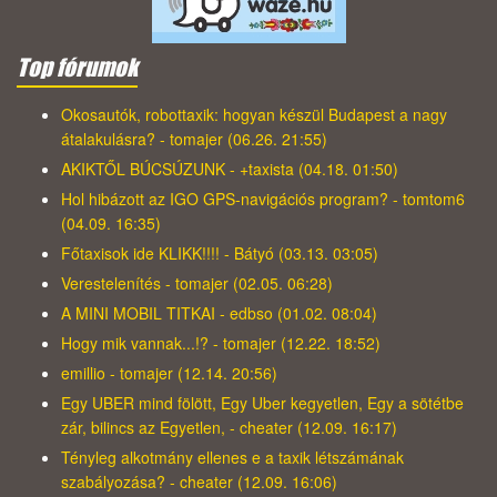
Top fórumok
Okosautók, robottaxik: hogyan készül Budapest a nagy
átalakulásra? - tomajer (06.26. 21:55)
AKIKTŐL BÚCSÚZUNK - +taxista (04.18. 01:50)
Hol hibázott az IGO GPS-navigációs program? - tomtom6
(04.09. 16:35)
Főtaxisok ide KLIKK!!!! - Bátyó (03.13. 03:05)
Verestelenítés - tomajer (02.05. 06:28)
A MINI MOBIL TITKAI - edbso (01.02. 08:04)
Hogy mik vannak...!? - tomajer (12.22. 18:52)
emillio - tomajer (12.14. 20:56)
Egy UBER mind fölött, Egy Uber kegyetlen, Egy a sötétbe
zár, bilincs az Egyetlen, - cheater (12.09. 16:17)
Tényleg alkotmány ellenes e a taxik létszámának
szabályozása? - cheater (12.09. 16:06)