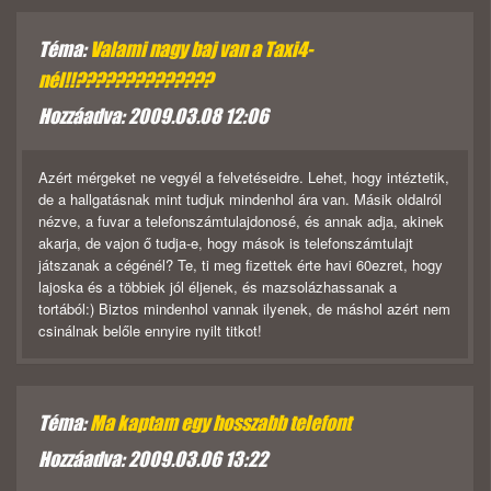
Téma:
Valami nagy baj van a Taxi4-
nél!!??????????????
Hozzáadva: 2009.03.08 12:06
Azért mérgeket ne vegyél a felvetéseidre. Lehet, hogy intéztetik,
de a hallgatásnak mint tudjuk mindenhol ára van. Másik oldalról
nézve, a fuvar a telefonszámtulajdonosé, és annak adja, akinek
akarja, de vajon ő tudja-e, hogy mások is telefonszámtulajt
játszanak a cégénél? Te, ti meg fizettek érte havi 60ezret, hogy
lajoska és a többiek jól éljenek, és mazsolázhassanak a
tortából:) Biztos mindenhol vannak ilyenek, de máshol azért nem
csinálnak belőle ennyire nyilt titkot!
Téma:
Ma kaptam egy hosszabb telefont
Hozzáadva: 2009.03.06 13:22