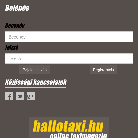
Belépés
Becenév
Jelszó
Bejelentkezés
Regisztráció
Közösségi kapcsolatok