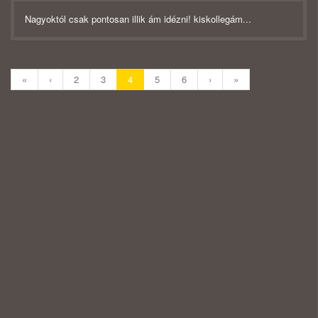
Nagyoktól csak pontosan illik ám idézni! kiskollegám...
«
‹
2
3
4
5
6
›
»