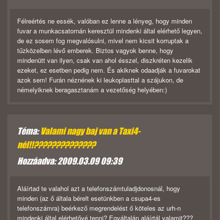
Félreértés ne essék, valóban ez lenne a lényeg, hogy minden
fuvar a munkacsatornán keresztül mindenki által elérhető legyen,
de ez sosem fog megvalósulni, mivel nem kicsit korruptak a
tűzközelben lévő emberek. Biztos vagyok benne, hogy
mindenütt van ilyen, csak van ahol ésszel, diszkréten kezelik
ezeket, ez esetben pedig nem. És akiknek odaadják a fuvarokat
azok sem! Furán néznének ki leukoplasttal a szájukon, de
némelyiknek beragasztanám a vezetőség helyében:)
Téma:
Valami nagy baj van a Taxi4-
nél!!??????????????
Hozzáadva: 2009.03.09 09:39
Aláírtad te valahol azt a telefonszámtuladjdonosnál, hogy
minden (az ő általa bérelt esetünkben a csupa4-es
telefonszámra) beérkező megrendelést ő köteles az urh-n
mindenki által elérhetővé tenni? Egyáltalán aláírtál valamit???