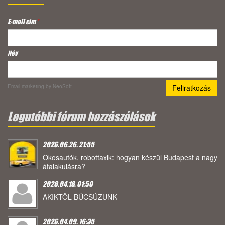
E-mail cím
*
Név
Email marketing
by NeoSoft
Legutóbbi fórum hozzászólások
2026.06.26. 21:55
Okosautók, robottaxik: hogyan készül Budapest a nagy
átalakulásra?
2026.04.18. 01:50
AKIKTŐL BÚCSÚZUNK
2026.04.09. 16:35