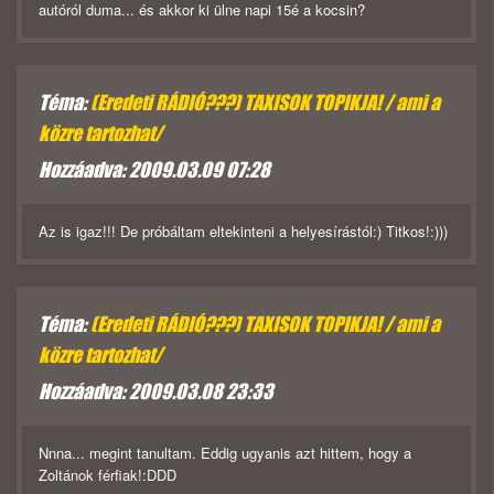
autóról duma... és akkor ki ülne napi 15é a kocsin?
Téma:
(Eredeti RÁDIÓ???) TAXISOK TOPIKJA! / ami a
közre tartozhat/
Hozzáadva: 2009.03.09 07:28
Az is igaz!!! De próbáltam eltekinteni a helyesírástól:) Titkos!:)))
Téma:
(Eredeti RÁDIÓ???) TAXISOK TOPIKJA! / ami a
közre tartozhat/
Hozzáadva: 2009.03.08 23:33
Nnna... megint tanultam. Eddig ugyanis azt hittem, hogy a
Zoltánok férfiak!:DDD