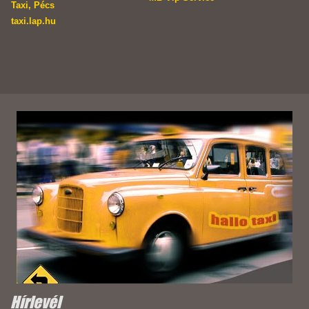
Taxi, Pécs
taxi.lap.hu
Hírlevél