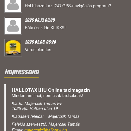
Hol hibázott az IGO GPS-navigációs program?
2026.03.13. 03:05
Főtaxisok ide KLIKK!!!!
2026.02.05. 06:28
Verestelenítés
Impresszum
HALLOTAXI.HU Online taximagazin
Minden ami taxi, nem csak taxisoknak!
Kiadó: Majercsik Tamás Ev.
1025 Bp. Ruthén utca 19
Kiadásért felelős: Majercsik Tamás
Felelős szerkesztő: Majercsik Tamás
Email:
majercsik@hallotaxi.hu