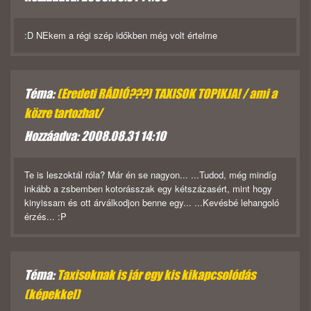
:D NEkem a régi szép időkben még volt értelme
Téma:
(Eredeti RÁDIÓ???) TAXISOK TOPIKJA! / ami a
közre tartozhat/
Hozzáadva: 2008.08.31 14:10
Te is leszoktál róla? Már én se nagyon... ...Tudod, még mindíg
inkább a zsbemben kotorásszak egy kétszázasért, mint hogy
kinyissam és ott árválkodjon benne egy... ...Kevésbé lehangoló
érzés... :P
Téma:
Taxisoknak is jár egy kis kikapcsolódás
(képekkel)