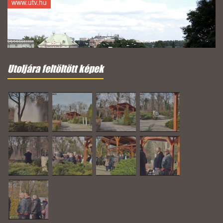
www.utv.hu
Utoljára feltöltött képek