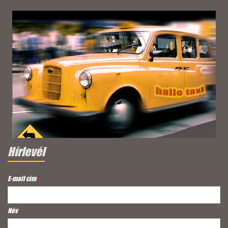
Hírlevél
E-mail cím
*
Név