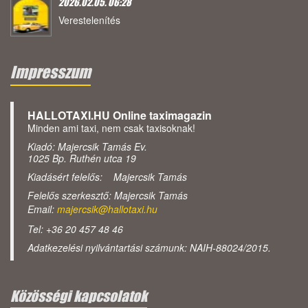
2026.02.05. 06:28
Verestelenítés
Impresszum
HALLOTAXI.HU Online taximagazin
Minden ami taxi, nem csak taxisoknak!
Kiadó: Majercsik Tamás Ev.
1025 Bp. Ruthén utca 19
Kiadásért felelős: Majercsik Tamás
Felelős szerkesztő: Majercsik Tamás
Email:
majercsik@hallotaxi.hu
Tel: +36 20 457 48 46
Adatkezelési nyilvántartási számunk: NAIH-88024/2015.
Közösségi kapcsolatok