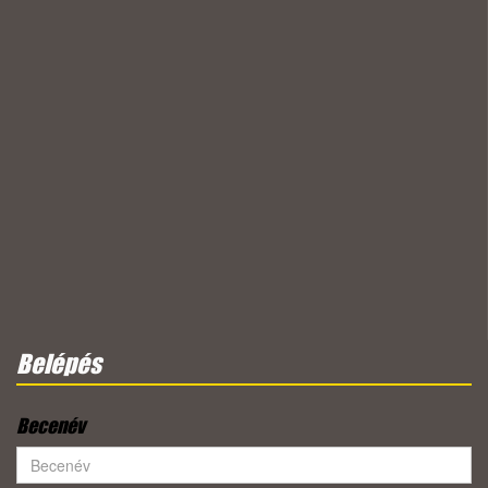
Belépés
Becenév