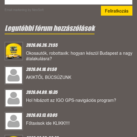
Email marketing
by NeoSoft
Legutóbbi fórum hozzászólások
2026.06.26. 21:55
Okosautók, robottaxik: hogyan készül Budapest a nagy
átalakulásra?
2026.04.18. 01:50
AKIKTŐL BÚCSÚZUNK
2026.04.09. 16:35
Hol hibázott az IGO GPS-navigációs program?
2026.03.13. 03:05
Főtaxisok ide KLIKK!!!!