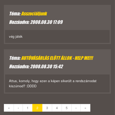
Téma:
Asszociáljunk
Hozzáadva: 2008.08.30 17:09
vég játék
Téma:
AUTÓVÁSÁRLÁS ELŐTT ÁLLOK - HELP ME!!!
Hozzáadva: 2008.08.30 15:42
Attus, komoly, hogy ezen a képen sikerült a rendszámodat
kiszúrnod? :DDDD
«
‹
1
2
3
4
5
›
»