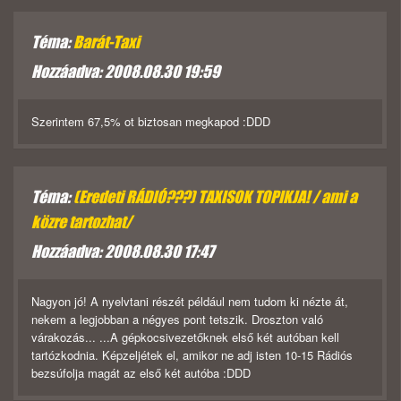
Téma:
Barát-Taxi
Hozzáadva: 2008.08.30 19:59
Szerintem 67,5% ot biztosan megkapod :DDD
Téma:
(Eredeti RÁDIÓ???) TAXISOK TOPIKJA! / ami a
közre tartozhat/
Hozzáadva: 2008.08.30 17:47
Nagyon jó! A nyelvtani részét például nem tudom ki nézte át,
nekem a legjobban a négyes pont tetszik. Droszton való
várakozás... ...A gépkocsivezetőknek első két autóban kell
tartózkodnia. Képzeljétek el, amikor ne adj isten 10-15 Rádiós
bezsúfolja magát az első két autóba :DDD