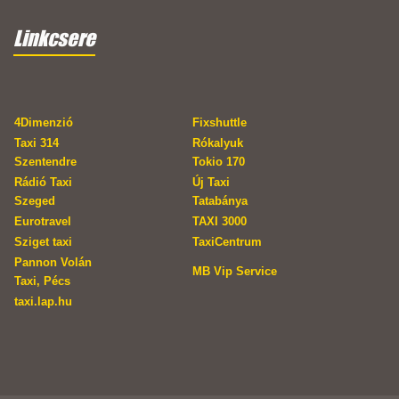
Linkcsere
4Dimenzió
Fixshuttle
Taxi 314
Rókalyuk
Szentendre
Tokio 170
Rádió Taxi
Új Taxi
Szeged
Tatabánya
Eurotravel
TAXI 3000
Sziget taxi
TaxiCentrum
Pannon Volán
MB Vip Service
Taxi, Pécs
taxi.lap.hu