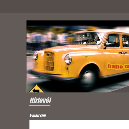
Hírlevél
E-mail cím
*