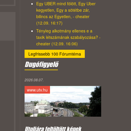
Egy UBER mind fölött, Egy Uber
kegyetlen, Egy a sötétbe zár,
bilincs az Egyetlen, - cheater
(12.09. 16:17)
Tényleg alkotmány ellenes e a
taxik létszámának szabályozása? -
cheater (12.09. 16:06)
Legfrissebb 100 Fórumtéma
Dugófigyelő
2026.08.07.
www.utv.hu
Utoljára feltöltött képek