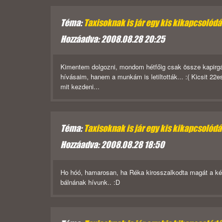
Téma:
Taxisoknak is jár egy kis kikapcsolód
Hozzáadva: 2008.08.28 20:25
Kimentem dolgozni, mondom hétfőig csak össze kapirgál
hívásaim, hanem a munkám is letiltották... :( Kicsit 22
mit kezdeni...
Téma:
Taxisoknak is jár egy kis kikapcsolód
Hozzáadva: 2008.08.28 18:50
Ho hóó, hamarosan, ha Réka kirosszalkodta magát a képe
bálnának hívunk.. :D