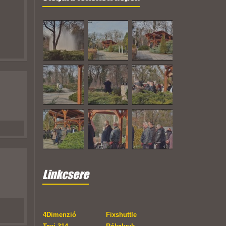
Linkcsere
4Dimenzió
Fixshuttle