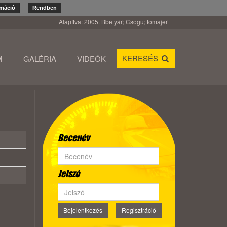
rmáció
Rendben
Alapítva: 2005. Bbetyár; Csogu; tomajer
KERESÉS
M
GALÉRIA
VIDEÓK
Becenév
Jelszó
Bejelentkezés
Regisztráció