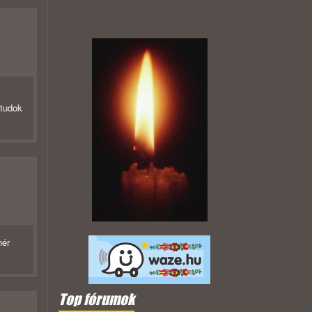
 tudok
hér
Top fórumok