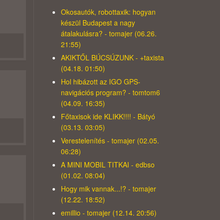
Okosautók, robottaxik: hogyan
készül Budapest a nagy
átalakulásra? - tomajer (06.26.
21:55)
AKIKTŐL BÚCSÚZUNK - +taxista
(04.18. 01:50)
Hol hibázott az IGO GPS-
navigációs program? - tomtom6
(04.09. 16:35)
Főtaxisok ide KLIKK!!!! - Bátyó
(03.13. 03:05)
Verestelenítés - tomajer (02.05.
06:28)
A MINI MOBIL TITKAI - edbso
(01.02. 08:04)
Hogy mik vannak...!? - tomajer
(12.22. 18:52)
emillio - tomajer (12.14. 20:56)