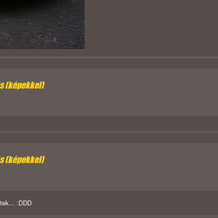
ás (képekkel)
ás (képekkel)
etek... :DDD