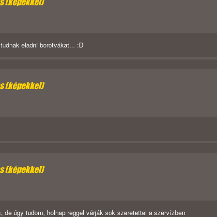
ás (képekkel)
tudnak eladni borotvákat... :D
ás (képekkel)
ás (képekkel)
de úgy tudom, holnap reggel várják sok szeretettel a szervízben