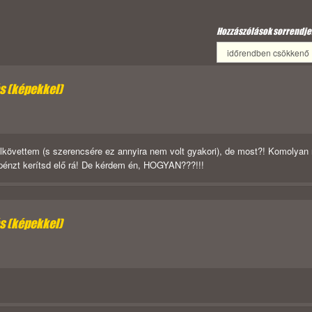
Hozzászólások sorrendje
ás (képekkel)
elkövettem (s szerencsére ez annyira nem volt gyakori), de most?! Komolyan
 pénzt kerítsd elő rá! De kérdem én, HOGYAN???!!!
ás (képekkel)