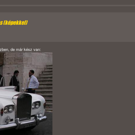
ás (képekkel)
vízben, de már kész van: