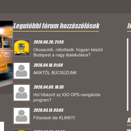
Legutóbbi fórum hozzászólások
I
2026.06.26. 21:55
Okosautók, robottaxik: hogyan készül
Budapest a nagy átalakulásra?
2026.04.18. 01:50
AKIKTŐL BÚCSÚZUNK
2026.04.09. 16:35
Hol hibázott az IGO GPS-navigációs
program?
2026.03.13. 03:05
Főtaxisok ide KLIKK!!!!
K