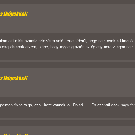
ás (képekkel)
om azt a kis számlatartozásra valót, erre kiderül, hogy nem csak a kimenő
es csapdájának érzem, pláne, hogy reggelig aztán az ég egy adta világon nem
ás (képekkel)
imen és felrakja, azok közt vannak jók Rólad... ...És ezentúl csak nagy fe