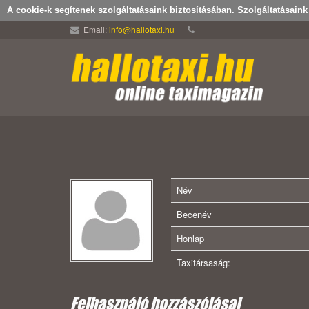
A cookie-k segítenek szolgáltatásaink biztosításában. Szolgáltatásain
Email:
info@hallotaxi.hu
Név
Becenév
Honlap
Taxitársaság:
Felhasználó hozzászólásai