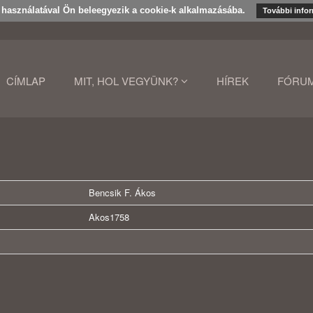
k használatával Ön beleegyezik a cookie-k alkalmazásába.
További info
CÍMLAP
MIT, HOL VEGYÜNK?
HÍREK
FÓRU
Bencsik F. Ákos
Akos1758