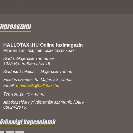
mpresszum
HALLOTAXI.HU Online taximagazin
Minden ami taxi, nem csak taxisoknak!
Kiadó: Majercsik Tamás Ev.
1025 Bp. Ruthén utca 19
Kiadásért felelős: Majercsik Tamás
Felelős szerkesztő: Majercsik Tamás
Email:
majercsik@hallotaxi.hu
Tel: +36 20 457 48 46
Adatkezelési nyilvántartási számunk: NAIH-
88024/2015.
özösségi kapcsolatok