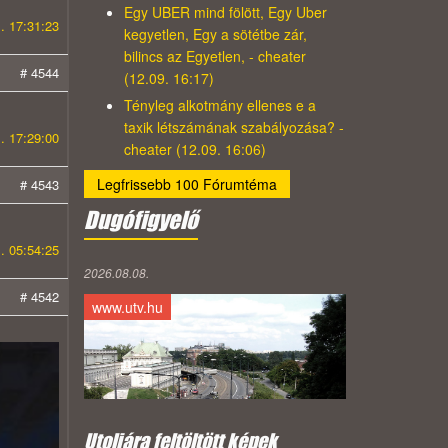
Egy UBER mind fölött, Egy Uber
. 17:31:23
kegyetlen, Egy a sötétbe zár,
bilincs az Egyetlen, - cheater
# 4544
(12.09. 16:17)
Tényleg alkotmány ellenes e a
taxik létszámának szabályozása? -
. 17:29:00
cheater (12.09. 16:06)
Legfrissebb 100 Fórumtéma
# 4543
Dugófigyelő
. 05:54:25
2026.08.08.
# 4542
www.utv.hu
Utoljára feltöltött képek