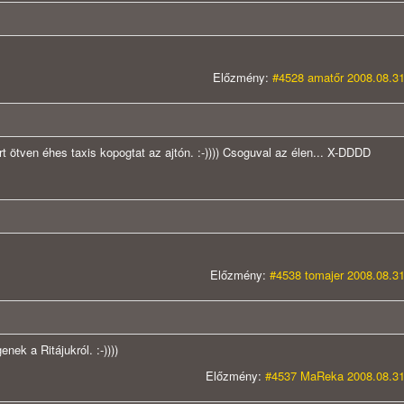
Előzmény:
#4528 amatőr 2008.08.31
t ötven éhes taxis kopogtat az ajtón. :-)))) Csoguval az élen... X-DDDD
Előzmény:
#4538 tomajer 2008.08.31
k a Ritájukról. :-))))
Előzmény:
#4537 MaReka 2008.08.31