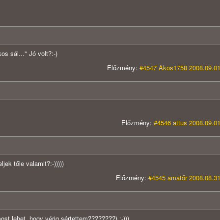
 sál..." Jó volt?:-)
Előzmény:
#4547 Akos1758 2008.09.01
Előzmény:
#4546 attus 2008.09.01
jek tőle valamit?:-)))))
Előzmény:
#4545 amatőr 2008.08.31
ost lehet, hogy vérig sértettem????????) :-)))