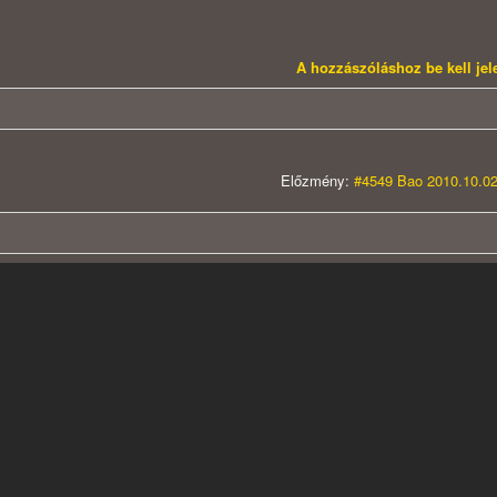
A hozzászóláshoz be kell je
Előzmény:
#4549 Bao 2010.10.02