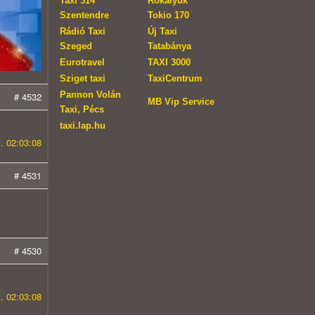
Taxi 314
Rókalyuk
Szentendre
Tokio 170
Rádió Taxi
Új Taxi
Szeged
Tatabánya
Eurotravel
TAXI 3000
Sziget taxi
TaxiCentrum
Pannon Volán
# 4532
MB Vip Service
Taxi, Pécs
taxi.lap.hu
. 02:03:08
# 4531
# 4530
. 02:03:08