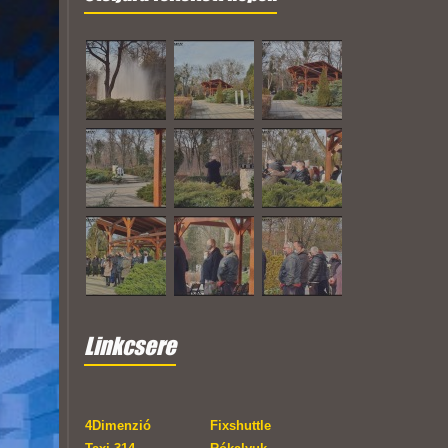
Linkcsere
4Dimenzió
Fixshuttle