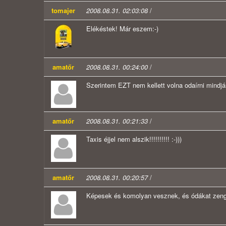
tomajer
2008.08.31. 02:03:08
/
Elékéstek! Már eszem:-)
amatőr
2008.08.31. 00:24:00
/
Szerintem EZT nem kellett volna odaírni mindjár
amatőr
2008.08.31. 00:21:33
/
Taxis éjjel nem alszik!!!!!!!!!! :-)))
amatőr
2008.08.31. 00:20:57
/
Képesek és komolyan vesznek, és ódákat zengene