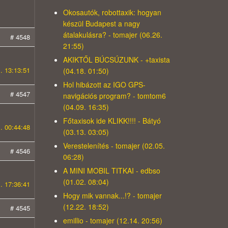
Okosautók, robottaxik: hogyan
készül Budapest a nagy
átalakulásra? - tomajer (06.26.
# 4548
21:55)
AKIKTŐL BÚCSÚZUNK - +taxista
. 13:13:51
(04.18. 01:50)
Hol hibázott az IGO GPS-
# 4547
navigációs program? - tomtom6
(04.09. 16:35)
Főtaxisok ide KLIKK!!!! - Bátyó
. 00:44:48
(03.13. 03:05)
Verestelenítés - tomajer (02.05.
# 4546
06:28)
A MINI MOBIL TITKAI - edbso
(01.02. 08:04)
. 17:36:41
Hogy mik vannak...!? - tomajer
(12.22. 18:52)
# 4545
emillio - tomajer (12.14. 20:56)