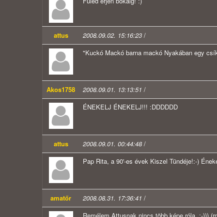
Füled érjen bokáig! :)
attus
2008.09.02. 15:16:23
/
"Kuckó Mackó barna mackó Nyakában egy csíkos
Akos1758
2008.09.01. 13:13:51
/
ÉNEKELJ ÉNEKELJ!!! :DDDDDD
attus
2008.09.01. 00:44:48
/
Pap Rita, a 90'-es évek Kiszel Tündéje!:-) Énekel
amatőr
2008.08.31. 17:36:41
/
Remélem Attusnak nincs több képe róla. :-))) (m