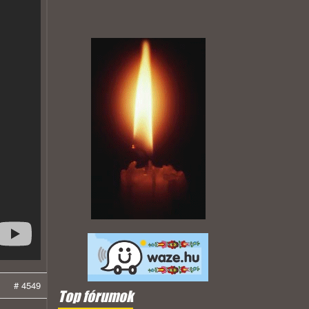
# 4549
Top fórumok