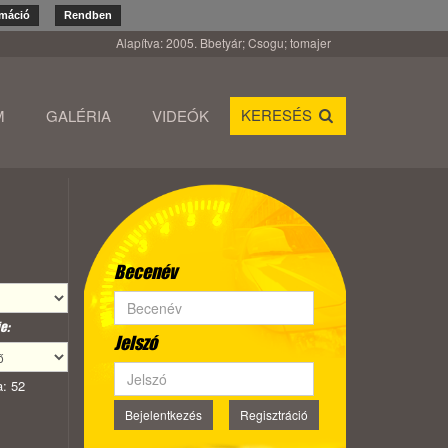
rmáció
Rendben
Alapítva: 2005. Bbetyár; Csogu; tomajer
KERESÉS
M
GALÉRIA
VIDEÓK
Becenév
e:
Jelszó
: 52
Bejelentkezés
Regisztráció