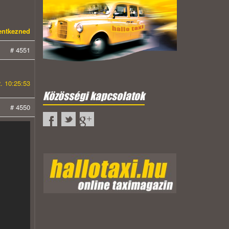
lentkezned
# 4551
. 10:25:53
Közösségi kapcsolatok
# 4550