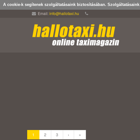
A cookie-k segítenek szolgáltatásaink biztosításában. Szolgáltatásain
Email:
info@hallotaxi.hu
1
2
3
›
»