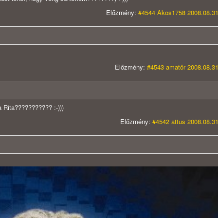
Előzmény:
#4544 Akos1758 2008.08.31
Előzmény:
#4543 amatőr 2008.08.31
Rita??????????? :-)))
Előzmény:
#4542 attus 2008.08.31