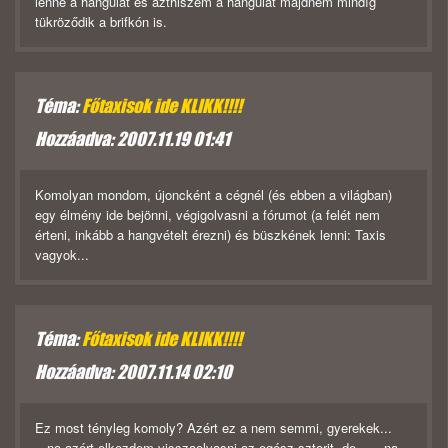
lenne a hangulat és azthiszem a hangulat majdnem mindíg
tükröződik a brifkón is.
Téma:
Főtaxisok ide KLIKK!!!!
Hozzáadva: 2007.11.19 01:41
Komolyan mondom, újoncként a cégnél (és ebben a világban)
egy élmény ide bejönni, végigolvasni a fórumot (a felét nem
érteni, inkább a hangvételt érezni) és büszkének lenni: Taxis
vagyok...
Téma:
Főtaxisok ide KLIKK!!!!
Hozzáadva: 2007.11.14 02:10
Ez most tényleg komoly? Azért ez a nem semmi, gyerekek...
...na azért elkezdem visszaolvasni az egész sztorit, de... ...na