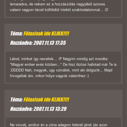
lemaradva, de nekem ez a hozzászólás nagyjából azonos
valami nagyon távoli külföldiül íródott szakirodalommal... :D
Téma:
Főtaxisok ide KLIKK!!!!
Hozzáadva: 2007.11.13 17:35
Látod, minket így neveltek... :P Nagyim mindíg azt mondta:
"Magyar ember evés közben..." De hisz biztos hallotad már Te is
:DDDDD Nah, megyek, ugy csinálok, mint aki dolgozik... Majd
hívogatlak ám, mikor hülye vagyok valamihez:-)
Téma:
Főtaxisok ide KLIKK!!!!
Hozzáadva: 2007.11.13 13:29
Ne viccelj, amikor én a zóna adagom felénél járok (és azon