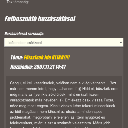
Taxitársaság:
Felhasználó hozzászólásai
Hozzászólások sorrendje:
Téma:
Főtaxisok ide KLIKK!!!!
Hozzáadva: 2007.11.21 14:47
Csogu, el kell keserítselek, valóban nem a világ változott... (Azt
már nem merem leírni, hogy: ...hanem ti ;)) Hidd el, büszkék erre
még ma is az ilyen kis zöldfülűek, mint én (azthiszem
ynilatkozhatok más nevében is). Emlékezz csak vissza Foxra,
nézz meg most engem. Kicsit vissza kéne tekerni mindenkinek
az időt magában, nem kihozni az utcára a mindennapos
problémákat, megpróbálni elfelejteni az itteni nyűgöket és
feleleveníteni, miért is ezt a szakmát választotta. Máris jobb