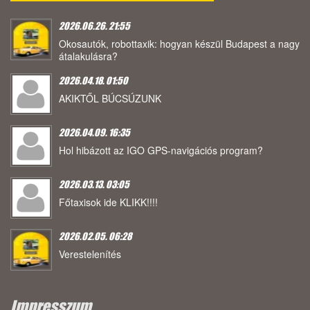
2026.06.26. 21:55
Okosautók, robottaxik: hogyan készül Budapest a nagy
átalakulásra?
2026.04.18. 01:50
AKIKTŐL BÚCSÚZUNK
2026.04.09. 16:35
Hol hibázott az IGO GPS-navigációs program?
2026.03.13. 03:05
Főtaxisok ide KLIKK!!!!
2026.02.05. 06:28
Verestelenítés
Impresszum