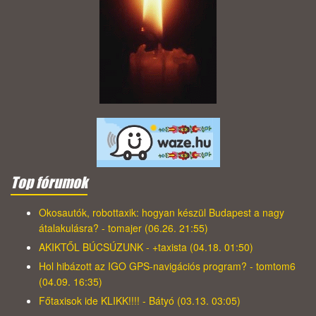
Top fórumok
Okosautók, robottaxik: hogyan készül Budapest a nagy
átalakulásra? - tomajer (06.26. 21:55)
AKIKTŐL BÚCSÚZUNK - +taxista (04.18. 01:50)
Hol hibázott az IGO GPS-navigációs program? - tomtom6
(04.09. 16:35)
Főtaxisok ide KLIKK!!!! - Bátyó (03.13. 03:05)