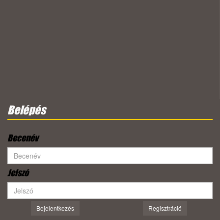
Belépés
Becenév
Jelszó
Bejelentkezés
Regisztráció