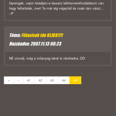
töprengek, vajon feladjam-e lassan) lelkiismeretfurdalásom van,
hogy feltartalak, mert Te már rég végeztél és csak rám vársz...
:-P
Téma:
Főtaxisok ide KLIKK!!!!
Hozzáadva: 2007.11.13 00:23
NE viccelj, még a műanyag lakat is rárohadna :DD
«
‹
41
42
43
44
45