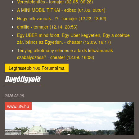
Verestelenítés - tomajer (02.05. 06:28)
A MINI MOBIL TITKAI - edbso (01.02. 08:04)
Hogy mik vannak...!? - tomajer (12.22. 18:52)
emillio - tomajer (12.14. 20:56)
Egy UBER mind fölött, Egy Uber kegyetlen, Egy a sötétbe
zár, bilincs az Egyetlen, - cheater (12.09. 16:17)
Tényleg alkotmány ellenes e a taxik létszámának
szabályozása? - cheater (12.09. 16:06)
Legfrissebb 100 Fórumtéma
Dugófigyelő
2026.08.08.
www.utv.hu