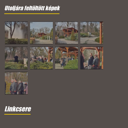
Utoljára feltöltött képek
Linkcsere