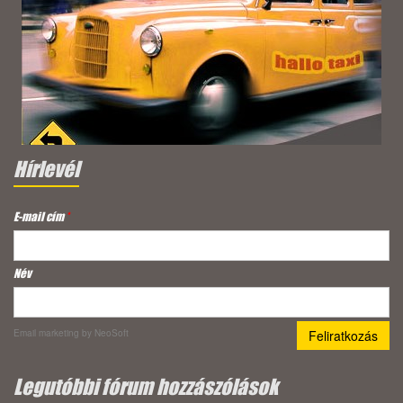
Hírlevél
E-mail cím
*
Név
Email marketing
by NeoSoft
Legutóbbi fórum hozzászólások