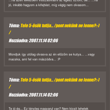
jó, inkább hagyom a kifejtést, míg végig nem olvasom...
Téma:
Tele 5-ösök tutija... /pont nekünk ne lenne?:-)
/
Hozzáadva: 2007.11.14 02:06
Mondjuk így utólag olvasva az én előzőm se kutya... ...vagy
macska, ami fel van mászódva... :P
Téma:
Tele 5-ösök tutija... /pont nekünk ne lenne?:-)
/
Hozzáadva: 2007.11.14 02:06
Te jó ég... Ez tényleg magyarul van? Nem kicsit lehetek