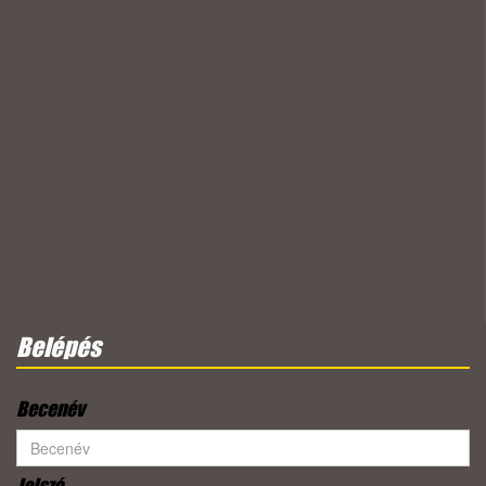
Belépés
Becenév