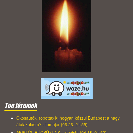
Top fórumok
Okosautók, robottaxik: hogyan készül Budapest a nagy
átalakulásra? - tomajer (06.26. 21:55)
AKIKTŐL BÚCSÚZUNK - +taxista (04.18. 01:50)