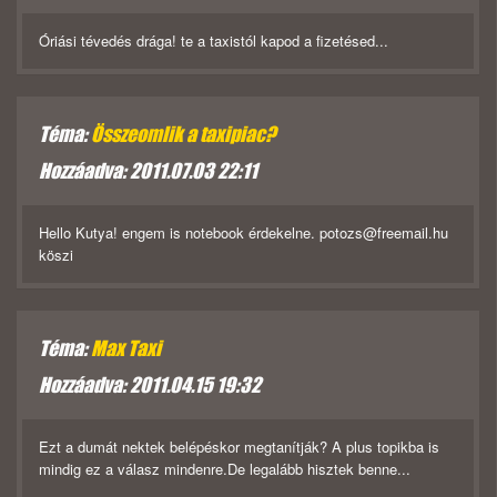
Óriási tévedés drága! te a taxistól kapod a fizetésed...
Téma:
Összeomlik a taxipiac?
Hozzáadva: 2011.07.03 22:11
Hello Kutya! engem is notebook érdekelne. potozs@freemail.hu
köszi
Téma:
Max Taxi
Hozzáadva: 2011.04.15 19:32
Ezt a dumát nektek belépéskor megtanítják? A plus topikba is
mindig ez a válasz mindenre.De legalább hisztek benne...