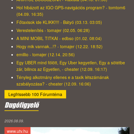
Hol hibázott az IGO GPS-navigációs program? - tomtom6
(04.09. 16:35)
Főtaxisok ide KLIKK!!!! - Bátyó (03.13. 03:05)
Verestelenítés - tomajer (02.05. 06:28)
A MINI MOBIL TITKAI - edbso (01.02. 08:04)
Hogy mik vannak...!? - tomajer (12.22. 18:52)
emillio - tomajer (12.14. 20:56)
Egy UBER mind fölött, Egy Uber kegyetlen, Egy a sötétbe
zár, bilincs az Egyetlen, - cheater (12.09. 16:17)
Tényleg alkotmány ellenes e a taxik létszámának
szabályozása? - cheater (12.09. 16:06)
Legfrissebb 100 Fórumtéma
Dugófigyelő
2026.08.09.
www.utv.hu