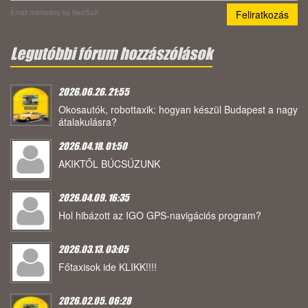
Email marketing
by NeoSoft
Legutóbbi fórum hozzászólások
2026.06.26. 21:55
Okosautók, robottaxik: hogyan készül Budapest a nagy
átalakulásra?
2026.04.18. 01:50
AKIKTŐL BÚCSÚZUNK
2026.04.09. 16:35
Hol hibázott az IGO GPS-navigációs program?
2026.03.13. 03:05
Főtaxisok ide KLIKK!!!!
2026.02.05. 06:28