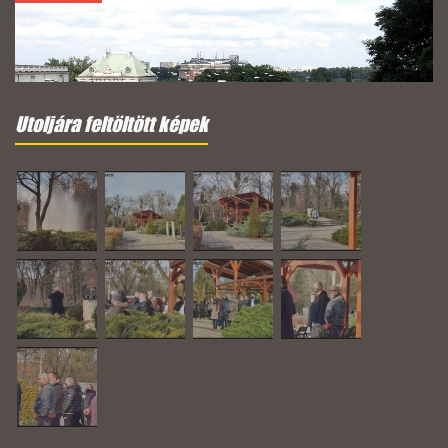
Utoljára feltöltött képek