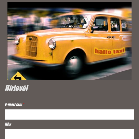
Hírlevél
E-mail cím
*
Név