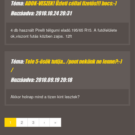
Téma:
ADOK-VESZEK! Üzleti céllal fizetős!!! bocs:-)
Hozzáadva: 2010.10.24 20:31
4 db használt Pirelli téligumi eladó.195/65 R15. A futófelülete
ok,viszont futás közben zajos. 12ft
Téma:
Tele 5-ösök tutija... /pont nekünk ne lenne?:-)
/
Hozzáadva: 2010.09.19 20:18
Akkor holnap mind a tizen kint lesztek?
1
2
3
›
»