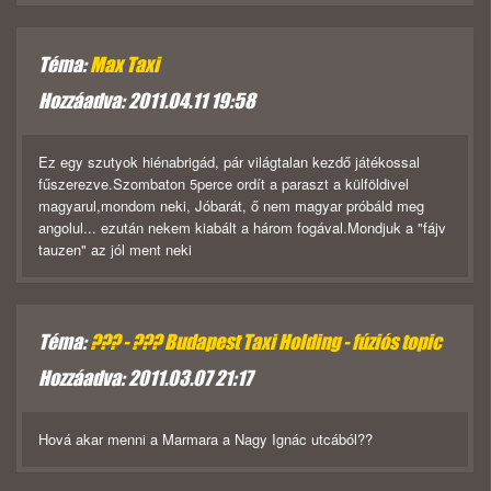
Téma:
Max Taxi
Hozzáadva: 2011.04.11 19:58
Ez egy szutyok hiénabrigád, pár világtalan kezdő játékossal
fűszerezve.Szombaton 5perce ordít a paraszt a külföldivel
magyarul,mondom neki, Jóbarát, ő nem magyar próbáld meg
angolul... ezután nekem kiabált a három fogával.Mondjuk a "fájv
tauzen" az jól ment neki
Téma:
??? - ??? Budapest Taxi Holding - fúziós topic
Hozzáadva: 2011.03.07 21:17
Hová akar menni a Marmara a Nagy Ignác utcából??