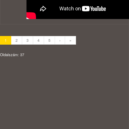
1
2
3
4
5
›
»
Oldalszám: 37