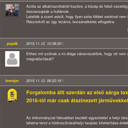
Azóta az alkalmazottaktól kezdve, a közép és felső vezetőig 
összecsaptak a hullámok.
Letették a szent esküt, hogy ilyen soha többet senkivel nem f
Részünkről az ügy lezárva, bocsánatkérés elfogadva.
pupák
2015.11.12. 10:38:20
/
Ehhez mit szólnak a mi drága városvezetőink, hogy ott nem a 
megvalósítását?
tomajer
2015.11.12. 06:22:16
/
Forgalomba állt szerdán az első sárga t
2016-tól már csak átszínezett járművekkel
Az önkormányzat februárban kezdett egyeztetést a helyi társ
lehetne tenni a hódmezővásárhelyi taxipiac kifehérítése érde