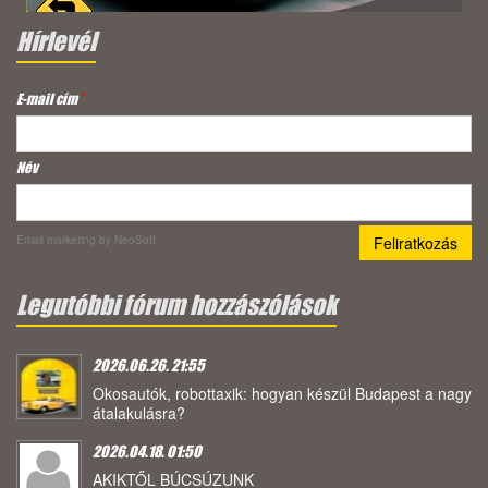
Hírlevél
E-mail cím
*
Név
Email marketing
by NeoSoft
Legutóbbi fórum hozzászólások
2026.06.26. 21:55
Okosautók, robottaxik: hogyan készül Budapest a nagy
átalakulásra?
2026.04.18. 01:50
AKIKTŐL BÚCSÚZUNK