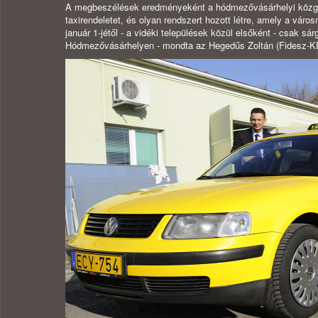
A megbeszélések eredményeként a hódmezővásárhelyi közg
taxirendeletet, és olyan rendszert hozott létre, amely a váro
január 1-jétől - a vidéki települések közül elsőként - csak sár
Hódmezővásárhelyen - mondta az Hegedűs Zoltán (Fidesz-KD