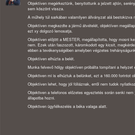
Objektíven megérkeztünk, benyitottunk a jelzett ajtón, serén
sem köszönt vissza.
A műhely túl sarkában valamilyen állványzat alá bestokizva 
Objektíven megkezdte a jármű átvételét, objektíven megállapí
ezt xy dolgozó lemosatja.
Objektíven előjött a MESTER, megállapította, hogy mosni kel
nem. Ezek után faszozott, káromkodott egy kicsit, megkérde
ebben a tevékenységében amelyben végzetes trehányságunkr
Objektíven elhúzta a belét.
Munka felvevő hölgy objektíven próbálta tompítani a helyzet é
Objektiven mi is elhúztuk a belünket, ezt a 160.000 forintot o
Objektíven lehet, hogy jól fóliáznak, erről nem tudok nyilatkoz
Objektiven a telefonos előzetes egyeztetés során senki nem j
állapotba hozni.
Objektiven ügyfélkezelés a béka valaga alatt.