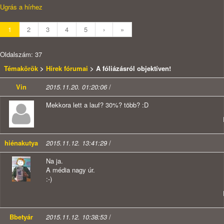
Ugrás a hírhez
1
2
3
4
5
›
»
Oldalszám: 37
Témakörök
>
Hírek fórumai
> A fóliázásról objektíven!
Vin
2015.11.20. 01:20:06
/
Mekkora lett a lauf? 30%? több? :D
hiénakutya
2015.11.12. 13:41:29
/
Na ja.
A média nagy úr.
:-)
Bbetyár
2015.11.12. 10:38:53
/