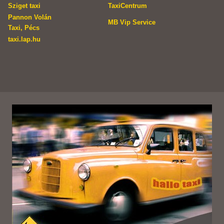
Sziget taxi
TaxiCentrum
Pannon Volán
MB Vip Service
Taxi, Pécs
taxi.lap.hu