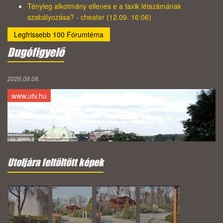
Tényleg alkotmány ellenes e a taxik létszámának
szabályozása? - cheater (12.09. 16:06)
Legfrissebb 100 Fórumtéma
Dugófigyelő
2026.08.08.
www.utv.hu
Utoljára feltöltött képek