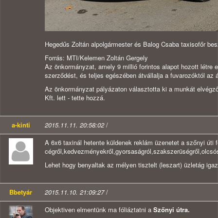
Hegedűs Zoltán alpolgármester és Balog Csaba taxisofőr besz
Forrás: MTI/Kelemen Zoltán Gergely
Az önkormányzat, amely 9 millió forintos alapot hozott létre e
szerződést, és teljes egészében átvállalja a fuvarozóktól az 
Az önkormányzat pályázaton választotta ki a munkát elvégző 
Kft. lett - tette hozzá.
a-kinti
2015.11.11. 20:58:02
/
A 6x6 taxinál hetente küldenek reklám üzenetet a szőnyi úti f
cégről,kedvezményekről,gyorsaságról,szakszerüségről,olcs
Lehet hogy benyaltak az mélyen tisztelt (leszart) üzletág iga
Bbetyár
2015.11.10. 21:09:27
/
Objektiven elmentünk ma fóliáztatni a
Szőnyi útra.