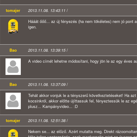
tomajer
2013.11.08. 13:43:11
/
Hááát őőő... az új fényezés (ha nem tökéletes) nem jó pont a
igen.
Bao
2013.11.08. 13:39:15
/
A video címét lehetne módosítani, hogy jön le az egy éves aut
Bao
2013.11.08. 13:37:09
/
Tehát akkor vonjuk le a tényszerű következtetéseket! Ha azt 
kocsinkról, akkor előtte újíttassuk fel, fényeztessük le az egé
plusz... Kampányvideo... :D
tomajer
2013.11.08. 12:51:38
/
Nekem se... az előző. Azért mutatta meg. Direkt rázoomolt
fólia teljes vastagságán, csak megkarcolja mint az üveges a