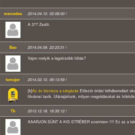
mercedes
2014.04.10. 02:08:00
/
A 377 Zsolti.
Bao
2014.04.09. 22:23:31
/
Vajon melyik a legolcsóbb fóliás?
tomajer
2014.02.10. 06:13:59
/
[b]
Az év biznisze a sárgázás
Először óriási felháborodást ok
fővárosi taxik. Utánajártunk, milyen megoldásokat és trükkök
Tb
2013.12.18. 16:35:12
/
XAARJON SÜNT A KIS STRÉBER szerintem !!!! Ez az a telep