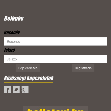
Belépés
Becenév
Jelszó
Bejelentkezés
Regisztráció
Közösségi kapcsolatok