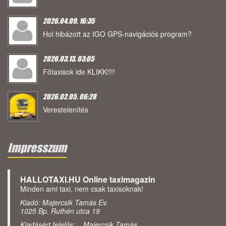
2026.04.09. 16:35
Hol hibázott az IGO GPS-navigációs program?
2026.03.13. 03:05
Főtaxisok ide KLIKK!!!!
2026.02.05. 06:28
Verestelenítés
Impresszum
HALLOTAXI.HU Online taximagazin
Minden ami taxi, nem csak taxisoknak!
Kiadó: Majercsik Tamás Ev.
1025 Bp. Ruthén utca 19
Kiadásért felelős: Majercsik Tamás