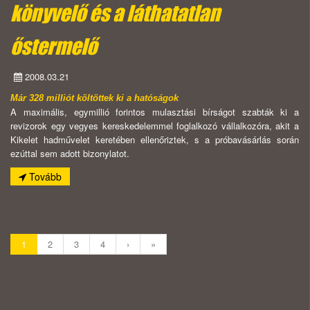
könyvelő és a láthatatlan
őstermelő
2008.03.21
Már 328 milliót költöttek ki a hatóságok
A maximális, egymillió forintos mulasztási bírságot szabták ki a
revizorok egy vegyes kereskedelemmel foglalkozó vállalkozóra, akit a
Kikelet hadművelet keretében ellenőriztek, s a próbavásárlás során
ezúttal sem adott bizonylatot.
Tovább
1
2
3
4
›
»