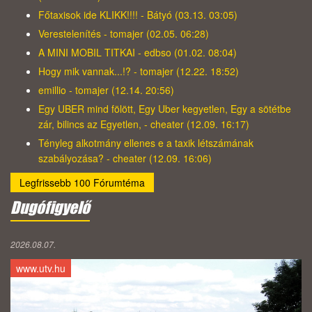
Főtaxisok ide KLIKK!!!! - Bátyó (03.13. 03:05)
Verestelenítés - tomajer (02.05. 06:28)
A MINI MOBIL TITKAI - edbso (01.02. 08:04)
Hogy mik vannak...!? - tomajer (12.22. 18:52)
emillio - tomajer (12.14. 20:56)
Egy UBER mind fölött, Egy Uber kegyetlen, Egy a sötétbe
zár, bilincs az Egyetlen, - cheater (12.09. 16:17)
Tényleg alkotmány ellenes e a taxik létszámának
szabályozása? - cheater (12.09. 16:06)
Legfrissebb 100 Fórumtéma
Dugófigyelő
2026.08.07.
www.utv.hu