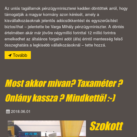
Az uniós tagállamok pénzügyminiszterei kedden döntöttek arról, hogy
támogatják a magyar kormány azon kérését, amely a
kisvállalkozásoknak jelentős adócsökkentést és egyszerűsítést
biztosíthat – jelentette be Varga Mihály pénzügyminiszter. A döntés
értelmében akár már jövőre négymillió forinttal 12 millió forintra
emelkedhet az általános forgalmi adót (áfa) érintő mentesség felső
összeghatára a legkisebb vállalkozásoknál – tette hozzá.
Tovább
Most akkor mivan? Taxaméter ?
Onlány kassza ? Mindkettő! :-)
2018.06.01
Szokott