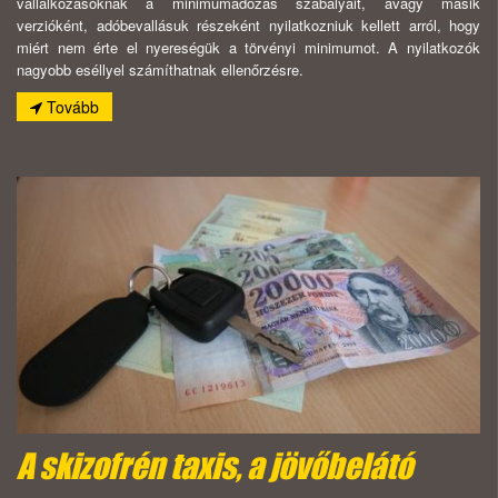
vállalkozásoknak a minimumadózás szabályait, avagy másik
verzióként, adóbevallásuk részeként nyilatkozniuk kellett arról, hogy
miért nem érte el nyereségük a törvényi minimumot. A nyilatkozók
nagyobb eséllyel számíthatnak ellenőrzésre.
Tovább
A skizofrén taxis, a jövőbelátó