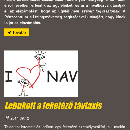
erről levélben értesítik az ügyfeleiket, és arra hivatkozva utasítják
el az elszámolást, hogy az ügyfél
nem számít fogyasztónak
. A
Pénzcentrum a Lízingszövetség segítségével utánajárt, hogy kinek
is jár az elszámolás.
Tovább
Lebukott a feketéző távtaxis
2014.09.12
Teleautót hirdetett és indított egy feketéző személyszállító, aki mielőtt