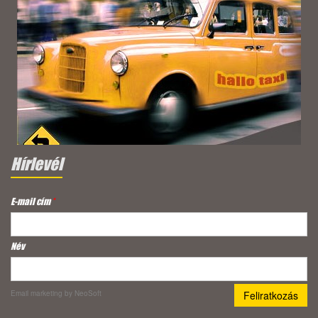
Hírlevél
E-mail cím
*
Név
Email marketing
by NeoSoft