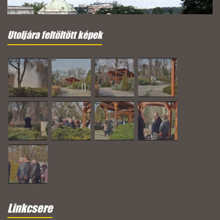
Utoljára feltöltött képek
Linkcsere