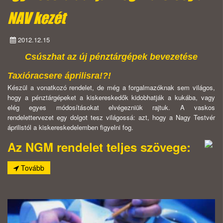
NAV kezét
2012.12.15
Csúszhat az új pénztárgépek bevezetése
Taxióracsere áprilisra!?!
Készül a vonatkozó rendelet, de még a forgalmazóknak sem világos,
hogy a pénztárgépeket a kiskereskedők kidobhatják a kukába, vagy
elég egyes módosításokat elvégezniük rajtuk. A vaskos
rendelettervezet egy dolgot tesz világossá: azt, hogy a Nagy Testvér
áprilistól a kiskereskedelemben figyelni fog.
Az NGM rendelet teljes szövege:
Tovább