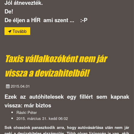
Jól átnevezték.
De!
De éljen a HÍR ami szent ... :-P
Tovább
Taxis vállalkozóként nem jár
vissza a devizahitelből!
2015.04.01
Ezek az autóhitelesek egy fillért sem kapnak
vissza: már biztos
Ráski Péter
2015. március 31. kedd 06:02
Sok olvasónk panaszkodik arra, hogy autóvásárlása után nem jár
neki a devizahiteles elszámolás. Több olyan lízingcég is van, akik