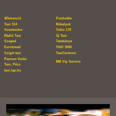
4Dimenzió
Fixshuttle
Taxi 314
Rókalyuk
Szentendre
Tokio 170
Rádió Taxi
Új Taxi
Szeged
Tatabánya
Eurotravel
TAXI 3000
Sziget taxi
TaxiCentrum
Pannon Volán
MB Vip Service
Taxi, Pécs
taxi.lap.hu