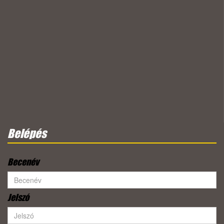
Belépés
Becenév
Jelszó