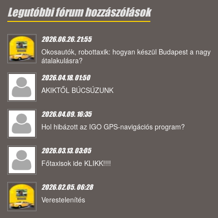
Legutóbbi fórum hozzászólások
2026.06.26. 21:55
Okosautók, robottaxik: hogyan készül Budapest a nagy
átalakulásra?
2026.04.18. 01:50
AKIKTŐL BÚCSÚZUNK
2026.04.09. 16:35
Hol hibázott az IGO GPS-navigációs program?
2026.03.13. 03:05
Főtaxisok ide KLIKK!!!!
2026.02.05. 06:28
Verestelenítés