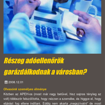
Részeg adóellenőrök
garázdálkodnak a városban?
2008.12.01
Olvasónk személyes élménye
Közben az APEH-os (most már nagy betűvel, hisz sajnos tényleg az
volt) többször felszólította, hogy nézzen a szemébe, és higgye el, hogy
eljárást fog ellene indítani. Eddig nem akarta „megszívatni” de most