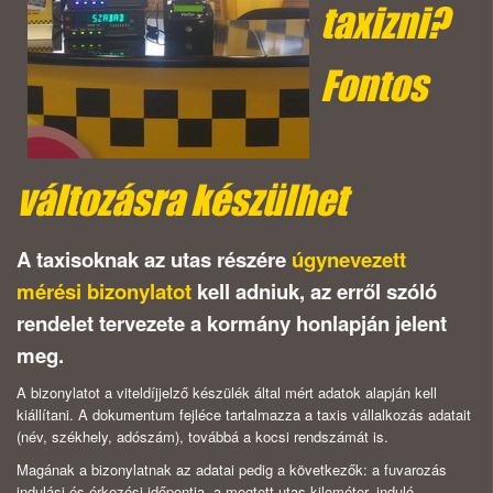
taxizni?
Fontos
változásra készülhet
A taxisoknak az utas részére
úgynevezett
mérési bizonylatot
kell adniuk, az erről szóló
rendelet tervezete a kormány honlapján jelent
meg.
A bizonylatot a viteldíjjelző készülék által mért adatok alapján kell
kiállítani. A dokumentum fejléce tartalmazza a taxis vállalkozás adatait
(név, székhely, adószám), továbbá a kocsi rendszámát is.
Magának a bizonylatnak az adatai pedig a következők: a fuvarozás
indulási és érkezési időpontja, a megtett utas-kilométer, induló