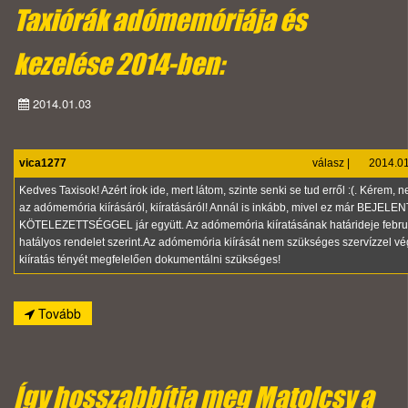
Taxiórák adómemóriája és
kezelése 2014-ben:
2014.01.03
vica1277
válasz
|
2014.01.0
Kedves Taxisok! Azért írok ide, mert látom, szinte senki se tud erről :(. Kérem, n
az adómemória kiírásáról, kiíratásáról! Annál is inkább, mivel ez már BEJELE
KÖTELEZETTSÉGGEL jár együtt. Az adómemória kiíratásának határideje februá
hatályos rendelet szerint.Az adómemória kiírását nem szükséges szervízzel vé
kiíratás tényét megfelelően dokumentálni szükséges!
Tovább
Így hosszabbítja meg Matolcsy a