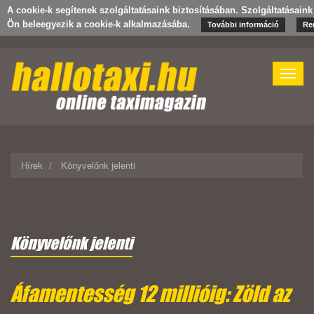
A cookie-k segítenek szolgáltatásaink biztosításában. Szolgáltatásaink
Ön beleegyezik a cookie-k alkalmazásába.
További információ
Re
Toggle
naviga
Hírek
Könyvelőnk jelenti
Könyvelőnk jelenti
Áfamentesség 12 millióig: Zöld az