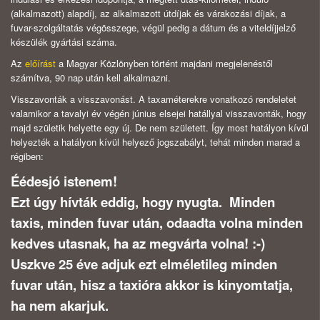
(alkalmazott) alapdíj, az alkalmazott útdíjak és várakozási díjak, a
fuvar-szolgáltatás végösszege, végül pedig a dátum és a viteldíjjelző
készülék gyártási száma.
Az
előírást
a Magyar Közlönyben történt majdani megjelenéstől
számítva, 90 nap után kell alkalmazni.
Visszavonták a visszavonást. A taxaméterekre vonatkozó rendeletet
valamikor a tavalyi év végén június elsejei hatállyal visszavonták, hogy
majd születik helyette egy új. De nem született. Így most hatályon kívül
helyezték a hatályon kívül helyező jogszabályt, tehát minden marad a
régiben:
Éédesjó istenem!
Ezt úgy hívták eddig, hogy nyugta. Minden
taxis, minden fuvar után, odaadta volna minden
kedves utasnak, ha az megvárta volna! :-)
Uszkve 25 éve adjuk ezt elméletileg minden
fuvar után, hisz a taxióra akkor is kinyomtatja,
ha nem akarjuk.