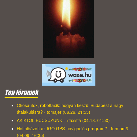
Top fórumok
Okosautók, robottaxik: hogyan készül Budapest a nagy
átalakulásra? - tomajer (06.26. 21:55)
AKIKTŐL BÚCSÚZUNK - +taxista (04.18. 01:50)
Hol hibázott az IGO GPS-navigációs program? - tomtom6
(04.09. 16:35)