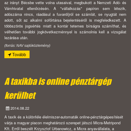
az irányt Bécsbe vette volna utasaival, megbukott a Nemzeti Adó- és
Vámhivatal ellenőrzésén. A "vállalkozás" papíron sem létezik,
adószáma nincs, ráadásul a fuvardíjról se számlát, se nyugtát nem
adott, sőt az alkalmi sofőrtársa bejelentéséről is megfeledkezett. A
többszörös jogsértés miatt a kontár tetemes bírságra számíthat, és
vélhetően további jogkövetkezménnyel is számolnia kell a vizsgálat
lezárása után.
(forrás: NAV sajtóközlemény)
Tovább
A taxikba is online pénztárgép
kerülhet
2014.08.22
A taxik és a különféle élelmiszer-automaták online-pénztárgépesítését
várja a magyar piacon meghatározó szerepet játszó Micra-Metripond
Kft. Erről beszélt Krzysztof Urbanowicz, a Micra anyavállalata, a