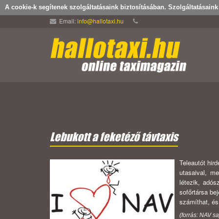
A cookie-k segítenek szolgáltatásaink biztosításában. Szolgáltatásain
Email:
info@hallotaxi.hu
Lebukott a feketéző távtaxis
Teleautót hird
utasaival, m
létezik, adós
sofőrtársa be
számíthat, és
(forrás: NAV s