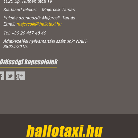
1025 Bp. Ruthén utca 19
Kiadásért felelős: Majercsik Tamás
Felelős szerkesztő: Majercsik Tamás
Email:
majercsik@hallotaxi.hu
Tel: +36 20 457 48 46
Adatkezelési nyilvántartási számunk: NAIH-
88024/2015.
özösségi kapcsolatok