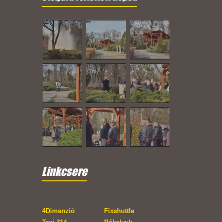
Linkcsere
4Dimenzió
Fixshuttle