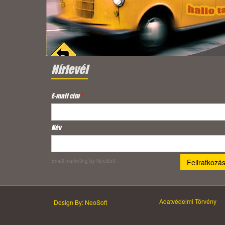
Hírlevél
E-mail cím
*
Név
Email marketing
by NeoSoft
Adatvédelmi Törvény
Design By: NeoSoft