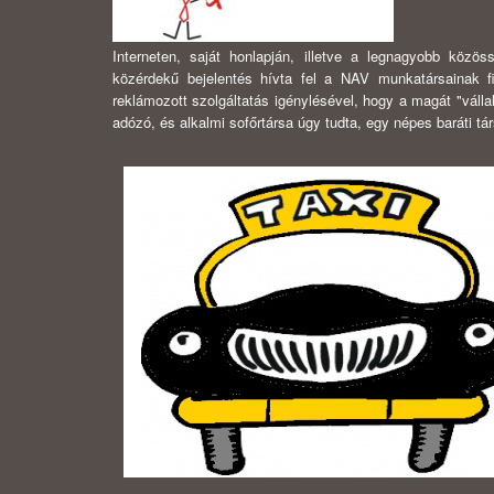
Interneten, saját honlapján, illetve a legnagyobb közös
közérdekű bejelentés hívta fel a NAV munkatársainak fi
reklámozott szolgáltatás igénylésével, hogy a magát "válla
adózó, és alkalmi sofőrtársa úgy tudta, egy népes baráti tár