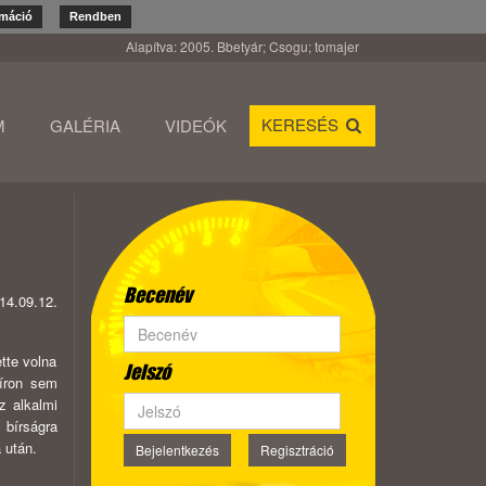
rmáció
Rendben
Alapítva: 2005. Bbetyár; Csogu; tomajer
KERESÉS
M
GALÉRIA
VIDEÓK
Becenév
14.09.12.
ette volna
Jelszó
píron sem
z alkalmi
 bírságra
 után.
Bejelentkezés
Regisztráció