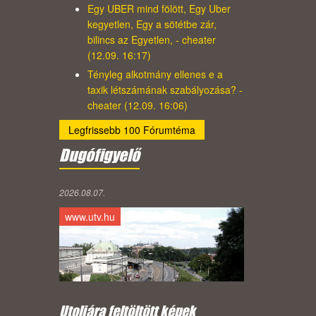
Egy UBER mind fölött, Egy Uber
kegyetlen, Egy a sötétbe zár,
bilincs az Egyetlen, - cheater
(12.09. 16:17)
Tényleg alkotmány ellenes e a
taxik létszámának szabályozása? -
cheater (12.09. 16:06)
Legfrissebb 100 Fórumtéma
Dugófigyelő
2026.08.07.
www.utv.hu
Utoljára feltöltött képek