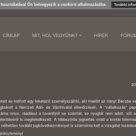
k használatával Ön beleegyezik a cookie-k alkalmazásába.
További info
CÍMLAP
MIT, HOL VEGYÜNK?
HÍREK
FÓRU
20
etett és indított egy feketéző személyszállító, aki mielőtt az irányt Bécsbe v
egbukott a Nemzeti Adó- és Vámhivatal ellenőrzésén. A "vállalkozás" pa
záma nincs, ráadásul a fuvardíjról se számlát, se nyugtát nem adott, sőt a
jelentéséről is megfeledkezett. A többszörös jogsértés miatt a kontár tetemes
 vélhetően további jogkövetkezménnyel is számolnia kell a vizsgálat lezárása
ajtóközlemény)