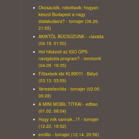
Okosautók, robottaxik: hogyan
készül Budapest a nagy
átalakulásra? - tomajer (06.26.
21:55)
AKIKTŐL BÚCSÚZUNK - +taxista
(04.18. 01:50)
Hol hibázott az IGO GPS-
navigációs program? - tomtom6
(04.09. 16:35)
Főtaxisok ide KLIKK!!!! - Bátyó
(03.13. 03:05)
Verestelenítés - tomajer (02.05.
06:28)
A MINI MOBIL TITKAI - edbso
(01.02. 08:04)
Hogy mik vannak...!? - tomajer
(12.22. 18:52)
emillio - tomajer (12.14. 20:56)