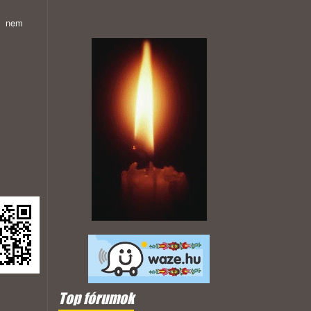
, nem
Top fórumok