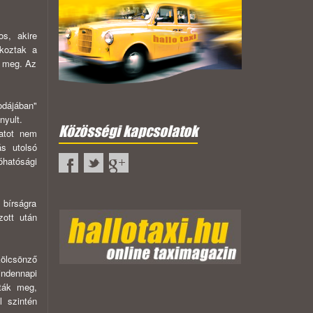
os, akire
lkoztak a
k meg. Az
odájában"
nyult.
Közösségi kapcsolatok
latot nem
ás utolsó
óhatósági
 bírságra
zott után
kölcsönző
ndennapi
tták meg,
l szintén