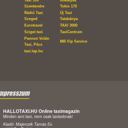
Taxi 314
Rókalyuk
Szentendre
Tokio 170
Rádió Taxi
Új Taxi
Szeged
Tatabánya
Eurotravel
TAXI 3000
Sziget taxi
TaxiCentrum
Pannon Volán
MB Vip Service
Taxi, Pécs
taxi.lap.hu
mpresszum
HALLOTAXI.HU Online taximagazin
Minden ami taxi, nem csak taxisoknak!
Kiadó: Majercsik Tamás Ev.