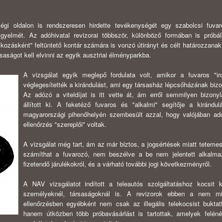
ségi oldalon is rendszeresen hirdette tevékenységét egy szabolcsi fuvar
gyelmét. Az adóhivatal revizorai többször, különböző formában is próbá
lkozásként" feltüntető kontár számára is vonzó útirányt és célt határozzana
saságot kell elvinni az egyik ausztriai élményparkba.
A vizsgálat egyik meglepő fordulata volt, amikor a fuvaros "ir
véglegesítették a kirándulást, ami egy társasház lépcsőházának bizo
Az adózó a viteldíjat is itt vette át, ám erről semmilyen bizony
állított ki. A feketéző fuvaros és "alkalmi" segítője a kirándul
magyarországi pihenőhelyén szembesült azzal, hogy valójában ad
ellenőrzés "szereplői" voltak.
A vizsgálat még tart, ám az már biztos, a jogsértések miatt tetemes
számíthat a fuvarozó, nem beszélve a be nem jelentett alkalma
fizetendő járulékokról, és a várható további jogi következményről.
A NAV vizsgálatot indított a teleautós szolgáltatáshoz kocsit 
személyeknél, társaságoknál is. A revizorok ebben a nem mi
ellenőrzésben egyébként nem csak az illegális telekocsist bukta
hanem útközben több próbavásárlást is tartottak, amelyek feléné