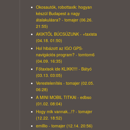
Okosautók, robottaxik: hogyan
készül Budapest a nagy
átalakulásra? - tomajer (06.26.
21:55)
AKIKTŐL BÚCSÚZUNK - +taxista
(04.18. 01:50)
Hol hibázott az IGO GPS-
navigációs program? - tomtom6
(04.09. 16:35)
Főtaxisok ide KLIKK!!!! - Bátyó
(03.13. 03:05)
Verestelenítés - tomajer (02.05.
06:28)
A MINI MOBIL TITKAI - edbso
(01.02. 08:04)
Hogy mik vannak...!? - tomajer
(12.22. 18:52)
emillio - tomajer (12.14. 20:56)