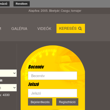
rmáció
Rendben
Alapítva: 2005. Bbetyár; Csogu; tomajer
KERESÉS
M
GALÉRIA
VIDEÓK
Becenév
e:
Jelszó
: 4330
Bejelentkezés
Regisztráció