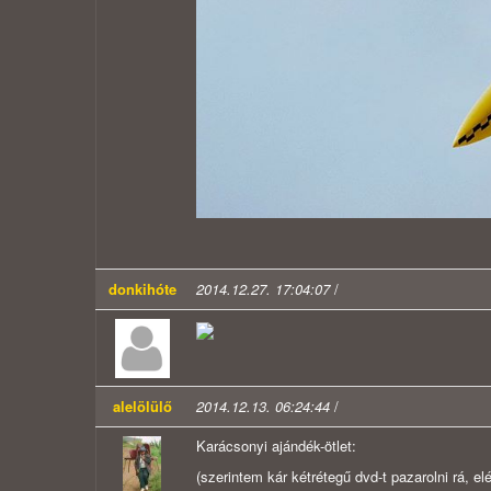
donkihóte
2014.12.27. 17:04:07
/
alelölülő
2014.12.13. 06:24:44
/
Karácsonyi ajándék-ötlet:
(szerintem kár kétrétegű dvd-t pazarolni rá, e