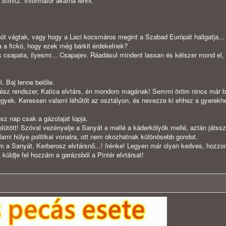
 Stirlitz. Informátor akarna lenni.
t vágtak, vagy hogy a Laci kocsmáros megint a Szabad Európát hallgatja...
a a fickó, hogy ezek még bárkit érdekelnek?
s csapata, ilyesmi... Csapajev. Ráadásul mindent lassan és kétszer mond el,
. Baj lenne belőle.
gész rendszer, Katica elvtárs, én mondom magának! Semmi öröm nincs már b
gyek. Keressen valami léhűtőt az osztályon, és nevezze ki ehhez a gyerekh
ész nap csak a gázolajat lopja.
lütött! Szóval vezényelje a Sanyát e mellé a káderkölyök mellé, aztán játss
ami hülye politikai vonalra, ott nem okozhatnak különösebb gondot.
vom a Sanyát. Kerberosz elvtársnő...! Irénke! Legyen már olyan kedves, hozzo
küldje fel hozzám a garázsból a Pintér elvtársat!