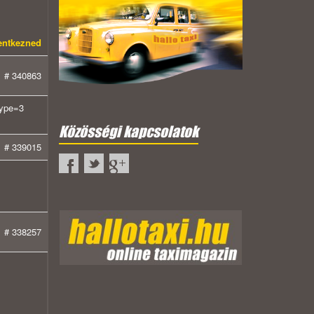
lentkezned
# 340863
type=3
Közösségi kapcsolatok
# 339015
# 338257