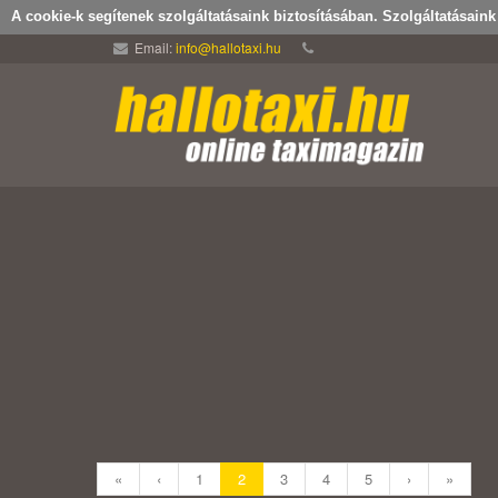
A cookie-k segítenek szolgáltatásaink biztosításában. Szolgáltatásain
Email:
info@hallotaxi.hu
«
‹
1
2
3
4
5
›
»