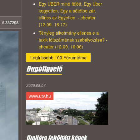
Egy UBER mind fölött, Egy Uber
kegyetlen, Egy a sötétbe zár,
bilincs az Egyetlen, - cheater
# 337298
(12.09. 16:17)
Tényleg alkotmány ellenes e a
taxik létszámának szabályozása? -
cheater (12.09. 16:06)
Legfrissebb 100 Fórumtéma
Dugófigyelő
2026.08.07.
www.utv.hu
Utoljára feltöltött képek