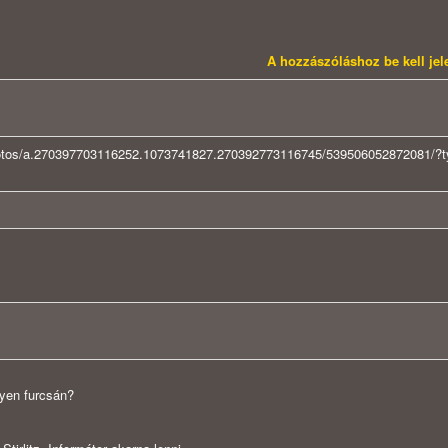
A hozzászóláshoz be kell je
photos/a.270397703116252.1073741827.270392773116745/539506052872081/?
lyen furcsán?