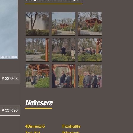
# 337263
Linkcsere
# 337090
4Dimenzió
Fixshuttle