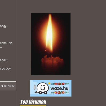
 hogy
enne. Na,
ez
zanak
n be egy
# 337396
Top fórumok