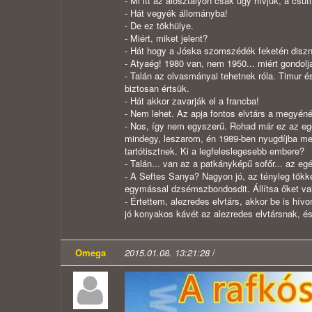
- M
i itt az alosztályon csak úgy hívjuk, a csúti
- Hát vegyék állományba!
- De ez tökhülye.
- Miért, miket jelent?
- Hát hogy a Jóska szomszédék feketén disznó
- Atyaég! 1980 van, nem 1950... miért gondolj
- Talán az olvasmányai tehetnek róla. Timur é
biztosan értsük.
- Hát akkor zavarják el a francba!
- Nem lehet. Az apja fontos elvtárs a megyénél
- Nos, így nem egyszerű. Rohad már ez az e
mindegy, leszarom, én 1989-ben nyugdíjba me
tartótisztnek. Ki a legfeleslegesebb embere?
- Talán... van az a patkányképű sofőr... az eg
- A Seftes Sanya? Nagyon jó, az tényleg tökke
egymással dzsémszbondosdit. Állítsa őket val
- Értettem, alezredes elvtárs, akkor be is hí
jó konyakos kávét az alezredes elvtársnak, és 
Omega
2015.01.08. 13:21:28
/