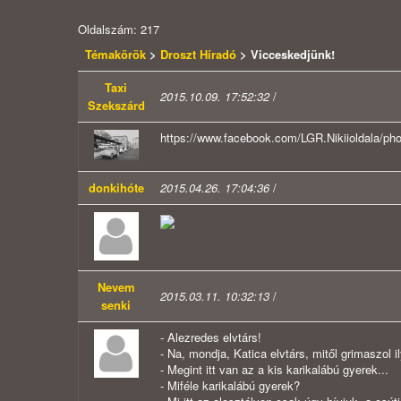
Oldalszám: 217
Témakörök
>
Droszt Híradó
> Vicceskedjünk!
Taxi
2015.10.09. 17:52:32
/
Szekszárd
https://www.facebook.com/LGR.Nikiioldala/
donkihóte
2015.04.26. 17:04:36
/
Nevem
2015.03.11. 10:32:13
/
senki
- Alezredes elvtárs!
- Na, mondja, Katica elvtárs, mitől grimaszol i
- Megint itt van az a kis karikalábú gyerek...
- Miféle karikalábú gyerek?