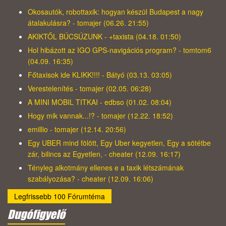
Okosautók, robottaxik: hogyan készül Budapest a nagy
átalakulásra? - tomajer (06.26. 21:55)
AKIKTŐL BÚCSÚZUNK - +taxista (04.18. 01:50)
Hol hibázott az IGO GPS-navigációs program? - tomtom6
(04.09. 16:35)
Főtaxisok ide KLIKK!!!! - Bátyó (03.13. 03:05)
Verestelenítés - tomajer (02.05. 06:28)
A MINI MOBIL TITKAI - edbso (01.02. 08:04)
Hogy mik vannak...!? - tomajer (12.22. 18:52)
emillio - tomajer (12.14. 20:56)
Egy UBER mind fölött, Egy Uber kegyetlen, Egy a sötétbe
zár, bilincs az Egyetlen, - cheater (12.09. 16:17)
Tényleg alkotmány ellenes e a taxik létszámának
szabályozása? - cheater (12.09. 16:06)
Legfrissebb 100 Fórumtéma
Dugófigyelő