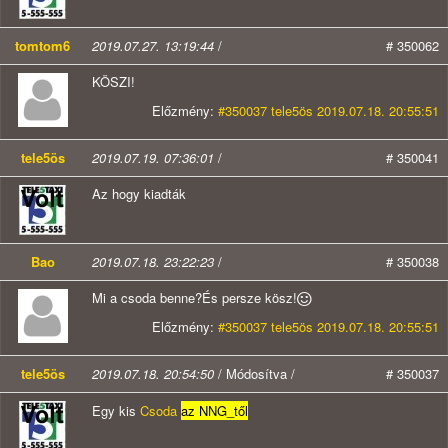
tomtom6
2019.07.27. 13:19:44
/
# 350062
KÖSZI!
Előzmény:
#350037 tele5ös 2019.07.18. 20:55:51
tele5ös
2019.07.19. 07:36:01
/
# 350041
Az hogy kiadták
Bao
2019.07.18. 23:22:23
/
# 350038
Mi a csoda benne?És persze kösz!
Előzmény:
#350037 tele5ös 2019.07.18. 20:55:51
tele5ös
2019.07.18. 20:54:50
/ Módosítva /
# 350037
Egy kis
Csoda
az NNG_től