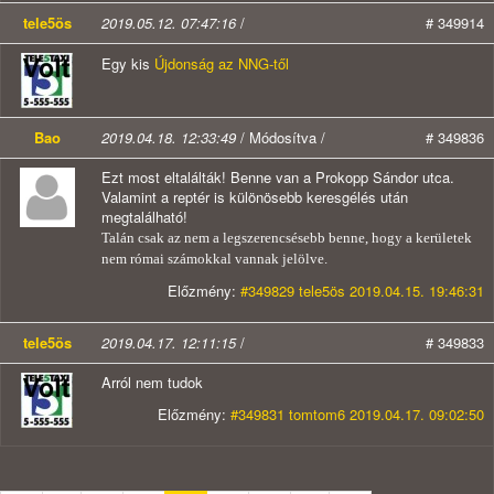
tele5ös
2019.05.12. 07:47:16
/
# 349914
Egy kis
Újdonság az NNG-től
Bao
2019.04.18. 12:33:49
/ Módosítva /
# 349836
Ezt most eltalálták! Benne van a Prokopp Sándor utca.
Valamint a reptér is különösebb keresgélés után
megtalálható!
Talán csak az nem a legszerencsésebb benne, hogy a kerületek
nem római számokkal vannak jelölve.
Előzmény:
#349829 tele5ös 2019.04.15. 19:46:31
tele5ös
2019.04.17. 12:11:15
/
# 349833
Arról nem tudok
Előzmény:
#349831 tomtom6 2019.04.17. 09:02:50