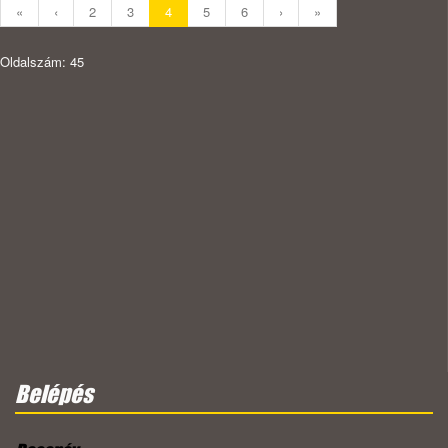
«
‹
2
3
4
5
6
›
»
Oldalszám: 45
Belépés