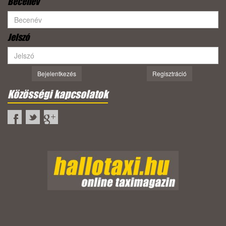
Becenév
Jelszó
Bejelentkezés
Regisztráció
Közösségi kapcsolatok