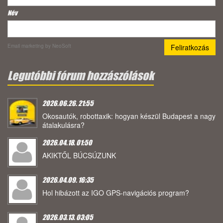
Név
Email marketing
by NeoSoft
Legutóbbi fórum hozzászólások
2026.06.26. 21:55
Okosautók, robottaxik: hogyan készül Budapest a nagy
átalakulásra?
2026.04.18. 01:50
AKIKTŐL BÚCSÚZUNK
2026.04.09. 16:35
Hol hibázott az IGO GPS-navigációs program?
2026.03.13. 03:05