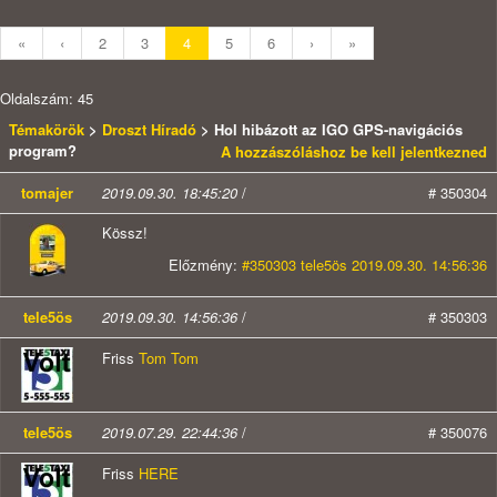
«
‹
2
3
4
5
6
›
»
Oldalszám: 45
Témakörök
>
Droszt Híradó
> Hol hibázott az IGO GPS-navigációs
program?
A hozzászóláshoz be kell jelentkezned
tomajer
2019.09.30. 18:45:20
/
# 350304
Kössz!
Előzmény:
#350303 tele5ös 2019.09.30. 14:56:36
tele5ös
2019.09.30. 14:56:36
/
# 350303
Friss
Tom Tom
tele5ös
2019.07.29. 22:44:36
/
# 350076
Friss
HERE