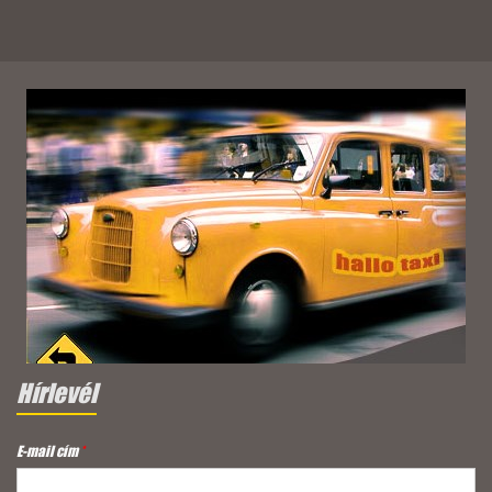
Hírlevél
E-mail cím
*