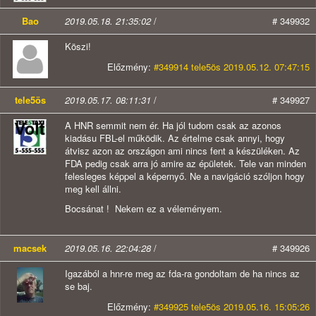
Bao
2019.05.18. 21:35:02
/
# 349932
Köszi!
Előzmény:
#349914 tele5ös 2019.05.12. 07:47:15
tele5ös
2019.05.17. 08:11:31
/
# 349927
A HNR semmit nem ér. Ha jól tudom csak az azonos
kiadásu FBL-el működik. Az értelme csak annyi, hogy
átvisz azon az országon ami nincs fent a készüléken. Az
FDA pedig csak arra jó amire az épületek. Tele van minden
felesleges képpel a képernyő. Ne a navigáció szóljon hogy
meg kell állni.
Bocsánat ! Nekem ez a véleményem.
macsek
2019.05.16. 22:04:28
/
# 349926
Igazából a hnr-re meg az fda-ra gondoltam de ha nincs az
se baj.
Előzmény:
#349925 tele5ös 2019.05.16. 15:05:26