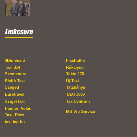
Linkcsere
4Dimenzió
Fixshuttle
Taxi 314
Rókalyuk
Szentendre
Tokio 170
Rádió Taxi
Új Taxi
Szeged
Tatabánya
Eurotravel
TAXI 3000
Sziget taxi
TaxiCentrum
Pannon Volán
MB Vip Service
Taxi, Pécs
taxi.lap.hu