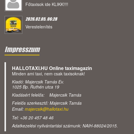
Főtaxisok ide KLIKK!!!!
2026.02.05. 06:28
Verestelenítés
Impresszum
HALLOTAXI.HU Online taximagazin
Minden ami taxi, nem csak taxisoknak!
Kiadó: Majercsik Tamás Ev.
1025 Bp. Ruthén utca 19
Kiadásért felelős: Majercsik Tamás
Felelős szerkesztő: Majercsik Tamás
Email:
majercsik@hallotaxi.hu
Tel: +36 20 457 48 46
Adatkezelési nyilvántartási számunk: NAIH-88024/2015.