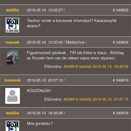
tele5ös
2019.05.16. 15:05:27
/
# 349925
Taxihoz minek a kamionos információ? Karácsonyfát
akarsz?
macsek
2019.05.16. 10:30:40
/ Módosítva /
# 349924
Figyelmeztető jelzések , TIR stb.Előre is köszi. Állítólag
az N-corén fenn van de nekem sajna nincs olyanom.
Előzmény:
#349918 tele5ös 2019.05.13. 18:45:35
tomtom6
2019.05.13. 20:57:15
/
# 349919
KÖSZÖNJÜK!
Előzmény:
#349914 tele5ös 2019.05.12. 07:47:15
tele5ös
2019.05.13. 18:45:36
/
# 349918
Mire gondolsz?