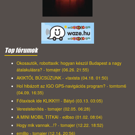
Top fórumok
Okosautók, robottaxik: hogyan készül Budapest a nagy
átalakulásra? - tomajer (06.26. 21:55)
AKIKTŐL BÚCSÚZUNK - +taxista (04.18. 01:50)
Hol hibázott az IGO GPS-navigációs program? - tomtom6
(04.09. 16:35)
Főtaxisok ide KLIKK!!!! - Bátyó (03.13. 03:05)
Verestelenítés - tomajer (02.05. 06:28)
A MINI MOBIL TITKAI - edbso (01.02. 08:04)
Hogy mik vannak...!? - tomajer (12.22. 18:52)
emillio - tomajer (12.14. 20:56)