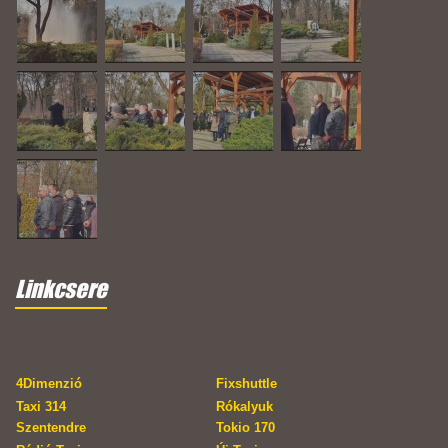
Linkcsere
4Dimenzió
Fixshuttle
Taxi 314
Rókalyuk
Szentendre
Tokio 170