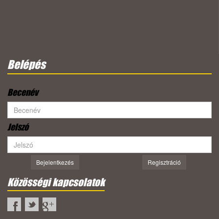
Belépés
Becenév
Jelszó
Bejelentkezés
Regisztráció
Közösségi kapcsolatok