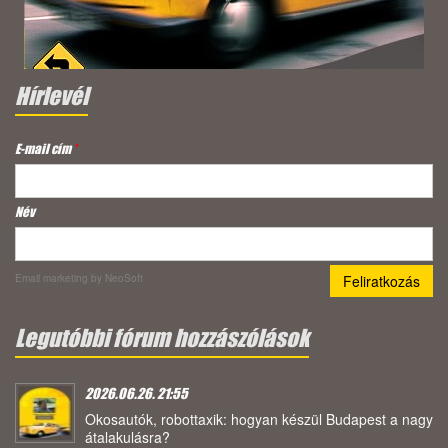
Hírlevél
E-mail cím
*
Név
Email marketing
by NeoSoft
Legutóbbi fórum hozzászólások
2026.06.26. 21:55
Okosautók, robottaxik: hogyan készül Budapest a nagy
átalakulásra?