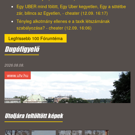
Egy UBER mind fölött, Egy Uber kegyetlen, Egy a sötétbe
zár, bilincs az Egyetlen, - cheater (12.09. 16:17)
Tényleg alkotmány ellenes e a taxik létszámának
szabályozása? - cheater (12.09. 16:06)
Legfrissebb 100 Fórumtéma
Dugófigyelő
2026.08.08.
www.utv.hu
Utoljára feltöltött képek