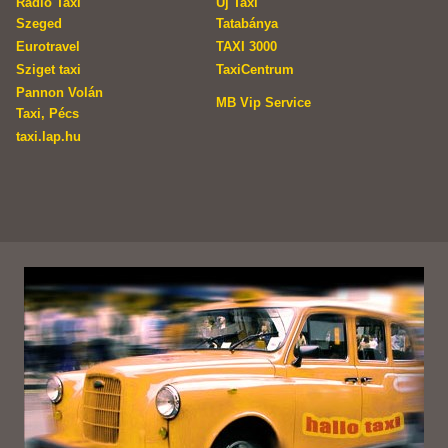
Rádió Taxi
Új Taxi
Szeged
Tatabánya
Eurotravel
TAXI 3000
Sziget taxi
TaxiCentrum
Pannon Volán
MB Vip Service
Taxi, Pécs
taxi.lap.hu