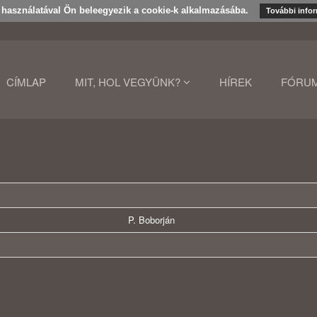
k használatával Ön beleegyezik a cookie-k alkalmazásába.
További info
CÍMLAP
MIT, HOL VEGYÜNK?
HÍREK
FÓRU
P. Boborján