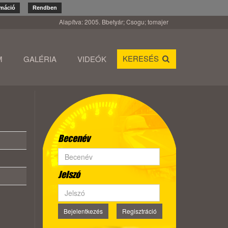
rmáció
Rendben
Alapítva: 2005. Bbetyár; Csogu; tomajer
KERESÉS
M
GALÉRIA
VIDEÓK
Becenév
Jelszó
Bejelentkezés
Regisztráció