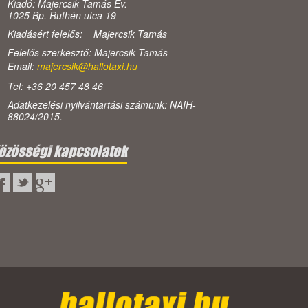
Kiadó: Majercsik Tamás Ev.
1025 Bp. Ruthén utca 19
Kiadásért felelős: Majercsik Tamás
Felelős szerkesztő: Majercsik Tamás
Email:
majercsik@hallotaxi.hu
Tel: +36 20 457 48 46
Adatkezelési nyilvántartási számunk: NAIH-
88024/2015.
özösségi kapcsolatok