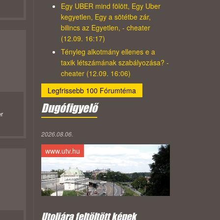
Egy UBER mind fölött, Egy Uber
kegyetlen, Egy a sötétbe zár,
bilincs az Egyetlen, - cheater
(12.09. 16:17)
Tényleg alkotmány ellenes e a
taxik létszámának szabályozása? -
cheater (12.09. 16:06)
Legfrissebb 100 Fórumtéma
Dugófigyelő
r
2026.08.06.
www.utv.hu
Utoljára feltöltött képek