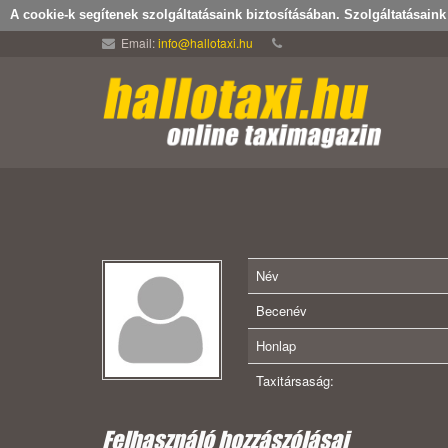
A cookie-k segítenek szolgáltatásaink biztosításában. Szolgáltatásain
Email:
info@hallotaxi.hu
Név
Becenév
Honlap
Taxitársaság:
Felhasználó hozzászólásai