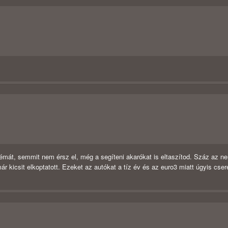
émát, semmit nem érsz el, még a segíteni akarókat is eltaszítod. Száz az n
 kicsit elkoptatott. Ezeket az autókat a tíz év és az euro3 miatt úgyis cseré