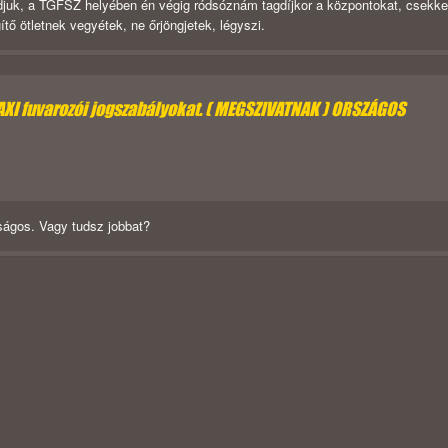
juk, a TGFSZ helyében én végig ródsóznám tagdíjkor a központokat, csekke
tő ötletnek vegyétek, ne őrjöngjetek, légyszi.
TAXI fuvarozói jogszabályokat. ( MEGSZIVATNAK ) ORSZÁGOS
ságos. Vagy tudsz jobbat?