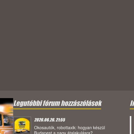
Legutóbbi fórum hozzászólások
I
2026.06.26. 21:55
Okosautók, robottaxik: hogyan készül
Budapest a nagy átalakulásra?