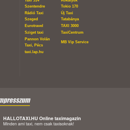
Taxi 314
Rókalyuk
Szentendre
Tokio 170
Rádió Taxi
Új Taxi
Szeged
Tatabánya
Eurotravel
TAXI 3000
Sziget taxi
TaxiCentrum
Pannon Volán
MB Vip Service
Taxi, Pécs
taxi.lap.hu
mpresszum
HALLOTAXI.HU Online taximagazin
Minden ami taxi, nem csak taxisoknak!