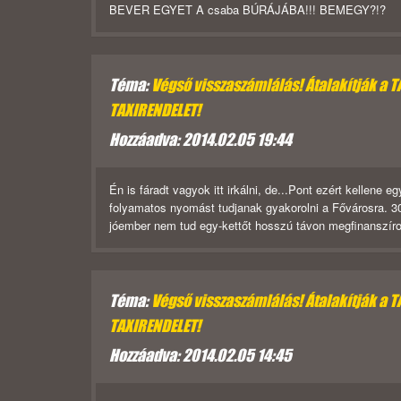
BEVER EGYET A csaba BÚRÁJÁBA!!! BEMEGY?!?
Téma:
Végső visszaszámlálás! Átalakítják a 
TAXIRENDELET!
Hozzáadva: 2014.02.05 19:44
Én is fáradt vagyok itt irkálni, de...Pont ezért kellene
folyamatos nyomást tudjanak gyakorolni a Fővárosra. 3
jóember nem tud egy-kettőt hosszú távon megfinanszíroz
Téma:
Végső visszaszámlálás! Átalakítják a 
TAXIRENDELET!
Hozzáadva: 2014.02.05 14:45