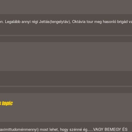
 Legalább annyi régi Jettás(tengelytáv), Oktávia tour meg hasonló brigád v
s topic
ó (rtaximittudoménmennyi) most lehet, hogy szénné ég.....VAGY BEMEGY ÉS