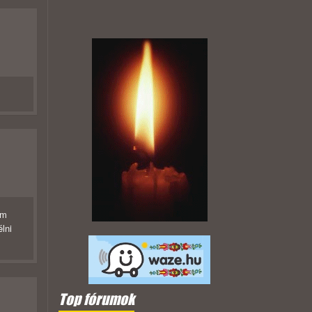
em
lni
Top fórumok