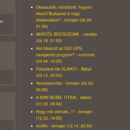
Okosautók, robottaxik: hogyan
készül Budapest a nagy
átalakulásra? - tomajer (06.26.
an
21:55)
AKIKTŐL BÚCSÚZUNK - +taxista
(04.18. 01:50)
Hol hibázott az IGO GPS-
navigációs program? - tomtom6
(04.09. 16:35)
Főtaxisok ide KLIKK!!!! - Bátyó
(03.13. 03:05)
Verestelenítés - tomajer (02.05.
06:28)
A MINI MOBIL TITKAI - edbso
(01.02. 08:04)
Hogy mik vannak...!? - tomajer
(12.22. 18:52)
emillio - tomajer (12.14. 20:56)