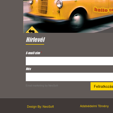
Hírlevél
E-mail cím
*
Név
Email marketing
by NeoSoft
Adatvédelmi Törvény
Design By: NeoSoft