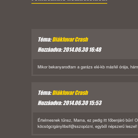
Téma:
Diákfuvar Crash
Hozzáadva: 2014.06.30 16:48
Mikor bekanyarodtam a garázs elé-kb másfél órája, hárm
Téma:
Diákfuvar Crash
Hozzáadva: 2014.06.30 15:53
Értelmesnek tűnsz, Mama, ez pedig itt főbenjáró bűn! Ok
köcsögcigánylibsif@sszopózni, egyből népszerű leszel!