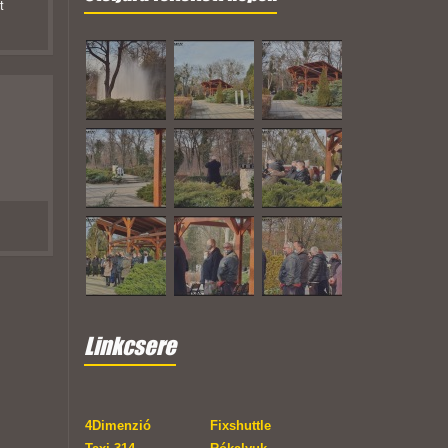
t
Linkcsere
4Dimenzió
Fixshuttle