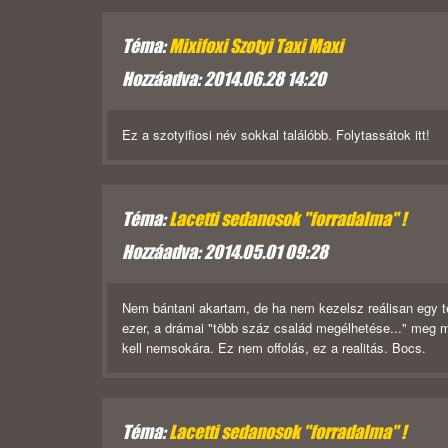
Téma:
Mixifoxi Szotyi Taxi Maxi
Hozzáadva: 2014.06.28 14:20
Ez a szotyifiosi név sokkal találóbb. Folytassátok itt!
Téma:
Lacetti sedanosok "forradalma" !
Hozzáadva: 2014.05.01 09:28
Nem bántani akartam, de ha nem kezelsz reálisan egy t
ezer, a drámai "több száz család megélhetése..." meg már
kell nemsokára. Ez nem offolás, ez a realitás. Bocs.
Téma:
Lacetti sedanosok "forradalma" !