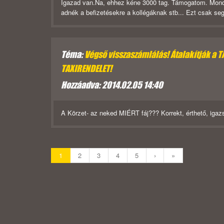
Igazad van.Na, ehhez kéne 3000 tag. Támogatom. Mond
adnék a befizetésekre a kollégáknak stb... Ezt csak segí
Téma:
Végső visszaszámlálás! Átalakítják a 
TAXIRENDELET!
Hozzáadva: 2014.02.05 14:40
A Körzet- az neked MIÉRT fáj??? Korrekt, érthető, igaz
1
2
3
4
5
›
»