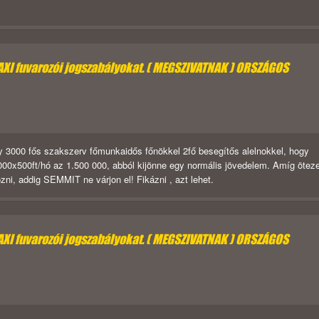
TAXI fuvarozói jogszabályokat. ( MEGSZIVATNAK ) ORSZÁGOS
 egy 3000 fős szakszerv főmunkaidős főnökkel 2fő besegítős alelnokkel, hogy
000x500ft/hó az 1.500 000, abból kijönne egy normális jövedelem. Amíg öteze
ni, addig SEMMIT ne várjon el! Fikázni , azt lehet.
TAXI fuvarozói jogszabályokat. ( MEGSZIVATNAK ) ORSZÁGOS