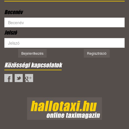
Becenév
Jelszó
Bejelentkezés
Regisztráció
Közösségi kapcsolatok