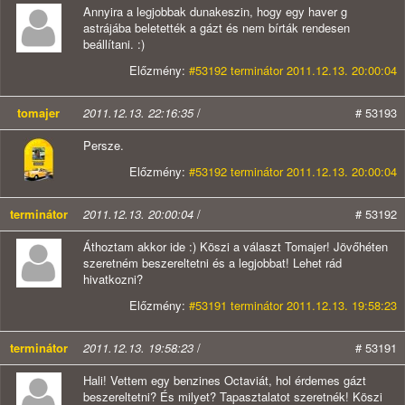
Annyira a legjobbak dunakeszin, hogy egy haver g
astrájába beletették a gázt és nem bírták rendesen
beállítani. :)
Előzmény:
#53192 terminátor 2011.12.13. 20:00:04
tomajer
2011.12.13. 22:16:35
/
# 53193
Persze.
Előzmény:
#53192 terminátor 2011.12.13. 20:00:04
terminátor
2011.12.13. 20:00:04
/
# 53192
Áthoztam akkor ide :) Köszi a választ Tomajer! Jövőhéten
szeretném beszereltetni és a legjobbat! Lehet rád
hivatkozni?
Előzmény:
#53191 terminátor 2011.12.13. 19:58:23
terminátor
2011.12.13. 19:58:23
/
# 53191
Hali! Vettem egy benzines Octaviát, hol érdemes gázt
beszereltetni? És milyet? Tapasztalatot szeretnék! Köszi