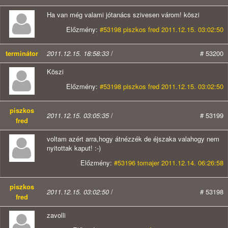
Ha van még valami jótanács szivesen várom! köszi
Előzmény:
#53198 piszkos fred 2011.12.15. 03:02:50
terminátor
2011.12.15. 18:58:33
/
# 53200
Köszi
Előzmény:
#53198 piszkos fred 2011.12.15. 03:02:50
piszkos
2011.12.15. 03:05:35
/
# 53199
fred
voltam azért arra,hogy átnézzék de éjszaka valahogy nem
nyitottak kaput! :-)
Előzmény:
#53196 tomajer 2011.12.14. 06:26:58
piszkos
2011.12.15. 03:02:50
/
# 53198
fred
zavolli