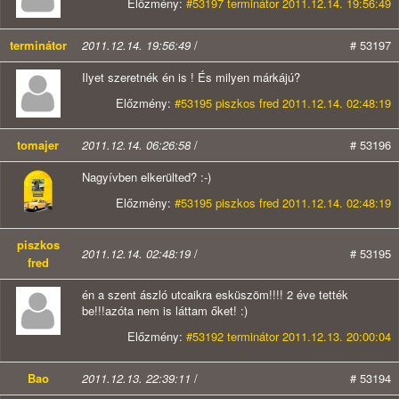
Előzmény:
#53197 terminátor 2011.12.14. 19:56:49
terminátor
2011.12.14. 19:56:49
/
# 53197
Ilyet szeretnék én is ! És milyen márkájú?
Előzmény:
#53195 piszkos fred 2011.12.14. 02:48:19
tomajer
2011.12.14. 06:26:58
/
# 53196
Nagyívben elkerülted? :-)
Előzmény:
#53195 piszkos fred 2011.12.14. 02:48:19
piszkos
2011.12.14. 02:48:19
/
# 53195
fred
én a szent ászló utcaikra esküszöm!!!! 2 éve tették
be!!!azóta nem is láttam őket! :)
Előzmény:
#53192 terminátor 2011.12.13. 20:00:04
Bao
2011.12.13. 22:39:11
/
# 53194