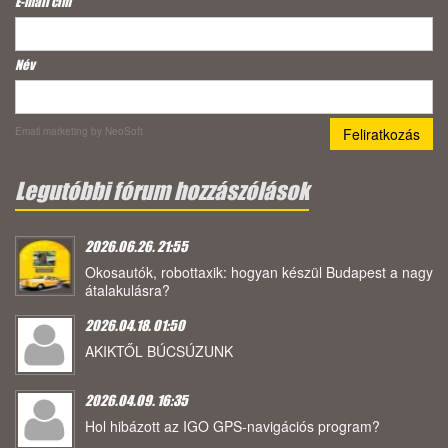
E-mail cím
*
Név
Email marketing
by NeoSoft
Legutóbbi fórum hozzászólások
2026.06.26. 21:55
Okosautók, robottaxik: hogyan készül Budapest a nagy
átalakulásra?
2026.04.18. 01:50
AKIKTŐL BÚCSÚZUNK
2026.04.09. 16:35
Hol hibázott az IGO GPS-navigációs program?