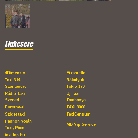
Linkcsere
4Dimenzió
Fixshuttle
Taxi 314
Rókalyuk
Szentendre
Tokio 170
Rádió Taxi
Új Taxi
Szeged
Tatabánya
Eurotravel
TAXI 3000
Sziget taxi
TaxiCentrum
Pannon Volán
MB Vip Service
Taxi, Pécs
taxi.lap.hu