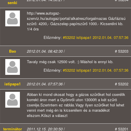
senki
http://www.autogaz-
szerviz.hu/autogaz/portal/alkatreszforgalmazas Gázfázisú
szűrő: 4200,- Gázszelep papírszűrő 1000.- Kicserélni kb.
1/4 óra
Előzmény:
#53202 istipapa1 2012.01.04. 07:57:36
Bao
2012.01.04. 08:42:30
/
# 53203
Tavaly még csak 12500 volt. :) Máshol is ennyi kb.
Előzmény:
#53202 istipapa1 2012.01.04. 07:57:36
istipapa1
2012.01.04. 07:57:36
/
# 53202
Abban ki mond okosat hogy a gázos szűrőket hol cserélik
korrekt áron mert a Győmrői uton 13000ft a két szűrö
cseréje.Szerintem ez rablás.Vagy ilyen szűrőket hol lehet
venni mert még én is kicserélem és a maradékot
eliszom.Kőszi a választ
terminátor
2011.12.15. 20:30:50
/
# 53201