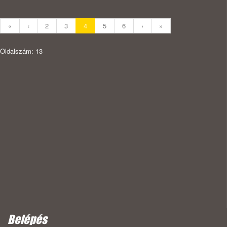
«
‹
2
3
4
5
6
›
»
Oldalszám: 13
Belépés