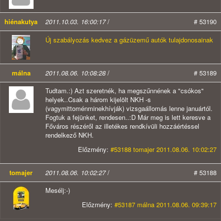
hiénakutya
2011.10.03. 16:00:17
/
# 53190
Új szabályozás kedvez a gázüzemű autók tulajdonosainak
málna
2011.08.06. 10:08:28
/
# 53189
Tudtam.:) Azt szeretnék, ha megszűnnének a "csókos"
helyek..Csak a három kijelölt NKH -s
(vagymittoménminekhívják) vizsgaállomás lenne januártól.
Fogtuk a fejünket, rendesen..:D Már meg is lett keresve a
Főváros részéről az illetékes rendkívüli hozzáértéssel
rendelkező NKH.
Előzmény:
#53188 tomajer 2011.08.06. 10:02:27
tomajer
2011.08.06. 10:02:27
/
# 53188
Mesélj:-)
Előzmény:
#53187 málna 2011.08.06. 09:39:17