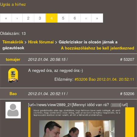
Ugrás a hírhez
«
‹
2
3
4
5
6
›
»
Oldalszám: 13
Témakörök
>
Hírek fórumai
> Gázkríziskor is olcsón járnak a
gázautósok
A hozzászóláshoz be kell jelentkezned
tomajer
2012.01.04. 20:58:15
/
# 53207
A negyed óra, az negyed óra:-)
Előzmény:
#53206 Bao 2012.01.04. 20:52:11
Bao
2012.01.04. 20:52:11
/
# 53206
[url=/news/view/2889_21]Mennyi időd van rá? :)))))))[/url]