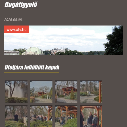
Dugófigyelő
2026.08.08.
www.utv.hu
Utoljára feltöltött képek