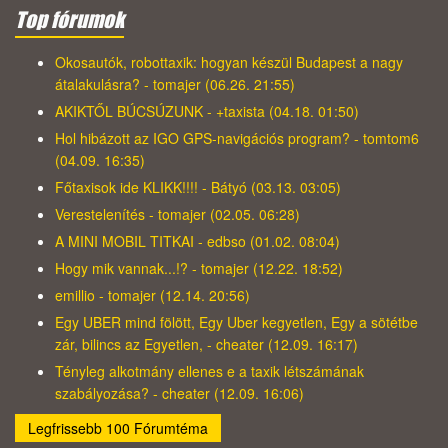
Top fórumok
Okosautók, robottaxik: hogyan készül Budapest a nagy
átalakulásra? - tomajer (06.26. 21:55)
AKIKTŐL BÚCSÚZUNK - +taxista (04.18. 01:50)
Hol hibázott az IGO GPS-navigációs program? - tomtom6
(04.09. 16:35)
Főtaxisok ide KLIKK!!!! - Bátyó (03.13. 03:05)
Verestelenítés - tomajer (02.05. 06:28)
A MINI MOBIL TITKAI - edbso (01.02. 08:04)
Hogy mik vannak...!? - tomajer (12.22. 18:52)
emillio - tomajer (12.14. 20:56)
Egy UBER mind fölött, Egy Uber kegyetlen, Egy a sötétbe
zár, bilincs az Egyetlen, - cheater (12.09. 16:17)
Tényleg alkotmány ellenes e a taxik létszámának
szabályozása? - cheater (12.09. 16:06)
Legfrissebb 100 Fórumtéma