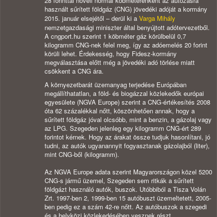
28 forinttal növeli normál köbméterenként az autózásra
használt sűrített földgáz (CNG) jövedéki adóját a kormány
2015. január elsejétől – derül ki a
Varga Mihály
nemzetgazdasági miniszter által benyújtott adótervezetből.
A cngport.hu szerint 1 köbméter gáz körülbelül 0,7
kilogramm CNG-nek felel meg, így az adóemelés 20 forint
körüli lehet. Érdekesség, hogy Fidesz-kormány
megválasztása előtt még a jövedéki adó törlése miatt
csökkent a CNG ára.
A környezetbarát üzemanyag terjedése Európában
megállíthatatlan, a föld- és biogázzal közlekedők európai
egyesülete (NGVA Europe) szerint a CNG-értékesítés 2008
óta 62 százalékkal nőtt, köszönhetően annak, hogy a
sűrített földgáz jóval olcsóbb, mint a benzin, a gázolaj vagy
az LPG. Szegeden jelenleg egy kilogramm CNG-ért 289
forintot kérnek. Hogy az árakat össze tudjuk hasonlítani, jó
tudni, az autók ugyanannyit fogyasztanak gázolajból (liter),
mint CNG-ből (kilogramm).
Az NGVA Europe adata szerint Magyarországon közel 5200
CNG-s jármű üzemel, Szegeden sem ritkák a sűrített
földgázt használó autók, buszok. Utóbbiból a Tisza Volán
Zrt. 1997-ben 2, 1999-ben 15 autóbuszt üzemeltetett, 2005-
ben pedig ez a szám 42-re nőtt. Az autóbuszok a szegedi
és a helyközi közlekedésében vesznek részt,