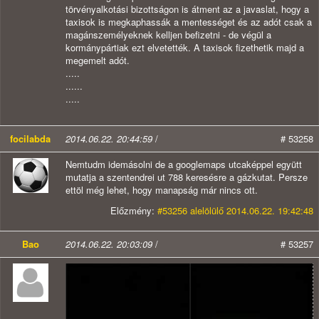
törvényalkotási bizottságon is átment az a javaslat, hogy a
taxisok is megkaphassák a mentességet és az adót csak a
magánszemélyeknek kelljen befizetni - de végül a
kormánypártiak ezt elvetették. A taxisok fizethetik majd a
megemelt adót.
.....
......
.....
focilabda
2014.06.22. 20:44:59
/
# 53258
Nemtudm idemásolni de a googlemaps utcaképpel együtt
mutatja a szentendrei ut 788 keresésre a gázkutat. Persze
ettöl még lehet, hogy manapság már nincs ott.
Előzmény:
#53256 alelölülő 2014.06.22. 19:42:48
Bao
2014.06.22. 20:03:09
/
# 53257