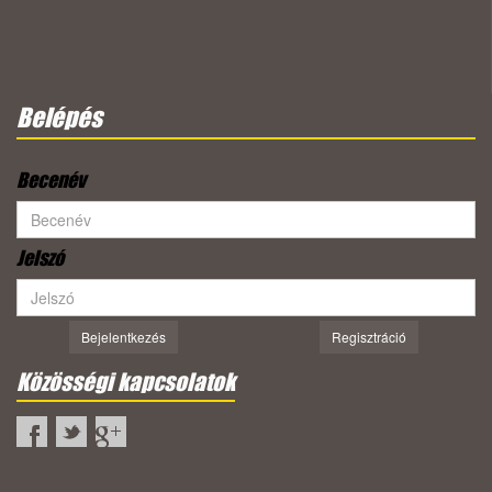
Belépés
Becenév
Jelszó
Bejelentkezés
Regisztráció
Közösségi kapcsolatok