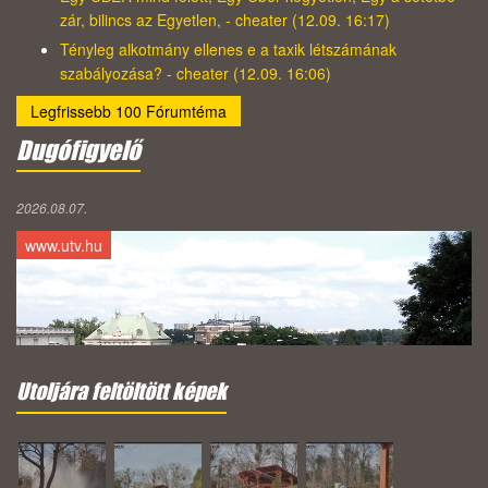
zár, bilincs az Egyetlen, - cheater (12.09. 16:17)
Tényleg alkotmány ellenes e a taxik létszámának
szabályozása? - cheater (12.09. 16:06)
Legfrissebb 100 Fórumtéma
Dugófigyelő
2026.08.07.
www.utv.hu
Utoljára feltöltött képek