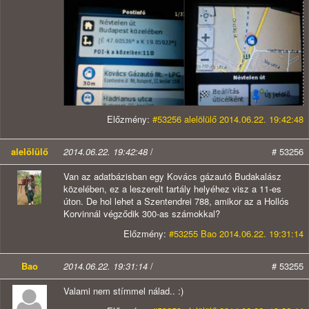
Előzmény:
#53256 alelölülő 2014.06.22. 19:42:48
alelölülő
2014.06.22. 19:42:48
/
# 53256
Van az adatbázisban egy Kovács gázautó Budakalász
közelében, ez a leszerelt tartály helyéhez visz a 11-es
úton. De hol lehet a Szentendrei 788, amikor az a Hollós
Korvinnál végződik 300-as számokkal?
Előzmény:
#53255 Bao 2014.06.22. 19:31:14
Bao
2014.06.22. 19:31:14
/
# 53255
Valami nem stímmel nálad.. :)