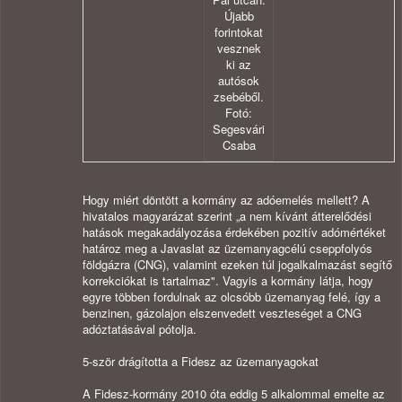
Újabb
forintokat
vesznek
ki az
autósok
zsebéből.
Fotó:
Segesvári
Csaba
Hogy miért döntött a kormány az adóemelés mellett? A
hivatalos magyarázat szerint „a nem kívánt átterelődési
hatások megakadályozása érdekében pozitív adómértéket
határoz meg a Javaslat az üzemanyagcélú cseppfolyós
földgázra (CNG), valamint ezeken túl jogalkalmazást segítő
korrekciókat is tartalmaz". Vagyis a kormány látja, hogy
egyre többen fordulnak az olcsóbb üzemanyag felé, így a
benzinen, gázolajon elszenvedett veszteséget a CNG
adóztatásával pótolja.
5-ször drágította a Fidesz az üzemanyagokat
A Fidesz-kormány 2010 óta eddig 5 alkalommal emelte az