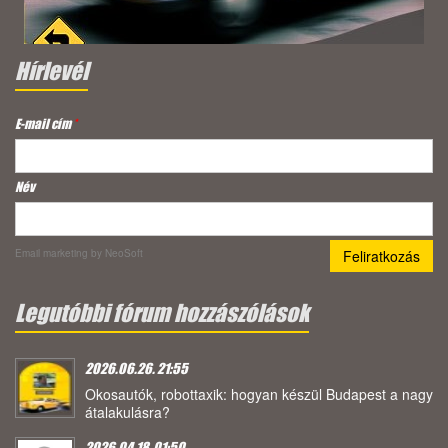
Hírlevél
E-mail cím
*
Név
Email marketing
by NeoSoft
Legutóbbi fórum hozzászólások
2026.06.26. 21:55
Okosautók, robottaxik: hogyan készül Budapest a nagy
átalakulásra?
2026.04.18. 01:50