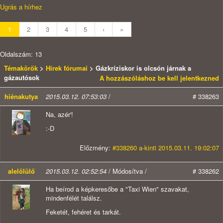
Ugrás a hírhez
1
2
3
4
5
›
»
Oldalszám: 13
Témakörök
>
Hírek fórumai
> Gázkríziskor is olcsón járnak a
gázautósok
A hozzászóláshoz be kell jelentkezned
hiénakutya
2015.03.12. 07:53:03
/
# 338263
Na, azér'!
:-D
Előzmény:
#338260 a-kinti 2015.03.11. 19:02:07
alelölülő
2015.03.12. 02:52:54
/ Módosítva /
# 338262
Ha beírod a képkeresőbe a "Taxi Wien" szavakat,
mindenfélét találsz.
Feketét, fehéret és tarkát.