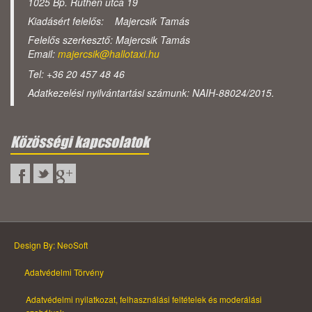
1025 Bp. Ruthén utca 19
Kiadásért felelős: Majercsik Tamás
Felelős szerkesztő: Majercsik Tamás
Email:
majercsik@hallotaxi.hu
Tel: +36 20 457 48 46
Adatkezelési nyilvántartási számunk: NAIH-88024/2015.
Közösségi kapcsolatok
Design By: NeoSoft
Adatvédelmi Törvény
Adatvédelmi nyilatkozat, felhasználási feltételek és moderálási