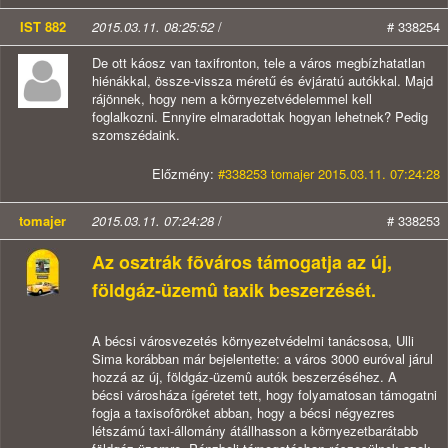
IST 882
2015.03.11. 08:25:52
/
# 338254
De ott káosz van taxifronton, tele a város megbízhatatlan
hiénákkal, össze-vissza méretű és évjáratú autókkal. Majd
rájönnek, hogy nem a környezetvédelemmel kell
foglalkozni. Ennyire elmaradottak hogyan lehetnek? Pedig
szomszédaink.
Előzmény:
#338253 tomajer 2015.03.11. 07:24:28
tomajer
2015.03.11. 07:24:28
/
# 338253
Az osztrák fõváros támogatja az új,
földgáz-üzemû taxik beszerzését.
A bécsi városvezetés környezetvédelmi tanácsosa, Ulli
Sima korábban már bejelentette: a város 3000 euróval járul
hozzá az új, földgáz-üzemû autók beszerzéséhez. A
bécsi városháza ígéretet tett, hogy folyamatosan támogatni
fogja a taxisofõröket abban, hogy a bécsi négyezres
létszámú taxi-állomány átállhasson a környezetbarátabb