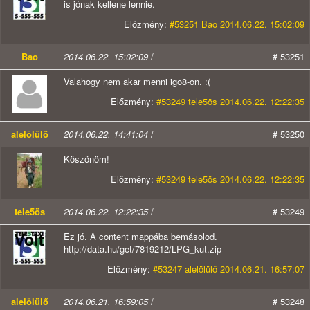
is jónak kellene lennie.
Előzmény:
#53251 Bao 2014.06.22. 15:02:09
Bao
2014.06.22. 15:02:09
/
# 53251
Valahogy nem akar menni igo8-on. :(
Előzmény:
#53249 tele5ös 2014.06.22. 12:22:35
alelölülő
2014.06.22. 14:41:04
/
# 53250
Köszönöm!
Előzmény:
#53249 tele5ös 2014.06.22. 12:22:35
tele5ös
2014.06.22. 12:22:35
/
# 53249
Ez jó. A content mappába bemásolod.
http://data.hu/get/7819212/LPG_kut.zip
Előzmény:
#53247 alelölülő 2014.06.21. 16:57:07
alelölülő
2014.06.21. 16:59:05
/
# 53248