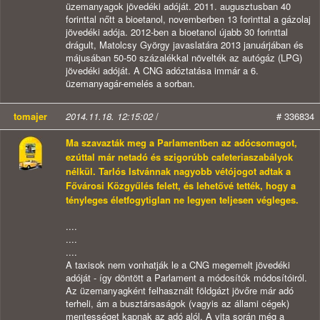
üzemanyagok jövedéki adóját. 2011. augusztusban 40
forinttal nőtt a bioetanol, novemberben 13 forinttal a gázolaj
jövedéki adója. 2012-ben a bioetanol újabb 30 forinttal
drágult, Matolcsy György javaslatára 2013 januárjában és
májusában 50-50 százalékkal növelték az autógáz (LPG)
jövedéki adóját. A CNG adóztatása immár a 6.
üzemanyagár-emelés a sorban.
tomajer
2014.11.18. 12:15:02
/
# 336834
Ma szavazták meg a Parlamentben az adócsomagot,
ezúttal már netadó és szigorúbb cafeteriaszabályok
nélkül. Tarlós Istvánnak nagyobb vétójogot adtak a
Fővárosi Közgyűlés felett, és lehetővé tették, hogy a
tényleges életfogytiglan ne legyen teljesen végleges.
....
....
....
A taxisok nem vonhatják le a CNG megemelt jövedéki
adóját - így döntött a Parlament a módosítók módosítóiról.
Az üzemanyagként felhasznált földgázt jövőre már adó
terheli, ám a busztársaságok (vagyis az állami cégek)
mentességet kapnak az adó alól. A vita során még a