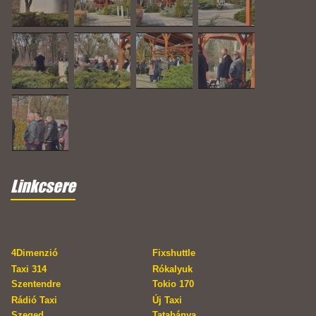
Linkcsere
4Dimenzió
Fixshuttle
Taxi 314
Rókalyuk
Szentendre
Tokio 170
Rádió Taxi
Új Taxi
Szeged
Tatabánya