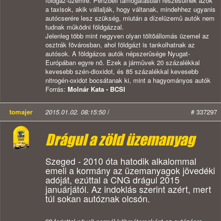
földgáz-üzemre. Pénzbeli támogatásban részesülnek azok
a taxisok, akik vállalják, hogy váltanak, mindehhez ugyanis
autócserére lesz szükség, miután a dízelüzemû autók nem
tudnak mûködni földgázzal.
Jelenleg több mint negyven olyan töltõállomás üzemel az
osztrák fõvárosban, ahol földgázt is tankolhatnak az
autósok. A földgázos autók népszerûsége Nyugat-
Európában egyre nõ. Ezek a jármûvek 20 százalékkal
kevesebb szén-dioxidot, és 85 százalékkal kevesebb
nitrogén-oxidot bocsátanak ki, mint a hagyományos autók
Forrás:
Molnár Kata - BCSI
tomajer
2015.01.02. 08:15:50
/
# 337297
Drágul a zöld üzemanyag
Szeged - 2010 óta hatodik alkalommal
emeli a kormány az üzemanyagok jövedéki
adóját, ezúttal a CNG drágul 2015
januárjától. Az indoklás szerint azért, mert
túl sokan autóznak olcsón.