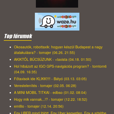
Top fórumok
Okosautók, robottaxik: hogyan készül Budapest a nagy
átalakulásra? - tomajer (06.26. 21:55)
AKIKTŐL BÚCSÚZUNK - +taxista (04.18. 01:50)
Hol hibázott az IGO GPS-navigációs program? - tomtom6
(04.09. 16:35)
Főtaxisok ide KLIKK!!!! - Bátyó (03.13. 03:05)
Verestelenítés - tomajer (02.05. 06:28)
A MINI MOBIL TITKAI - edbso (01.02. 08:04)
Hogy mik vannak...!? - tomajer (12.22. 18:52)
emillio - tomajer (12.14. 20:56)
Egy UBER mind fölött, Egy Uber kegyetlen, Egy a sötétbe