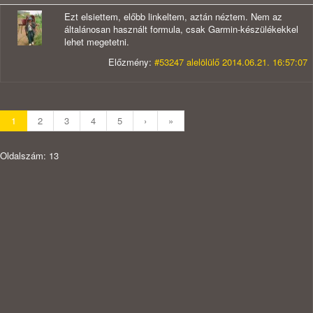
Ezt elsiettem, előbb linkeltem, aztán néztem. Nem az
általánosan használt formula, csak Garmin-készülékekkel
lehet megetetni.
Előzmény:
#53247 alelölülő 2014.06.21. 16:57:07
1
2
3
4
5
›
»
Oldalszám: 13