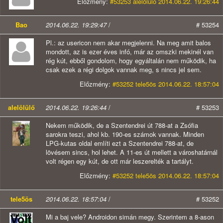
Előzmény:
#53253 alelölülő 2014.06.22. 19:26:44
Bao
2014.06.22. 19:29:47
/
# 53254
Pl.: az usericon nem akar megjelenni. Na meg amit balos
mondott, az is ezer éves infó, már az omszki mekinél van
rég kút, ebből gondolom, hogy egyáltalán nem működik, ha
csak ezek a régi dolgok vannak meg, s nincs jel sem.
Előzmény:
#53252 tele5ös 2014.06.22. 18:57:04
alelölülő
2014.06.22. 19:26:44
/
# 53253
Nekem működik, de a Szentendrei út 788-at a Zsófia
sarokra teszi, ahol kb. 190-es számok vannak. Minden
LPG-kutas oldal említi ezt a Szentendrei 788-at, de
lövésem sincs, hol lehet. A 11-es út mellett a városhatárnál
volt régen egy kút, de ott már leszerelték a tartályt.
Előzmény:
#53252 tele5ös 2014.06.22. 18:57:04
tele5ös
2014.06.22. 18:57:04
/
# 53252
Mi a baj vele? Androidon simán megy. Szerintem a 8-ason