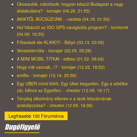
Okosautók, robottaxik: hogyan készül Budapest a nagy
átalakulásra? - tomajer (06.26. 21:55)
AKIKTŐL BÚCSÚZUNK - +taxista (04.18. 01:50)
Hol hibázott az IGO GPS-navigációs program? - tomtom6
(04.09. 16:35)
Főtaxisok ide KLIKK!!!! - Bátyó (03.13. 03:05)
Verestelenítés - tomajer (02.05. 06:28)
A MINI MOBIL TITKAI - edbso (01.02. 08:04)
Hogy mik vannak...!? - tomajer (12.22. 18:52)
emillio - tomajer (12.14. 20:56)
Egy UBER mind fölött, Egy Uber kegyetlen, Egy a sötétbe
zár, bilincs az Egyetlen, - cheater (12.09. 16:17)
Tényleg alkotmány ellenes e a taxik létszámának
szabályozása? - cheater (12.09. 16:06)
Legfrissebb 100 Fórumtéma
Dugófigyelő