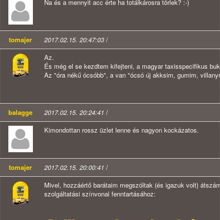
Na és a mennyit acc érte ha totálkárosra törlek? :-)
tomajer
2017.02.15. 20:47:03
/
Az.
És még el se kezdtem kifejteni, a magyar taxisspecifikus buk
Az "óra nékű ócsóbb", a van "ócsó új akksim, gumim, villan
balagge
2017.02.15. 20:24:41
/
Kimondottan rossz üzlet lenne és nagyon kockázatos.
tomajer
2017.02.15. 20:00:41
/
Mivel, hozzáértő barátaim megszóltak (és igazuk volt) átszá
szolgáltatási színvonal fenntartásához: