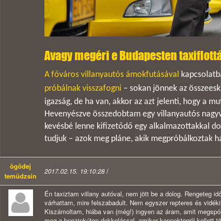
Avagy megéri e Budapesten taxiflott
A főváros villanyautós ámokfutásával
kapcsolatb
próbálnak visszafogni
– sokan jönnek az összeesk
igazság, de ha van, akkor az azt jelenti, hogy a 
Hevenyészve összedobtam egy villanyautós nagyv
kevésbé lenne kifizetődő egy alkalmazottakkal do
tudjuk – azok meg pláne, akik megpróbálkoztak h
ögödej
2017.02.15. 19:10:28
/
temüdzsin
Én taxiztam villany autóval, nem jött be a dolog. Rengeteg 
várhattam, mire felszabadult. Nem egyszer repteres és vidéki 
Kiszámoltam, hiába van (még!) ingyen az áram, amit megspó
meg a benzinkúton dekkolással, amikor konnektorról kellett t