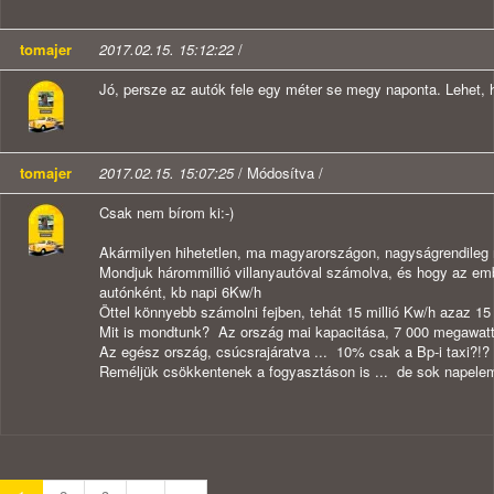
tomajer
2017.02.15. 15:12:22
/
Jó, persze az autók fele egy méter se megy naponta. Lehet, 
tomajer
2017.02.15. 15:07:25
/ Módosítva /
Csak nem bírom ki:-)
Akármilyen hihetetlen, ma magyarországon, nagyságrendileg n
Mondjuk hárommillió villanyautóval számolva, és hogy az e
autónként, kb napi 6Kw/h
Öttel könnyebb számolni fejben, tehát 15 millió Kw/h azaz 1
Mit is mondtunk? Az ország mai kapacitása, 7 000 megawat
Az egész ország, csúcsrajáratva ... 10% csak a Bp-i taxi?!?
Reméljük csökkentenek a fogyasztáson is ... de sok napelem