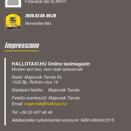
Főtaxisok ide KLIKK!!!!
2026.02.05. 06:28
Verestelenítés
Impresszum
HALLOTAXI.HU Online taximagazin
Minden ami taxi, nem csak taxisoknak!
Kiadó: Majercsik Tamás Ev.
1025 Bp. Ruthén utca 19
Kiadásért felelős: Majercsik Tamás
Felelős szerkesztő: Majercsik Tamás
Email:
majercsik@hallotaxi.hu
Tel: +36 20 457 48 46
Adatkezelési nyilvántartási számunk: NAIH-88024/2015.