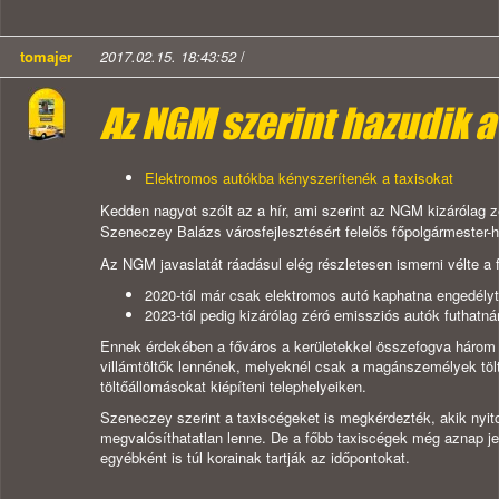
tomajer
2017.02.15. 18:43:52
/
Az NGM szerint hazudik a
Elektromos autókba kényszerítenék a taxisokat
Kedden nagyot szólt az a hír, ami szerint az NGM kizárólag z
Szeneczey Balázs városfejlesztésért felelős főpolgármester-
Az NGM javaslatát ráadásul elég részletesen ismerni vélte a 
2020-tól már csak elektromos autó kaphatna engedélyt
2023-tól pedig kizárólag zéró emissziós autók futhatná
Ennek érdekében a főváros a kerületekkel összefogva három é
villámtöltők lennének, melyeknél csak a magánszemélyek töl
töltőállomásokat kiépíteni telephelyeiken.
Szeneczey szerint a taxiscégeket is megkérdezték, akik nyit
megvalósíthatatlan lenne. De a főbb taxiscégek még aznap j
egyébként is túl korainak tartják az időpontokat.