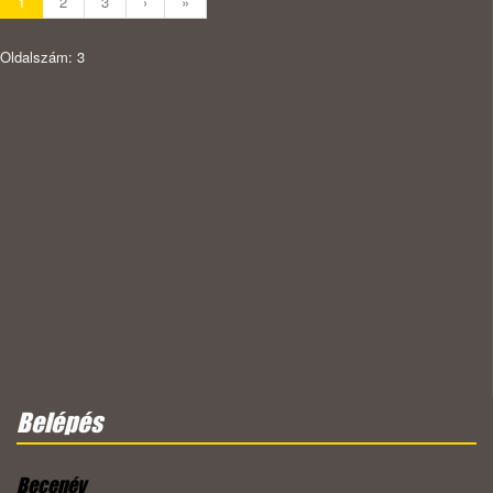
1
2
3
›
»
Oldalszám: 3
Belépés
Becenév