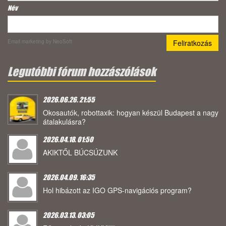
Név
Email marketing
by NeoSoft
Legutóbbi fórum hozzászólások
2026.06.26. 21:55
Okosautók, robottaxik: hogyan készül Budapest a nagy
átalakulásra?
2026.04.18. 01:50
AKIKTŐL BÚCSÚZUNK
2026.04.09. 16:35
Hol hibázott az IGO GPS-navigációs program?
2026.03.13. 03:05