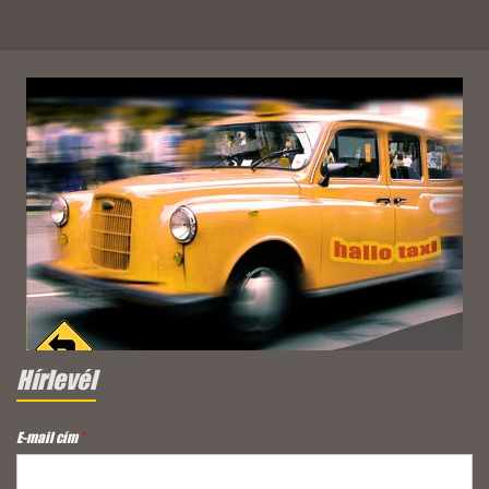
Hírlevél
E-mail cím
*