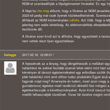
NGM-et szembeállítják a főpolgármesteri hivatallal. Ez egy f
A Napi.hu
írta meg
először, hogy a főváros az NGM javaslata 
2023-tól pedig már csak ilyenek közlekedhetnének. Szeneczey
állításait az NGM közleményben
cáfolta
. Azt írták, hogy a t
jelenleg nem reális lehetőség. Az elektromobilitás elterjedés
ösztönzés állt.
A főváros ezen kívül azt is állította, hogy egyeztetett a taxis
nem vettek részt ilyen egyeztetésen.
balagge
2017.02.16. 12:09:01
/
A fejeseknek az a lényeg, hogy döngethessék a mellüket eg
hatásfokot és sokkal tisztább üzemet lehet elérni mint házi s
kéményen át távozó égéstermékeket egy erőműben szűrik (ha
jobb hatásfokú mint amit otthon tudsz produkálni.Egyet árulj 
fagynak majd meg? Amennyire én tudom, most azon megy a bl
gumiabroncs) égetése miatt rendkívül rákkeltő füst mérgezi 
égetése/lexxxják a következményeket. Azon kívül rosszul tüzel
mielőtt felhasználják tüzelőnek. Vizes fát tüzelve megint roml