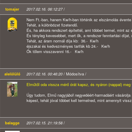
tomajer
2017.02.16. 06:12:27
/
Nem Ft.-ban, hanem Kw/h-ban történik az elszámolás évente
Tehát, a különbözet fizetendő.
És, ha akkora rendszert építettél, ami többet termel, mint az
És tényleg kevesebbet, mert ők, a rendszer fenntartási díjat, 
Tehát, az áram normál díja kb: 36.- Kw/h
éjszakai és kedvezményes tarifák kb 24.- Kw/h
Ők tőlem visszavenni 16.- Kw/h
alelölülő
2017.02.16. 00:46:20
/ Módosítva /
Elműtől oda vissza mérő órát kapsz, és nyáron (nappal) meg t
Úgy tudom, Elmű nagyjá
ból negye
déért-harmadáért vásárolja a
képest, tehát jóval többet kell termelned, mint amennyit viss
balagge
2017.02.15. 21:19:58
/