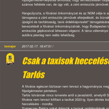
számos feltétele van, de úgy véli, a zéró emissziós járműv
Hangsúlyozta, a fővárosi önkormányzat és az NGM célja is a
támogassa a zéró emissziós járművek elterjedését, és bíznak
újságíró és taxitársaság, taxis érdekképviselet" támogatásár
bevezetését a fővárosi önkormányzatnak, hogy Budapesten taxi
emissziós gépkocsival lehessen végezni. A tárca véleménye s
autókra jelenleg nem reális lehetőség.
tomajer
2017.02.17. 18:47:51
/
Csak a taxisok heccelésé
Tarlós
A főváros egészen biztosan nem tervezi a hagyományos meghaj
főpolgármester pénteken.
Tarlós Istvánnak nincs ismerete arról a javaslatról, amelyről
főváros nem tervezi kitiltani a taxikat 2023-ig, ilyen döntés 
heccelésére - mondta.
Szeneczey Balázs sokat dolgozik a taxisok problémájának m