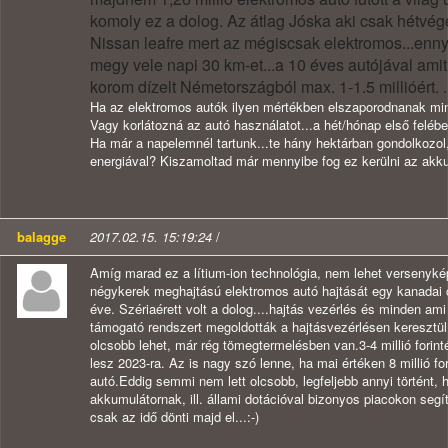
komoly ez a dolog. Az átlag Jóska aki csak hétvégé
Nissan leafre mert az mégiscsak elektromos...ennyi
megy vele napi 30 km-et...a 10 éves autójával amit
korom dízelt Németországból max. 1-1.5 millióért. ..
Ha az elektromos autók ilyen mértékben elszaporodnanak min
Vagy korlátozná az autó használatot...a hét/hónap első feléb
Ha már a napelemnél tartunk...te hány hektárban gondolkozol,
energiával? Kiszamoltad már mennyibe fog ez kerülni az akk
balagge
2017.02.15. 15:19:24
/
Amíg marad ez a lítium-ion technológia, nem lehet verseny
négykerek meghajtású elektromos autó hajtását egy kanadai c
éve. Szériaérett volt a dolog....hajtás vezérlés és minden am
támogató rendszert megoldották a hajtásvezérlésen keresztü
olcsobb lehet, már rég tömegtermelésben van.3-4 millió forin
lesz 2023-ra. Az is nagy szó lenne, ha mai értéken 8 millió f
autó.Eddig semmi nem lett olcsobb, legfeljebb annyi történt, 
akkumulátornak, ill. állami dotációval bizonyos piacokon seg
csak az idő dönti majd el...:-)