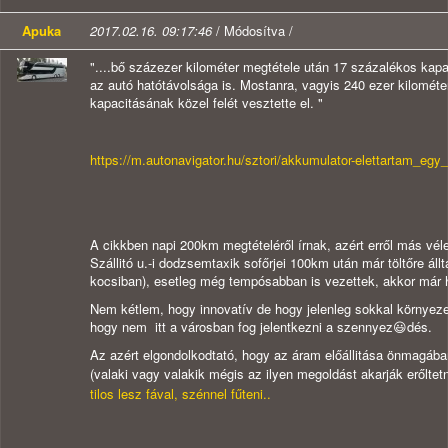
Apuka
2017.02.16. 09:17:46
/ Módosítva /
"....bő százezer kilométer megtétele után 17 százalékos kapa
az autó hatótávolsága is. Mostanra, vagyis 240 ezer kilométe
kapacitásának közel felét vesztette el. "
https://m.autonavigator.hu/sztori/akkumulator-elettartam_egy
A cikkben napi 200km megtételéről írnak, azért erről más vé
Szállitó u.-i dodzsemtaxik sofőrjei 100km után már töltőre ál
kocsiban), esetleg még tempósabban is vezettek, akkor már h
Nem kétlem, hogy innovatív de hogy jelenleg sokkal környez
hogy nem itt a városban fog jelentkezni a szennyez😃dés.
Az azért elgondolkodtató, hogy az áram előállitása önmagába
(valaki vagy valakik mégis az ilyen megoldást akarják erőltetn
tilos lesz fával, szénnel fűteni..