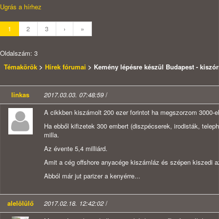
Ugrás a hírhez
1
2
3
›
»
Oldalszám: 3
Témakörök
>
Hírek fórumai
> Kemény lépésre készül Budapest - kiszór
linkas
2017.03.03. 07:48:59
/
A cikkben kiszámolt 200 ezer forintot ha megszorzom 3000-el 
Ha ebből kifizetek 300 embert (diszpécserek, irodisták, tele
milla.
Az évente 5,4 milliárd.
Amit a cég offshore anyacége kiszámláz és szépen kiszedi az
Abból már jut parizer a kenyérre...
alelölülő
2017.02.18. 12:42:02
/