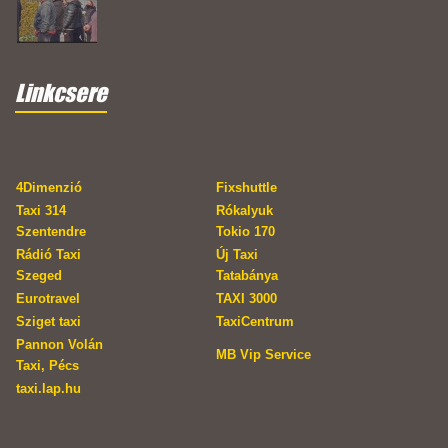
Linkcsere
4Dimenzió
Fixshuttle
Taxi 314
Rókalyuk
Szentendre
Tokio 170
Rádió Taxi
Új Taxi
Szeged
Tatabánya
Eurotravel
TAXI 3000
Sziget taxi
TaxiCentrum
Pannon Volán
MB Vip Service
Taxi, Pécs
taxi.lap.hu