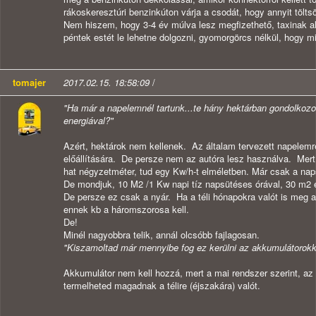
rákoskeresztúri benzinkúton várja a csodát, hogy annyit tölts
Nem hiszem, hogy 3-4 év múlva lesz megfizethető, taxinak a
péntek estét le lehetne dolgozni, gyomorgörcs nélkül, hogy mi
tomajer
2017.02.15. 18:58:09
/
"Ha már a napelemnél tartunk...te hány hektárban gondolkozol
energiával?"
Azért, hektárok nem kellenek. Az általam tervezett napelem
előállítására. De persze nem az autóra lesz használva. Mer
hat négyzetméter, tud egy Kw/h-t elméletben. Már csak a naps
De mondjuk, 10 M2 /1 Kw napi tíz napsütéses órával, 30 m2 el
De persze ez csak a nyár. Ha a téli hónapokra valót is meg a
ennek kb a háromszorosa kell.
De!
Minél nagyobbra telik, annál olcsóbb fajlagosan.
"Kiszamoltad már mennyibe fog ez kerülni az akkumulátorokk
Akkumulátor nem kell hozzá, mert a mai rendszer szerint, az
termelheted magadnak a télire (éjszakára) valót.