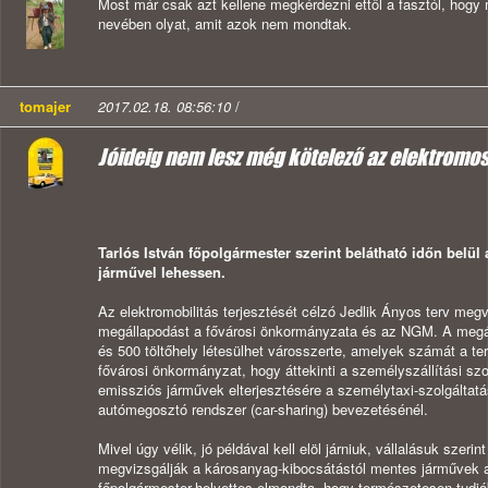
Most már csak azt kellene megkérdezni ettől a fasztól, hogy 
nevében olyat, amit azok nem mondtak.
tomajer
2017.02.18. 08:56:10
/
Jóideig nem lesz még kötelező az elektromo
Tarlós István főpolgármester szerint belátható időn belül
járművel lehessen.
Az elektromobilitás terjesztését célzó Jedlik Ányos terv megv
megállapodást a fővárosi önkormányzata és az NGM. A megál
és 500 töltőhely létesülhet városszerte, amelyek számát a te
fővárosi önkormányzat, hogy áttekinti a személyszállítási szo
emissziós járművek elterjesztésére a személytaxi-szolgáltatá
autómegosztó rendszer (car-sharing) bevezetésénél.
Mivel úgy vélik, jó példával kell elöl járniuk, vállalásuk szeri
megvizsgálják a károsanyag-kibocsátástól mentes járművek
főpolgármester-helyettes elmondta, hogy természetesen tudjá