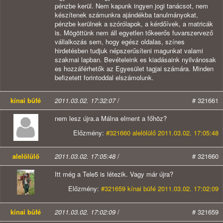
pénzbe kerül. Nem kapunk ingyen jogi tanácsot, nem
készítenek számunkra ajándékba tanulmányokat,
pénzbe kerülnek a szórólapok, a kérdőívek, a matricák
is. Mögöttünk nem áll egyetlen tőkeerős fuvarszervező
vállalkozás sem, hogy egész oldalas, színes
hirdetésben tudjuk népszerűsíteni magunkat valami
szakmai lapban. Bevételeink es kiadásaink nyilvánosak
es hozzáférhetők az Egyesület tagjai számára. Minden
befizetett forintoddal elszámolunk.
kínai büfé
2011.03.02. 17:32:07
/
# 321661
nem lesz újra.a Málna elment a főhöz?
Előzmény:
#321660 alelölülő 2011.03.02. 17:05:48
alelölülő
2011.03.02. 17:05:48
/
# 321660
Itt még a Tele5 is létezik. Vagy már újra?
Előzmény:
#321659 kínai büfé 2011.03.02. 17:02:09
kínai büfé
2011.03.02. 17:02:09
/
# 321659