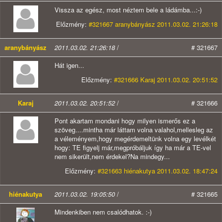
Vissza az egész, most néztem bele a ládámba...:-)
Előzmény:
#321667 aranybányász 2011.03.02. 21:26:18
aranybányász
2011.03.02. 21:26:18
/
# 321667
Hát igen...
Előzmény:
#321666 Karaj 2011.03.02. 20:51:52
Karaj
2011.03.02. 20:51:52
/
# 321666
Pont akartam mondani hogy milyen ismerős ez a
szöveg....mintha már láttam volna valahol,mellesleg az
a véleményem,hogy megérdemeltünk volna egy levélkét
hogy: TE figyelj már,megpróbáljuk így ha már a TE-vel
nem sikerült,nem érdekel?Na mindegy...
Előzmény:
#321663 hiénakutya 2011.03.02. 18:47:24
hiénakutya
2011.03.02. 19:05:50
/
# 321665
Mindenkiben nem csalódhatok. :-)