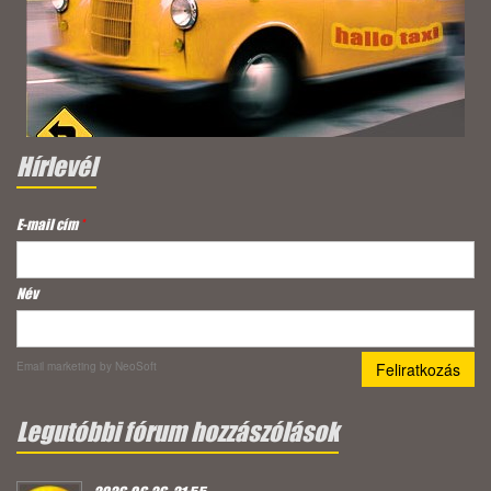
Hírlevél
E-mail cím
*
Név
Email marketing
by NeoSoft
Legutóbbi fórum hozzászólások