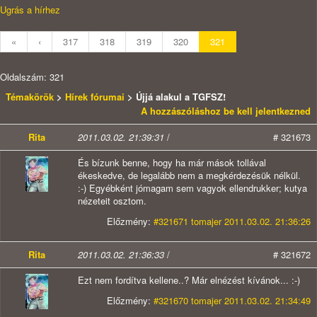
Ugrás a hírhez
«
‹
317
318
319
320
321
Oldalszám: 321
Témakörök
>
Hírek fórumai
> Újjá alakul a TGFSZ!
A hozzászóláshoz be kell jelentkezned
Rita
2011.03.02. 21:39:31
/
# 321673
És bízunk benne, hogy ha már mások tollával
ékeskedve, de legalább nem a megkérdezésük nélkül.
:-) Egyébként jómagam sem vagyok ellendrukker; kutya
nézeteit osztom.
Előzmény:
#321671 tomajer 2011.03.02. 21:36:26
Rita
2011.03.02. 21:36:33
/
# 321672
Ezt nem fordítva kellene..? Már elnézést kívánok... :-)
Előzmény:
#321670 tomajer 2011.03.02. 21:34:49