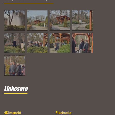
Linkcsere
4Dimenzió
Fixshuttle