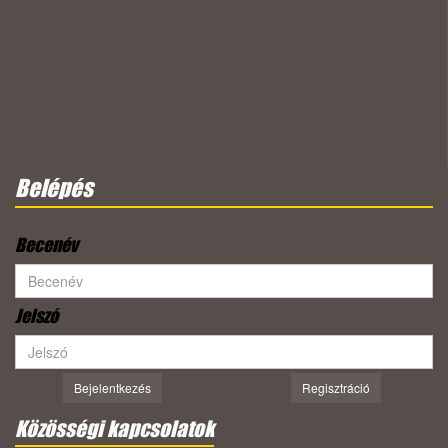
Belépés
Becenév
Jelszó
Bejelentkezés
Regisztráció
Közösségi kapcsolatok