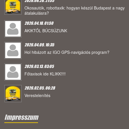
2026.06.26. 21:55
Okosautók, robottaxik: hogyan készül Budapest a nagy
átalakulásra?
2026.04.18. 01:50
AKIKTŐL BÚCSÚZUNK
2026.04.09. 16:35
Hol hibázott az IGO GPS-navigációs program?
2026.03.13. 03:05
Főtaxisok ide KLIKK!!!!
2026.02.05. 06:28
Verestelenítés
Impresszum