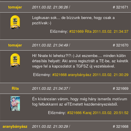
tomajer
2011.03.02. 21:36:26
/
# 321671
Logikusan sok... de bízzunk benne, hogy csak a
pozitívak:-)
Előzmény:
#321669 Rita 2011.03.02. 21:34:37
tomajer
2011.03.02. 21:34:49
/
# 321670
Hi! Nnate ki lehetsz?!?:-) Jut eszembe.... minden külön
értesítés helyett: Aki anno regisztrált a TE-be, az kéretik
vegye fel a kapcsolatot a TGFSZ új vezetésével.
Előzmény:
#321668 aranybányász 2011.03.02. 21:30:29
Rita
2011.03.02. 21:34:37
/
# 321669
Én kíváncsian várom, hogy még hány ismerős motívum
fog felbukkanni az elTEmetett kezdeményezésből.
Előzmény:
#321666 Karaj 2011.03.02. 20:51:52
aranybányász
2011.03.02. 21:30:29
/
# 321668