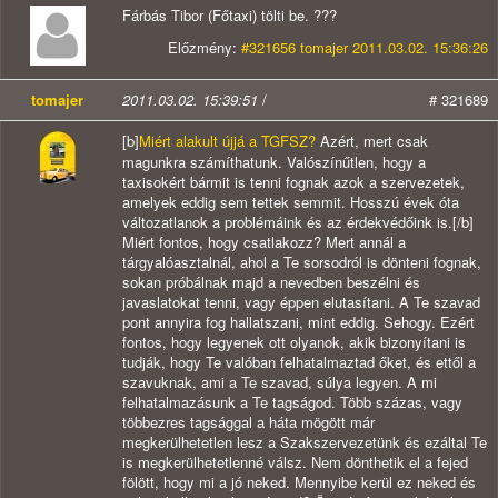
Fárbás Tibor (Főtaxi) tölti be. ???
Előzmény:
#321656 tomajer 2011.03.02. 15:36:26
tomajer
2011.03.02. 15:39:51
/
# 321689
[b]
Miért alakult újjá a TGFSZ?
Azért, mert csak
magunkra számíthatunk. Valószínűtlen, hogy a
taxisokért bármit is tenni fognak azok a szervezetek,
amelyek eddig sem tettek semmit. Hosszú évek óta
változatlanok a problémáink és az érdekvédőink is.[/b]
Miért fontos, hogy csatlakozz? Mert annál a
tárgyalóasztalnál, ahol a Te sorsodról is dönteni fognak,
sokan próbálnak majd a nevedben beszélni és
javaslatokat tenni, vagy éppen elutasítani. A Te szavad
pont annyira fog hallatszani, mint eddig. Sehogy. Ezért
fontos, hogy legyenek ott olyanok, akik bizonyítani is
tudják, hogy Te valóban felhatalmaztad őket, és ettől a
szavuknak, ami a Te szavad, súlya legyen. A mi
felhatalmazásunk a Te tagságod. Több százas, vagy
többezres tagsággal a háta mögött már
megkerülhetetlen lesz a Szakszervezetünk és ezáltal Te
is megkerülhetetlenné válsz. Nem dönthetik el a fejed
fölött, hogy mi a jó neked. Mennyibe kerül ez neked és