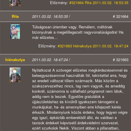
Előzmény:
#321664 Rita 2011.03.02. 18:53:35
Rita
2011.03.02. 18:53:35
/
# 321664
Túlságosan úriember vagy. Remélem, méltónak
bizonyulnak a megelőlegezett nagyvonalúságodra! Ha
már előzetes...
Előzmény:
#321663 hiénakutya 2011.03.02. 18:47:24
hiénakutya
2011.03.02. 18:47:24
/
# 321663
Nyilatkozat A szöveget előzetes megkérdezésemmel és
beleegyezésemmel használták föl, tekintettel arra, hogy
az eredeti változat tőlem származik. Más közöm a
szakszervezethez nincs, tag nem vagyok, és ameddig
konkrét, számomra is vállalható programot nem látok,
addig nem is leszek. Egyelőre gratulálok a
újjászületéshez és kívülről igyekszem támogatni a
munkájukat, ha- és amennyiben erre kifejezett kérés
érkezik. Mindannyiunk közös érdeke, hogy legyen végre
egy igazi, épkézláb emberekből álló, és valóban a
taxisok érdekeit képviselő érdekvédelmi szervezet,
ezért szurkolok Nekik. Viszont abban a pillanatban,