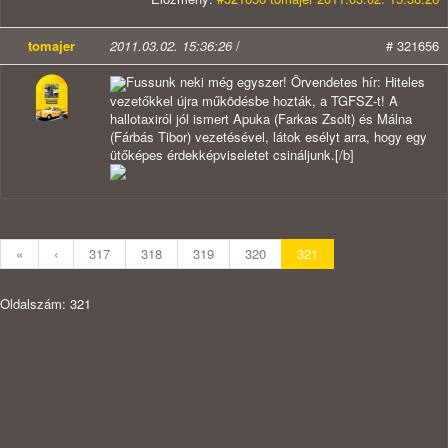
tomajer
2011.03.02. 15:36:26
/
# 321656
Fussunk neki még egyszer! Örvendetes hír: Hiteles
vezetőkkel újra működésbe hozták, a TGFSZ-t! A
hallotaxiról jól ismert Apuka (Farkas Zsolt) és Málna
(Fárbás Tibor) vezetésével, látok esélyt arra, hogy egy
ütőképes érdekképviseletet csináljunk.[/b]
«
‹
317
318
319
320
321
Oldalszám: 321