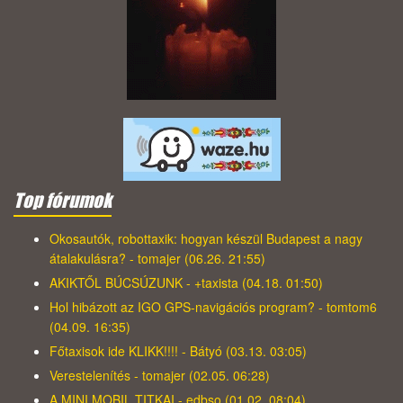
Top fórumok
Okosautók, robottaxik: hogyan készül Budapest a nagy
átalakulásra? - tomajer (06.26. 21:55)
AKIKTŐL BÚCSÚZUNK - +taxista (04.18. 01:50)
Hol hibázott az IGO GPS-navigációs program? - tomtom6
(04.09. 16:35)
Főtaxisok ide KLIKK!!!! - Bátyó (03.13. 03:05)
Verestelenítés - tomajer (02.05. 06:28)
A MINI MOBIL TITKAI - edbso (01.02. 08:04)