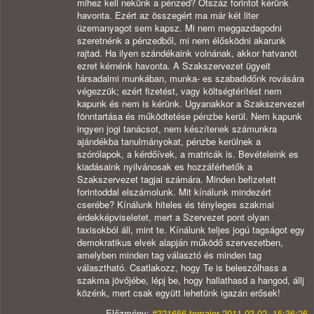
mihez kell nekünk a pénzed? Ötszáz forintot kérünk
havonta. Ezért az összegért ma már két liter
üzemanyagot sem kapsz. Mi nem meggazdagodni
szeretnénk a pénzedből, mi nem élősködni akarunk
rajtad. Ha ilyen szándékaink volnának, akkor hatvanöt
ezret kérnénk havonta. A Szakszervezet ügyeit
társadalmi munkában, munka- es szabadidőnk rovására
végezzük; ezért fizetést, vagy költségtérítést nem
kapunk és nem is kérünk. Ugyanakkor a Szakszervezet
fönntartása és működtetése pénzbe kerül. Nem kapunk
ingyen jogi tanácsot, nem készítenek számunkra
ajándékba tanulmányokat, pénzbe kerülnek a
szórólapok, a kérdőívek, a matricák is. Bevételeink es
kiadásaink nyilvánosak es hozzáférhetők a
Szakszervezet tagjai számára. Minden befizetett
forintoddal elszámolunk. Mit kínálunk mindezért
cserébe? Kínálunk hiteles és tényleges szakmai
érdekképviseletet, mert a Szervezet pont olyan
taxisokból áll, mint te. Kínálunk teljes jogú tagságot egy
demokratikus elvek alapján működő szervezetben,
amelyben minden tag választó és minden tag
választható. Csatlakozz, hogy Te is beleszólhass a
szakma jövőjébe, lépj be, hogy hallathasd a hangod, állj
közénk, mert csak együtt lehetünk igazán erősek!
Előzmény:
#321656 tomajer 2011.03.02. 15:36:26