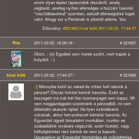
amint olyan lépést tapasztalok részükről, amely
cégbarát, esetleg nyíltan ellenséges a hozzám hasonló
"mezítlábasokkal" szemben, esküdt ellenségükké fogok
válni. Ahogy ezt a Pentának is sikerült elérnie. Vau
Előzmény:
#321662 kínai büfé 2011.03.02. 17:44:37
Rita
2011.03.02. 18:26:19
/
# 321657
Ühüm. :-)))) Egyebet sem merek szólni, mert kapok a
kutyától. :-)
kínai büfé
2011.03.02. 17:44:37
/
# 321662
:))
Mennyibe kerül ez neked és mihez kell nekünk a
pénzed? Ötszáz forintot kérünk havonta. Ezért az
összegért ma már két liter üzemanyagot sem kapsz. Mi
nem meggazdagodni szeretnénk a pénzedből, mi nem
élősködni akarunk rajtad. Ha ilyen szándékaink
volnának, akkor hatvanötezret kérnénk havonta. Az
Egyesület ügyeit társadalmi munkában, munka- es
szabadidőnk rovására végezzük; ezért fizetést, vagy
költségtérítést nem kérünk és nem is kapunk.
Ugyanakkor az Egyesület fönntartása és működtetése