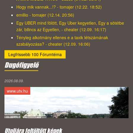
Hogy mik vannak...!? - tomajer (12.22. 18:52)
emillio - tomajer (12.14. 20:56)
Egy UBER mind fölött, Egy Uber kegyetlen, Egy a sötétbe
zár, bilincs az Egyetlen, - cheater (12.09. 16:17)
Tényleg alkotmány ellenes e a taxik létszámának
szabályozása? - cheater (12.09. 16:06)
Legfrissebb 100 Fórumtéma
Dugófigyelő
2026.08.09.
www.utv.hu
Utoljára feltöltött képek