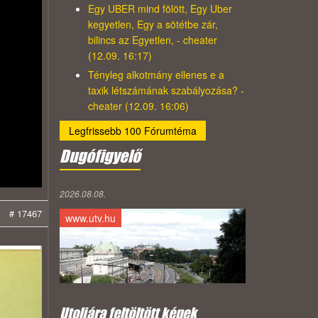
Egy UBER mind fölött, Egy Uber
kegyetlen, Egy a sötétbe zár,
bilincs az Egyetlen, - cheater
(12.09. 16:17)
Tényleg alkotmány ellenes e a
taxik létszámának szabályozása? -
cheater (12.09. 16:06)
Legfrissebb 100 Fórumtéma
Dugófigyelő
2026.08.08.
# 17467
www.utv.hu
Utoljára feltöltött képek