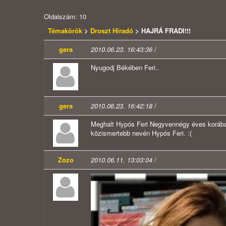
Oldalszám: 10
Témakörök
>
Droszt Híradó
> HAJRÁ FRADI!!!
gera
2010.06.23. 16:43:36
/
Nyugodj Békében Feri..
gera
2010.06.23. 16:42:18
/
Meghalt Hypós Feri Negyvennégy éves korában
közismertebb nevén Hypós Feri. :(
Zozo
2010.06.11. 13:03:04
/