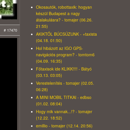
Okosautók, robottaxik: hogyan
készül Budapest a nagy
átalakulásra? - tomajer (06.26.
21:55)
# 17470
AKIKTŐL BÚCSÚZUNK - +taxista
(04.18. 01:50)
Hol hibázott az IGO GPS-
navigációs program? - tomtom6
(04.09. 16:35)
Főtaxisok ide KLIKK!!!! - Bátyó
(03.13. 03:05)
Verestelenítés - tomajer (02.05.
06:28)
A MINI MOBIL TITKAI - edbso
(01.02. 08:04)
Hogy mik vannak...!? - tomajer
(12.22. 18:52)
emillio - tomajer (12.14. 20:56)