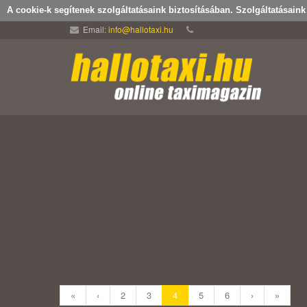
A cookie-k segítenek szolgáltatásaink biztosításában. Szolgáltatásain
Email:
info@hallotaxi.hu
«
‹
2
3
4
5
6
›
»