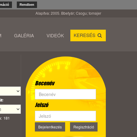
rmáció
Rendben
Alapítva: 2005. Bbetyár; Csogu; tomajer
KERESÉS
M
GALÉRIA
VIDEÓK
Becenév
e:
Jelszó
: 181
Bejelentkezés
Regisztráció