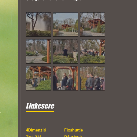
Linkcsere
4Dimenzió
Fixshuttle