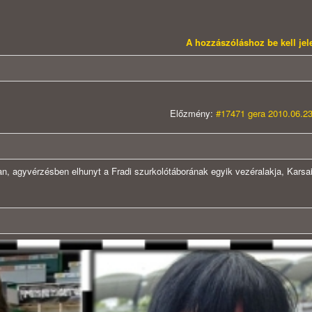
A hozzászóláshoz be kell je
Előzmény:
#17471 gera 2010.06.23
, agyvérzésben elhunyt a Fradi szurkolótáborának egyik vezéralakja, Karsa