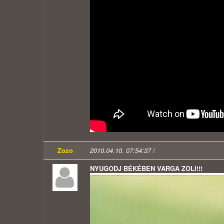
Zozo
2010.04.10. 07:54:37
/
NYUGODJ BÉKÉBEN VARGA ZOLI!!!