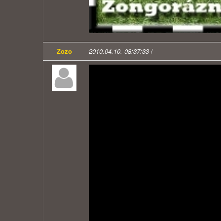
Zozo
2010.04.10. 08:37:33
/