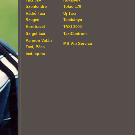
Taxi 314
Rókalyuk
Szentendre
Tokio 170
Rádió Taxi
Új Taxi
Szeged
Tatabánya
Eurotravel
TAXI 3000
Sziget taxi
TaxiCentrum
Pannon Volán
MB Vip Service
Taxi, Pécs
taxi.lap.hu