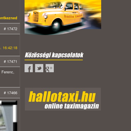
lentkezned
# 17472
. 16:42:18
Közösségi kapcsolatok
# 17471
i Ferenc,
# 17466