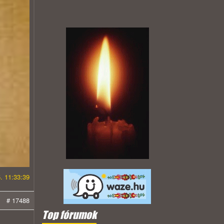
. 11:33:39
# 17488
Top fórumok