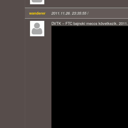
wanderer
2011.11.26. 23:35:55
/
DVTK – FTC bajnoki meccs következik. 2011.