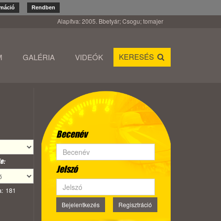
rmáció
Rendben
Alapítva: 2005. Bbetyár; Csogu; tomajer
KERESÉS
M
GALÉRIA
VIDEÓK
Becenév
e:
Jelszó
: 181
Bejelentkezés
Regisztráció