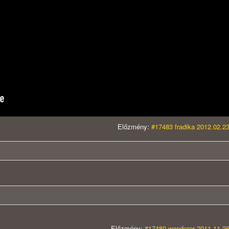
Előzmény:
#17483 fradika 2012.02.23
Előzmény:
#17480 wanderer 2011.11.26