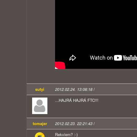
sutyi
2012.02.24. 13:08:18
/
...HAJRÁ HAJRÁ FTC!!!
tomajer
2012.02.23. 22:21:43
/
Rekviem? :-)