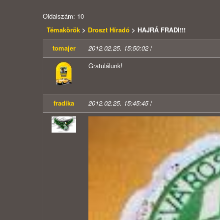
Oldalszám: 10
Témakörök
>
Droszt Híradó
> HAJRÁ FRADI!!!
tomajer
2012.02.25. 15:50:02
/
Gratulálunk!
fradika
2012.02.25. 15:45:45
/