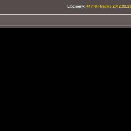
Előzmény:
#17484 fradika 2012.02.23