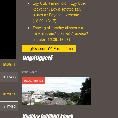
Egy UBER mind fölött, Egy Uber
kegyetlen, Egy a sötétbe zár,
bilincs az Egyetlen, - cheater
(12.09. 16:17)
Tényleg alkotmány ellenes e a
taxik létszámának szabályozása? -
cheater (12.09. 16:06)
Legfrissebb 100 Fórumtéma
Dugófigyelő
. 18:28:11
2026.08.08.
# 17486
www.utv.hu
. 18:28:11
# 17485
Utoljára feltöltött képek