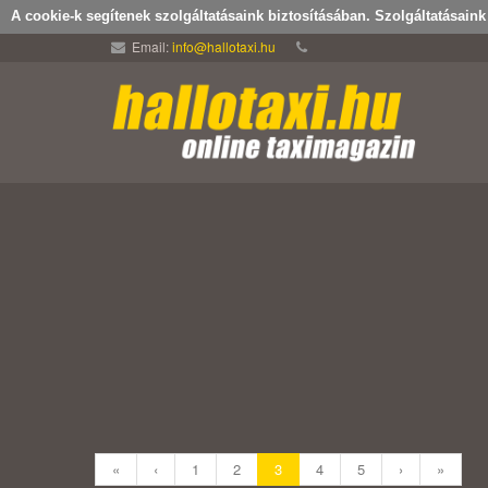
A cookie-k segítenek szolgáltatásaink biztosításában. Szolgáltatásain
Email:
info@hallotaxi.hu
«
‹
1
2
3
4
5
›
»