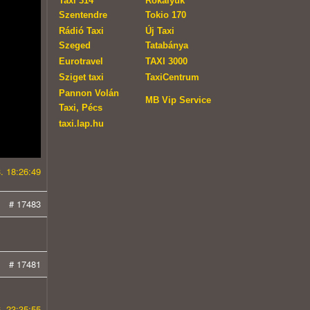
Taxi 314
Rókalyuk
Szentendre
Tokio 170
Rádió Taxi
Új Taxi
Szeged
Tatabánya
Eurotravel
TAXI 3000
Sziget taxi
TaxiCentrum
Pannon Volán
MB Vip Service
Taxi, Pécs
taxi.lap.hu
. 18:26:49
# 17483
# 17481
. 23:35:55