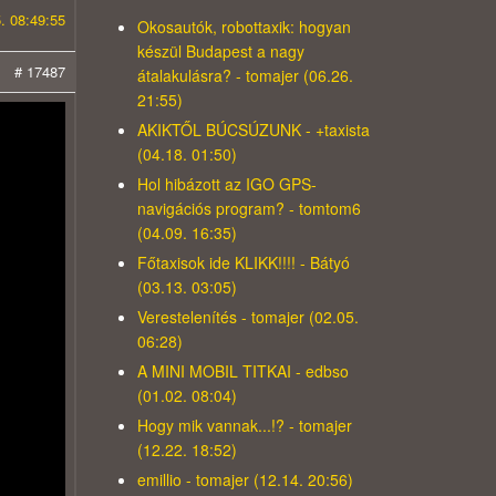
. 08:49:55
Okosautók, robottaxik: hogyan
készül Budapest a nagy
# 17487
átalakulásra? - tomajer (06.26.
21:55)
AKIKTŐL BÚCSÚZUNK - +taxista
(04.18. 01:50)
Hol hibázott az IGO GPS-
navigációs program? - tomtom6
(04.09. 16:35)
Főtaxisok ide KLIKK!!!! - Bátyó
(03.13. 03:05)
Verestelenítés - tomajer (02.05.
06:28)
A MINI MOBIL TITKAI - edbso
(01.02. 08:04)
Hogy mik vannak...!? - tomajer
(12.22. 18:52)
emillio - tomajer (12.14. 20:56)