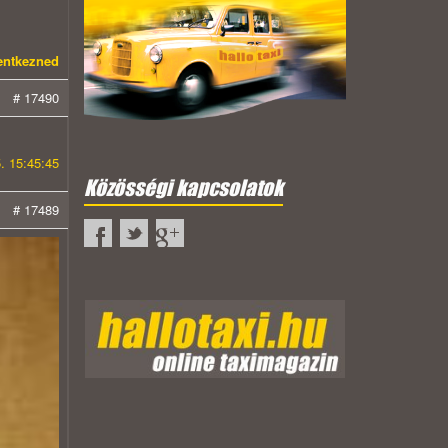
lentkezned
# 17490
. 15:45:45
Közösségi kapcsolatok
# 17489