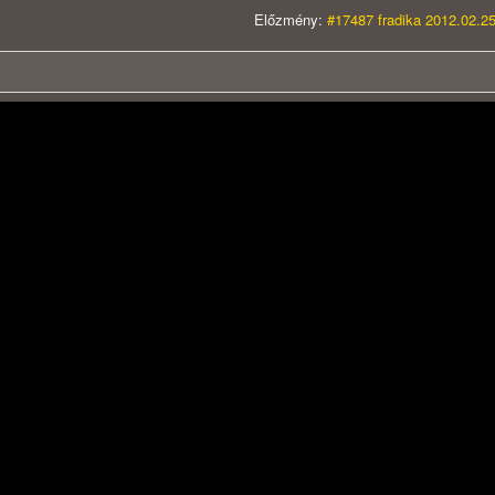
Előzmény:
#17487 fradika 2012.02.25