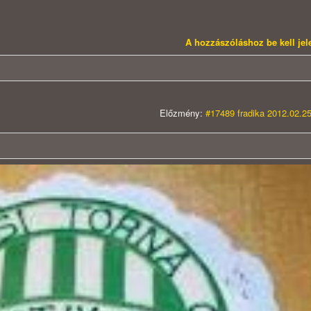
A hozzászóláshoz be kell je
Előzmény:
#17489 fradika 2012.02.25