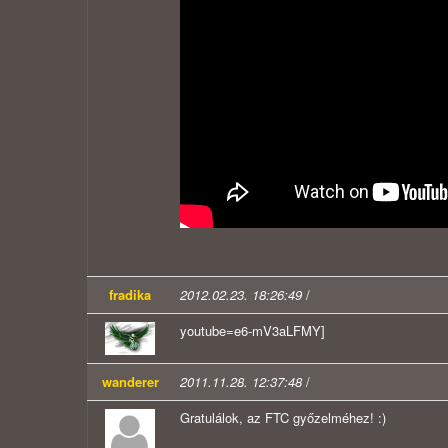
fradika
2012.02.23. 18:26:49
/
youtube=e6-mV3aLFMY]
wanderer
2011.11.28. 12:37:48
/
Gratulálok, az FTC győzelméhez! :)