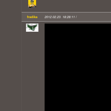
fradika
2012.02.23. 18:28:11
/