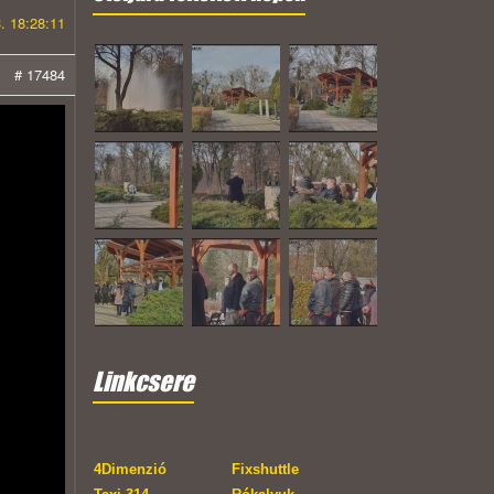
. 18:28:11
# 17484
Linkcsere
4Dimenzió
Fixshuttle