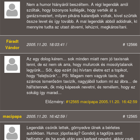
Nem a humor hiányáról beszéltem. A régi legendák arról
szóltak, hogy bizonyos kollégák, hogy verték át a
garázsmestert, milyen pikáns kalandjaik voltak, kivel szűrték
össze levet és így tovább. A mai legendák abból adódnak, ki
mennyire tudta az utast átverni, lehúzni, megkárosítani.
Fáradt
2005.11.20. 18:03:41
/
# 12566
Vándor
Az egy dolog kérem... sok minden miatt nem jó taxisnak
lenni, de ez nem ok arra, hogy mufurcok és mosolytalanok
legyünk... Sőt, épp ezért (is) hívtam életre ezt a topikot,
hogy "felejtsünk"... PS: Magam nem vagyok taxis, de
számos ismerősöm taxizik, nagyjából tudom mi az ábra... de
hál'istennek, ők még képesek nevetni, és remélem, hogy ez
sokáig így marad...
Előzmény:
#12565 macipapa 2005.11.20. 16:42:59
macipapa
2005.11.20. 16:42:59
/
# 12565
Legendák csórók lettek, görnyedve ülnek a bérletes
autóikban. Humor, jópofaság? Gondolj a tagdíjra amit
befizetsz, és ha ezek után van kedved nevetni, akkor csak