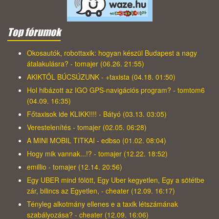
Top fórumok
Okosautók, robottaxik: hogyan készül Budapest a nagy
átalakulásra? - tomajer (06.26. 21:55)
AKIKTŐL BÚCSÚZUNK - +taxista (04.18. 01:50)
Hol hibázott az IGO GPS-navigációs program? - tomtom6
(04.09. 16:35)
Főtaxisok ide KLIKK!!!! - Bátyó (03.13. 03:05)
Verestelenítés - tomajer (02.05. 06:28)
A MINI MOBIL TITKAI - edbso (01.02. 08:04)
Hogy mik vannak...!? - tomajer (12.22. 18:52)
emillio - tomajer (12.14. 20:56)
Egy UBER mind fölött, Egy Uber kegyetlen, Egy a sötétbe
zár, bilincs az Egyetlen, - cheater (12.09. 16:17)
Tényleg alkotmány ellenes e a taxik létszámának
szabályozása? - cheater (12.09. 16:06)