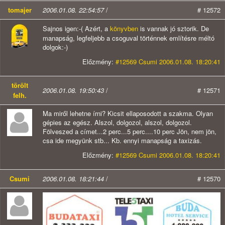
tomajer
2006.01.08. 22:54:57
/
# 12572
Sajnos igen:-( Azért, a
könyvben
is vannak jó sztorik. De
manapság, legfeljebb a csoguval történnek említésre méltó
dolgok:-)
Előzmény:
#12569 Csumi 2006.01.08. 18:20:41
törölt
2006.01.08. 19:50:43
/
# 12571
felh.
Ma miről lehetne írni? Kicsit ellaposodott a szakma. Olyan
gépies az egész. Alszol, dolgozol, alszol, dolgozol.
Fölveszed a címet...2 perc...5 perc....10 perc Jön, nem jön,
csa ide megyünk stb... Kb. ennyi manapság a taxizás.
Előzmény:
#12569 Csumi 2006.01.08. 18:20:41
Csumi
2006.01.08. 18:21:44
/
# 12570