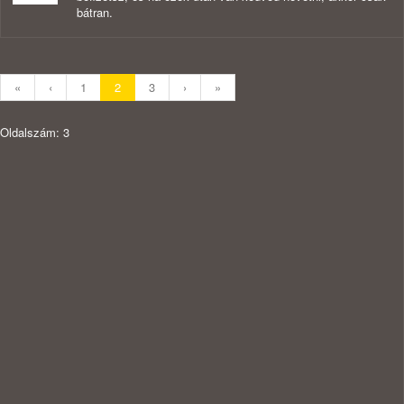
bátran.
«
‹
1
2
3
›
»
Oldalszám: 3