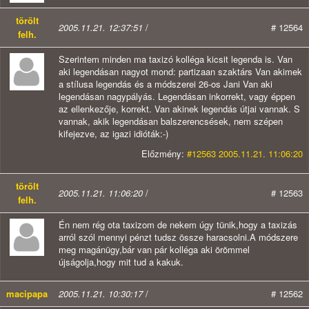
törölt
2005.11.21. 12:37:51
/
# 12564
felh.
Szerintem minden ma taxizó kolléga kicsit legenda is. Van
aki legendásan nagyot mond: partizaan szaktárs Van akimek
a stílusa legendás és a módszerei 26-os Jani Van aki
legendásan nagypályás. Legendásan inkorrekt, vagy éppen
az ellenkezője, korrekt. Van akinek legendás útjai vannak. S
vannak, akik legendásan balszerencsések, nem szépen
kifejezve, az igazi idióták:-)
Előzmény:
#12563 2005.11.21. 11:06:20
törölt
2005.11.21. 11:06:20
/
# 12563
felh.
Én nem rég ota taxizom de nekem úgy tünik,hogy a taxizás
arról szól mennyi pénzt tudsz össze haracsolni.A módszere
meg magánügy,bár van pár kolléga aki örömmel
újságolja,hogy mit tud a kakuk.
macipapa
2005.11.21. 10:30:17
/
# 12562