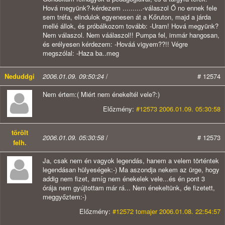
Hová megyünk?-kérdezem ..........-válaszol Ő no ennek fele
sem tréfa, elindulok egyenesen át a Kőruton, majd a járda
mellé állok, és próbálkozom tovább: -Uram! Hová megyünk?
Nem válaszol. Nem váálaszol!! Pumpa fel, immár hangosan,
és erélyesen kérdezem: -Hováá vigyem??!! Végre
megszólal: -Haza ba..meg
Neduddgi
2006.01.09. 09:50:24
/
# 12574
Nem értem:( Miért nem énekeltél vele?:)
Előzmény:
#12573 2006.01.09. 05:30:58
törölt
2006.01.09. 05:30:58
/
# 12573
felh.
Ja, csak nem én vagyok legendás, hanem a velem történtek
legendásan hülyeségek:-) Ma aszondja nekem az ürge, hogy
addig nem fizet, amíg nem énekelek vele...és én pont 3
órája nem gyújtottam már rá... Nem énekeltünk, de fizetett,
meggyőztem:-)
Előzmény:
#12572 tomajer 2006.01.08. 22:54:57