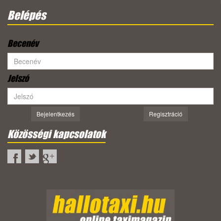
Belépés
Becenév
Jelszó
Bejelentkezés
Regisztráció
Közösségi kapcsolatok