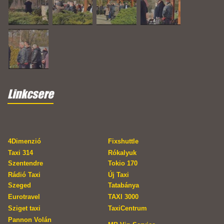
Linkcsere
4Dimenzió
Fixshuttle
Taxi 314
Rókalyuk
Szentendre
Tokio 170
Rádió Taxi
Új Taxi
Szeged
Tatabánya
Eurotravel
TAXI 3000
Sziget taxi
TaxiCentrum
Pannon Volán