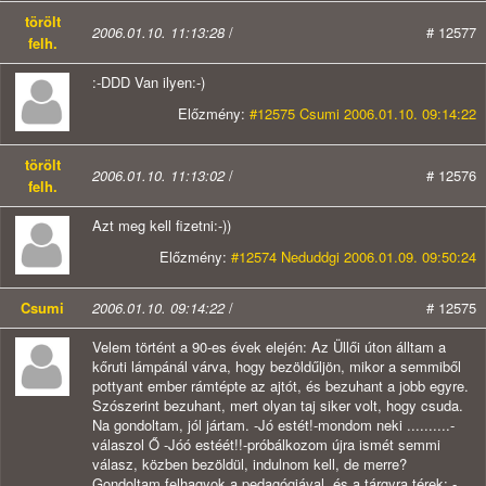
törölt
2006.01.10. 11:13:28
/
# 12577
felh.
:-DDD Van ilyen:-)
Előzmény:
#12575 Csumi 2006.01.10. 09:14:22
törölt
2006.01.10. 11:13:02
/
# 12576
felh.
Azt meg kell fizetni:-))
Előzmény:
#12574 Neduddgi 2006.01.09. 09:50:24
Csumi
2006.01.10. 09:14:22
/
# 12575
Velem történt a 90-es évek elején: Az Üllői úton álltam a
kőruti lámpánál várva, hogy bezöldűljön, mikor a semmiből
pottyant ember rámtépte az ajtót, és bezuhant a jobb egyre.
Szószerint bezuhant, mert olyan taj siker volt, hogy csuda.
Na gondoltam, jól jártam. -Jó estét!-mondom neki ..........-
válaszol Ő -Jóó estéét!!-próbálkozom újra ismét semmi
válasz, közben bezöldül, indulnom kell, de merre?
Gondoltam felhagyok a pedagógiával, és a tárgyra térek: -