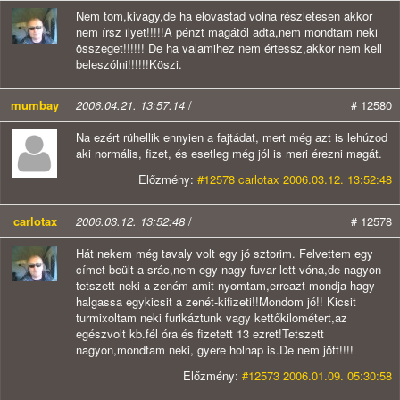
Nem tom,kivagy,de ha elovastad volna részletesen akkor
nem írsz ilyet!!!!!A pénzt magától adta,nem mondtam neki
összeget!!!!!! De ha valamihez nem értessz,akkor nem kell
beleszólni!!!!!!Köszi.
mumbay
2006.04.21. 13:57:14
/
# 12580
Na ezért rühellik ennyien a fajtádat, mert még azt is lehúzod
aki normális, fizet, és esetleg még jól is meri érezni magát.
Előzmény:
#12578 carlotax 2006.03.12. 13:52:48
carlotax
2006.03.12. 13:52:48
/
# 12578
Hát nekem még tavaly volt egy jó sztorim. Felvettem egy
címet beült a srác,nem egy nagy fuvar lett vóna,de nagyon
tetszett neki a zeném amit nyomtam,erreazt mondja hagy
halgassa egykicsit a zenét-kifizeti!!Mondom jó!! Kicsit
turmixoltam neki furikáztunk vagy kettőkilométert,az
egészvolt kb.fél óra és fizetett 13 ezret!Tetszett
nagyon,mondtam neki, gyere holnap is.De nem jött!!!!
Előzmény:
#12573 2006.01.09. 05:30:58