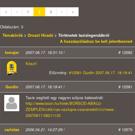
«
‹
1
2
3
›
»
Oldalszám: 3
Témakörök
>
Droszt Híradó
> Történetek taxislegendákról
A hozzászóláshoz be kell jelentkezned
tomajer
2007.06.17. 18:31:10
/
# 12582
Köszi!
Előzmény:
#12581 Gurdin 2007.06.17. 18:19:41
Gurdin
2007.06.17. 18:19:41
/
# 12581
Taxis segített egy nagyon súlyos balesetnél:
http://www.boon.hu/hirek/BORSOD-ABAUJ-
ZEMPLEN/cikk/vas-oszlopra-csavarodott/cn/news-
20070617-08211133
carlotax
2006.04.21. 14:27:29
/
# 12579