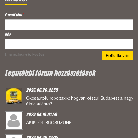
E-mail cím
*
Név
Email marketing
by NeoSoft
Legutóbbi fórum hozzászólások
2026.06.26. 21:55
Okosautók, robottaxik: hogyan készül Budapest a nagy
átalakulásra?
2026.04.18. 01:50
AKIKTŐL BÚCSÚZUNK
2026.04.09. 16:35