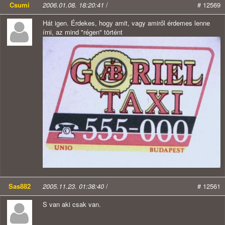
Csumi
2006.01.08. 18:20:41
/
# 12569
Hát igen. Érdekes, hogy amit, vagy amiről érdemes lenne
írni, az mind "régen" történt
Sas882
2005.11.23. 01:38:40
/
# 12561
S van aki csak van.