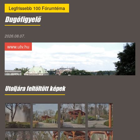
Legfrissebb 100 Fórumtéma
Dugófigyelő
2026.08.07.
www.utv.hu
Utoljára feltöltött képek