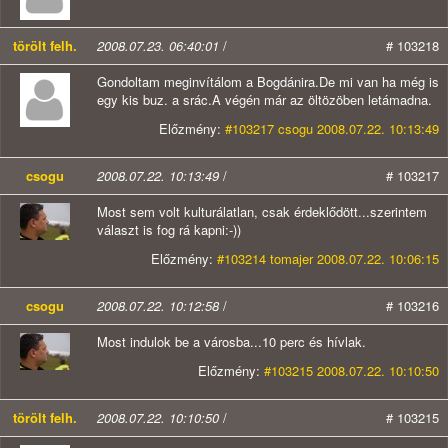
törölt felh.
2008.07.23. 06:40:01
/
# 103218
Gondoltam meginvítálom a Bogdánira.De mi van ha még is
egy kis buz. a srác.A végén már az öltözöben letámadna.
Előzmény:
#103217 csogu 2008.07.22. 10:13:49
csogu
2008.07.22. 10:13:49
/
# 103217
Most sem volt kulturálatlan, csak érdeklődött...szerintem
választ is fog rá kapni:-))
Előzmény:
#103214 tomajer 2008.07.22. 10:06:15
csogu
2008.07.22. 10:12:58
/
# 103216
Most indulok be a városba...10 perc és hívlak.
Előzmény:
#103215 2008.07.22. 10:10:50
törölt felh.
2008.07.22. 10:10:50
/
# 103215