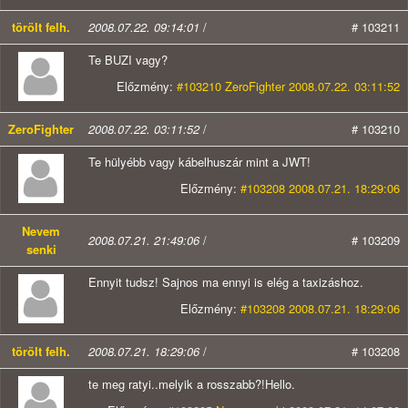
törölt felh.
2008.07.22. 09:14:01
/
# 103211
Te BUZI vagy?
Előzmény:
#103210 ZeroFighter 2008.07.22. 03:11:52
ZeroFighter
2008.07.22. 03:11:52
/
# 103210
Te hülyébb vagy kábelhuszár mint a JWT!
Előzmény:
#103208 2008.07.21. 18:29:06
Nevem
2008.07.21. 21:49:06
/
# 103209
senki
Ennyit tudsz! Sajnos ma ennyi is elég a taxizáshoz.
Előzmény:
#103208 2008.07.21. 18:29:06
törölt felh.
2008.07.21. 18:29:06
/
# 103208
te meg ratyi..melyik a rosszabb?!Hello.