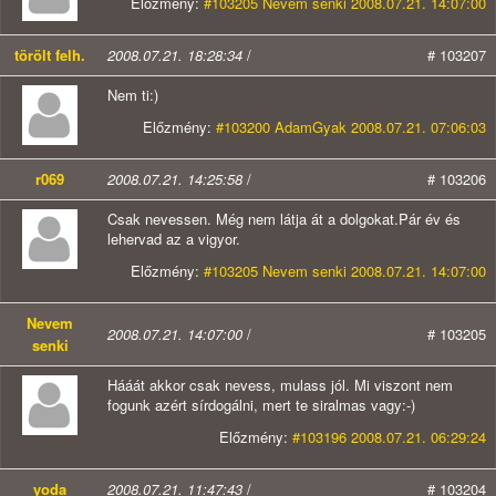
Előzmény:
#103205 Nevem senki 2008.07.21. 14:07:00
törölt felh.
2008.07.21. 18:28:34
/
# 103207
Nem ti:)
Előzmény:
#103200 AdamGyak 2008.07.21. 07:06:03
r069
2008.07.21. 14:25:58
/
# 103206
Csak nevessen. Még nem látja át a dolgokat.Pár év és
lehervad az a vigyor.
Előzmény:
#103205 Nevem senki 2008.07.21. 14:07:00
Nevem
2008.07.21. 14:07:00
/
# 103205
senki
Hááát akkor csak nevess, mulass jól. Mi viszont nem
fogunk azért sírdogálni, mert te siralmas vagy:-)
Előzmény:
#103196 2008.07.21. 06:29:24
yoda
2008.07.21. 11:47:43
/
# 103204