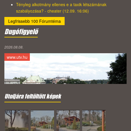
Tényleg alkotmány ellenes e a taxik létszámának
szabályozása? - cheater (12.09. 16:06)
Legfrissebb 100 Fórumtéma
Dugófigyelő
2026.08.08.
www.utv.hu
Utoljára feltöltött képek