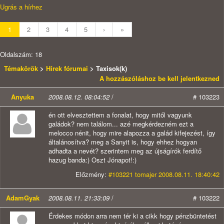
Ugrás a hírhez
1
2
3
4
5
›
»
Oldalszám: 18
Témakörök
>
Hírek fórumai
> Taxisok(k)
A hozzászóláshoz be kell jelentkezned
Anyuka
2008.08.12. 08:04:52
/
# 103223
én ott elvesztettem a fonalat, hogy mitől vagyunk
galádok? nem találom... azé megkérdezném ezt a
melocco nénit, hogy mire alapozza a galád kifejezést, így
általánosítva? meg a Sanyit is, hogy ehhez hogyan
adhadta a nevét? szerintem meg az újságírók ferdítő
hazug banda:) Oszt Jónapot!:)
Előzmény:
#103221 tomajer 2008.08.11. 18:40:42
AdamGyak
2008.08.11. 21:33:09
/
# 103222
Érdekes módon arra nem tér ki a cikk hogy pénzbüntetést