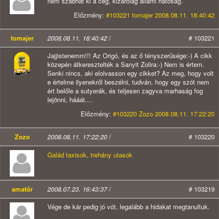
nem szabhat ki a cég, kizárólag állami hatóság.
Előzmény:
#103221 tomajer 2008.08.11. 18:40:42
tomajer
2008.08.11. 18:40:42
/
# 103221
Jajjistenemm!!! Az Origó, és az ő tényszerűsége:-) A cikk
közepén átkeresztelték a Sanyit Zolira:-) Nem is értem.
Senki nincs, aki elolvasson egy cikket? Az meg, hogy volt
e értelme ilyenekről beszélni, tudván, hogy egy szót nem
ért belőle a sutyerák, és teljesen zagyva marhaság fog
lejönni, hááát....
Előzmény:
#103220 Zozo 2008.08.11. 17:22:20
Zozo
2008.08.11. 17:22:20
/
# 103220
Galád taxisok, trehány utasok
amatőr
2008.07.23. 16:43:37
/
# 103219
Vége de kár pedig jó vót, legalább a hidakat megtanultuk.