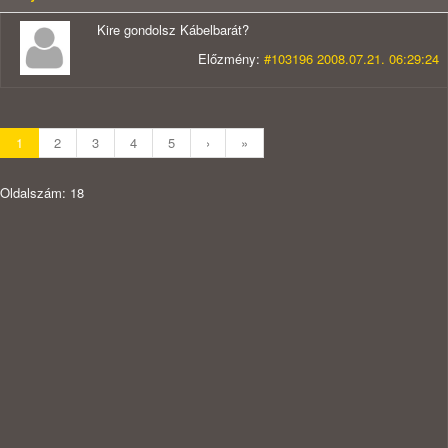
Kire gondolsz Kábelbarát?
Előzmény:
#103196 2008.07.21. 06:29:24
1
2
3
4
5
›
»
Oldalszám: 18