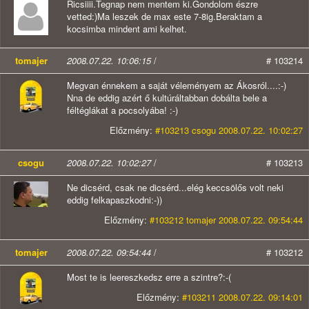
Ricsiiii.Tegnap nem mentem ki.Gondolom észre
vetted:)Ma leszek de max este 7-8ig.Beraktam a
kocsimba mindent ami kelhet.
tomajer
2008.07.22. 10:06:15
/
# 103214
Megvan énnekem a saját véleményem az Ákosról....:-)
Nna de eddig azért ő kultúráltabban dobálta bele a
féltéglákat a pocsolyába! :-)
Előzmény:
#103213 csogu 2008.07.22. 10:02:27
csogu
2008.07.22. 10:02:27
/
# 103213
Ne dicsérd, csak ne dicsérd...elég keccsölős volt neki
eddig felkapaszkodni:-))
Előzmény:
#103212 tomajer 2008.07.22. 09:54:44
tomajer
2008.07.22. 09:54:44
/
# 103212
Most te is leereszkedsz erre a szintre?:-(
Előzmény:
#103211 2008.07.22. 09:14:01