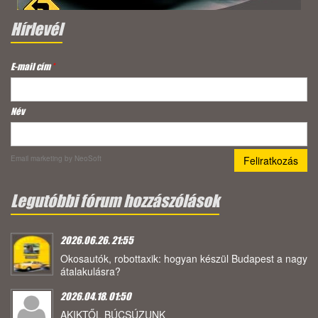
Hírlevél
E-mail cím
*
Név
Email marketing
by NeoSoft
Legutóbbi fórum hozzászólások
2026.06.26. 21:55
Okosautók, robottaxik: hogyan készül Budapest a nagy
átalakulásra?
2026.04.18. 01:50
AKIKTŐL BÚCSÚZUNK