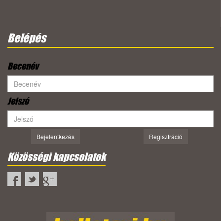
Belépés
Becenév
Jelszó
Bejelentkezés
Regisztráció
Közösségi kapcsolatok