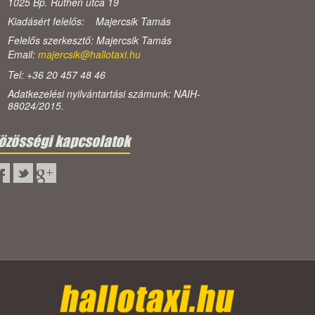
1025 Bp. Ruthén utca 19
Kiadásért felelős: Majercsik Tamás
Felelős szerkesztő: Majercsik Tamás
Email:
majercsik@hallotaxi.hu
Tel: +36 20 457 48 46
Adatkezelési nyilvántartási számunk: NAIH-
88024/2015.
özösségi kapcsolatok