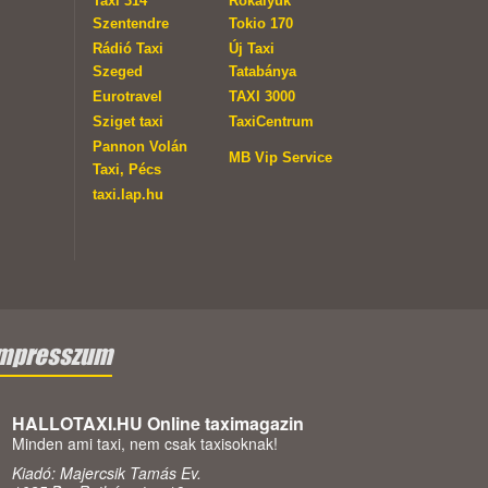
Taxi 314
Rókalyuk
Szentendre
Tokio 170
Rádió Taxi
Új Taxi
Szeged
Tatabánya
Eurotravel
TAXI 3000
Sziget taxi
TaxiCentrum
Pannon Volán
MB Vip Service
Taxi, Pécs
taxi.lap.hu
mpresszum
HALLOTAXI.HU Online taximagazin
Minden ami taxi, nem csak taxisoknak!
Kiadó: Majercsik Tamás Ev.