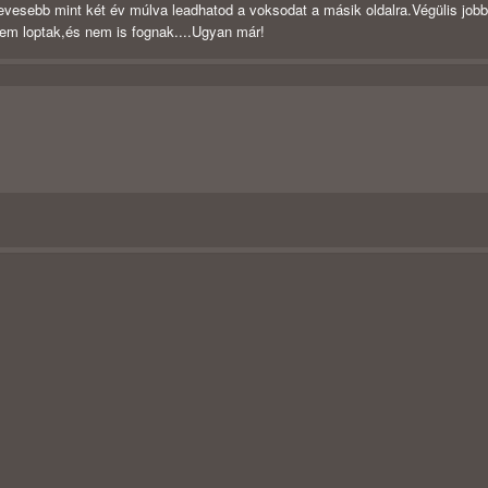
evesebb mint két év múlva leadhatod a voksodat a másik oldalra.Végülis job
em loptak,és nem is fognak....Ugyan már!