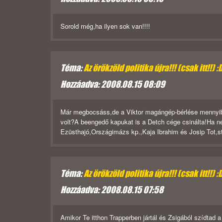
Sorold még,ha ilyen sok van!!!!
Téma:
Az örökzöld politika újra!!! (csak itt!!) :
Hozzáadva: 2008.08.15 08:09
Már megbocsáss,de a Viktor magángép-bérlése mennyibe
volt?A beengedő kapukat is a Detch cége csinálta!Ha ne
Ezüsthajó,Országimázs kp.,Kaja Ibrahim és Josip Tot,stb
Téma:
Az örökzöld politika újra!!! (csak itt!!) :
Hozzáadva: 2008.08.15 07:58
Amikor Te itthon Trapperben jártál és Zsigából szídtad a