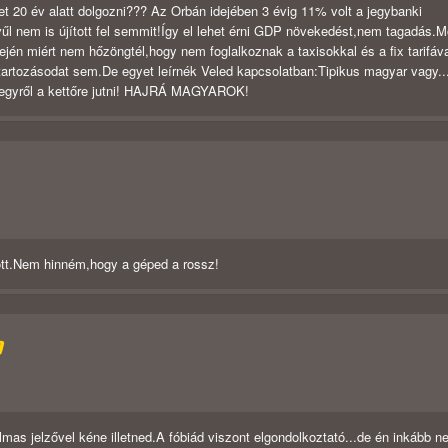
et 20 év alatt dolgozni??? Az Orbán idejében 3 évig 11% volt a jegybanki
vűl nem is újított fel semmit!Így el lehet érni GDP növekedést,nem tagadás.M
jén miért nem hőzöngtél,hogy nem foglalkoznak a taxisokkal és a fix tarifáv
vatartozásodat sem.De egyet leírnék Veled kapcsolatban:Tipikus magyar vagy..
k egyről a kettőre jutni! HAJRÁ MAGYAROK!
ott.Nem hinném,hogy a géped a rossz!
D
 jelzővel kéne illetned.A fóbiád viszont elgondolkoztató...de én inkább n