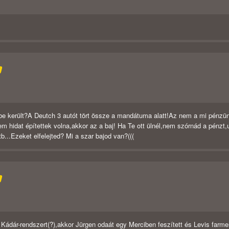
D
 került?A Deutch 3 autót tört össze a mandátuma alatt!Az nem a mi pénzü
m hidat építettek volna,akkor az a baj! Ha Te ott ülnél,nem szórnád a pénzt
...Ezeket elfelejted? Mi a szar bajod van?(((
D
 Kádár-rendszert(?),akkor Jürgen odaát egy Merciben feszített és Levis farmer