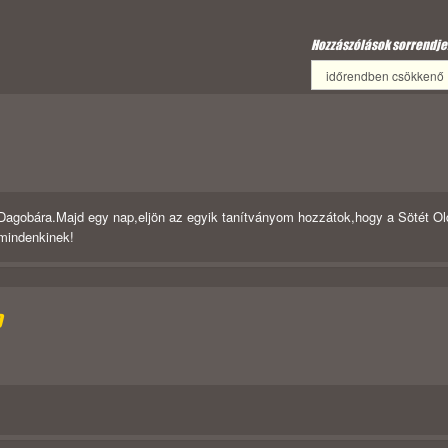
Hozzászólások sorrendje
 Dagobára.Majd egy nap,eljön az egyik tanítványom hozzátok,hogy a Sötét Old
 mindenkinek!
D