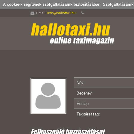
A cookie-k segítenek szolgáltatásaink biztosításában. Szolgáltatásain
Email:
info@hallotaxi.hu
Név
Becenév
Honlap
Taxitársaság:
Felhasználó hozzászólásai