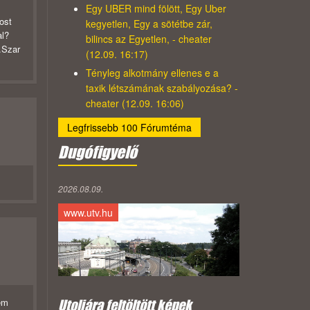
Egy UBER mind fölött, Egy Uber
ost
kegyetlen, Egy a sötétbe zár,
al?
bilincs az Egyetlen, - cheater
.Szar
(12.09. 16:17)
Tényleg alkotmány ellenes e a
taxik létszámának szabályozása? -
cheater (12.09. 16:06)
Legfrissebb 100 Fórumtéma
Dugófigyelő
2026.08.09.
www.utv.hu
em
Utoljára feltöltött képek