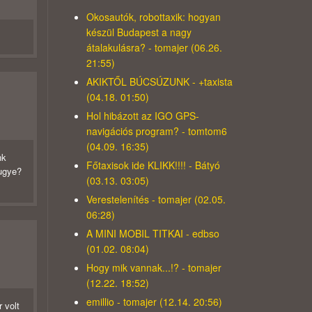
Okosautók, robottaxik: hogyan
készül Budapest a nagy
átalakulásra? - tomajer (06.26.
21:55)
AKIKTŐL BÚCSÚZUNK - +taxista
(04.18. 01:50)
Hol hibázott az IGO GPS-
navigációs program? - tomtom6
(04.09. 16:35)
nk
Főtaxisok ide KLIKK!!!! - Bátyó
,ugye?
(03.13. 03:05)
Verestelenítés - tomajer (02.05.
06:28)
A MINI MOBIL TITKAI - edbso
(01.02. 08:04)
Hogy mik vannak...!? - tomajer
(12.22. 18:52)
emillio - tomajer (12.14. 20:56)
 volt