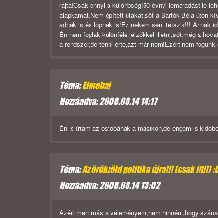
rajta!Csak ennyi a különbség!50 évnyi lemaradást le leh
alapkamat.Nem épített utakat,sőt a Bartók Béla úton kí
adnak is és lopnak is!Ez nekem sem tetszik!!! Annak ide
Én nem foglak különféle jelzőkkel illetni,sőt,még a ho
a rendszer,de tenni érte,azt már nem!Ezért nem fogun
Téma:
Elmebaj
Hozzáadva: 2008.08.14 14:17
Én is írtam az ostobának a másikon,de engem is kidob
Téma:
Az örökzöld politika újra!!! (csak itt!!) :
Hozzáadva: 2008.08.14 13:02
Azért mert más a véleményem,nem hinném,hogy szánalmas