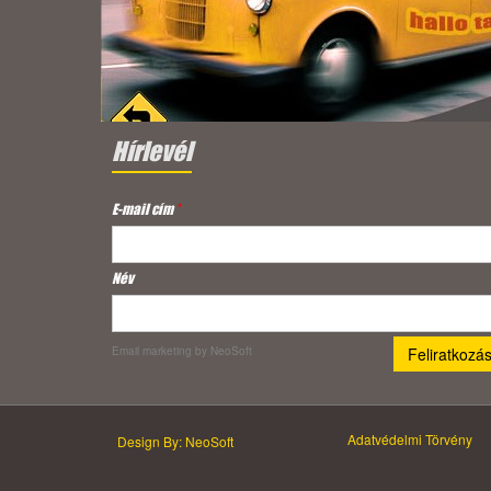
Hírlevél
E-mail cím
*
Név
Email marketing
by NeoSoft
Adatvédelmi Törvény
Design By: NeoSoft