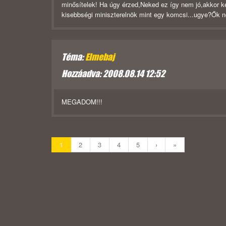
minősítelek! Ha úgy érzed,Neked ez így nem jó,akkor k
kisebbségi miniszterelnök mint egy komcsi...ugye?Ők n
Téma:
Elmebaj
Hozzáadva: 2008.08.14 12:52
MEGADOM!!!
1
2
3
4
5
›
»