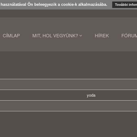
k használatával Ön beleegyezik a cookie-k alkalmazásába.
További info
CÍMLAP
MIT, HOL VEGYÜNK?
HÍREK
FÓRU
yoda