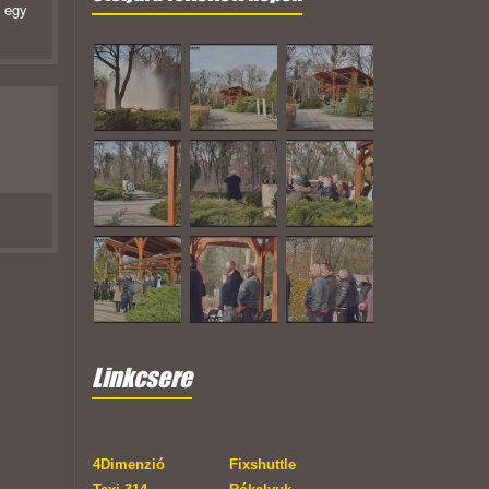
b egy
Linkcsere
4Dimenzió
Fixshuttle