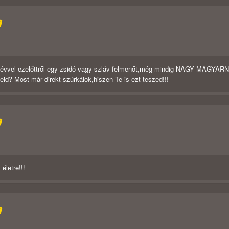
D
00 évvel ezelőttről egy zsidó vagy szláv felmenőt,még mindig NAGY MAGYAR
d? Most már direkt szúrkálok,hiszen Te is ezt teszed!!!
D
életre!!!
D