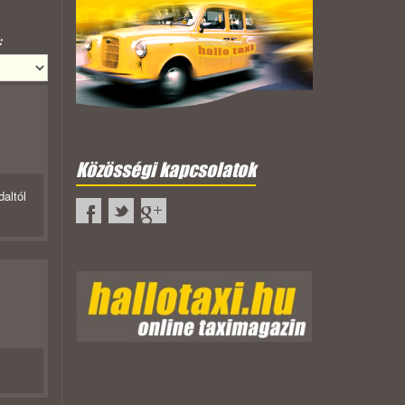
:
Közösségi kapcsolatok
altól