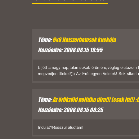
Téma:
6x6 Hatszorhatosok kuckója
Hozzáadva: 2008.08.15 19:55
Eljött a nagy nap,talán sokak örömére,végleg elutazom
megvédjen titeket!))) Az Erő legyen Veletek! Sok sikert
Téma:
Az örökzöld politika újra!!! (csak itt!!) :
Hozzáadva: 2008.08.15 08:25
Indulat?Rosszul aludtam!