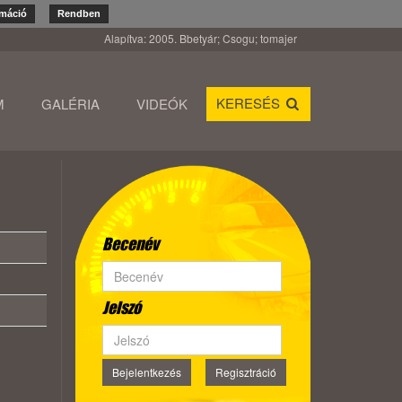
rmáció
Rendben
Alapítva: 2005. Bbetyár; Csogu; tomajer
KERESÉS
M
GALÉRIA
VIDEÓK
Becenév
Jelszó
Bejelentkezés
Regisztráció