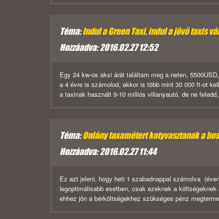
Téma:
Indul a Green Taxi, indul a jövő taxis vá
Hozzáadva: 2016.02.27 12:52
Egy 24 kw-os aksi árát találtam meg a neten, 5500USD, k
a 4 évre is számolod, akkor is több mint 30 000 ft-ot k
a taxinak használt 9-10 milliós villanyautó, de ne fele
Téma:
Onlány taxamétert kotyvasztanak a bo
Hozzáadva: 2016.02.27 11:44
Ez azt jeleni, hogy heti 1 szabadnappal számolva (éven
legoptimálisabb esetben, csak ezeknek a költségeknek a
ehhez jön a bérköltségekhez szükséges pénz megtermelés