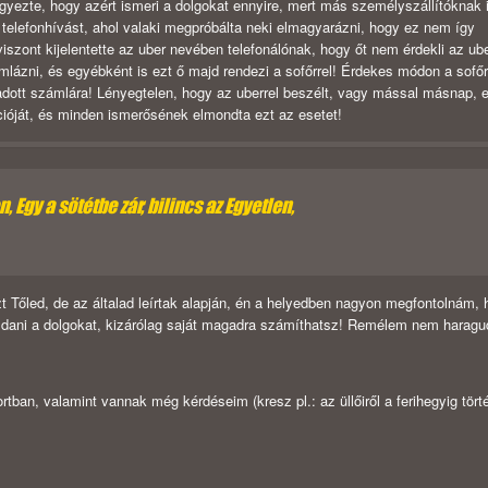
gyezte, hogy azért ismeri a dolgokat ennyire, mert más személyszállítóknak 
telefonhívást, ahol valaki megpróbálta neki elmagyarázni, hogy ez nem így
szont kijelentette az uber nevében telefonálónak, hogy őt nem érdekli az ub
mlázni, és egyébként is ezt ő majd rendezi a sofőrrel! Érdekes módon a sofőr
gadott számlára! Lényegtelen, hogy az uberrel beszélt, vagy mással másnap, 
ációját, és minden ismerősének elmondta ezt az esetet!
 Egy a sötétbe zár, bilincs az Egyetlen,
Tőled, de az általad leírtak alapján, én a helyedben nagyon megfontolnám, 
ldani a dolgokat, kizárólag saját magadra számíthatsz! Remélem nem harag
tban, valamint vannak még kérdéseim (kresz pl.: az üllőiről a ferihegyig tört