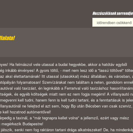
Hozzászólások sorrendje
llalata!
ényes! Ha felmászol vele utassal a budai hegyekbe, akkor a hatótáv egyből
 inkább érvényes! A gyors töltő, - mert nem lesz idő a "lassú töltővel" tölte
az aksi élettartamának! Itt utassal (utasokkal) mész általában, és városban,
utópályán folyamatosan! Szervízárakat nem találtam a neten, gondolom enne
tóval való taxizást, én leginkább a Ferrarival való taxizáshoz hasonlítanám
öltségek, és egyéb költségek miatt nem ez nem fogja megérni! A villanyautó 
egvenni kell tudni, hanem fenn is kell tudni tartani, és a fenntartásuk is jele
villanyautónál ne felejtsd el azt sem, hogy Bp után Bécsben van csak szerviz,
e kell hozatnod autómentővel!
rpedig a taxinál, a "már tegnapra kellet volna" a jellemző, ezért vagy mész
g megérkezik Budapestre!
játszik, senki nem fog raktáron tartani drága alkatrészeket! De, ha mindenk