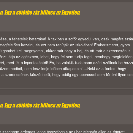
 Egy a sötétbe zár, bilincs az Egyetlen,
zése, a feltételek betartása! A taxiban a sofőr egyedül van, csak magára szá
megfelelően kezelni, és ezt nem tanítják az iskolában! Emberismeret, gyors
ánikgombot kell megnyomni, akkor már nagy a baj, és ott már a szerencsén is
nzt látja az egészben, lehet, hogy fel sem tudja fogni, nemhogy megfelelően
rt, mert fél a lepontozástól! És, ha valakik tudatosan azért szállnak be hozz
iüzemmódból, nem lesz ideje időben átkapcsolni....Neki az a fontos, hogy
ak a szerencsének köszönhető, hogy eddig egy uberessel sem történt ilyen ese
 Egy a sötétbe zár, bilincs az Egyetlen,
szerintem érdemes lenne összefognia az uber jelenség ellen az érintett