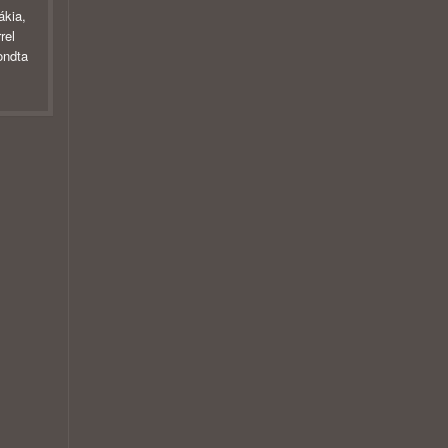
ákia,
rel
ondta