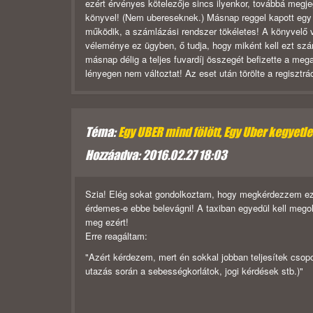
ezért érvényes kötelezője sincs ilyenkor, továbbá megje
könyvel! (Nem ubereseknek.) Másnap reggel kapott egy 
működik, a számlázási rendszer tökéletes! A könyvelő vi
véleménye ez ügyben, ő tudja, hogy miként kell ezt szá
másnap délig a teljes fuvardíj összegét befizette a me
lényegen nem változtat! Az eset után törölte a regisztr
Téma:
Egy UBER mind fölött, Egy Uber kegyetlen,
Hozzáadva: 2016.02.27 18:03
Szia! Elég sokat gondolkoztam, hogy megkérdezzem ezt 
érdemes-e ebbe belevágni! A taxiban egyedül kell mego
meg ezért!
Erre reagáltam:
"Azért kérdezem, mert én sokkal jobban teljesítek csopor
utazás során a sebességkorlátok, jogi kérdések stb.)"