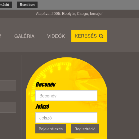
rmáció
Rendben
Alapítva: 2005. Bbetyár; Csogu; tomajer
KERESÉS
M
GALÉRIA
VIDEÓK
Becenév
Jelszó
Bejelentkezés
Regisztráció