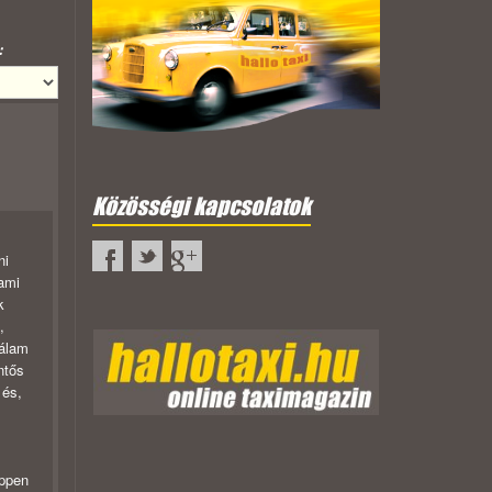
:
Közösségi kapcsolatok
ni
 ami
k
,
nálam
ntős
 és,
éppen