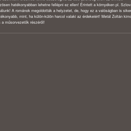
ösen hatékonyabban lehetne fellépni ez ellen! Érintett a környéken pl. Szlov
nálunk! A románok megoldották a helyzetet, de, hogy ez a valóságban is siker
ékonyabb, mint, ha külön-külön harcol valaki az érdekeiért! Metál Zoltán kim
s a műsorvezetők részéről!