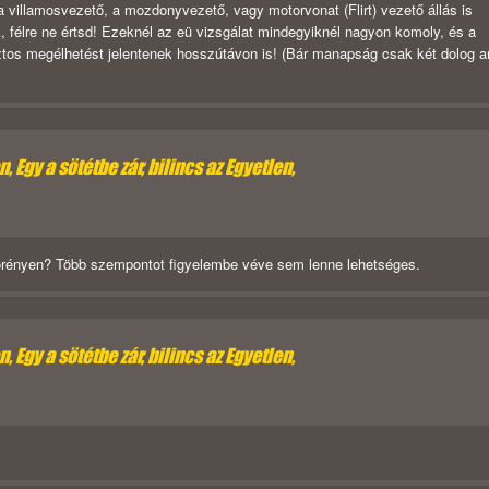
villamosvezető, a mozdonyvezető, vagy motorvonat (Flirt) vezető állás is
 félre ne értsd! Ezeknél az eü vizsgálat mindegyiknél nagyon komoly, és a
tos megélhetést jelentenek hosszútávon is! (Bár manapság csak két dolog a
 Egy a sötétbe zár, bilincs az Egyetlen,
a görényen? Több szempontot figyelembe véve sem lenne lehetséges.
 Egy a sötétbe zár, bilincs az Egyetlen,