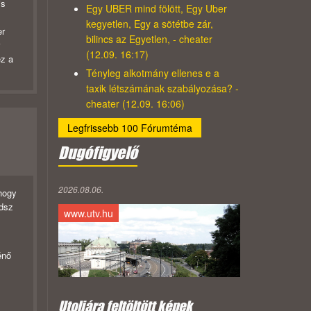
is
Egy UBER mind fölött, Egy Uber
kegyetlen, Egy a sötétbe zár,
er
bilincs az Egyetlen, - cheater
(12.09. 16:17)
ez a
Tényleg alkotmány ellenes e a
taxik létszámának szabályozása? -
cheater (12.09. 16:06)
Legfrissebb 100 Fórumtéma
Dugófigyelő
2026.08.06.
hogy
udsz
www.utv.hu
énő
Utoljára feltöltött képek