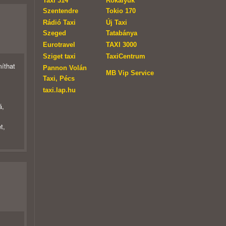
Taxi 314
Rókalyuk
Szentendre
Tokio 170
Rádió Taxi
Új Taxi
Szeged
Tatabánya
Eurotravel
TAXI 3000
Sziget taxi
TaxiCentrum
míthat
Pannon Volán
MB Vip Service
Taxi, Pécs
taxi.lap.hu
á,
t,