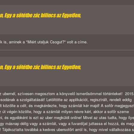
 Egy a sötétbe zár, bilincs az Egyetlen,
k is, aminek a "Miért utaljuk Csogut?" volt a címe.
 Egy a sötétbe zár, bilincs az Egyetlen,
z ubernél, szívesen megosztom a könyvelő ismerősömmel történteket! 2015
odának a szolgáltatását! Letöltötte az applikációt, regisztrált, rendelt eddig
lt közölte a célt, és megkérdezte, hogy számlát kér majd! A sofőr megjegye
 út végén közölte, hogy a számlát milyen névre kéri, akkor a sofőr szeme
i, és egyébként is ezt az uber megküldi online! Mivel az utas tudta, hogy ily
ogy másnap délig vagy a számlát, vagy a fuvardíjat juttassa el hozzá, és me
Tájékoztatta továbbá a kedves ubersofőrt arról is, hogy mivel vállalkozása s