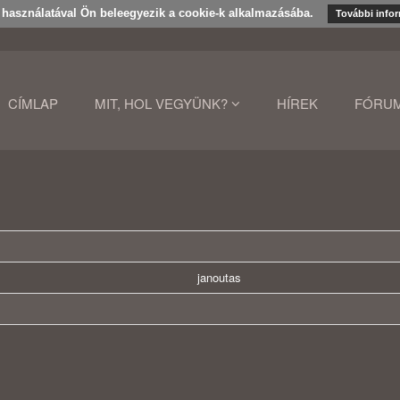
k használatával Ön beleegyezik a cookie-k alkalmazásába.
További info
CÍMLAP
MIT, HOL VEGYÜNK?
HÍREK
FÓRU
janoutas