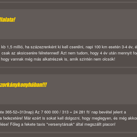
llalata!
b 1,5 millió, ha százezrenként ki kell cserélni, napi 100 km esetén 3-4 év, 
ell csak az aksicserére félretenned! Azt nem tudom, hogy 4 év után mennyit fo
dd, hogy vannak még más alkatrészek is, amik szintén nem olcsók!
szorkánykonyhában!!!
te 365-52=313nap) Az 7 600 000 / 313 = 24 281 ft/ nap bevétel jelent a
 fedezetére! Már ezért is sokat kell dolgozni, hogy meglegyen, és még akko
e! Főleg a fekete taxis "versenytársak" által megszállt piacon!