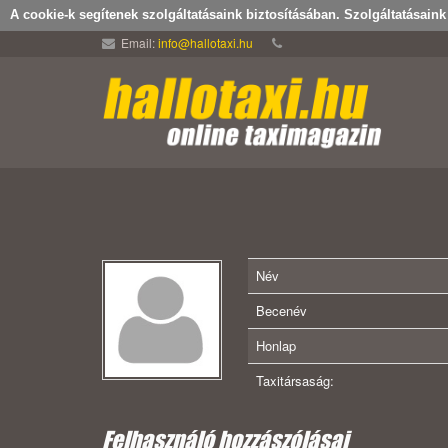
A cookie-k segítenek szolgáltatásaink biztosításában. Szolgáltatásain
Email:
info@hallotaxi.hu
Név
Becenév
Honlap
Taxitársaság:
Felhasználó hozzászólásai