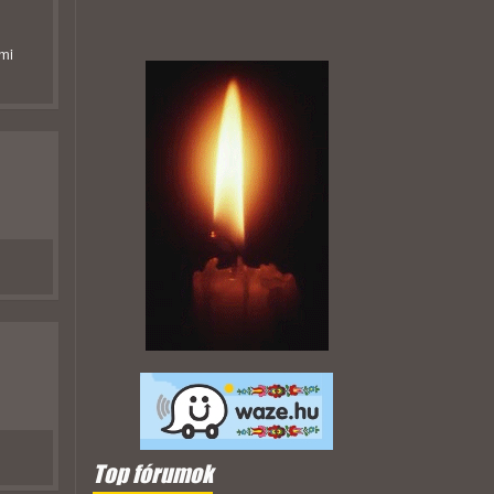
mi
Top fórumok