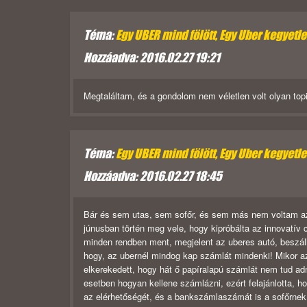
Téma:
Egy UBER mind fölött, Egy Uber kegyetlen,
Hozzáadva: 2016.02.27 19:21
Megtaláltam, és a gondolom nem véletlen volt olyan topi
Téma:
Egy UBER mind fölött, Egy Uber kegyetlen,
Hozzáadva: 2016.02.27 18:45
Bár és sem utas, sem sofőr, és sem más nem voltam a
júnusban történ meg vele, hogy kipróbálta az innovatív cs
minden rendben ment, megjelent az uberes autó, beszál
hogy, az ubernél mindog kap számlát mindenki! Mikor az
elkerekedett, hogy hát ő papíralapú számlát nem tud adn
esetben hogyan kellene számlázni, ezért felajánlotta, h
az elérhetőségét, és a bankszámlaszámát is a sofőrnek! 