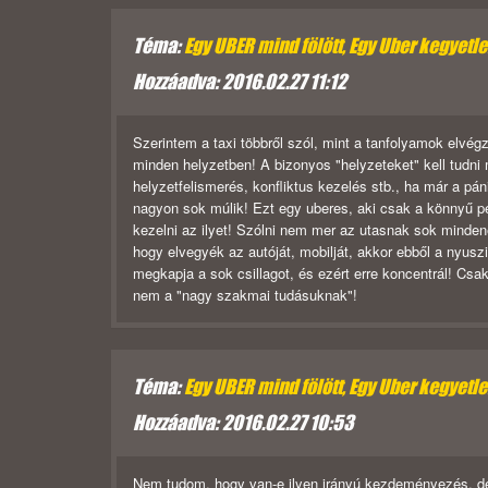
Téma:
Egy UBER mind fölött, Egy Uber kegyetlen,
Hozzáadva: 2016.02.27 11:12
Szerintem a taxi többről szól, mint a tanfolyamok elvég
minden helyzetben! A bizonyos "helyzeteket" kell tudni 
helyzetfelismerés, konfliktus kezelés stb., ha már a p
nagyon sok múlik! Ezt egy uberes, aki csak a könnyű pé
kezelni az ilyet! Szólni nem mer az utasnak sok mindené
hogy elvegyék az autóját, mobilját, akkor ebből a nyusz
megkapja a sok csillagot, és ezért erre koncentrál! Cs
nem a "nagy szakmai tudásuknak"!
Téma:
Egy UBER mind fölött, Egy Uber kegyetlen,
Hozzáadva: 2016.02.27 10:53
Nem tudom, hogy van-e ilyen irányú kezdeményezés, de 