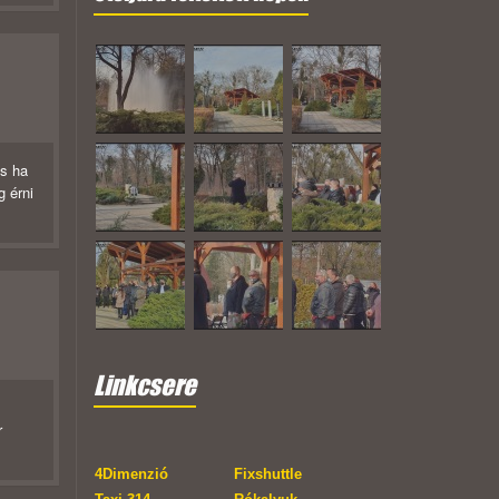
és ha
g érni
Linkcsere
r
4Dimenzió
Fixshuttle