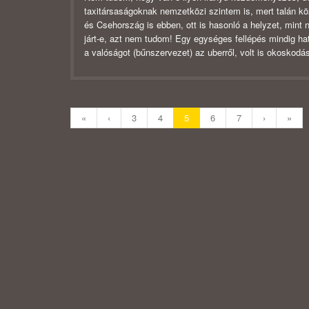
taxitársaságoknak nemzetközi szintem is, mert talán köz
és Csehország is ebben, ott is hasonló a helyzet, mint 
járt-e, azt nem tudom! Egy egységes fellépés mindig hat
a valóságot (bűnszervezet) az uberről, volt is okoskodá
«
‹
3
4
5
6
7
›
»