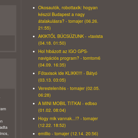
Okosautók, robottaxik: hogyan
készül Budapest a nagy
átalakulásra? - tomajer (06.26.
21:55)
AKIKTŐL BÚCSÚZUNK - +taxista
(04.18. 01:50)
Hol hibázott az IGO GPS-
navigációs program? - tomtom6
(04.09. 16:35)
Főtaxisok ide KLIKK!!!! - Bátyó
(03.13. 03:05)
Verestelenítés - tomajer (02.05.
06:28)
.
A MINI MOBIL TITKAI - edbso
ztem
(01.02. 08:04)
Hogy mik vannak...!? - tomajer
en
(12.22. 18:52)
gadta
emillio - tomajer (12.14. 20:56)
incs,