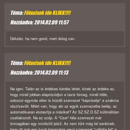
Téma:
Főtaxisok ide KLIKK!!!!
Hozzáadva: 2014.02.09 11:57
Délután, ha nem gond, mert dolog van.
Téma:
Főtaxisok ide KLIKK!!!!
Hozzáadva: 2014.02.09 11:13
Na igen. Talán az is érdekes kérdés lehet, kinek az érdeke az,
hogy minél jobban elaprózódjon a taxis tömeg, minél több,
sokszor egymás ellen is küzdő szervezet "képviselje" a szakma
résztvevőit. Miért van, hogy aki az egyik szervezetbe belép, az
automatikusan elutasítja a másikat? Az SZ.SZ.D.SZ különállóan
csatlakozott. Na ez szép. A "Cser"-féle szervezet már
önmagában egy minősítő jelző. Az nem tűnt még fel senkinek,
hogy itt már egy tucat hangzatos nevű szervezet "vállalja fel" a