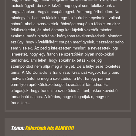
taxisok ügyét, de ezek közül még egyel sem találkoztunk a
tárgyalásokon. Vagyis csupán egyel. Ami meg érthetetlen. Na
mindegy is. Lassan kialakul egy taxis érdek-képviseleti-vallási
háború, ahol a szervezetek többsége csupán a többieken akar
felülkerekedni, és ahol önmagukat kijelölt vezetők minden
szakmai tudás birtokának hiányában tevékenykednek. Mondom
ezt úgy, hogy kívülállóként csupán megfigyelek, tisztséget sehol
sem viselek. Az pedig kifejezetten minősíti a nevezettek jogi
ismeretét, hogy egy franchise szerződést olyan indokokkal
támadnak, ami lehet, hogy sokaknak tetszik, de jogi
szempontból nem állja meg a helyét. De a hülyítésre tökéletes
téma. A Mc Donald's is franchise. Kíváncsi vagyok hány perc
múlva szüntetné meg a szerződést a Mc, ha egy partner
bármilyen apró kötelezettséget lázadással támadna. Ha
elfogadjuk, hogy franchise szerződés áll fent, akkor kevésbé
támadható sajnos. A kérdés, hogy elfogadjuk-e, hogy ez
franchise...
Téma:
Főtaxisok ide KLIKK!!!!