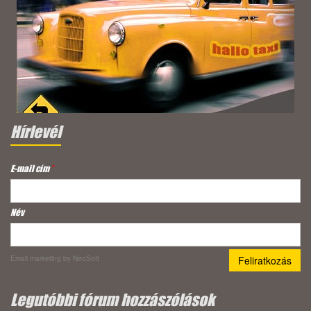
Hírlevél
E-mail cím
*
Név
Email marketing
by NeoSoft
Legutóbbi fórum hozzászólások