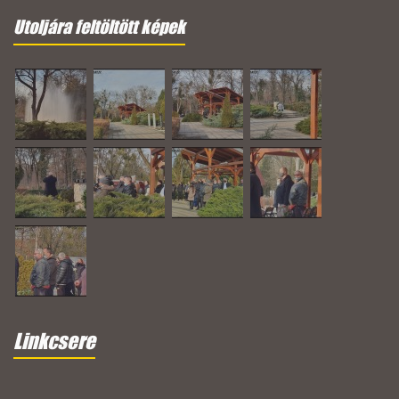
Utoljára feltöltött képek
Linkcsere