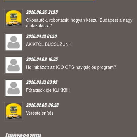
2026.06.26. 21:55
Okosautók, robottaxik: hogyan készül Budapest a nagy
átalakulásra?
2026.04.18. 01:50
AKIKTŐL BÚCSÚZUNK
2026.04.09. 16:35
Hol hibázott az IGO GPS-navigációs program?
2026.03.13. 03:05
Főtaxisok ide KLIKK!!!!
2026.02.05. 06:28
Verestelenítés
Impresszum