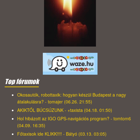
Top fórumok
Okosautók, robottaxik: hogyan készül Budapest a nagy
átalakulásra? - tomajer (06.26. 21:55)
AKIKTŐL BÚCSÚZUNK - +taxista (04.18. 01:50)
Hol hibázott az IGO GPS-navigációs program? - tomtom6
(04.09. 16:35)
Főtaxisok ide KLIKK!!!! - Bátyó (03.13. 03:05)