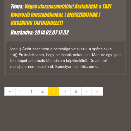
Téma:
Végső visszaszámlálás! Átalakítják a TAXI
fuvarozói jogszabályokat. ( MEGSZIVATNAK )
ORSZÁGOS TAXIRENDELET!
Hozzáadva: 2014.02.07 17:32
Igen :) Azért szerintem a bátorsága vetekszik a spártaiakkal
:))))) Én imádkozom, hogy ne lássák sokan ezt. Mert ez egy igen
torz képet ad a taxis-társadalom képviselőiről. De azt kell
mondjam: nem hiszem el. Komolyan nem hiszem el.
«
‹
1
2
3
4
5
›
»