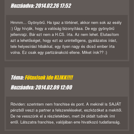
Hozzáadva: 2014.02.26 17:52
Hmmm... Gyönyörű. Ha igaz a történet, akkor nem sok az esély
:) Úgy hívják, hogy a valóság bizonyítása. De egy gyönyörű
jellemrajz. Bár ezt nem a H.CS. írta. Az nem lehet. Elutasítom
azt a lehetőséget, hogy ezt az unintelligens, gyalázatos írást,
tele helyesírási hibákkal, egy ilyen nagy és dicső ember írta
volna. Ez csak egy partizánakció ellene. Miket írok?? :)
Téma:
Főtaxisok ide KLIKK!!!!
Hozzáadva: 2014.02.09 12:00
Röviden: szerintem nem franchise és pont. A mekinél is SAJÁT
pénzből veszi a partner a felszereléseket, eszközöket a mekitől.
De ne vesszünk el a részletekben, mert 24 oldalt tudnék írni
erről. Látszatra franchise, valójában erre hivatkozó tudatlanság.