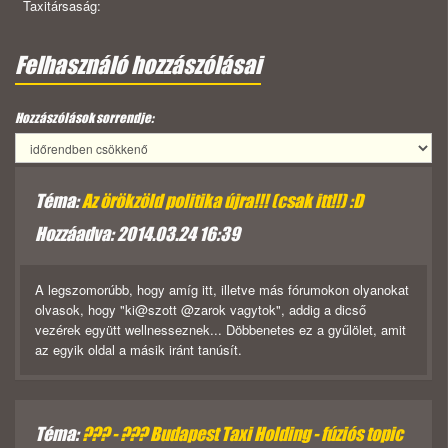
Taxitársaság:
Felhasználó hozzászólásai
Hozzászólások sorrendje:
Téma:
Az örökzöld politika újra!!! (csak itt!!) :D
Hozzáadva: 2014.03.24 16:39
A legszomorúbb, hogy amíg itt, illetve más fórumokon olyanokat
olvasok, hogy "ki@szott @zarok vagytok", addig a dicső
vezérek együtt wellnesseznek... Döbbenetes ez a gyűlölet, amit
az egyik oldal a másik iránt tanúsít.
Téma:
??? - ??? Budapest Taxi Holding - fúziós topic