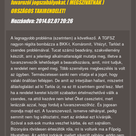
fuvarozói jogszabályokat. ( MEGSZIVATNAK )
ORSZÁGOS TAXIRENDELET!
Hozzáadva: 2014.02.07 20:26
A legnagyobb probléma (szerintem) a következő. A TGFSZ
nagyon régóta bombázza a BKK-t, Komáromit, Vitézyt, Tarlóst a
csendes problémáival. Tucat számú beadvány, szakvélemény
készült, ami a jelenlegi alkalmatlanságát mutatja meg, illetve a
fuvarszervezők lehetőségét a beavatkozásra, amit, mint tudjuk,
a rendelet nem enged meg. Több személyes megbeszélés is volt
az ügyben. Természetesen senki nem vitatja el a jogot, hogy
valaki önállóan fellépjen. De amit az interjúban hallani, miszerint
állásfoglalást ad ki Tarlós úr, na ez itt szerintem gond lesz. Mert
ha a rendelet keretei között szabadon értelmezhetővé válik a
csendes, na attól kezdve nem lehet Őket csesztetni, mert
lerázzák azzal, hogy fordulj a fuvarszervezőhöz. És jogosan
mondja majd ezt. A fuvarszervező, ismerve néhányat, pedig
semmit nem fog változtatni, mert az érdekei ezt kívánják.
Szóval a sok-sok munka veszhet kárba, és ezt sajnálom.
Bizonyára rövidesen értesültök róla, mi is voltunk ma a Főpolg.
Hivatalban. Az eddigi indokok mellett sikerült néhány, eddig nem