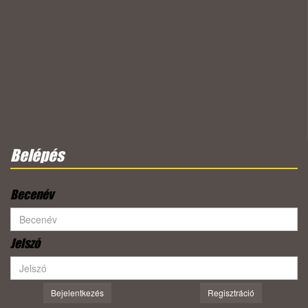
Belépés
Becenév
Jelszó
Bejelentkezés
Regisztráció