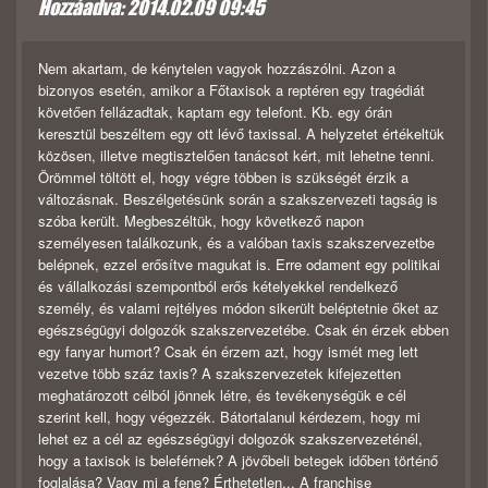
Hozzáadva: 2014.02.09 09:45
Nem akartam, de kénytelen vagyok hozzászólni. Azon a
bizonyos esetén, amikor a Főtaxisok a reptéren egy tragédiát
követően fellázadtak, kaptam egy telefont. Kb. egy órán
keresztül beszéltem egy ott lévő taxissal. A helyzetet értékeltük
közösen, illetve megtisztelően tanácsot kért, mit lehetne tenni.
Örömmel töltött el, hogy végre többen is szükségét érzik a
változásnak. Beszélgetésünk során a szakszervezeti tagság is
szóba került. Megbeszéltük, hogy következő napon
személyesen találkozunk, és a valóban taxis szakszervezetbe
belépnek, ezzel erősítve magukat is. Erre odament egy politikai
és vállalkozási szempontból erős kételyekkel rendelkező
személy, és valami rejtélyes módon sikerült beléptetnie őket az
egészségügyi dolgozók szakszervezetébe. Csak én érzek ebben
egy fanyar humort? Csak én érzem azt, hogy ismét meg lett
vezetve több száz taxis? A szakszervezetek kifejezetten
meghatározott célból jönnek létre, és tevékenységük e cél
szerint kell, hogy végezzék. Bátortalanul kérdezem, hogy mi
lehet ez a cél az egészségügyi dolgozók szakszervezeténél,
hogy a taxisok is beleférnek? A jövőbeli betegek időben történő
foglalása? Vagy mi a fene? Érthetetlen... A franchise