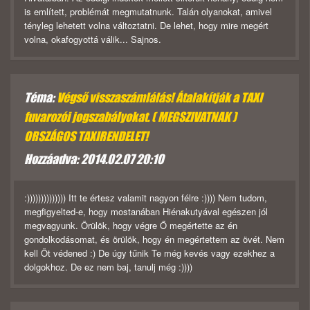
is említett, problémát megmutatnunk. Talán olyanokat, amivel
tényleg lehetett volna változtatni. De lehet, hogy mire megért
volna, okafogyottá válik... Sajnos.
Téma:
Végső visszaszámlálás! Átalakítják a TAXI
fuvarozói jogszabályokat. ( MEGSZIVATNAK )
ORSZÁGOS TAXIRENDELET!
Hozzáadva: 2014.02.07 20:10
:)))))))))))))) Itt te értesz valamit nagyon félre :)))) Nem tudom,
megfigyelted-e, hogy mostanában Hiénakutyával egészen jól
megvagyunk. Örülök, hogy végre Ő megértette az én
gondolkodásomat, és örülök, hogy én megértettem az övét. Nem
kell Öt védened :) De úgy tűnik Te még kevés vagy ezekhez a
dolgokhoz. De ez nem baj, tanulj még :))))