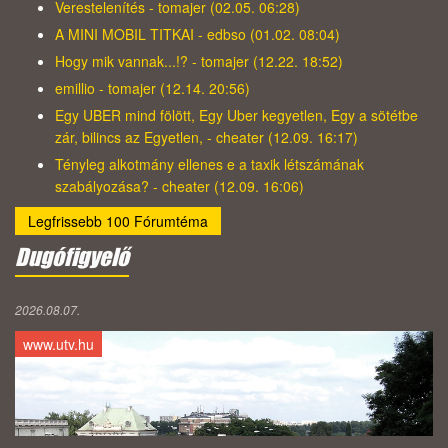
Verestelenítés - tomajer (02.05. 06:28)
A MINI MOBIL TITKAI - edbso (01.02. 08:04)
Hogy mik vannak...!? - tomajer (12.22. 18:52)
emillio - tomajer (12.14. 20:56)
Egy UBER mind fölött, Egy Uber kegyetlen, Egy a sötétbe
zár, bilincs az Egyetlen, - cheater (12.09. 16:17)
Tényleg alkotmány ellenes e a taxik létszámának
szabályozása? - cheater (12.09. 16:06)
Legfrissebb 100 Fórumtéma
Dugófigyelő
2026.08.07.
www.utv.hu