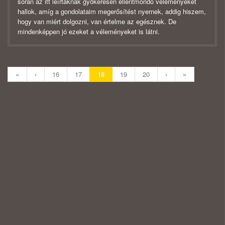
során az itt leírtaknak gyökeresen ellentmondó véleményeket
hallok, amíg a gondolataim megerősítést nyernek, addig hiszem,
hogy van miért dolgozni, van értelme az egésznek. De
mindenképpen jó ezeket a véleményeket is látni.
«
‹
16
17
18
19
20
›
»