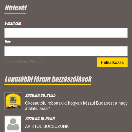
Hírlevél
E-mail cím
*
Név
Email marketing
by NeoSoft
Legutóbbi fórum hozzászólások
2026.06.26. 21:55
Okosautók, robottaxik: hogyan készül Budapest a nagy
átalakulásra?
2026.04.18. 01:50
AKIKTŐL BÚCSÚZUNK