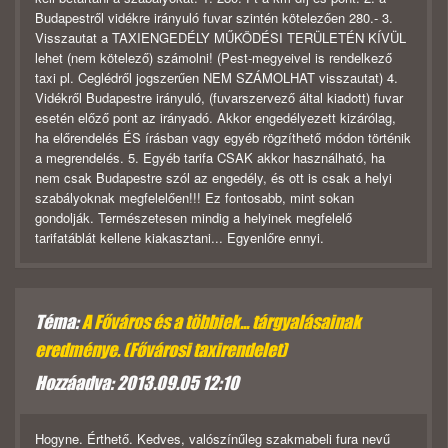
Budapestről vidékre irányuló fuvar szintén kötelezően 280.- 3.
Visszautat a TAXIENGEDÉLY MŰKÖDÉSI TERÜLETÉN KÍVÜL
lehet (nem kötelező) számolni! (Pest-megyeivel is rendelkező
taxi pl. Ceglédről jogszerűen NEM SZÁMOLHAT visszautat) 4.
Vidékről Budapestre irányuló, (fuvarszervező által kiadott) fuvar
esetén előző pont az irányadó. Akkor engedélyezett kizárólag,
ha előrendelés ÉS írásban vagy egyéb rögzíthető módon történik
a megrendelés. 5. Egyéb tarifa CSAK akkor használható, ha
nem csak Budapestre szól az engedély, és ott is csak a helyi
szabályoknak megfelelően!!! Ez fontosabb, mint sokan
gondolják. Természetesen mindig a helyinek megfelelő
tarifatáblát kellene kiakasztani... Egyenlőre ennyi.
Téma:
A Főváros és a többiek... tárgyalásainak
eredménye. (Fővárosi taxirendelet)
Hozzáadva: 2013.09.05 12:10
Hogyne. Érthető. Kedves, valószínűleg szakmabeli fura nevű