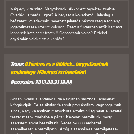
Még egy vitaindító! Nagyokosok. Akkor ezt tegyétek zsebre:
Óvadék. Ismerős, ugye? A helyzet a következő. Jelenleg a
befizetett "óvadéknak" nevezett jelentős pénzösszeg a törvény
jogértelmezése szerint kölcsön. Ezért a fuvarszervezők kamatot
lennének kötelesek fizetni!! Gondoltátok volna? Érdekel
egyáltalán valakit ez a kérdés?
Téma:
A Főváros és a többiek... tárgyalásainak
eredménye. (Fővárosi taxirendelet)
Hozzáadva: 2013.08.31 19:09
Sokan inkább a látványos, de valójában hasznos, lépéseket
kifogásolják. De az általad felsorolt problémákról vagy fogalmuk
sincs, vagy valamilyen mazochista érzelmi világ miatt élvezettel
teszik mások zsebébe a pénzt. Keveset beszéltünk, pedig
szerintem sokat beszéltünk. Nehéz 5-6000 emberrel
személyesen elbeszélgetni. Amíg a személyes beszélgetések