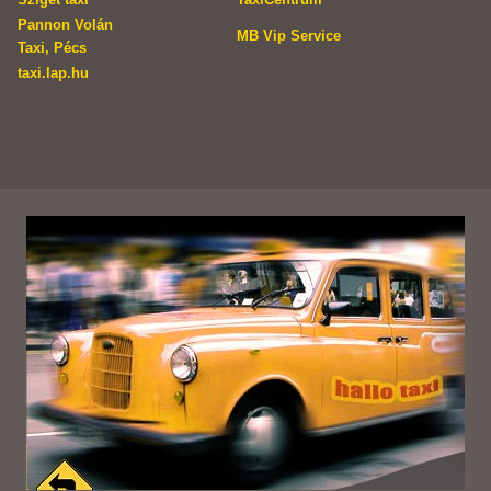
Pannon Volán
MB Vip Service
Taxi, Pécs
taxi.lap.hu