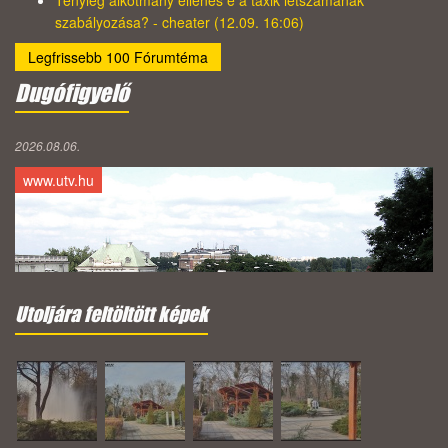
Tényleg alkotmány ellenes e a taxik létszámának
szabályozása? - cheater (12.09. 16:06)
Legfrissebb 100 Fórumtéma
Dugófigyelő
2026.08.06.
www.utv.hu
Utoljára feltöltött képek