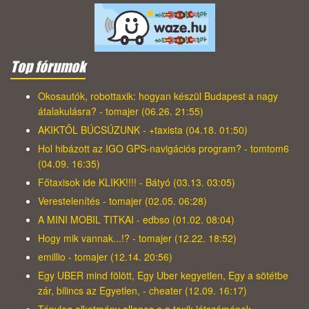
Top fórumok
Okosautók, robottaxik: hogyan készül Budapest a nagy
átalakulásra? - tomajer (06.26. 21:55)
AKIKTŐL BÚCSÚZUNK - +taxista (04.18. 01:50)
Hol hibázott az IGO GPS-navigációs program? - tomtom6
(04.09. 16:35)
Főtaxisok ide KLIKK!!!! - Bátyó (03.13. 03:05)
Verestelenítés - tomajer (02.05. 06:28)
A MINI MOBIL TITKAI - edbso (01.02. 08:04)
Hogy mik vannak...!? - tomajer (12.22. 18:52)
emillio - tomajer (12.14. 20:56)
Egy UBER mind fölött, Egy Uber kegyetlen, Egy a sötétbe
zár, bilincs az Egyetlen, - cheater (12.09. 16:17)