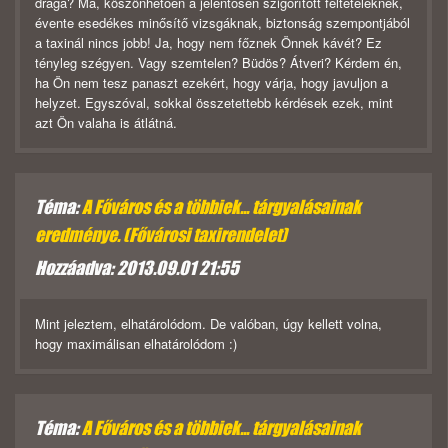
drága? Ma, köszönhetően a jelentősen szigorított feltételeknek,
évente esedékes minősítő vizsgáknak, biztonság szempontjából
a taxinál nincs jobb! Ja, hogy nem főznek Önnek kávét? Ez
tényleg szégyen. Vagy szemtelen? Büdös? Átveri? Kérdem én,
ha Ön nem tesz panaszt ezekért, hogy várja, hogy javuljon a
helyzet. Egyszóval, sokkal összetettebb kérdések ezek, mint
azt Ön valaha is átlátná.
Téma:
A Főváros és a többiek... tárgyalásainak
eredménye. (Fővárosi taxirendelet)
Hozzáadva: 2013.09.01 21:55
Mint jeleztem, elhatárolódom. De valóban, úgy kellett volna,
hogy maximálisan elhatárolódom :)
Téma:
A Főváros és a többiek... tárgyalásainak