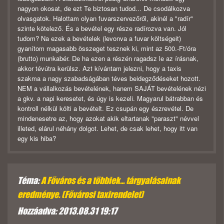
nagyon okosat, de ezt Te biztosan tudod... De csodálkozva
olvasgatok. Halottam olyan fuvarszervezőről, akinél a "radír"
szinte kötelező. És a bevétel egy része radírozva van. Jól
tudom? Na ezek a bevételek (levonva a fuvar költségeit)
gyanítom magasabb összeget tesznek ki, mint az 500.-Ft/óra
(brutto) munkabér. De ha ezen a részén ragadsz le az írásnak,
akkor tévútra kerülsz. Azt kívántam jelezni, hogy a taxis
szakma a nagy szabadságában téves beidegződéseket hozott.
NEM a vállalkozás bevételének, hanem SAJÁT bevételének nézi
a gkv. a napi keresetet, és úgy is kezeli. Magyarul bátrabban és
kontroll nélkül költi a bevételt. Ez csupán egy észrevétel. De
mindenesetre az, hogy azokat akik eltartanak "paraszt" névvel
illeted, elárul néhány dolgot. Lehet, de csak lehet, hogy itt van
egy kis hiba?
Téma:
A Főváros és a többiek... tárgyalásainak
eredménye. (Fővárosi taxirendelet)
Hozzáadva: 2013.08.31 19:17