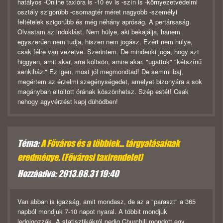
hatályos -Online taxióra is -10 év is -szín is -környezetvédelmi
osztály szigorúbb -csomagtér méret nagyobb -személyi
feltételek szigorúbb és még néhány apróság. A pertársaság.
Olvastam az indoklást. Nem hülye, aki bekajálja, hanem
egyszerűen nem tudja, hiszen nem jogász. Ezért nem hülye,
csak félre van vezetve. Szerintem. De mindenki joga, hogy azt
higgyen, amit akar, arra költsön, amire akar. "ugattok" "kétszínű
senkiházi" Ez igen, most jól megmondtad! De semmi baj,
megértem az érzelmi szegénységedet, amelyet bizonyára a sok
magányban eltöltött órának köszönhetsz. Szép estét! Csak
nehogy agyvérzést kapj dühödben!
Téma:
A Főváros és a többiek... tárgyalásainak
eredménye. (Fővárosi taxirendelet)
Hozzáadva: 2013.08.31 19:40
Van abban is igazság, amit mondasz, de az a "paraszt" a 365
napból mondjuk 7-10 napot nyaral. A többit mondjuk
ledolgozzák. A statisztikákról pedig Churchill mondott egy