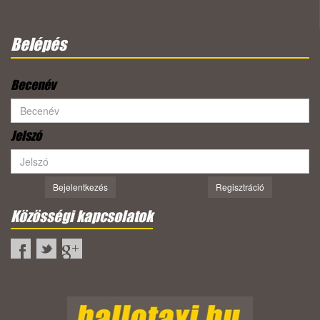
Belépés
Becenév
Jelszó
Bejelentkezés
Regisztráció
Közösségi kapcsolatok