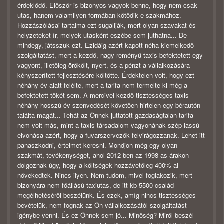
érdeklődő. Először is bizonyos vagyok benne, hogy nem csak
utas, hanem valamilyen formában kötődik e szakmához.
Hozzászólásai tartalma ezt sugallják, mert olyan szavakat és
helyzeteket ír, melyek utasként eszébe sem juthatna... De
mindegy, játsszuk ezt. Ezidáig azért kapott néha kiemelkedő
szolgáltatást, mert a kezdő, nagy reményű taxis befektetett egy
vagyont, illetőleg örökölt, nyert, és a pénzt a vállalkozására
kényszerített fejlesztésére költötte. Érdektelen volt, hogy ezt
néhány év alatt felélte, mert a tarifa nem termelte ki még a
befektetett tőkét sem. A mercivel kezdő tisztességes taxis
néhány hosszú év szenvedését követően hirtelen egy bérautón
találta magát... Tehát az Önnek juttatott gazdaságtalan tarifa
nem volt más, mint a taxis társadalom vagyonának szép lassú
elvonása azért, hogy a fuvarszervezők felvirágozzanak. Lehet itt
panaszkodni, értelmet keresni. Mondjon még egy olyan
szakmát, tevékenységet, ahol 2012-ben az 1998-as árakon
dolgoznak úgy, hogy a költségek hozzávetőleg 400%-al
növekedtek. Nincs ilyen. Nem tudom, mivel foglakozik, mert
bizonyára nem főállású taxiutas, de itt kb 5500 család
megélhetéséről beszélünk. És ezek, amíg nincs tisztességes
bevételük, nem fognak az Ön vállalkozásától szolgáltatást
igénybe venni. És ez Önnek sem jó... Minőség? Miről beszél