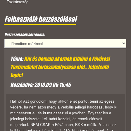
Taxitársaság:
Felhasználó hozzászólásai
Hozzászólások sorrendje:
Téma:
Kik és hogyan akarnak kibújni a Fővárosi
Taxirendelet tarfaszabályozása alól... feljelentő
topic!
Hozzáadva: 2013.09.05 15:45
Halihó! Azt gondolom, hogy akkor lehet pontot tenni az egész
végére, ha nem azon megy a verbális jellegű kardozás, hogy ki
mit cseszett el, és ki mit csesz el a jövőben. Egyszerűen a
jelenlegi helyzetet kell tudni kezelni, és ennek előnyeit
megtartani. NEM CSAK a Fővároson, BKK-n múlik. A taxisnak
kell betartani a szabályokat. 1. 280.-Ft a km-díj és pont. 2. a