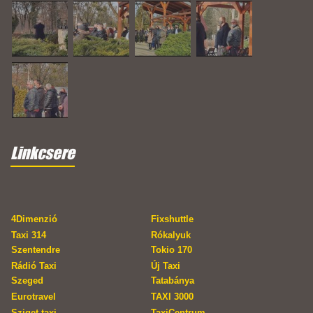
Linkcsere
4Dimenzió
Fixshuttle
Taxi 314
Rókalyuk
Szentendre
Tokio 170
Rádió Taxi
Új Taxi
Szeged
Tatabánya
Eurotravel
TAXI 3000
Sziget taxi
TaxiCentrum