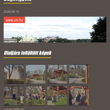
2026.08.10.
www.utv.hu
Utoljára feltöltött képek