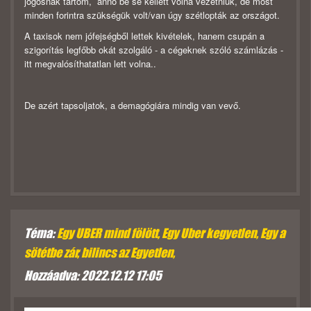
jogosnak tartom, anno be se kellett volna vezetniük, de most
minden forintra szükségük volt/van úgy szétlopták az országot.
A taxisok nem jófejségből lettek kivételek, hanem csupán a
szigorítás legfőbb okát szolgáló - a cégeknek szóló számlázás -
itt megvalósíthatatlan lett volna..
De azért tapsoljatok, a demagógiára mindig van vevő.
Téma:
Egy UBER mind fölött, Egy Uber kegyetlen, Egy a
sötétbe zár, bilincs az Egyetlen,
Hozzáadva: 2022.12.12 17:05