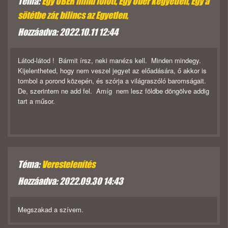
Téma:
Egy UBER mind fölött, Egy Uber kegyetlen, Egy a
sötétbe zár, bilincs az Egyetlen,
Hozzáadva: 2022.10.11 12:44
Látod-látod ! Bármit írsz, neki manézs kell. Minden mindegy.
Kijelentheted, hogy nem veszel jegyet az előadására, ő akkor is
tombol a porond közepén, és szórja a világraszóló baromságait.
De, szerintem ne add fel. Amíg nem lesz földbe döngölve addig
tart a műsor.
Téma:
Verestelenítés
Hozzáadva: 2022.09.30 14:43
Megszakad a szívem.