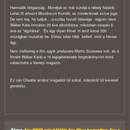
Harmadik féligazság. Mondjuk ez már súrolja a téboly határát.
Lehet itt átkozni Mundruczó Kornélt, ez mindenkinek szíve joga.
De nem baj, ha tudjuk....a szóba hozott felesége -legyen neve-
Wéber Kata immáron 20 éve alkotótársa, miközben csupán 6
éve az "ágytársa". És egy olyan filmet írt amit közel 200
országban mutattak be. Ehhez talán több kellett, mint a hitvesi
ágy.
Nem mellesleg a film egyik producere Martin Scorsese volt, és a
filmért Wéber Katát a 10 legígéretesebb forgatókönyvíró közé
választotta a Variety magazin.
Ez van Cheater amikor magadról túl sokat, másokról túl keveset
gondolsz.