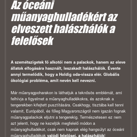
Az óceáni
műanyaghulladékért az
elveszett halászhálók a
felelősek
A szemétszigetek fő alkotói nem a palackok, hanem az eleve
állatok elfogására használt, leszakadt halászhálók. Évente
annyi termelődik, hogy a Holdig oda-vissza elér. Globális
ökológiai probléma, amit nevén kell nevezni.
Már műanyagpoharakon is láthatjuk a teknősös emblémát, ami
felhívja a figyelmet a műanyaghulladékokra, és azoknak a
tengerekben kifejtett pusztítására. Csakhogy, tisztába kell tenni
valamit, Európából, és főleg Magyarországról nem igazán fognak
műanyagpalackok eljutni a tengerekig. Természetesen ez nem
azt jelenti, hogy ne kezeljük megfelelő módon a
műanyaghulladékot, csak nem kapnak elég hangsúlyt az óceáni
műanyaghulladékok
valódi felelősei, a halászhálók
!