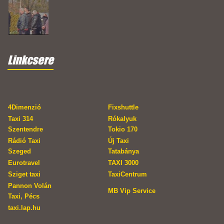
Linkcsere
4Dimenzió
Fixshuttle
Taxi 314
Rókalyuk
Szentendre
Tokio 170
Rádió Taxi
Új Taxi
Szeged
Tatabánya
Eurotravel
TAXI 3000
Sziget taxi
TaxiCentrum
Pannon Volán
MB Vip Service
Taxi, Pécs
taxi.lap.hu