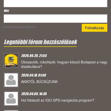
Név
Email marketing
by NeoSoft
Legutóbbi fórum hozzászólások
2026.06.26. 21:55
Okosautók, robottaxik: hogyan készül Budapest a nagy
átalakulásra?
2026.04.18. 01:50
AKIKTŐL BÚCSÚZUNK
2026.04.09. 16:35
Hol hibázott az IGO GPS-navigációs program?