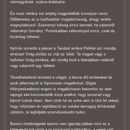
vármegyéinek száma érdekelne.
És most néhány sor erejéig megpróbállak komolyan venni.
Döbbenetes az a csalhatatlan magabiztosság, ahogy rendre
megnyilatkozol. Szemernyi kétség sincs benned, ha valamiről
véleményt formálsz. Pontosabban véleményed sincs, csak és
kizárólag ítéleted.
Nyilván ismerős a jelenet a Tanúból amikor Pelikán azt mondja,
elnézést Virág elvtárs ez már az ítélet. Te magad vagy a
hallotaxi Virág elvtársa, aki mindig hord a táskájában valakiről
vagy valamiről egy ítéletet.
Tévedhetetlenül ismered a világot, a benne élő embereket és
azok jellemrajzát is tűpontosan megalkotod. Gőgös
fölényeskedéssel engem is magabiztosan besorolsz az uber
rajongó 444 kommentelők közé anélkül, hogy ismernél vagy
bármit tudnál rólam. Nem tűnik fel és soha nem is tűnt fel neked,
hogy miközben én legtöbbször az ostoba demagóg állításaidat
cáfolom, te legfeljebb személyeskedni tudsz.
Baromi önteltségedet semmi nem igazolja jobban mint az a
feltevésed miszerint a te nagyszerű tudásodhoz, a veled való