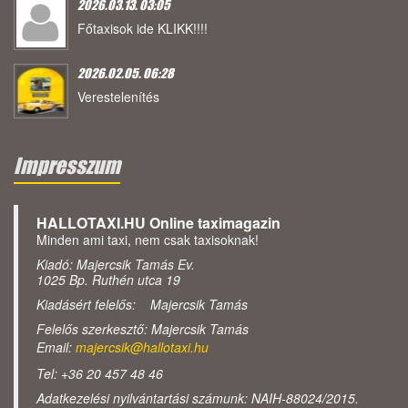
2026.03.13. 03:05
Főtaxisok ide KLIKK!!!!
2026.02.05. 06:28
Verestelenítés
Impresszum
HALLOTAXI.HU Online taximagazin
Minden ami taxi, nem csak taxisoknak!
Kiadó: Majercsik Tamás Ev.
1025 Bp. Ruthén utca 19
Kiadásért felelős: Majercsik Tamás
Felelős szerkesztő: Majercsik Tamás
Email:
majercsik@hallotaxi.hu
Tel: +36 20 457 48 46
Adatkezelési nyilvántartási számunk: NAIH-88024/2015.