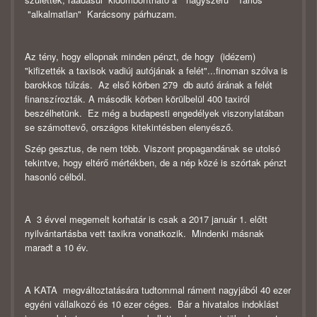
"alkalmatlan" Karácsony párhuzam.
Az tény, hogy ellopnak minden pénzt, de hogy (idézem)
"kifizették a taxisok vadiúj autójának a felét"...finoman szólva is
barokkos túlzás. Az első körben 279 db autó árának a felét
finanszírozták. A második körben körülbelül 400 taxiról
beszélhetünk. Ez még a budapesti engedélyek viszonylatában
se számottevő, országos kitekintésben elenyésző.
Szép gesztus, de nem több. Viszont propagandának se utolsó
tekintve, hogy eltérő mértékben, de a nép közé is szórtak pénzt
hasonló célból.
A 3 évvel megemelt korhatár is csak a 2017 január 1. előtt
nyilvántartásba vett taxikra vonatkozik. Mindenki másnak
maradt a 10 év.
A KATA megváltoztatására tudtommal ráment nagyjából 40 ezer
egyéni vállalkozó és 10 ezer céges. Bár a hivatalos indoklást