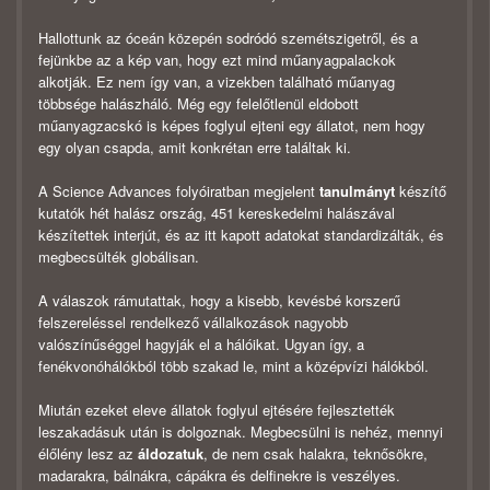
Hallottunk az óceán közepén sodródó szemétszigetről, és a
fejünkbe az a kép van, hogy ezt mind műanyagpalackok
alkotják. Ez nem így van, a vizekben található műanyag
többsége halászháló. Még egy felelőtlenül eldobott
műanyagzacskó is képes foglyul ejteni egy állatot, nem hogy
egy olyan csapda, amit konkrétan erre találtak ki.
A Science Advances folyóiratban megjelent
tanulmányt
készítő
kutatók hét halász ország, 451 kereskedelmi halászával
készítettek interjút, és az itt kapott adatokat standardizálták, és
megbecsülték globálisan.
A válaszok rámutattak, hogy a kisebb, kevésbé korszerű
felszereléssel rendelkező vállalkozások nagyobb
valószínűséggel hagyják el a hálóikat. Ugyan így, a
fenékvonóhálókból több szakad le, mint a középvízi hálókból.
Miután ezeket eleve állatok foglyul ejtésére fejlesztették
leszakadásuk után is dolgoznak. Megbecsülni is nehéz, mennyi
élőlény lesz az
áldozatuk
, de nem csak halakra, teknősökre,
madarakra, bálnákra, cápákra és delfinekre is veszélyes.