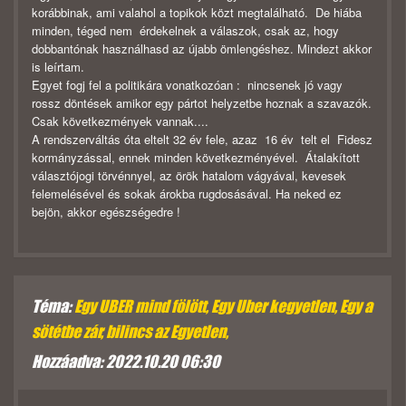
korábbinak, ami valahol a topikok közt megtalálható. De hiába
minden, téged nem érdekelnek a válaszok, csak az, hogy
dobbantónak használhasd az újabb ömlengéshez. Mindezt akkor
is leírtam.
Egyet fogj fel a politikára vonatkozóan : nincsenek jó vagy
rossz döntések amikor egy pártot helyzetbe hoznak a szavazók.
Csak következmények vannak....
A rendszerváltás óta eltelt 32 év fele, azaz 16 év telt el Fidesz
kormányzással, ennek minden következményével. Átalakított
választójogi törvénnyel, az örök hatalom vágyával, kevesek
felemelésével és sokak árokba rugdosásával. Ha neked ez
bejön, akkor egészségedre !
Téma:
Egy UBER mind fölött, Egy Uber kegyetlen, Egy a
sötétbe zár, bilincs az Egyetlen,
Hozzáadva: 2022.10.20 06:30