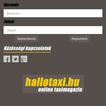
Becenév
Jelszó
Bejelentkezés
Regisztráció
Közösségi kapcsolatok