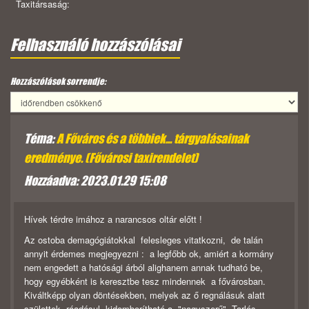
Taxitársaság:
Felhasználó hozzászólásai
Hozzászólások sorrendje:
Téma:
A Főváros és a többiek... tárgyalásainak
eredménye. (Fővárosi taxirendelet)
Hozzáadva: 2023.01.29 15:08
Hívek térdre imához a narancsos oltár előtt !
Az ostoba demagógiátokkal felesleges vitatkozni, de talán
annyit érdemes megjegyezni : a legfőbb ok, amiért a kormány
nem engedett a hatósági árból alighanem annak tudható be,
hogy egyébként is keresztbe tesz mindennek a fővárosban.
Kiváltképp olyan döntésekben, melyek az ő regnálásuk alatt
születtek, ráadásul kidomborítható a "nagyszerű" Tarlós