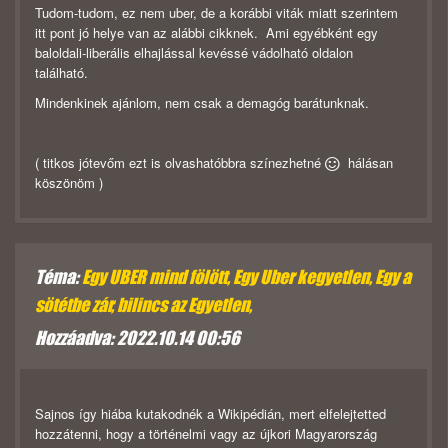
Tudom-tudom, ez nem uber, de a korábbi viták miatt szerintem
itt pont jó helye van az alábbi cikknek. Ami egyébként egy
baloldali-liberális elhajlással kevéssé vádolható oldalon
található.
Mindenkinek ajánlom, nem csak a demagóg barátunknak.
( titkos jótevőm ezt is olvashatóbbra színezhetné
hálásan
köszönöm )
Téma:
Egy UBER mind fölött, Egy Uber kegyetlen, Egy a
sötétbe zár, bilincs az Egyetlen,
Hozzáadva: 2022.10.14 00:56
Sajnos így hiába kutakodnék a Wikipédián, mert elfelejtetted
hozzátenni, hogy a történelmi vagy az újkori Magyarország