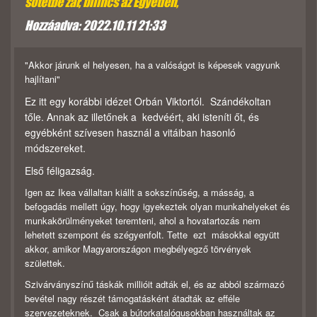
sötétbe zár, bilincs az Egyetlen,
Hozzáadva: 2022.10.11 21:33
"Akkor járunk el helyesen, ha a valóságot is képesek vagyunk
hajlítani"
Ez itt egy korábbi idézet Orbán Viktortól. Szándékoltan
tőle. Annak az illetőnek a kedvéért, aki isteníti őt, és
egyébként szívesen használ a vitáiban hasonló
módszereke
t.
Első féligazság.
Igen az Ikea vállaltan kiállt a sokszínűség, a másság, a
befogadás mellett úgy, hogy igyekeztek olyan munkahelyeket és
munkakörülményeket teremteni, ahol a hovatartozás nem
lehetett szempont és szégyenfolt. Tette ezt másokkal együtt
akkor, amikor Magyarországon megbélyegző törvények
születtek.
Szivárványszínű táskák millióit adták el, és az abból származó
bevétel nagy részét támogatásként átadták az efféle
szervezeteknek. Csak a bútorkatalógusokban használtak az