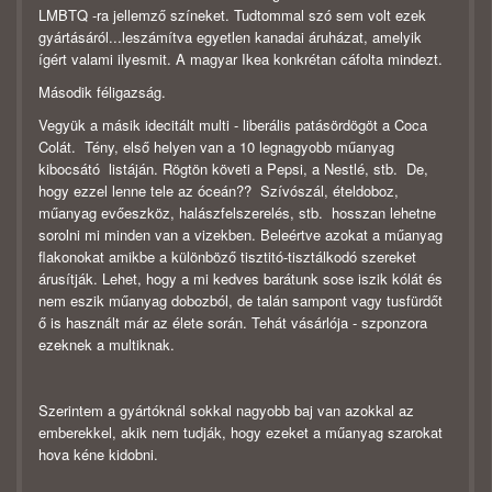
LMBTQ -ra jellemző színeket. Tudtommal szó sem volt ezek
gyártásáról...leszámítva egyetlen kanadai áruházat, amelyik
ígért valami ilyesmit. A magyar Ikea konkrétan cáfolta mindezt.
Második féligazság.
Vegyük a másik idecitált multi - liberális patásördögöt a Coca
Colát. Tény, első helyen van a 10 legnagyobb műanyag
kibocsátó listáján. Rögtön követi a Pepsi, a Nestlé, stb. De,
hogy ezzel lenne tele az óceán?? Szívószál, ételdoboz,
műanyag evőeszköz, halászfelszerelés, stb. hosszan lehetne
sorolni mi minden van a vizekben. Beleértve azokat a műanyag
flakonokat amikbe a különböző tisztitó-tisztálkodó szereket
árusítják. Lehet, hogy a mi kedves barátunk sose iszik kólát és
nem eszik műanyag dobozból, de talán sampont vagy tusfürdőt
ő is használt már az élete során. Tehát vásárlója - szponzora
ezeknek a multiknak.
Szerintem a gyártóknál sokkal nagyobb baj van azokkal az
emberekkel, akik nem tudják, hogy ezeket a műanyag szarokat
hova kéne kidobni.