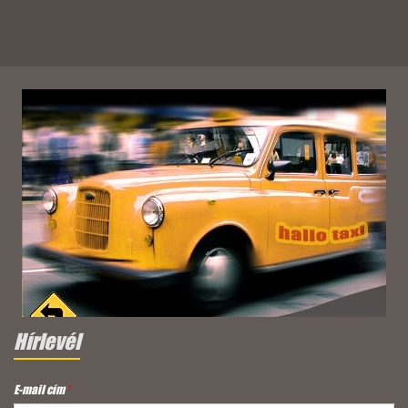
Hírlevél
E-mail cím
*