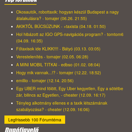
Okosautók, robottaxik: hogyan készül Budapest a nagy
átalakulásra? - tomajer (06.26. 21:55)
AKIKTŐL BÚCSÚZUNK - +taxista (04.18. 01:50)
Hol hibázott az IGO GPS-navigációs program? - tomtom6
(04.09. 16:35)
Főtaxisok ide KLIKK!!!! - Bátyó (03.13. 03:05)
Verestelenítés - tomajer (02.05. 06:28)
A MINI MOBIL TITKAI - edbso (01.02. 08:04)
Hogy mik vannak...!? - tomajer (12.22. 18:52)
emillio - tomajer (12.14. 20:56)
Egy UBER mind fölött, Egy Uber kegyetlen, Egy a sötétbe
zár, bilincs az Egyetlen, - cheater (12.09. 16:17)
Tényleg alkotmány ellenes e a taxik létszámának
szabályozása? - cheater (12.09. 16:06)
Legfrissebb 100 Fórumtéma
Dugófigyelő