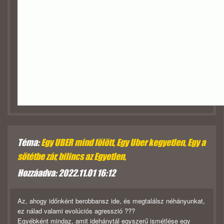
Téma:
Egy UBER mind fölött, Egy Uber kegyetlen, Egy a
sötétbe zár, bilincs az Egyetlen,
Hozzáadva: 2022.11.01 16:12
Az, ahogy időnként berobbansz ide, és megtalálsz néhányunkat,
ez nálad valami evolúciós agresszió ???
Egyébként mindaz, amit idehánytál egyszerű ismétlése egy