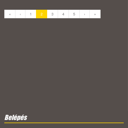
«
‹
1
2
3
4
5
›
»
Belépés