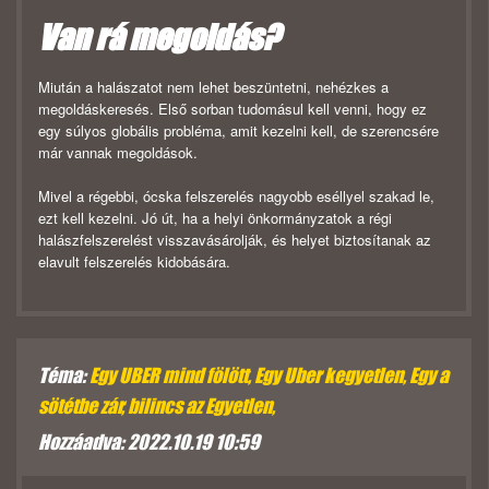
Van rá megoldás?
Miután a halászatot nem lehet beszüntetni, nehézkes a
megoldáskeresés. Első sorban tudomásul kell venni, hogy ez
egy súlyos globális probléma, amit kezelni kell, de szerencsére
már vannak megoldások.
Mivel a régebbi, ócska felszerelés nagyobb eséllyel szakad le,
ezt kell kezelni. Jó út, ha a helyi önkormányzatok a régi
halászfelszerelést visszavásárolják, és helyet biztosítanak az
elavult felszerelés kidobására.
Téma:
Egy UBER mind fölött, Egy Uber kegyetlen, Egy a
sötétbe zár, bilincs az Egyetlen,
Hozzáadva: 2022.10.19 10:59