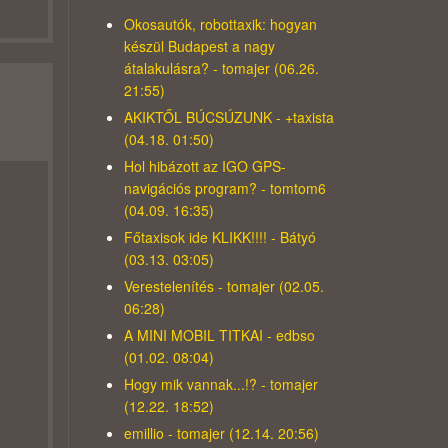
Okosautók, robottaxik: hogyan
készül Budapest a nagy
átalakulásra? - tomajer (06.26.
21:55)
AKIKTŐL BÚCSÚZUNK - +taxista
(04.18. 01:50)
Hol hibázott az IGO GPS-
navigációs program? - tomtom6
(04.09. 16:35)
Főtaxisok ide KLIKK!!!! - Bátyó
(03.13. 03:05)
Verestelenítés - tomajer (02.05.
06:28)
A MINI MOBIL TITKAI - edbso
(01.02. 08:04)
Hogy mik vannak...!? - tomajer
(12.22. 18:52)
emillio - tomajer (12.14. 20:56)