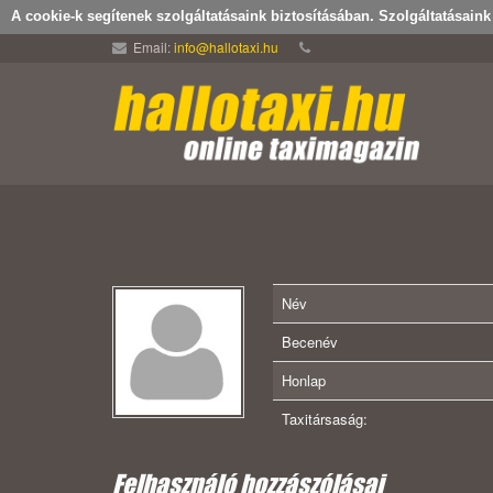
A cookie-k segítenek szolgáltatásaink biztosításában. Szolgáltatásain
Email:
info@hallotaxi.hu
Név
Becenév
Honlap
Taxitársaság:
Felhasználó hozzászólásai