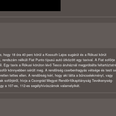
, hogy 18 óra 40 perc körül a Kossuth Lajos sugárút és a Rókusi körút
rendszám nélküli Fiat Punto típusú autó ütközött egy taxival. A Fiat sofőrje
ől. Egy taxis a Rókusi körúton lévő Tesco áruháznál megpróbálta feltartóztatni
 A sofőr könnyebben sérült meg. A rendőrség cserbenhagyás vétsége és testi s
retlen tettes ellen. A rendőrség kéri, hogy aki látta a bűncselekményt, vagy
annak sofőrjéről, hívja a Csongrád Megyei Rendőr-főkapitányság Tevékenység-
vagy a 107-es, 112-es segélyhívószámok valamelyikét.