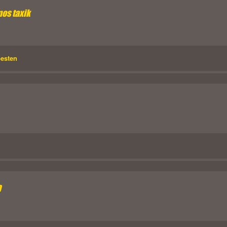
os taxik
pesten
D