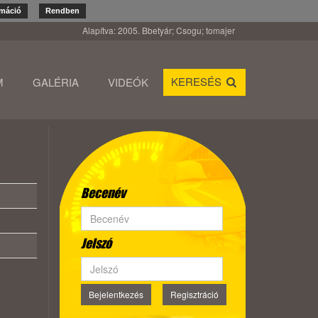
rmáció
Rendben
Alapítva: 2005. Bbetyár; Csogu; tomajer
KERESÉS
M
GALÉRIA
VIDEÓK
Becenév
Jelszó
Bejelentkezés
Regisztráció