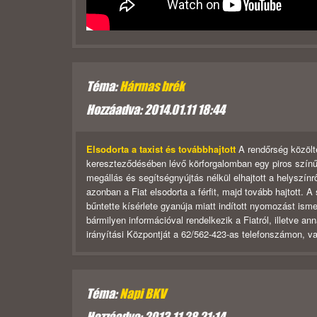
Téma:
Hármas brék
Hozzáadva: 2014.01.11 18:44
Elsodorta a taxist és továbbhajtott
A rendőrség közölte
kereszteződésében lévő körforgalomban egy piros színű, 
megállás és segítségnyújtás nélkül elhajtott a helyszínr
azonban a Fiat elsodorta a férfit, majd tovább hajtott.
bűntette kísérlete gyanúja miatt indított nyomozást isme
bármilyen információval rendelkezik a Fiatról, illetve 
irányítási Központját a 62/562-423-as telefonszámon, 
Téma:
Napi BKV