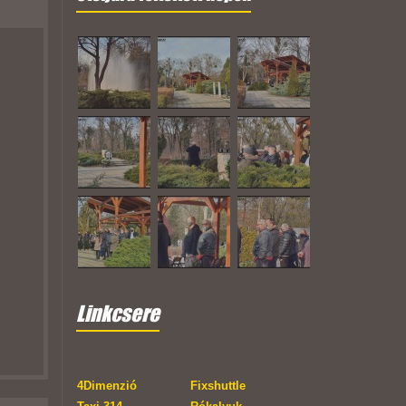
Linkcsere
4Dimenzió
Fixshuttle