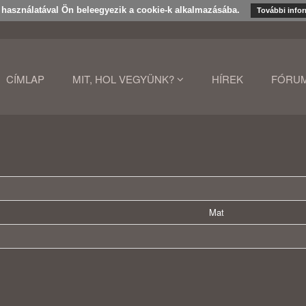
k használatával Ön beleegyezik a cookie-k alkalmazásába.
További info
CÍMLAP
MIT, HOL VEGYÜNK?
HÍREK
FÓRU
Mat