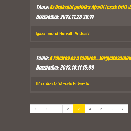
Téma:
Az örökzöld politika újra!!! (csak itt!!) :
Hozzáadva: 2013.11.28 20:11
Igazat mond Horváth András?
Téma:
A Főváros és a többiek... tárgyalásaina
Hozzáadva: 2013.10.11 15:08
Húsz árdrágító taxis bukott le
«
‹
1
2
3
4
5
›
»