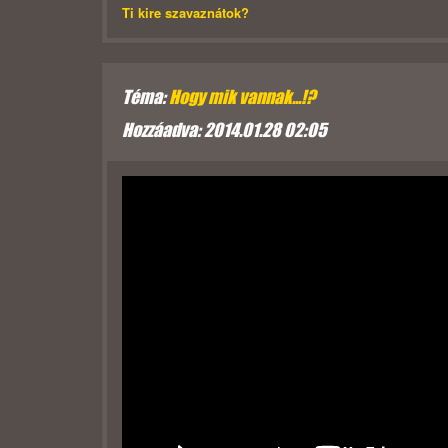
Ti kire szavaznátok?
Téma:
Hogy mik vannak...!?
Hozzáadva: 2014.01.28 02:05