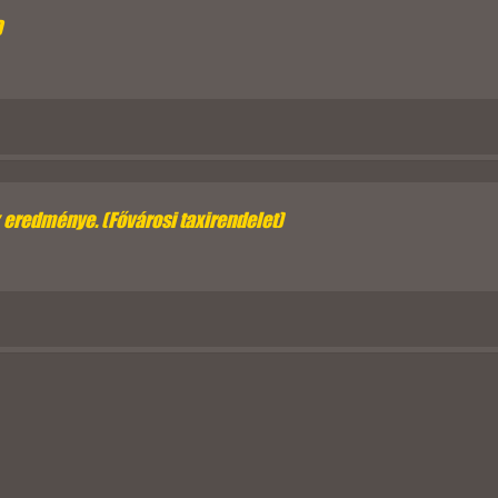
D
k eredménye. (Fővárosi taxirendelet)