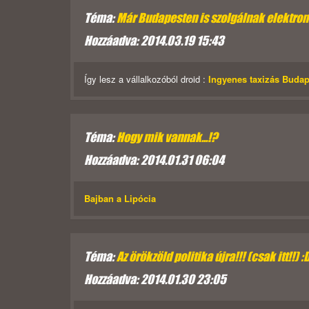
Téma:
Már Budapesten is szolgálnak elektrom
Hozzáadva: 2014.03.19 15:43
Így lesz a vállalkozóból droid :
Ingyenes taxizás Buda
Téma:
Hogy mik vannak...!?
Hozzáadva: 2014.01.31 06:04
Bajban a Lipócia
Téma:
Az örökzöld politika újra!!! (csak itt!!) :
Hozzáadva: 2014.01.30 23:05