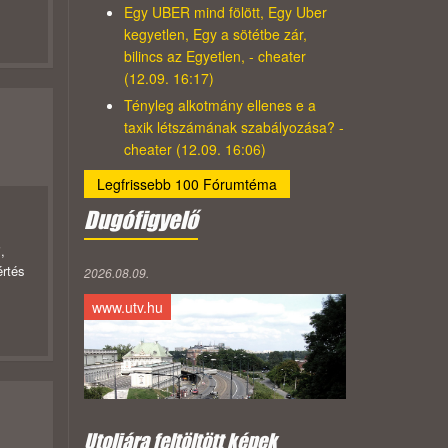
Egy UBER mind fölött, Egy Uber
kegyetlen, Egy a sötétbe zár,
bilincs az Egyetlen, - cheater
(12.09. 16:17)
Tényleg alkotmány ellenes e a
taxik létszámának szabályozása? -
cheater (12.09. 16:06)
Legfrissebb 100 Fórumtéma
Dugófigyelő
,
értés
2026.08.09.
www.utv.hu
Utoljára feltöltött képek