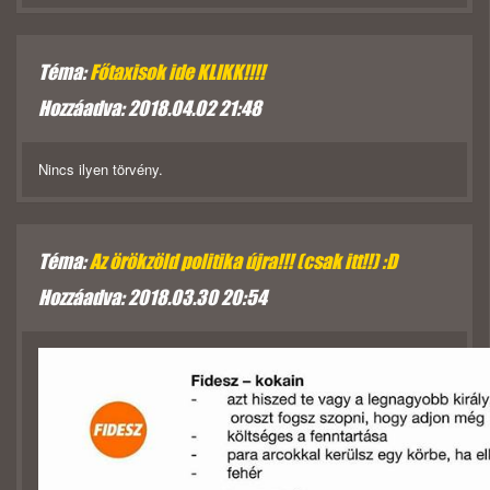
Téma:
Főtaxisok ide KLIKK!!!!
Hozzáadva: 2018.04.02 21:48
Nincs ilyen törvény.
Téma:
Az örökzöld politika újra!!! (csak itt!!) :D
Hozzáadva: 2018.03.30 20:54