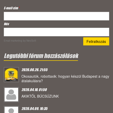
E-mail cím
*
Név
Email marketing
by NeoSoft
Legutóbbi fórum hozzászólások
2026.06.26. 21:55
Okosautók, robottaxik: hogyan készül Budapest a nagy
átalakulásra?
2026.04.18. 01:50
AKIKTŐL BÚCSÚZUNK
2026.04.09. 16:35