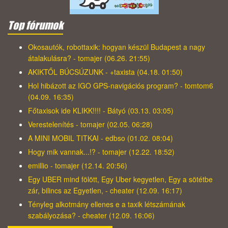
Top fórumok
Okosautók, robottaxik: hogyan készül Budapest a nagy
átalakulásra? - tomajer (06.26. 21:55)
AKIKTŐL BÚCSÚZUNK - +taxista (04.18. 01:50)
Hol hibázott az IGO GPS-navigációs program? - tomtom6
(04.09. 16:35)
Főtaxisok ide KLIKK!!!! - Bátyó (03.13. 03:05)
Verestelenítés - tomajer (02.05. 06:28)
A MINI MOBIL TITKAI - edbso (01.02. 08:04)
Hogy mik vannak...!? - tomajer (12.22. 18:52)
emillio - tomajer (12.14. 20:56)
Egy UBER mind fölött, Egy Uber kegyetlen, Egy a sötétbe
zár, bilincs az Egyetlen, - cheater (12.09. 16:17)
Tényleg alkotmány ellenes e a taxik létszámának
szabályozása? - cheater (12.09. 16:06)