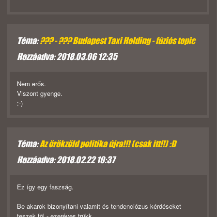
Téma:
??? - ??? Budapest Taxi Holding - fúziós topic
Hozzáadva: 2018.03.06 12:35
Nem erős.
Viszont gyenge.
:-)
Téma:
Az örökzöld politika újra!!! (csak itt!!) :D
Hozzáadva: 2018.02.22 10:37
Ez így egy faszság.
Be akarok bizonyítani valamit és tendenciózus kérdéseket
teszek föl - ezeréves trükk.