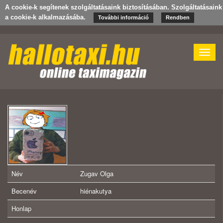
A cookie-k segítenek szolgáltatásaink biztosításában. Szolgáltatásain
a cookie-k alkalmazásába.
További információ
Rendben
Toggle
naviga
Név
Zugav Olga
Becenév
hiénakutya
Honlap