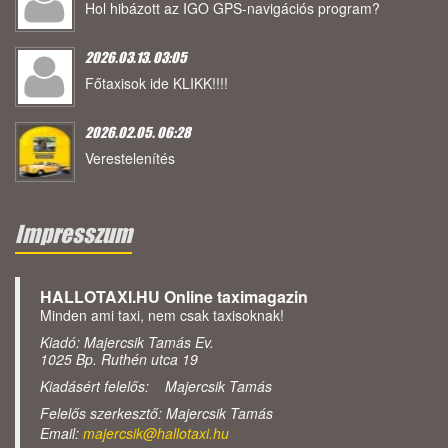
Hol hibázott az IGO GPS-navigációs program?
2026.03.13. 03:05
Főtaxisok ide KLIKK!!!!
2026.02.05. 06:28
Verestelenítés
Impresszum
HALLOTAXI.HU Online taximagazin
Minden ami taxi, nem csak taxisoknak!
Kiadó: Majercsik Tamás Ev.
1025 Bp. Ruthén utca 19
Kiadásért felelős: Majercsik Tamás
Felelős szerkesztő: Majercsik Tamás
Email:
majercsik@hallotaxi.hu