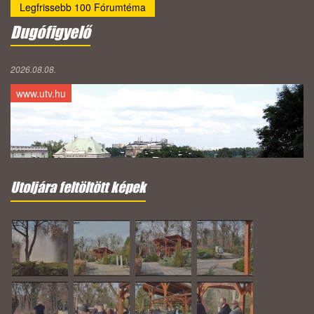
Legfrissebb 100 Fórumtéma
Dugófigyelő
2026.08.08.
www.utv.hu
Utoljára feltöltött képek