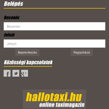
Belépés
Becenév
Jelszó
Bejelentkezés
Regisztráció
Közösségi kapcsolatok