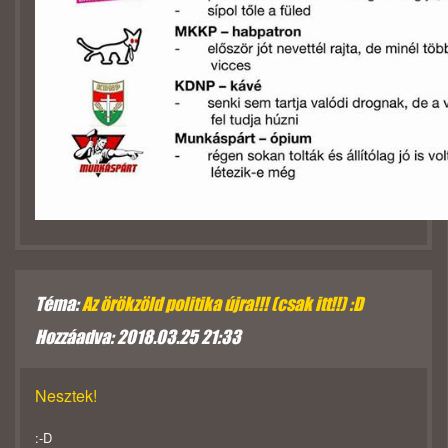
Téma:
Az örökzöld politika újra!!! (csak itt!!) :D
Hozzáadva: 2018.03.25 21:33
Nesztek!
:-D