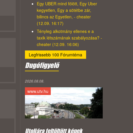
Egy UBER mind fölött, Egy Uber
kegyetlen, Egy a sötétbe zár,
bilincs az Egyetlen, - cheater
(12.09. 16:17)
Tényleg alkotmány ellenes e a
taxik létszámának szabályozása? -
cheater (12.09. 16:06)
Legfrissebb 100 Fórumtéma
Dugófigyelő
2026.08.08.
www.utv.hu
Utoljára feltöltött képek