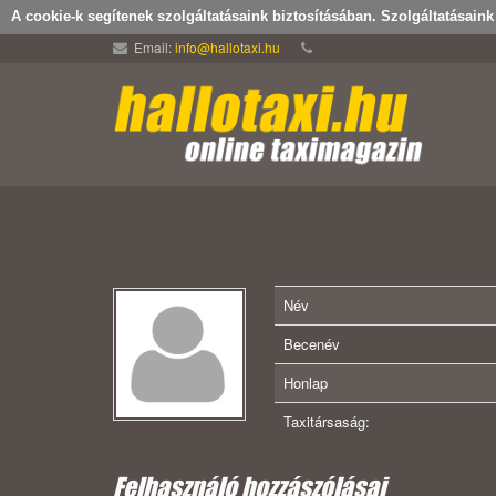
A cookie-k segítenek szolgáltatásaink biztosításában. Szolgáltatásain
Email:
info@hallotaxi.hu
Név
Becenév
Honlap
Taxitársaság:
Felhasználó hozzászólásai