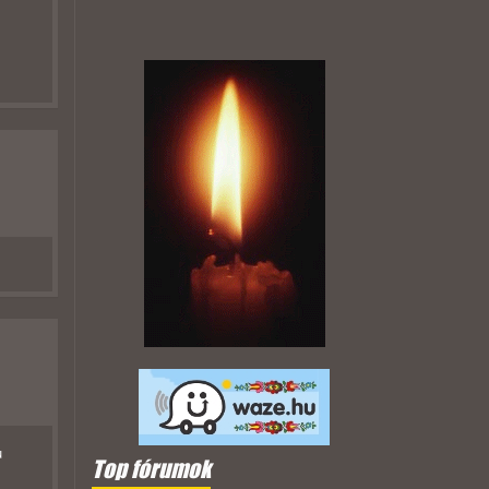
u
Top fórumok