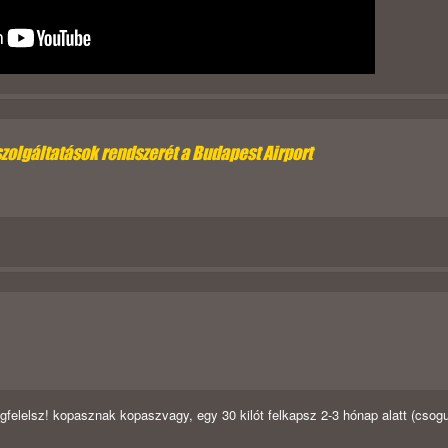
szolgáltatások rendszerét a Budapest Airport
megfelelsz! kopasznak kopaszvagy, egy 30 kilót felkapsz 2-3 hónap alatt (csog