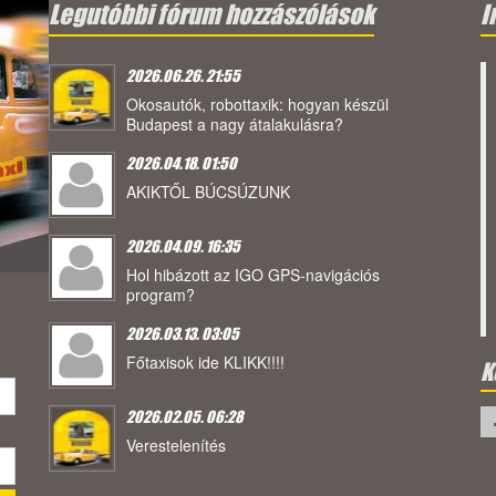
Legutóbbi fórum hozzászólások
I
2026.06.26. 21:55
Okosautók, robottaxik: hogyan készül
Budapest a nagy átalakulásra?
2026.04.18. 01:50
AKIKTŐL BÚCSÚZUNK
2026.04.09. 16:35
Hol hibázott az IGO GPS-navigációs
program?
2026.03.13. 03:05
Főtaxisok ide KLIKK!!!!
K
2026.02.05. 06:28
Verestelenítés