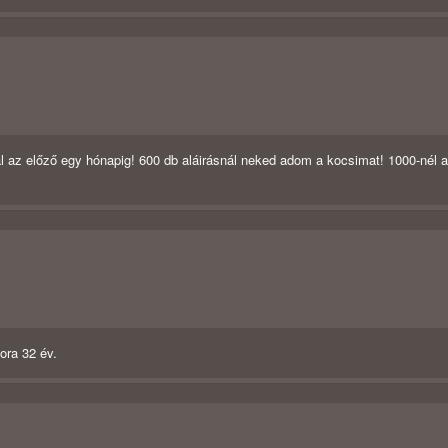
 az előző egy hónapig! 600 db aláirásnál neked adom a kocsimat! 1000-nél a
ora 32 év.