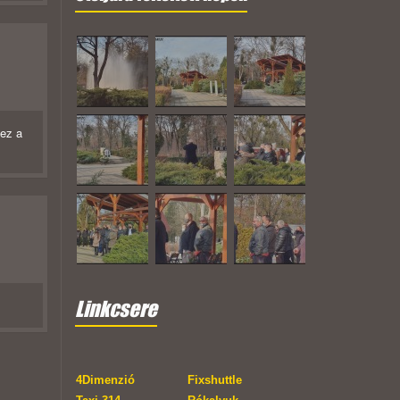
 ez a
Linkcsere
4Dimenzió
Fixshuttle