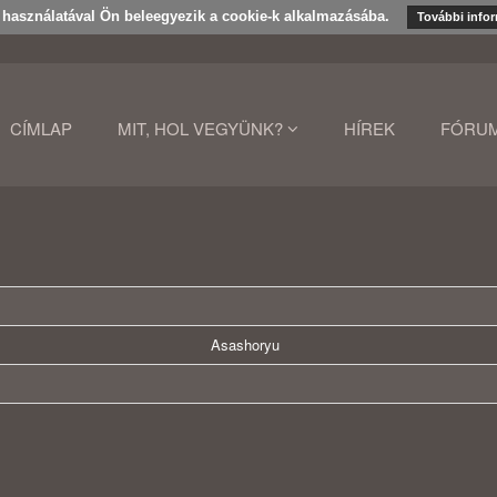
k használatával Ön beleegyezik a cookie-k alkalmazásába.
További info
CÍMLAP
MIT, HOL VEGYÜNK?
HÍREK
FÓRU
Asashoryu