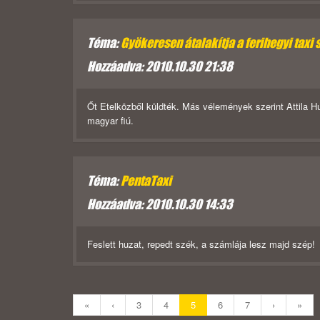
Téma:
Gyökeresen átalakítja a ferihegyi taxi 
Hozzáadva: 2010.10.30 21:38
Őt Etelközből küldték. Más vélemények szerint Attila 
magyar fiú.
Téma:
PentaTaxi
Hozzáadva: 2010.10.30 14:33
Feslett huzat, repedt szék, a számlája lesz majd szép!
«
‹
3
4
5
6
7
›
»