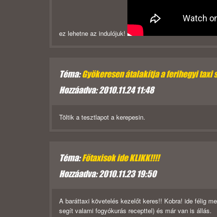
ez lehetne az indulójuk!
Téma:
Gyökeresen átalakítja a ferihegyi taxi 
Hozzáadva: 2010.11.24 11:48
Töltik a tesztlapot a kerepesin.
Téma:
Főtaxisok ide KLIKK!!!!
Hozzáadva: 2010.11.23 19:50
A baráttaxi követelés kezelőt keres!! Kobra! ide félig 
segít valami fogyókurás recepttel) és már van is állás.