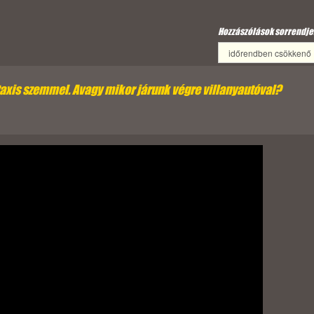
Hozzászólások sorrendje
taxis szemmel. Avagy mikor járunk végre villanyautóval?