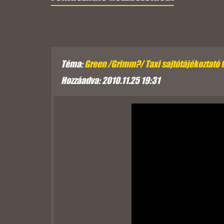
Téma:
Green /Grimm?/ Taxi sajtótájékoztató 
Hozzáadva: 2010.11.25 19:31