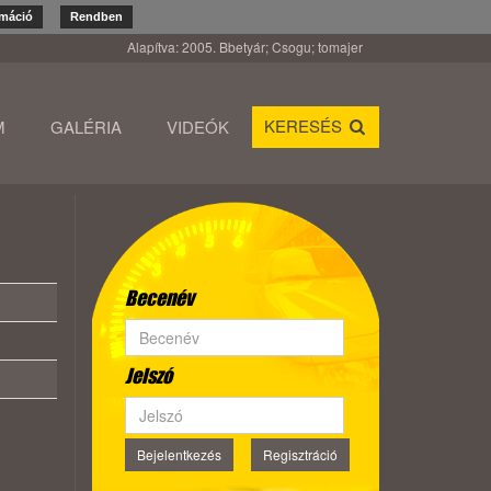
rmáció
Rendben
Alapítva: 2005. Bbetyár; Csogu; tomajer
KERESÉS
M
GALÉRIA
VIDEÓK
Becenév
Jelszó
Bejelentkezés
Regisztráció