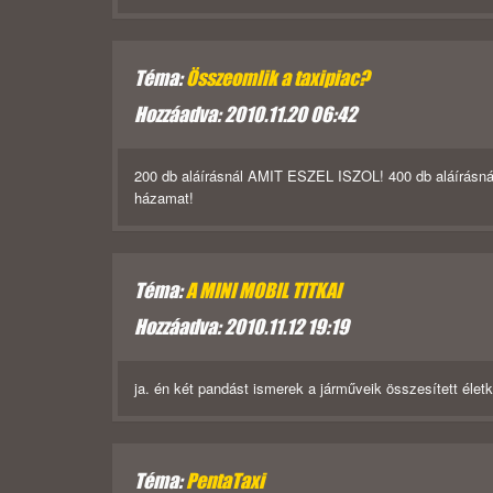
Téma:
Összeomlik a taxipiac?
Hozzáadva: 2010.11.20 06:42
200 db aláírásnál AMIT ESZEL ISZOL! 400 db aláírásnál
házamat!
Téma:
A MINI MOBIL TITKAI
Hozzáadva: 2010.11.12 19:19
ja. én két pandást ismerek a járműveik összesített életk
Téma:
PentaTaxi