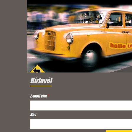
Hírlevél
E-mail cím
*
Név