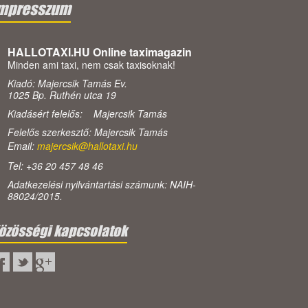
mpresszum
HALLOTAXI.HU Online taximagazin
Minden ami taxi, nem csak taxisoknak!
Kiadó: Majercsik Tamás Ev.
1025 Bp. Ruthén utca 19
Kiadásért felelős: Majercsik Tamás
Felelős szerkesztő: Majercsik Tamás
Email:
majercsik@hallotaxi.hu
Tel: +36 20 457 48 46
Adatkezelési nyilvántartási számunk: NAIH-
88024/2015.
özösségi kapcsolatok