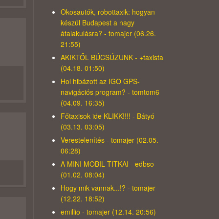
Okosautók, robottaxik: hogyan
készül Budapest a nagy
átalakulásra? - tomajer (06.26.
21:55)
AKIKTŐL BÚCSÚZUNK - +taxista
(04.18. 01:50)
Hol hibázott az IGO GPS-
navigációs program? - tomtom6
(04.09. 16:35)
Főtaxisok ide KLIKK!!!! - Bátyó
(03.13. 03:05)
Verestelenítés - tomajer (02.05.
06:28)
A MINI MOBIL TITKAI - edbso
(01.02. 08:04)
Hogy mik vannak...!? - tomajer
(12.22. 18:52)
emillio - tomajer (12.14. 20:56)